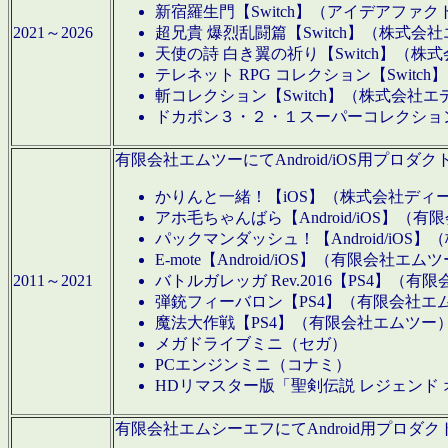
新宿羅生門【Switch】（アイデアファ
2021～2026
超兄貴 爆烈乱闘篇【Switch】（株式会
天使の詩 白き翼の祈り【Switch】（株
テレネット RPG コレクション【Switc
斬コレクション【Switch】（株式会社エ
ドカポン３・２・１スーパーコレクション！
有限会社エムツーにてAndroid/iOS用プ
かりんと一緒！【iOS】（株式会社ディ
アホ毛ちゃんばら【Android/iOS】（
パックマンダッシュ！【Android/iO
E-mote【Android/iOS】（有限会社エム
2011～2021
バトルガレッガ Rev.2016【PS4】（
弾銃フィーバロン【PS4】（有限会社エ
魔法大作戦【PS4】（有限会社エムツー
メガドライブミニ（セガ）
PCエンジンミニ（コナミ）
HDリマスター版「聖剣伝説 レジェンド
有限会社エムシーエフにてAndroid用プロ