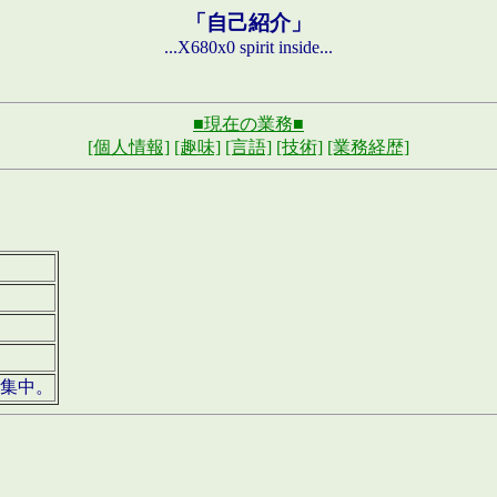
「自己紹介」
...X680x0 spirit inside...
■現在の業務■
[個人情報]
[趣味]
[言語]
[技術]
[業務経歴]
募集中。