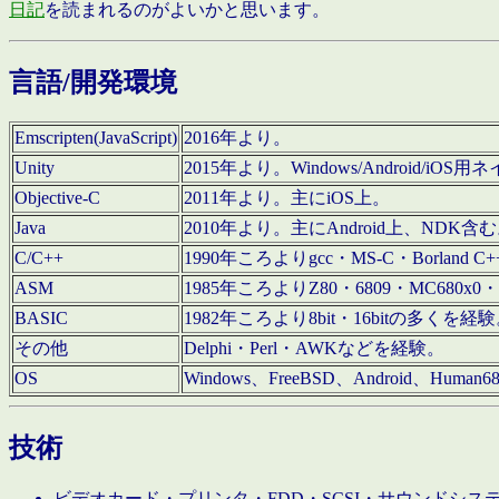
日記
を読まれるのがよいかと思います。
言語/開発環境
Emscripten(JavaScript)
2016年より。
Unity
2015年より。Windows/Android
Objective-C
2011年より。主にiOS上。
Java
2010年より。主にAndroid上、NDK含
C/C++
1990年ころよりgcc・MS-C・Borland C+
ASM
1985年ころよりZ80・6809・MC680x0・
BASIC
1982年ころより8bit・16bitの多くを
その他
Delphi・Perl・AWKなどを経験。
OS
Windows、FreeBSD、Android、Human
技術
ビデオカード・プリンタ・FDD・SCSI・サウンドシ