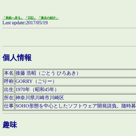
「表紙へ戻る」
「日記」
「過去の紹介」
Last update:2017/05/19
個人情報
本名
後藤 浩昭（ごとう ひろあき）
呼称
GORRY（ごりー）
出生
1970年（昭和45年）
所在
神奈川県川崎市川崎区
仕事
SOHO形態を中心としたソフトウェア開発請負。随時
趣味