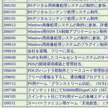
2001/03
BSデジタル用画像処理システムの制作に参加
2001/03
BSデジタルコンテンツ処理システム制作。
2001/01
BSデジタルコンテンツ処理システム制作。
2000/12
Windows画像処理システムの制作に参加。
2000/07
Windows用ISDN TA制御アプリケーション制
2000/06
Windows用画像処理システムの制作に参加
1999/10
Windows用画像処理システムのプラグイン制
1999/10
会社を退職、フリーに戻る。
1999/09
VoIPを利用したコールセンターシステムのサ
1999/03
PHSの開発環境構築と管理担当。
1998/09
PDCのハンドラ部制作とソースコード管理担
1998/01
フリーの看板を下ろし、通信機器プログラミ
1997/12
PS用ゲーム「グランストリーム伝紀」（SCE
1997/08
クインテット社にてX68000用HyperCAD
1997/05
クインテット社にてPS用ゲームの各種エディ
1995/11
スーパーファミコン用ゲーム「天地創造」（