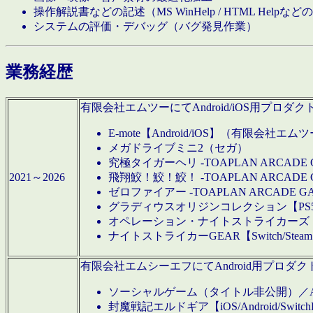
操作解説書などの記述（MS WinHelp / HTML Help
システムの評価・デバッグ（バグ発見作業）
業務経歴
有限会社エムツーにてAndroid/iOS用プ
E-mote【Android/iOS】（有限会社エム
メガドライブミニ2（セガ）
究極タイガーヘリ -TOAPLAN ARCADE 
2021～2026
飛翔鮫！鮫！鮫！ -TOAPLAN ARCADE 
ゼロファイアー -TOAPLAN ARCADE G
グラディウスオリジンコレクション【PS5/Switch
オペレーション・ナイトストライカーズ【Swi
ナイトストライカーGEAR【Switch/St
有限会社エムシーエフにてAndroid用プロ
ソーシャルゲーム（タイトル非公開）／And
封魔戦記エルドギア【iOS/Android/SwitchPS5