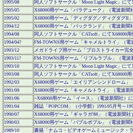
1995/08
同人ソフトサークル「Moon Light Magi
1995/05
X68000用ゲーム「バラデューク」（電波新
1995/02
X68000用ゲーム「ディグダグ／ディグダグI
1994/12
X68000用ゲーム「パックランド」（電波新
1994/08
同人ソフトサークル「CATsoft」にてX68
1994/04?
FM-TOWNS用ゲーム「キャメルトライ」（
1993/12
メガドライブ用ゲーム「プロストライカー完
1993/11?
FM-TOWNS用ゲーム「リブルラブル」（電
1993/10
同人ソフトサークル「Moon Light Magi
1993/08
同人ソフトサークル「CATsoft」にてX68
1992/03
X68000用ゲーム「エイリアンシンドローム
1991/09
X68000用ゲーム「キャメルトライ」（電波
1991/06
>X68000用ゲーム「イース」（電波新聞社
1991/04
雑誌「POPCOM」（小学館）1991/05月
1990/07
X68000用ゲーム「ギャラガ'88」（電波新
1990/03
X68000用ゲーム「バブルボブル」（電波新
1989/10
書籍「ナムコ・ビデオゲームミュージック・ライブ