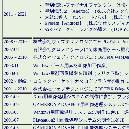
聖剣伝説 -ファイナルファンタジー外伝-
聖剣伝説２【Android】（株式会社ス
2011～2021
太鼓の達人【auスマートパス】（株式
Eyeresh【Android】（株式会社リメディ
ぬるぺた -クイーンバグの襲来-（TOKY
2008～2010
株式会社ウェブテクノロジにてEsPix/EsPi
2007/09
有限会社クロノスケープにて家庭用ゲーム機
2005～2010
株式会社ウェブテクノロジにてOPTPiX webD
2003/11
Windowsゲーム用素材画像加工作業。
2003/01
Windows用顔画像撮影＆印刷（プリクラ型
2002～継続中
コミックマーケットカタログブラウザの制作
2001～2010
株式会社ウェブテクノロジにてOPTPiX iMag
2001/09
Xbox用画像処理システムの制作に参加。プ
2001/09
GAMEBOY ADVANCE用画像処理シス
2001/08
Windows用画像処理システムの制作に参加
2001/07
Playstation2用画像処理システムの制作
2001/05
GAMEBOY ADVANCE用画像処理シス