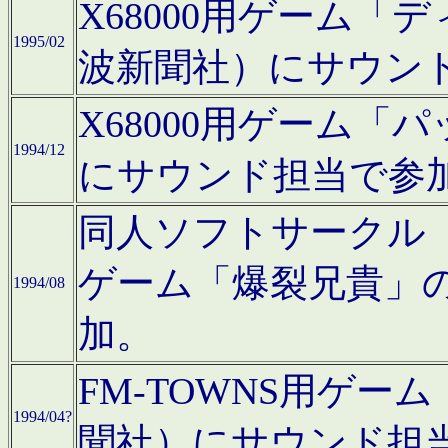
X68000用ゲーム「
1995/02
波新聞社）にサウン
X68000用ゲーム
1994/12
にサウンド担当で参
同人ソフトサークル「CA
ゲーム「爆裂兄貴」
1994/08
加。
FM-TOWNS用ゲ
1994/04?
聞社）にサウンド担