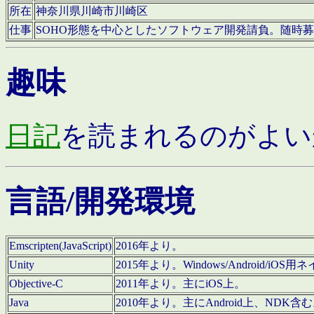
所在
神奈川県川崎市川崎区
仕事
SOHO形態を中心としたソフトウェア開発請負。随時
趣味
日記
を読まれるのがよい
言語/開発環境
Emscripten(JavaScript)
2016年より。
Unity
2015年より。Windows/Android
Objective-C
2011年より。主にiOS上。
Java
2010年より。主にAndroid上、NDK含