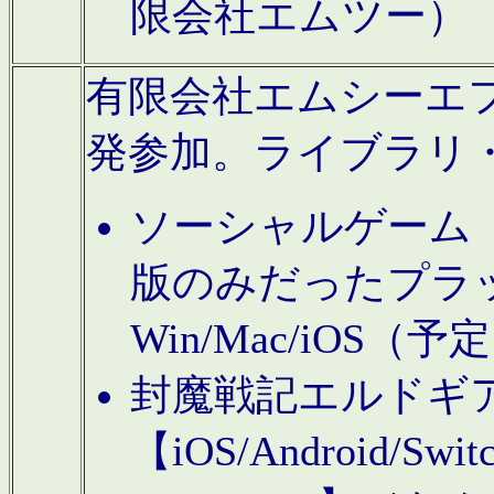
限会社エムツー）
有限会社エムシーエフに
発参加。ライブラリ
ソーシャルゲーム（タ
版のみだったプラ
Win/Mac/iOS（
封魔戦記エルドギ
【iOS/Android/Switc