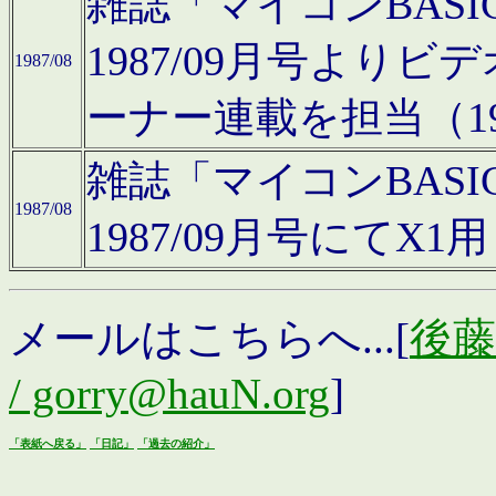
雑誌「マイコンBAS
1987/09月号より
1987/08
ーナー連載を担当（19
雑誌「マイコンBAS
1987/08
1987/09月号にて
メールはこちらへ...[
後藤浩
/ gorry@hauN.org
]
「表紙へ戻る」
「日記」
「過去の紹介」