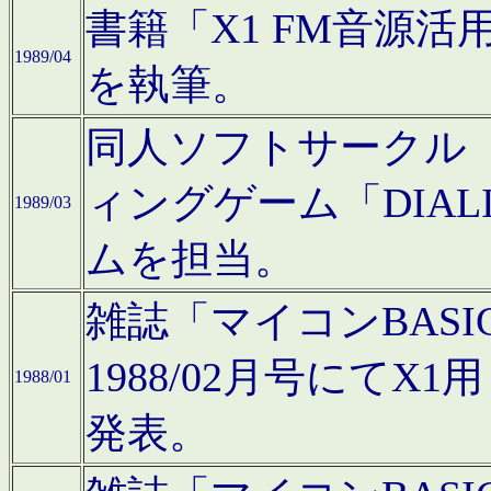
書籍「X1 FM音源
1989/04
を執筆。
同人ソフトサークル「C
ィングゲーム「DIA
1989/03
ムを担当。
雑誌「マイコンBAS
1988/02月号にてX
1988/01
発表。