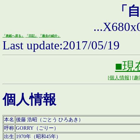
「
...X680x0 
「表紙へ戻る」
「日記」
「過去の紹介」
Last update:2017/05/19
■現
[個人情報]
[趣
個人情報
本名
後藤 浩昭（ごとう ひろあき）
呼称
GORRY（ごりー）
出生
1970年（昭和45年）