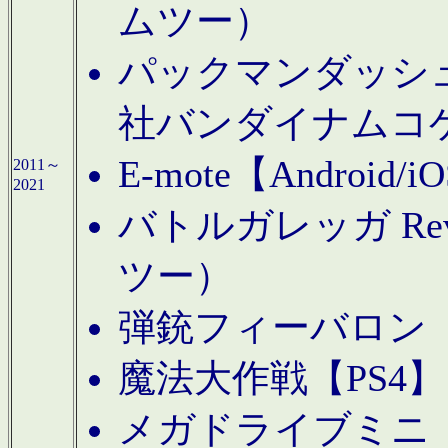
ムツー）
パックマンダッシュ！
社バンダイナムコ
E-mote【Andro
2011～
2021
バトルガレッガ Rev
ツー）
弾銃フィーバロン【
魔法大作戦【PS4
メガドライブミニ