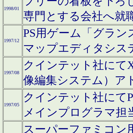
フリーの看板を下ろ
1998/01
専門とする会社へ就
PS用ゲーム「グラン
1997/12
マップエディタシス
クインテット社にてX68
1997/08
像編集システム）ア
クインテット社にて
1997/05
メインプログラマ担
スーパーファミコン