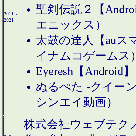
聖剣伝説２【Andr
2011～
2021
エニックス）
太鼓の達人【auス
イナムコゲームス
Eyeresh【And
ぬるぺた -クイーン
シンエイ動画）
株式会社ウェブテクノロジに