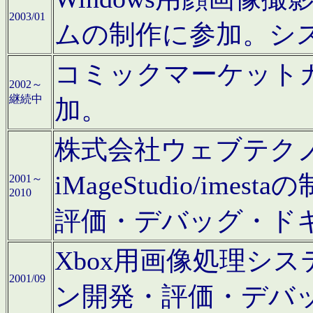
2003/01
ムの制作に参加。シ
コミックマーケット
2002～
継続中
加。
株式会社ウェブテクノロ
iMageStudio/i
2001～
2010
評価・デバッグ・ド
Xbox用画像処理シ
2001/09
ン開発・評価・デバ