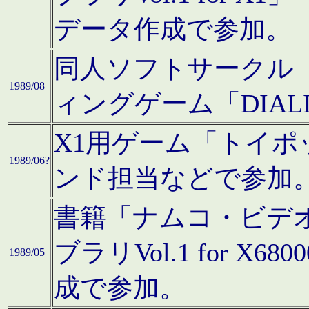
データ作成で参加。
同人ソフトサークル「C
1989/08
ィングゲーム「DIA
X1用ゲーム「トイ
1989/06?
ンド担当などで参加
書籍「ナムコ・ビデ
ブラリVol.1 for 
1989/05
成で参加。