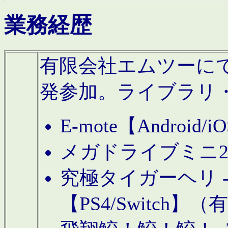
業務経歴
有限会社エムツーにてAn
発参加。ライブラリ
E-mote【Andro
メガドライブミニ
究極タイガーヘリ -TO
【PS4/Switch