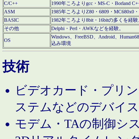
C/C++
1990年ころよりgcc・MS-C・Borland C+
ASM
1985年ころよりZ80・6809・MC680x0・
BASIC
1982年ころより8bit・16bitの多くを
その他
Delphi・Perl・AWKなどを経験。
Windows、FreeBSD、Android、Human
OS
込み環境
技術
ビデオカード・プリンタ
ステムなどのデバイス
モデム・TAの制御シ