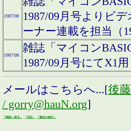
雑誌「マイコンBAS
1987/09月号より
1987/08
ーナー連載を担当（19
雑誌「マイコンBAS
1987/08
1987/09月号にて
メールはこちらへ...[
後藤浩
/ gorry@hauN.org
]
「表紙へ戻る」
「日記」
「過去の紹介」