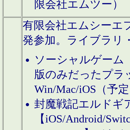
限会社エムツー）
有限会社エムシーエフに
発参加。ライブラリ
ソーシャルゲーム（タ
版のみだったプラ
Win/Mac/iOS（
封魔戦記エルドギ
【iOS/Android/Switc