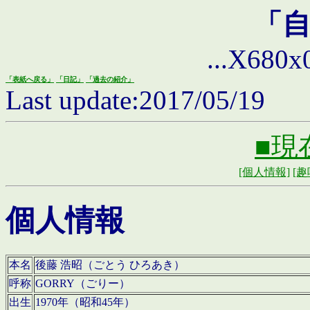
「
...X680x0 
「表紙へ戻る」
「日記」
「過去の紹介」
Last update:2017/05/19
■現
[個人情報]
[趣
個人情報
本名
後藤 浩昭（ごとう ひろあき）
呼称
GORRY（ごりー）
出生
1970年（昭和45年）