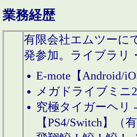
業務経歴
有限会社エムツーにてAn
発参加。ライブラリ
E-mote【Andro
メガドライブミニ
究極タイガーヘリ -TO
【PS4/Switch