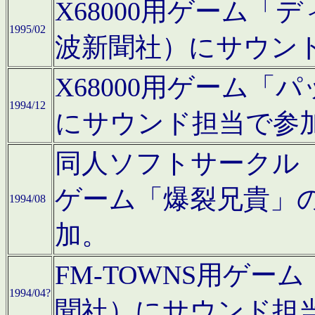
X68000用ゲーム「
1995/02
波新聞社）にサウン
X68000用ゲーム
1994/12
にサウンド担当で参
同人ソフトサークル「CA
ゲーム「爆裂兄貴」
1994/08
加。
FM-TOWNS用ゲ
1994/04?
聞社）にサウンド担