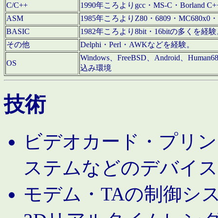
C/C++
1990年ころよりgcc・MS-C・Borland C+
ASM
1985年ころよりZ80・6809・MC680x0・
BASIC
1982年ころより8bit・16bitの多くを
その他
Delphi・Perl・AWKなどを経験。
Windows、FreeBSD、Android、Human
OS
込み環境
技術
ビデオカード・プリンタ
ステムなどのデバイス
モデム・TAの制御シ