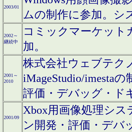
2003/01
ムの制作に参加。シ
コミックマーケット
2002～
継続中
加。
株式会社ウェブテクノロ
iMageStudio/i
2001～
2010
評価・デバッグ・ド
Xbox用画像処理シ
2001/09
ン開発・評価・デバ