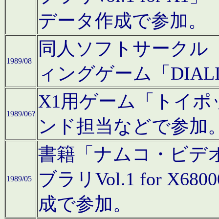
データ作成で参加。
同人ソフトサークル「C
1989/08
ィングゲーム「DIA
X1用ゲーム「トイ
1989/06?
ンド担当などで参加
書籍「ナムコ・ビデ
ブラリVol.1 for 
1989/05
成で参加。