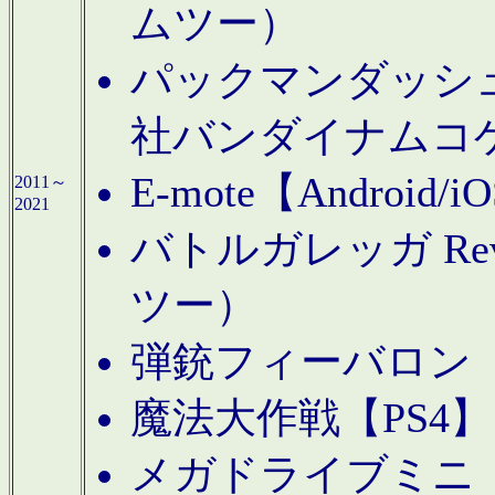
ムツー）
パックマンダッシュ！
社バンダイナムコ
E-mote【Andro
2011～
2021
バトルガレッガ Rev
ツー）
弾銃フィーバロン【
魔法大作戦【PS4
メガドライブミニ