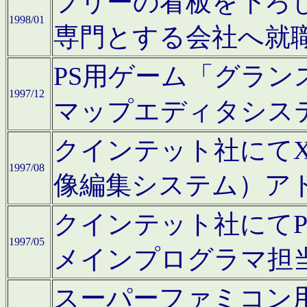
フリーの看板を下ろ
1998/01
専門とする会社へ就
PS用ゲーム「グラン
1997/12
マップエディタシス
クインテット社にてX68
1997/08
像編集システム）ア
クインテット社にて
1997/05
メインプログラマ担
スーパーファミコン