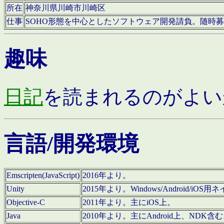
所在
神奈川県川崎市川崎区
仕事
SOHO形態を中心としたソフトウェア開発請負。随時
趣味
日記
を読まれるのがよい
言語/開発環境
Emscripten(JavaScript)
2016年より。
Unity
2015年より。Windows/Android
Objective-C
2011年より。主にiOS上。
Java
2010年より。主にAndroid上、NDK含