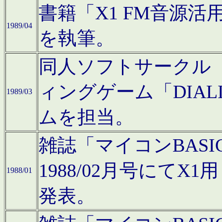
書籍「X1 FM音源
1989/04
を執筆。
同人ソフトサークル「C
ィングゲーム「DIA
1989/03
ムを担当。
雑誌「マイコンBAS
1988/02月号にてX
1988/01
発表。