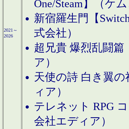
One/Steam】（ケ
新宿羅生門【Swi
式会社）
2021～
2026
超兄貴 爆烈乱闘篇【
ア）
天使の詩 白き翼の祈
ィア）
テレネット RPG 
会社エディア）