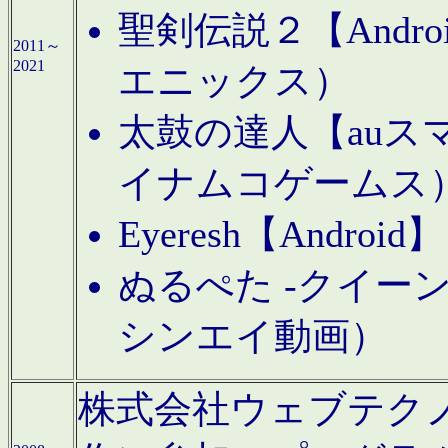
聖剣伝説２【Andr
2011～
2021
エニックス）
太鼓の達人【auス
イナムコゲームス
Eyeresh【And
ぬるぺた -クイーン
シンエイ動画）
株式会社ウェブテクノロジに