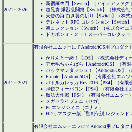
新宿羅生門【Switch】（アイデアファ
2021～2026
超兄貴 爆烈乱闘篇【Switch】（株式会
天使の詩 白き翼の祈り【Switch】（株
テレネット RPG コレクション【Switc
斬コレクション【Switch】（株式会社エ
ドカポン３・２・１スーパーコレクション！
有限会社エムツーにてAndroid/iOS用プ
かりんと一緒！【iOS】（株式会社ディ
アホ毛ちゃんばら【Android/iOS】（
パックマンダッシュ！【Android/iO
E-mote【Android/iOS】（有限会社エム
2011～2021
バトルガレッガ Rev.2016【PS4】（
弾銃フィーバロン【PS4】（有限会社エ
魔法大作戦【PS4】（有限会社エムツー
メガドライブミニ（セガ）
PCエンジンミニ（コナミ）
HDリマスター版「聖剣伝説 レジェンド
有限会社エムシーエフにてAndroid用プロ