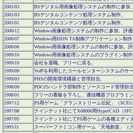
2001/03
BSデジタル用画像処理システムの制作に参加
2001/03
BSデジタルコンテンツ処理システム制作。
2001/01
BSデジタルコンテンツ処理システム制作。
2000/12
Windows画像処理システムの制作に参加。
2000/07
Windows用ISDN TA制御アプリケーション制
2000/06
Windows用画像処理システムの制作に参加
1999/10
Windows用画像処理システムのプラグイン制
1999/10
会社を退職、フリーに戻る。
1999/09
VoIPを利用したコールセンターシステムのサ
1999/03
PHSの開発環境構築と管理担当。
1998/09
PDCのハンドラ部制作とソースコード管理担
1998/01
フリーの看板を下ろし、通信機器プログラミ
1997/12
PS用ゲーム「グランストリーム伝紀」（SCE
1997/08
クインテット社にてX68000用HyperCAD
1997/05
クインテット社にてPS用ゲームの各種エディ
1995/11
スーパーファミコン用ゲーム「天地創造」（