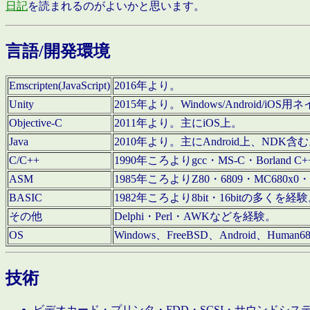
日記
を読まれるのがよいかと思います。
言語/開発環境
Emscripten(JavaScript)
2016年より。
Unity
2015年より。Windows/Android
Objective-C
2011年より。主にiOS上。
Java
2010年より。主にAndroid上、NDK含
C/C++
1990年ころよりgcc・MS-C・Borland C+
ASM
1985年ころよりZ80・6809・MC680x0・
BASIC
1982年ころより8bit・16bitの多くを
その他
Delphi・Perl・AWKなどを経験。
OS
Windows、FreeBSD、Android、Human
技術
ビデオカード・プリンタ・FDD・SCSI・サウンドシ