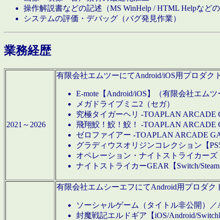
操作解説書などの記述（MS WinHelp / HTML Help
システムの評価・デバッグ（バグ発見作業）
業務経歴
有限会社エムツーにてAndroid/iOS用プ
E-mote【Android/iOS】（有限会社エム
メガドライブミニ2（セガ）
究極タイガーヘリ -TOAPLAN ARCADE 
2021～2026
飛翔鮫！鮫！鮫！ -TOAPLAN ARCADE 
ゼロファイアー -TOAPLAN ARCADE G
グラディウスオリジンコレクション【PS5/Switch
オペレーション・ナイトストライカーズ【Swi
ナイトストライカーGEAR【Switch/St
有限会社エムシーエフにてAndroid用プロ
ソーシャルゲーム（タイトル非公開）／And
封魔戦記エルドギア【iOS/Android/SwitchPS5