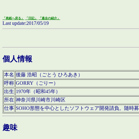
「表紙へ戻る」
「日記」
「過去の紹介」
Last update:2017/05/19
個人情報
本名
後藤 浩昭（ごとう ひろあき）
呼称
GORRY（ごりー）
出生
1970年（昭和45年）
所在
神奈川県川崎市川崎区
仕事
SOHO形態を中心としたソフトウェア開発請負。随時
趣味