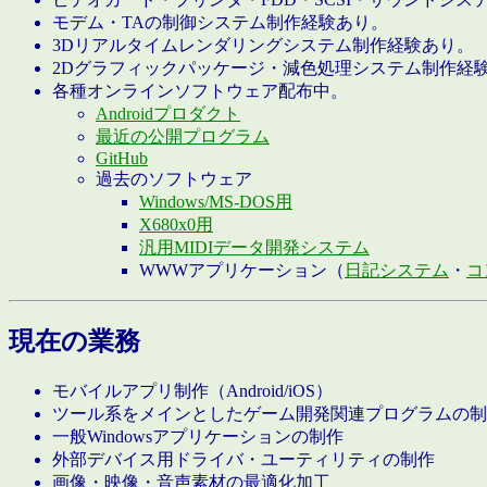
モデム・TAの制御システム制作経験あり。
3Dリアルタイムレンダリングシステム制作経験あり。
2Dグラフィックパッケージ・減色処理システム制作経
各種オンラインソフトウェア配布中。
Androidプロダクト
最近の公開プログラム
GitHub
過去のソフトウェア
Windows/MS-DOS用
X680x0用
汎用MIDIデータ開発システム
WWWアプリケーション（
日記システム
・
コ
現在の業務
モバイルアプリ制作（Android/iOS）
ツール系をメインとしたゲーム開発関連プログラムの制
一般Windowsアプリケーションの制作
外部デバイス用ドライバ・ユーティリティの制作
画像・映像・音声素材の最適化加工