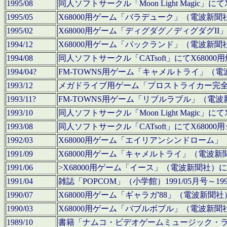
1995/08
同人ソフトサークル「Moon Light Magi
1995/05
X68000用ゲーム「バラデューク」（電波新
1995/02
X68000用ゲーム「ディグダグ／ディグダグI
1994/12
X68000用ゲーム「パックランド」（電波新
1994/08
同人ソフトサークル「CATsoft」にてX68
1994/04?
FM-TOWNS用ゲーム「キャメルトライ」（
1993/12
メガドライブ用ゲーム「プロストライカー完
1993/11?
FM-TOWNS用ゲーム「リブルラブル」（電
1993/10
同人ソフトサークル「Moon Light Magi
1993/08
同人ソフトサークル「CATsoft」にてX68
1992/03
X68000用ゲーム「エイリアンシンドローム
1991/09
X68000用ゲーム「キャメルトライ」（電波
1991/06
>X68000用ゲーム「イース」（電波新聞社
1991/04
雑誌「POPCOM」（小学館）1991/05月
1990/07
X68000用ゲーム「ギャラガ'88」（電波新
1990/03
X68000用ゲーム「バブルボブル」（電波新
1989/10
書籍「ナムコ・ビデオゲームミュージック・ライブ