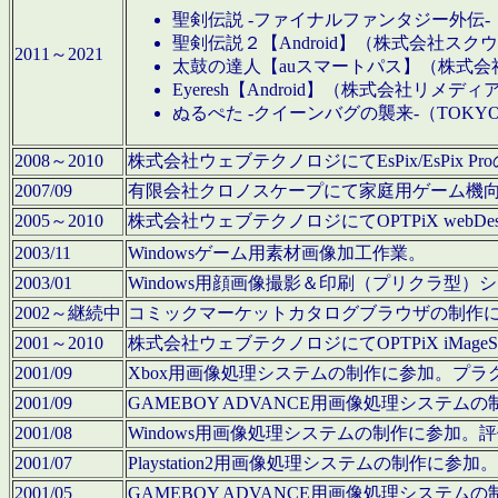
聖剣伝説 -ファイナルファンタジー外伝-
聖剣伝説２【Android】（株式会社ス
2011～2021
太鼓の達人【auスマートパス】（株式
Eyeresh【Android】（株式会社リメディ
ぬるぺた -クイーンバグの襲来-（TOKY
2008～2010
株式会社ウェブテクノロジにてEsPix/EsPi
2007/09
有限会社クロノスケープにて家庭用ゲーム機
2005～2010
株式会社ウェブテクノロジにてOPTPiX webD
2003/11
Windowsゲーム用素材画像加工作業。
2003/01
Windows用顔画像撮影＆印刷（プリクラ型
2002～継続中
コミックマーケットカタログブラウザの制作
2001～2010
株式会社ウェブテクノロジにてOPTPiX iMag
2001/09
Xbox用画像処理システムの制作に参加。プ
2001/09
GAMEBOY ADVANCE用画像処理シス
2001/08
Windows用画像処理システムの制作に参加
2001/07
Playstation2用画像処理システムの制作
2001/05
GAMEBOY ADVANCE用画像処理シス