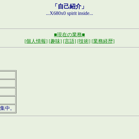
「自己紹介」
...X680x0 spirit inside...
■現在の業務■
[個人情報]
[趣味]
[言語]
[技術]
[業務経歴]
募集中。