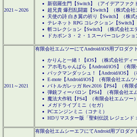
新宿羅生門【Switch】（アイデアファ
2021～2026
超兄貴 爆烈乱闘篇【Switch】（株式会
天使の詩 白き翼の祈り【Switch】（株
テレネット RPG コレクション【Switc
斬コレクション【Switch】（株式会社エ
ドカポン３・２・１スーパーコレクション！
有限会社エムツーにてAndroid/iOS用プ
かりんと一緒！【iOS】（株式会社ディ
アホ毛ちゃんばら【Android/iOS】（
パックマンダッシュ！【Android/iO
E-mote【Android/iOS】（有限会社エム
2011～2021
バトルガレッガ Rev.2016【PS4】（
弾銃フィーバロン【PS4】（有限会社エ
魔法大作戦【PS4】（有限会社エムツー
メガドライブミニ（セガ）
PCエンジンミニ（コナミ）
HDリマスター版「聖剣伝説 レジェンド
有限会社エムシーエフにてAndroid用プロ