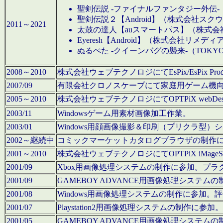
聖剣伝説 -ファイナルファンタジー外伝-
聖剣伝説２【Android】（株式会社ス
2011～2021
太鼓の達人【auスマートパス】（株式
Eyeresh【Android】（株式会社リメディ
ぬるぺた -クイーンバグの襲来-（TOKY
2008～2010
株式会社ウェブテクノロジにてEsPix/EsPi
2007/09
有限会社クロノスケープにて家庭用ゲーム機
2005～2010
株式会社ウェブテクノロジにてOPTPiX webD
2003/11
Windowsゲーム用素材画像加工作業。
2003/01
Windows用顔画像撮影＆印刷（プリクラ型
2002～継続中
コミックマーケットカタログブラウザの制作
2001～2010
株式会社ウェブテクノロジにてOPTPiX iMag
2001/09
Xbox用画像処理システムの制作に参加。プ
2001/09
GAMEBOY ADVANCE用画像処理シス
2001/08
Windows用画像処理システムの制作に参加
2001/07
Playstation2用画像処理システムの制作
2001/05
GAMEBOY ADVANCE用画像処理シス