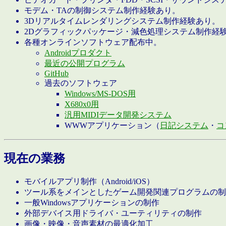
モデム・TAの制御システム制作経験あり。
3Dリアルタイムレンダリングシステム制作経験あり。
2Dグラフィックパッケージ・減色処理システム制作経
各種オンラインソフトウェア配布中。
Androidプロダクト
最近の公開プログラム
GitHub
過去のソフトウェア
Windows/MS-DOS用
X680x0用
汎用MIDIデータ開発システム
WWWアプリケーション（
日記システム
・
コ
現在の業務
モバイルアプリ制作（Android/iOS）
ツール系をメインとしたゲーム開発関連プログラムの制
一般Windowsアプリケーションの制作
外部デバイス用ドライバ・ユーティリティの制作
画像・映像・音声素材の最適化加工