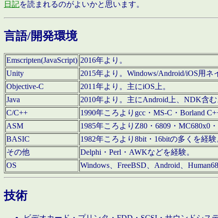
日記
を読まれるのがよいかと思います。
言語/開発環境
Emscripten(JavaScript)
2016年より。
Unity
2015年より。Windows/Android
Objective-C
2011年より。主にiOS上。
Java
2010年より。主にAndroid上、NDK含
C/C++
1990年ころよりgcc・MS-C・Borland C+
ASM
1985年ころよりZ80・6809・MC680x0・
BASIC
1982年ころより8bit・16bitの多くを
その他
Delphi・Perl・AWKなどを経験。
OS
Windows、FreeBSD、Android、Human
技術
ビデオカード・プリンタ・FDD・SCSI・サウンドシ