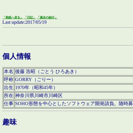
「表紙へ戻る」
「日記」
「過去の紹介」
Last update:2017/05/19
個人情報
本名
後藤 浩昭（ごとう ひろあき）
呼称
GORRY（ごりー）
出生
1970年（昭和45年）
所在
神奈川県川崎市川崎区
仕事
SOHO形態を中心としたソフトウェア開発請負。随時
趣味