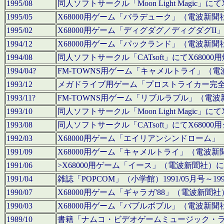
1995/08
同人ソフトサークル「Moon Light Magi
1995/05
X68000用ゲーム「バラデューク」（電波新
1995/02
X68000用ゲーム「ディグダグ／ディグダグI
1994/12
X68000用ゲーム「パックランド」（電波新
1994/08
同人ソフトサークル「CATsoft」にてX68
1994/04?
FM-TOWNS用ゲーム「キャメルトライ」（
1993/12
メガドライブ用ゲーム「プロストライカー完
1993/11?
FM-TOWNS用ゲーム「リブルラブル」（電
1993/10
同人ソフトサークル「Moon Light Magi
1993/08
同人ソフトサークル「CATsoft」にてX68
1992/03
X68000用ゲーム「エイリアンシンドローム
1991/09
X68000用ゲーム「キャメルトライ」（電波
1991/06
>X68000用ゲーム「イース」（電波新聞社
1991/04
雑誌「POPCOM」（小学館）1991/05月
1990/07
X68000用ゲーム「ギャラガ'88」（電波新
1990/03
X68000用ゲーム「バブルボブル」（電波新
1989/10
書籍「ナムコ・ビデオゲームミュージック・ライブ