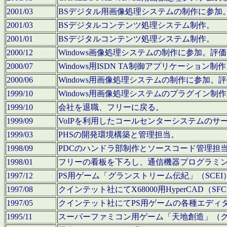
2001/03
BSデジタル用画像処理システムの制作に参加
2001/03
BSデジタルコンテンツ処理システム制作。
2001/01
BSデジタルコンテンツ処理システム制作。
2000/12
Windows画像処理システムの制作に参加。
2000/07
Windows用ISDN TA制御アプリケーション制
2000/06
Windows用画像処理システムの制作に参加
1999/10
Windows用画像処理システムのプラグイン制
1999/10
会社を退職、フリーに戻る。
1999/09
VoIPを利用したコールセンターシステムのサ
1999/03
PHSの開発環境構築と管理担当。
1998/09
PDCのハンドラ部制作とソースコード管理担
1998/01
フリーの看板を下ろし、通信機器プログラミ
1997/12
PS用ゲーム「グランストリーム伝紀」（SCE
1997/08
クインテット社にてX68000用HyperCAD
1997/05
クインテット社にてPS用ゲームの各種エディ
1995/11
スーパーファミコン用ゲーム「天地創造」（