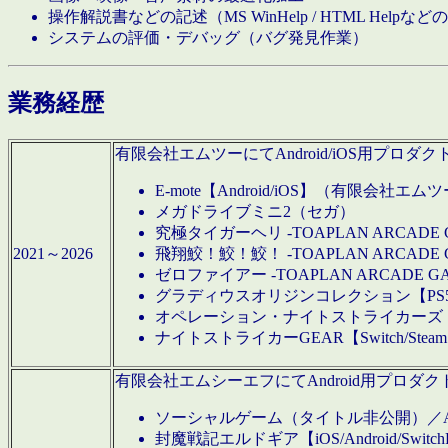
操作解説書などの記述（MS WinHelp / HTML Help
システムの評価・デバッグ（バグ発見作業）
業務経歴
有限会社エムツーにてAndroid/iOS用プ
E-mote【Android/iOS】（有限会社エム
メガドライブミニ2（セガ）
究極タイガーヘリ -TOAPLAN ARCADE 
2021～2026
飛翔鮫！鮫！鮫！ -TOAPLAN ARCADE 
ゼロファイアー -TOAPLAN ARCADE G
グラディウスオリジンコレクション【PS5/Switch
オペレーション・ナイトストライカーズ【Swi
ナイトストライカーGEAR【Switch/St
有限会社エムシーエフにてAndroid用プロ
ソーシャルゲーム（タイトル非公開）／And
封魔戦記エルドギア【iOS/Android/SwitchPS5