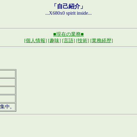
「自己紹介」
...X680x0 spirit inside...
■現在の業務■
[個人情報]
[趣味]
[言語]
[技術]
[業務経歴]
募集中。