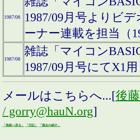
雑誌「マイコンBAS
1987/09月号より
1987/08
ーナー連載を担当（19
雑誌「マイコンBAS
1987/08
1987/09月号にて
メールはこちらへ...[
後藤浩
/ gorry@hauN.org
]
「表紙へ戻る」
「日記」
「過去の紹介」