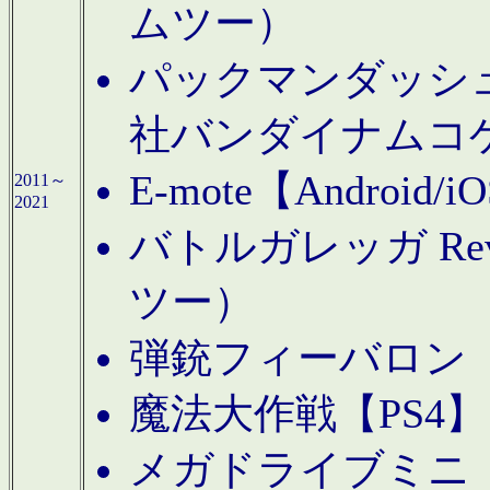
ムツー）
パックマンダッシュ！
社バンダイナムコ
E-mote【Andro
2011～
2021
バトルガレッガ Rev
ツー）
弾銃フィーバロン【
魔法大作戦【PS4
メガドライブミニ