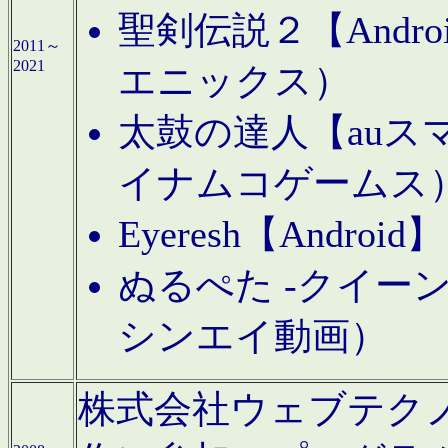
聖剣伝説２【Andr
2011～
2021
エニックス）
太鼓の達人【auス
イナムコゲームス
Eyeresh【And
ぬるぺた -クイーン
シンエイ動画）
株式会社ウェブテクノロジに