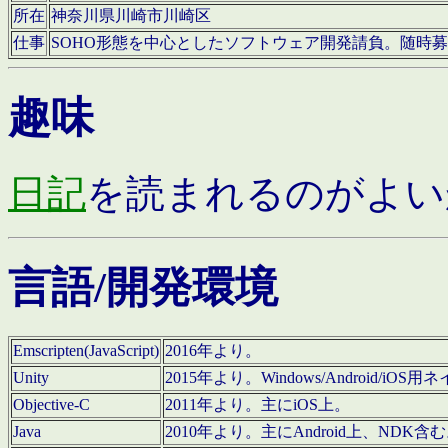
所在
神奈川県川崎市川崎区
仕事
SOHO形態を中心としたソフトウェア開発請負。随時
趣味
日記
を読まれるのがよい
言語/開発環境
Emscripten(JavaScript)
2016年より。
Unity
2015年より。Windows/Android
Objective-C
2011年より。主にiOS上。
Java
2010年より。主にAndroid上、NDK含