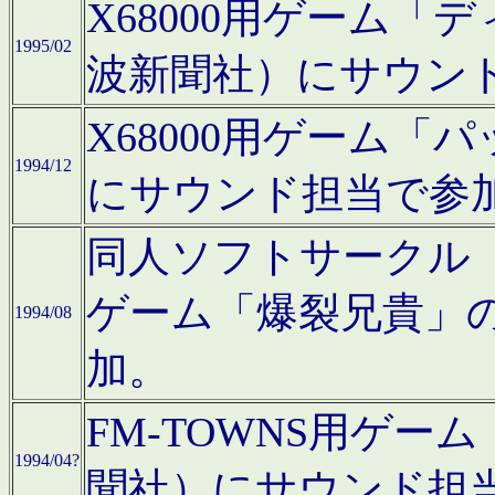
X68000用ゲーム「
1995/02
波新聞社）にサウン
X68000用ゲーム
1994/12
にサウンド担当で参
同人ソフトサークル「CA
ゲーム「爆裂兄貴」
1994/08
加。
FM-TOWNS用ゲ
1994/04?
聞社）にサウンド担