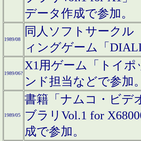
データ作成で参加。
同人ソフトサークル「C
1989/08
ィングゲーム「DIA
X1用ゲーム「トイ
1989/06?
ンド担当などで参加
書籍「ナムコ・ビデ
ブラリVol.1 for 
1989/05
成で参加。