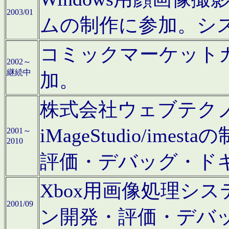
2003/01
ムの制作に参加。シ
コミックマーケット
2002～
継続中
加。
株式会社ウェブテクノロ
iMageStudio/i
2001～
2010
評価・デバッグ・ド
Xbox用画像処理シ
2001/09
ン開発・評価・デバ