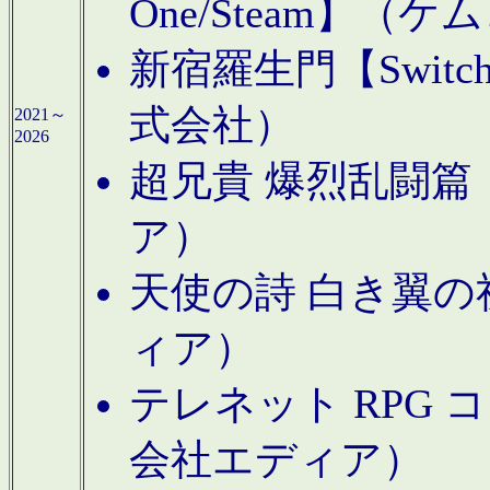
One/Steam】（ケ
新宿羅生門【Swi
式会社）
2021～
2026
超兄貴 爆烈乱闘篇【
ア）
天使の詩 白き翼の祈
ィア）
テレネット RPG 
会社エディア）