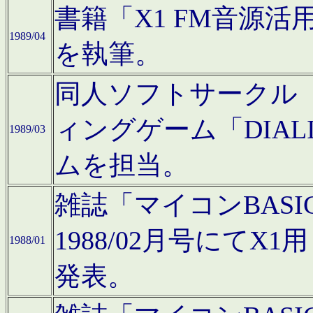
書籍「X1 FM音源
1989/04
を執筆。
同人ソフトサークル「C
ィングゲーム「DIA
1989/03
ムを担当。
雑誌「マイコンBAS
1988/02月号にてX
1988/01
発表。