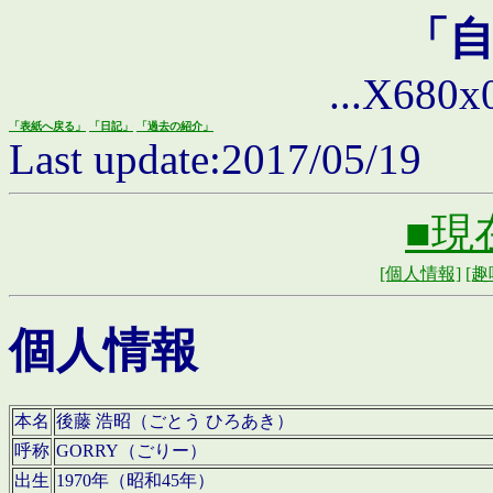
「
...X680x0 
「表紙へ戻る」
「日記」
「過去の紹介」
Last update:2017/05/19
■現
[個人情報]
[趣
個人情報
本名
後藤 浩昭（ごとう ひろあき）
呼称
GORRY（ごりー）
出生
1970年（昭和45年）