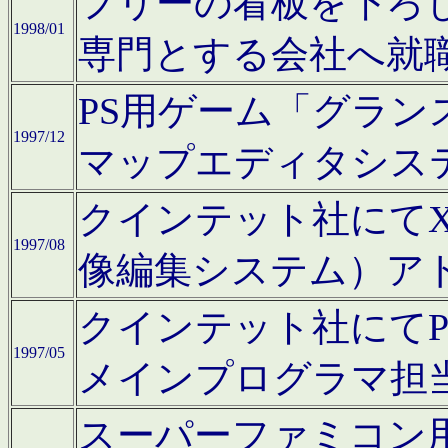
フリーの看板を下ろ
1998/01
専門とする会社へ就
PS用ゲーム「グラン
1997/12
マップエディタシス
クインテット社にてX68
1997/08
像編集システム）ア
クインテット社にて
1997/05
メインプログラマ担
スーパーファミコン