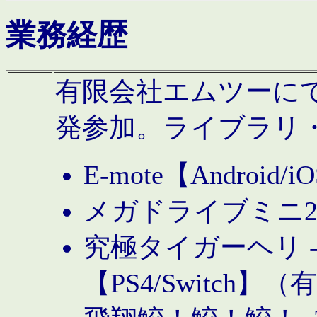
業務経歴
有限会社エムツーにてAn
発参加。ライブラリ
E-mote【Andro
メガドライブミニ
究極タイガーヘリ -TO
【PS4/Switch