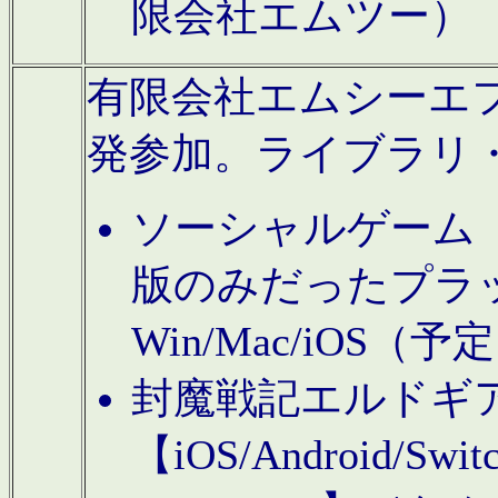
限会社エムツー）
有限会社エムシーエフに
発参加。ライブラリ
ソーシャルゲーム（タ
版のみだったプラ
Win/Mac/iOS（
封魔戦記エルドギ
【iOS/Android/Switc