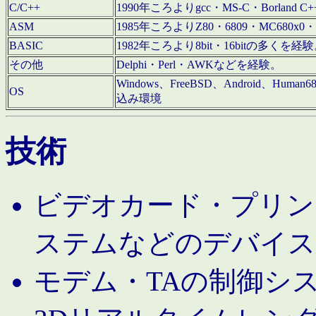
C/C++
1990年ころよりgcc・MS-C・Borland C+
ASM
1985年ころよりZ80・6809・MC680x0・
BASIC
1982年ころより8bit・16bitの多くを
その他
Delphi・Perl・AWKなどを経験。
Windows、FreeBSD、Android、Human
OS
込み環境
技術
ビデオカード・プリンタ
ステムなどのデバイス
モデム・TAの制御シ