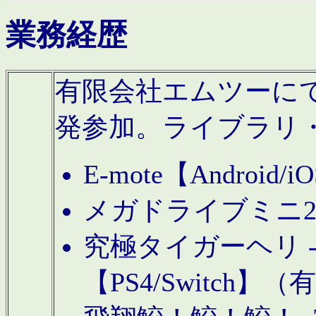
業務経歴
有限会社エムツーにてAn
発参加。ライブラリ
E-mote【Andro
メガドライブミニ
究極タイガーヘリ -TO
【PS4/Switch