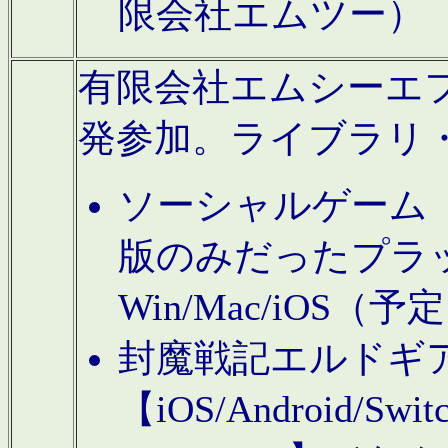
限会社エムツー）
有限会社エムシーエフに
発参加。ライブラリ
ソーシャルゲーム（タ
版のみだったプラ
Win/Mac/iOS（
封魔戦記エルドギ
【iOS/Android/Switc