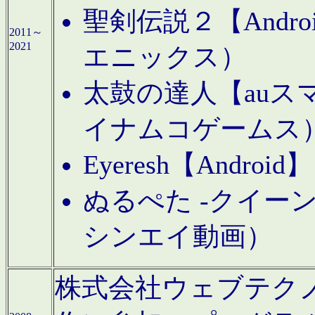
聖剣伝説２【Andr
2011～
2021
エニックス）
太鼓の達人【auス
イナムコゲームス
Eyeresh【And
ぬるぺた -クイーン
シンエイ動画）
株式会社ウェブテクノロジに