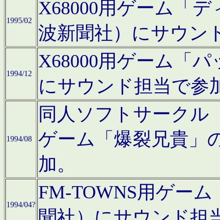
X68000用ゲーム「
1995/02
波新聞社）にサウン
X68000用ゲーム
1994/12
にサウンド担当で参
同人ソフトサークル「CA
ゲーム「爆裂兄貴」
1994/08
加。
FM-TOWNS用ゲ
1994/04?
聞社）にサウンド担