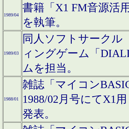
書籍「X1 FM音源
1989/04
を執筆。
同人ソフトサークル「C
ィングゲーム「DIA
1989/03
ムを担当。
雑誌「マイコンBAS
1988/02月号にてX
1988/01
発表。