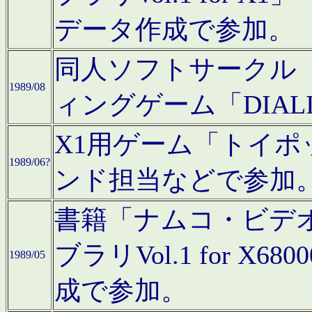
データ作成で参加。
同人ソフトサークル「C
1989/08
ィングゲーム「DIA
X1用ゲーム「トイ
1989/06?
ンド担当などで参加
書籍「ナムコ・ビデ
ブラリVol.1 for 
1989/05
成で参加。