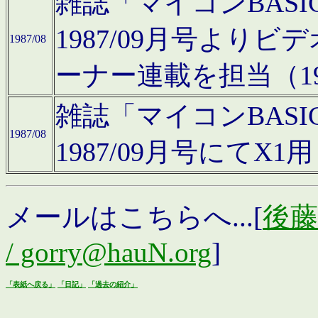
雑誌「マイコンBAS
1987/09月号より
1987/08
ーナー連載を担当（19
雑誌「マイコンBAS
1987/08
1987/09月号にて
メールはこちらへ...[
後藤浩
/ gorry@hauN.org
]
「表紙へ戻る」
「日記」
「過去の紹介」