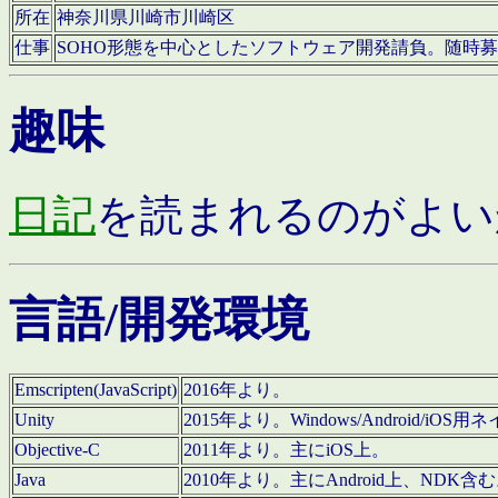
所在
神奈川県川崎市川崎区
仕事
SOHO形態を中心としたソフトウェア開発請負。随時
趣味
日記
を読まれるのがよい
言語/開発環境
Emscripten(JavaScript)
2016年より。
Unity
2015年より。Windows/Android
Objective-C
2011年より。主にiOS上。
Java
2010年より。主にAndroid上、NDK含