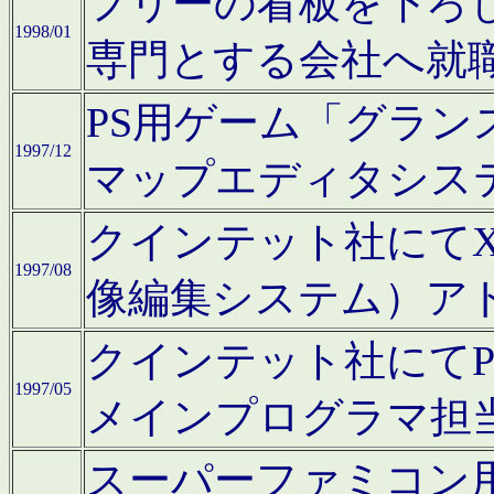
フリーの看板を下ろ
1998/01
専門とする会社へ就
PS用ゲーム「グラン
1997/12
マップエディタシス
クインテット社にてX68
1997/08
像編集システム）ア
クインテット社にて
1997/05
メインプログラマ担
スーパーファミコン