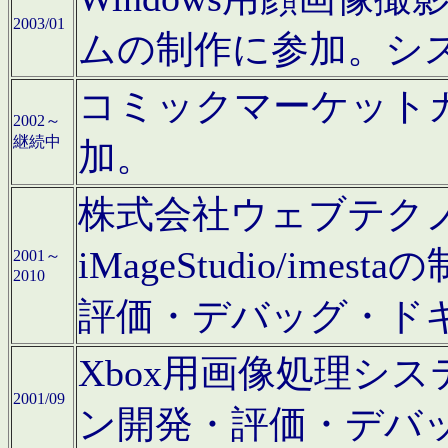
2003/01
ムの制作に参加。シ
コミックマーケット
2002～
継続中
加。
株式会社ウェブテクノロ
iMageStudio/i
2001～
2010
評価・デバッグ・ド
Xbox用画像処理シ
2001/09
ン開発・評価・デバ