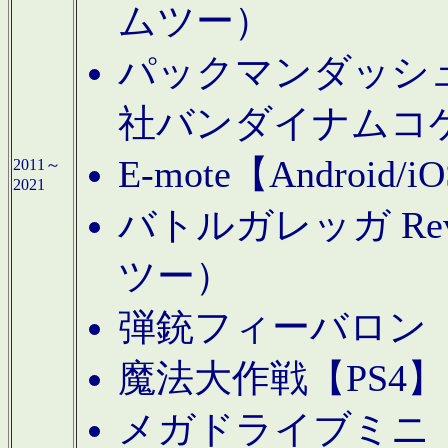
ムツー）
パックマンダッシュ！
社バンダイナムコ
E-mote【Andro
2011～
2021
バトルガレッガ Rev
ツー）
弾銃フィーバロン【
魔法大作戦【PS4
メガドライブミニ