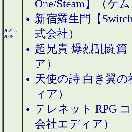
One/Steam】（ケ
新宿羅生門【Swi
式会社）
2021～
2026
超兄貴 爆烈乱闘篇【
ア）
天使の詩 白き翼の祈
ィア）
テレネット RPG 
会社エディア）