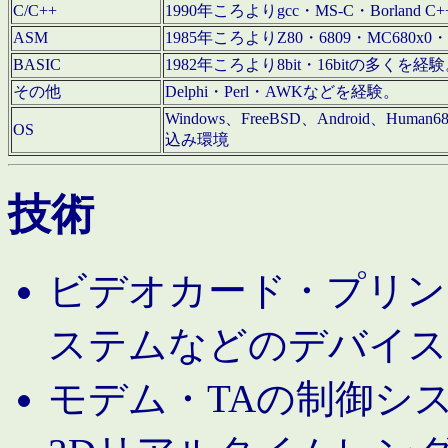
C/C++
1990年ころよりgcc・MS-C・Borland C+
ASM
1985年ころよりZ80・6809・MC680x0・
BASIC
1982年ころより8bit・16bitの多くを
その他
Delphi・Perl・AWKなどを経験。
Windows、FreeBSD、Android、Human
OS
込み環境
技術
ビデオカード・プリンタ
ステムなどのデバイス
モデム・TAの制御シ