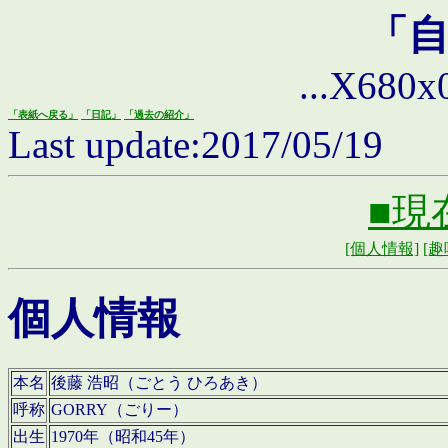
「
...X680x0 
「表紙へ戻る」
「日記」
「過去の紹介」
Last update:2017/05/19
■現
[個人情報]
[趣
個人情報
本名
後藤 浩昭（ごとう ひろあき）
呼称
GORRY（ごりー）
出生
1970年（昭和45年）