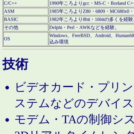
C/C++
1990年ころよりgcc・MS-C・Borland C+
ASM
1985年ころよりZ80・6809・MC680x0・
BASIC
1982年ころより8bit・16bitの多くを
その他
Delphi・Perl・AWKなどを経験。
Windows、FreeBSD、Android、Human
OS
込み環境
技術
ビデオカード・プリンタ
ステムなどのデバイス
モデム・TAの制御シ