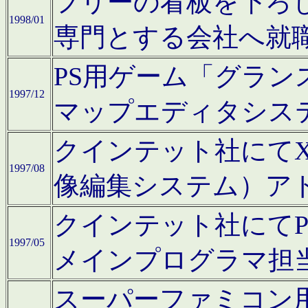
フリーの看板を下ろ
1998/01
専門とする会社へ就
PS用ゲーム「グラン
1997/12
マップエディタシス
クインテット社にてX68
1997/08
像編集システム）ア
クインテット社にて
1997/05
メインプログラマ担
スーパーファミコン