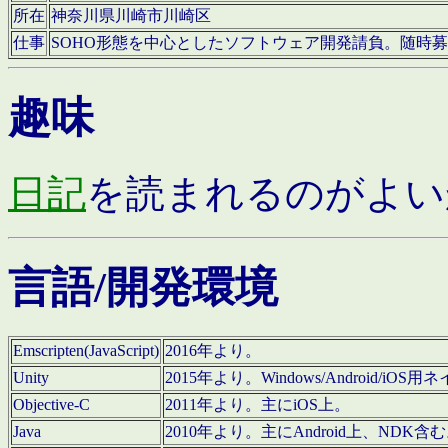
所在
神奈川県川崎市川崎区
仕事
SOHO形態を中心としたソフトウェア開発請負。随時
趣味
日記
を読まれるのがよい
言語/開発環境
Emscripten(JavaScript)
2016年より。
Unity
2015年より。Windows/Android
Objective-C
2011年より。主にiOS上。
Java
2010年より。主にAndroid上、NDK含