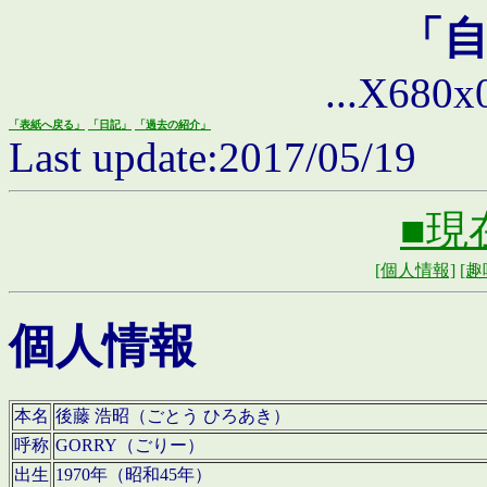
「
...X680x0 
「表紙へ戻る」
「日記」
「過去の紹介」
Last update:2017/05/19
■現
[個人情報]
[趣
個人情報
本名
後藤 浩昭（ごとう ひろあき）
呼称
GORRY（ごりー）
出生
1970年（昭和45年）