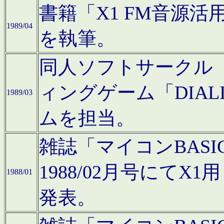
書籍「X1 FM音源
1989/04
を執筆。
同人ソフトサークル「C
ィングゲーム「DIA
1989/03
ムを担当。
雑誌「マイコンBAS
1988/02月号にてX
1988/01
発表。