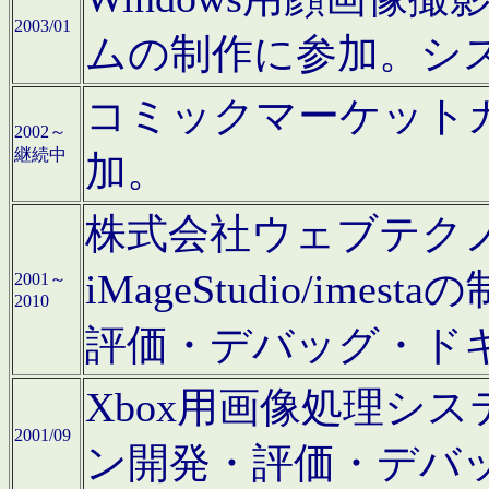
2003/01
ムの制作に参加。シ
コミックマーケット
2002～
継続中
加。
株式会社ウェブテクノロ
iMageStudio/i
2001～
2010
評価・デバッグ・ド
Xbox用画像処理シ
2001/09
ン開発・評価・デバ