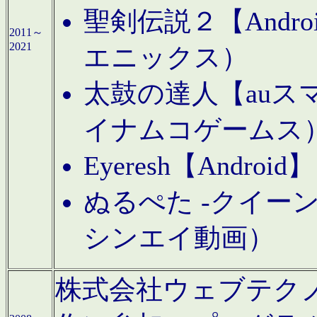
聖剣伝説２【Andr
2011～
2021
エニックス）
太鼓の達人【auス
イナムコゲームス
Eyeresh【And
ぬるぺた -クイーン
シンエイ動画）
株式会社ウェブテクノロジに