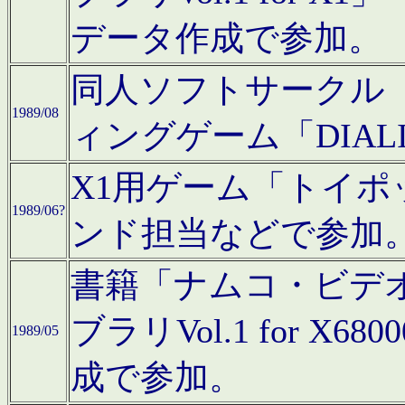
データ作成で参加。
同人ソフトサークル「C
1989/08
ィングゲーム「DIA
X1用ゲーム「トイ
1989/06?
ンド担当などで参加
書籍「ナムコ・ビデ
ブラリVol.1 for 
1989/05
成で参加。