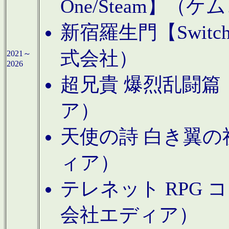
One/Steam】（ケ
新宿羅生門【Swi
式会社）
2021～
2026
超兄貴 爆烈乱闘篇【
ア）
天使の詩 白き翼の祈
ィア）
テレネット RPG 
会社エディア）