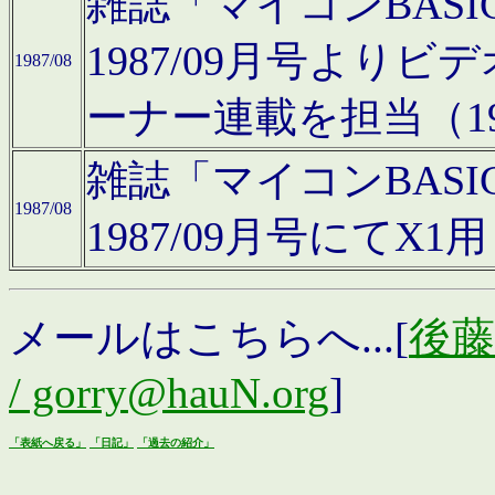
雑誌「マイコンBAS
1987/09月号より
1987/08
ーナー連載を担当（19
雑誌「マイコンBAS
1987/08
1987/09月号にて
メールはこちらへ...[
後藤浩
/ gorry@hauN.org
]
「表紙へ戻る」
「日記」
「過去の紹介」