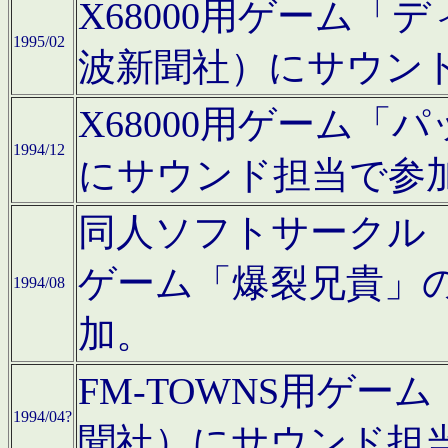
X68000用ゲーム「
1995/02
波新聞社）にサウン
X68000用ゲーム
1994/12
にサウンド担当で参
同人ソフトサークル「CA
ゲーム「爆裂兄貴」
1994/08
加。
FM-TOWNS用ゲ
1994/04?
聞社）にサウンド担