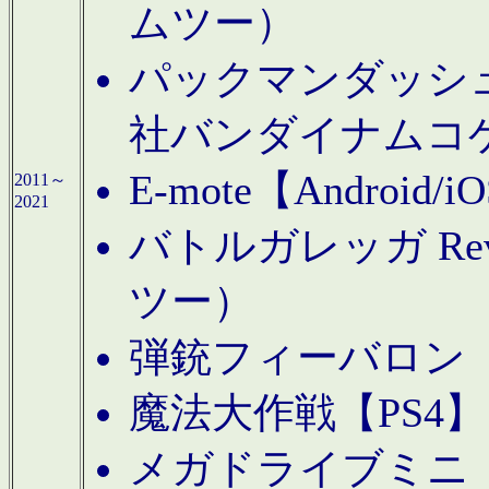
ムツー）
パックマンダッシュ！
社バンダイナムコ
E-mote【Andro
2011～
2021
バトルガレッガ Rev
ツー）
弾銃フィーバロン【
魔法大作戦【PS4
メガドライブミニ