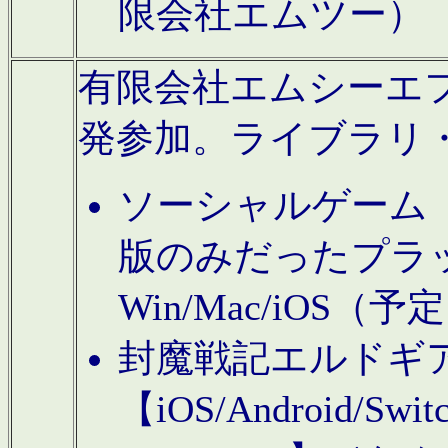
限会社エムツー）
有限会社エムシーエフに
発参加。ライブラリ
ソーシャルゲーム（タ
版のみだったプラ
Win/Mac/iOS（
封魔戦記エルドギ
【iOS/Android/Switc