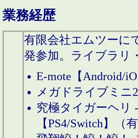
業務経歴
有限会社エムツーにてAn
発参加。ライブラリ
E-mote【Andro
メガドライブミニ
究極タイガーヘリ -TO
【PS4/Switch