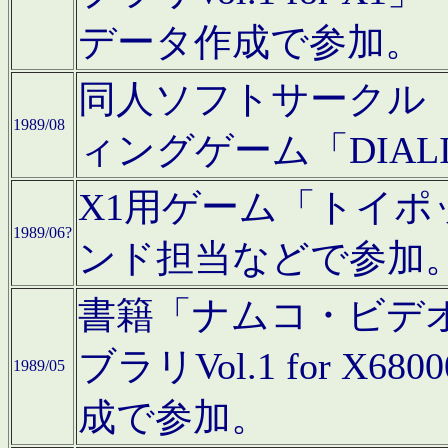
データ作成で参加。
同人ソフトサークル「C
1989/08
ィングゲーム「DIA
X1用ゲーム「トイ
1989/06?
ンド担当などで参加
書籍「ナムコ・ビデ
ブラリVol.1 for 
1989/05
成で参加。