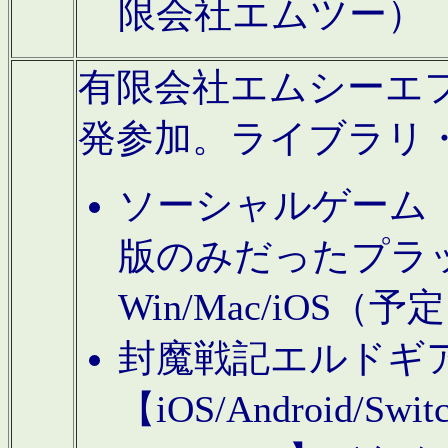
限会社エムツー）
有限会社エムシーエフに
発参加。ライブラリ
ソーシャルゲーム（タ
版のみだったプラ
Win/Mac/iOS（
封魔戦記エルドギ
【iOS/Android/Switc