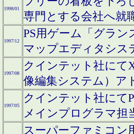
フリーの看板を下ろ
1998/01
専門とする会社へ就
PS用ゲーム「グラン
1997/12
マップエディタシス
クインテット社にてX68
1997/08
像編集システム）ア
クインテット社にて
1997/05
メインプログラマ担
スーパーファミコン