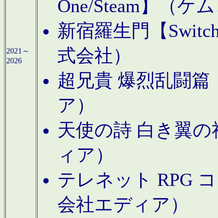
One/Steam】（ケ
新宿羅生門【Swi
式会社）
2021～
2026
超兄貴 爆烈乱闘篇【
ア）
天使の詩 白き翼の祈
ィア）
テレネット RPG 
会社エディア）