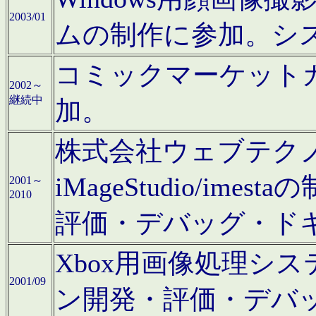
2003/01
ムの制作に参加。シ
コミックマーケット
2002～
継続中
加。
株式会社ウェブテクノロ
iMageStudio/i
2001～
2010
評価・デバッグ・ド
Xbox用画像処理シ
2001/09
ン開発・評価・デバ