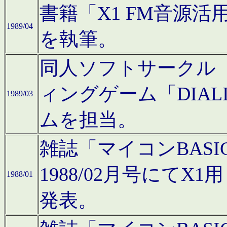
書籍「X1 FM音源
1989/04
を執筆。
同人ソフトサークル「C
ィングゲーム「DIA
1989/03
ムを担当。
雑誌「マイコンBAS
1988/02月号にてX
1988/01
発表。