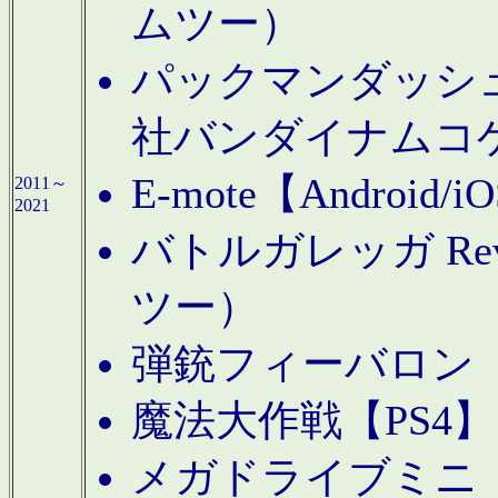
ムツー）
パックマンダッシュ！
社バンダイナムコ
E-mote【Andro
2011～
2021
バトルガレッガ Rev
ツー）
弾銃フィーバロン【
魔法大作戦【PS4
メガドライブミニ