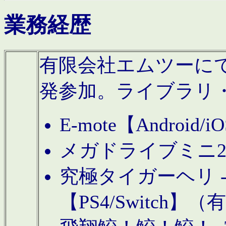
業務経歴
有限会社エムツーにてAn
発参加。ライブラリ
E-mote【Andro
メガドライブミニ
究極タイガーヘリ -TO
【PS4/Switch