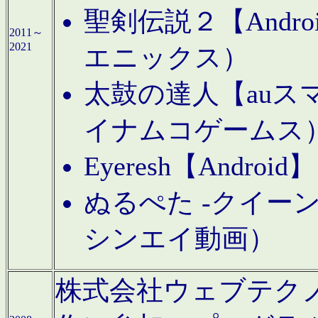
聖剣伝説２【Andr
2011～
2021
エニックス）
太鼓の達人【auス
イナムコゲームス
Eyeresh【And
ぬるぺた -クイーン
シンエイ動画）
株式会社ウェブテクノロジに