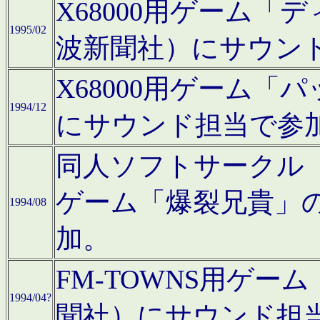
X68000用ゲーム「
1995/02
波新聞社）にサウン
X68000用ゲーム
1994/12
にサウンド担当で参
同人ソフトサークル「CA
ゲーム「爆裂兄貴」
1994/08
加。
FM-TOWNS用ゲ
1994/04?
聞社）にサウンド担