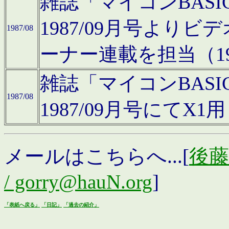
雑誌「マイコンBAS
1987/09月号より
1987/08
ーナー連載を担当（19
雑誌「マイコンBAS
1987/08
1987/09月号にて
メールはこちらへ...[
後藤浩
/ gorry@hauN.org
]
「表紙へ戻る」
「日記」
「過去の紹介」