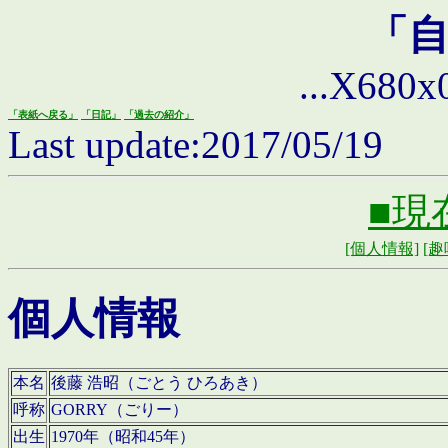
「
...X680x0 
「表紙へ戻る」
「日記」
「過去の紹介」
Last update:2017/05/19
■現
[個人情報]
[趣
個人情報
本名
後藤 浩昭（ごとう ひろあき）
呼称
GORRY（ごりー）
出生
1970年（昭和45年）