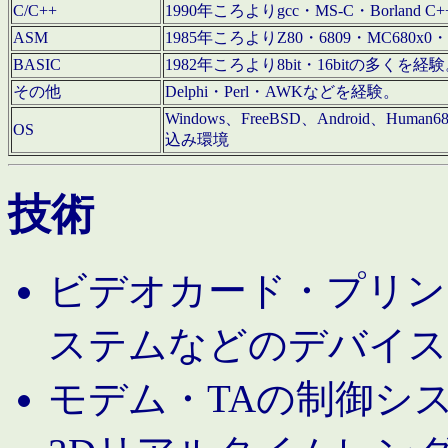
C/C++
1990年ころよりgcc・MS-C・Borland C+
ASM
1985年ころよりZ80・6809・MC680x0・
BASIC
1982年ころより8bit・16bitの多くを
その他
Delphi・Perl・AWKなどを経験。
Windows、FreeBSD、Android、Human
OS
込み環境
技術
ビデオカード・プリンタ
ステムなどのデバイス
モデム・TAの制御シ