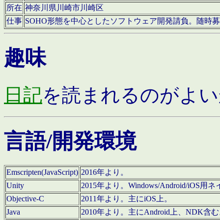
所在
神奈川県川崎市川崎区
仕事
SOHO形態を中心としたソフトウェア開発請負。随時
趣味
日記
を読まれるのがよい
言語/開発環境
Emscripten(JavaScript)
2016年より。
Unity
2015年より。Windows/Android
Objective-C
2011年より。主にiOS上。
Java
2010年より。主にAndroid上、NDK含