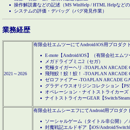
操作解説書などの記述（MS WinHelp / HTML Help
システムの評価・デバッグ（バグ発見作業）
業務経歴
有限会社エムツーにてAndroid/iOS用プ
E-mote【Android/iOS】（有限会社エム
メガドライブミニ2（セガ）
究極タイガーヘリ -TOAPLAN ARCADE 
2021～2026
飛翔鮫！鮫！鮫！ -TOAPLAN ARCADE 
ゼロファイアー -TOAPLAN ARCADE G
グラディウスオリジンコレクション【PS5/Switch
オペレーション・ナイトストライカーズ【Swi
ナイトストライカーGEAR【Switch/St
有限会社エムシーエフにてAndroid用プロ
ソーシャルゲーム（タイトル非公開）／And
封魔戦記エルドギア【iOS/Android/SwitchPS5