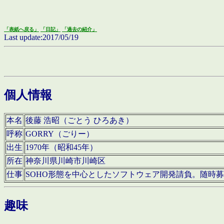
「表紙へ戻る」
「日記」
「過去の紹介」
Last update:2017/05/19
個人情報
本名
後藤 浩昭（ごとう ひろあき）
呼称
GORRY（ごりー）
出生
1970年（昭和45年）
所在
神奈川県川崎市川崎区
仕事
SOHO形態を中心としたソフトウェア開発請負。随時
趣味