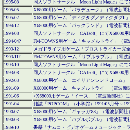
1995/08
同人ソフトサークル「Moon Light Magi
1995/05
X68000用ゲーム「バラデューク」（電波新
1995/02
X68000用ゲーム「ディグダグ／ディグダグI
1994/12
X68000用ゲーム「パックランド」（電波新
1994/08
同人ソフトサークル「CATsoft」にてX68
1994/04?
FM-TOWNS用ゲーム「キャメルトライ」（
1993/12
メガドライブ用ゲーム「プロストライカー完
1993/11?
FM-TOWNS用ゲーム「リブルラブル」（電
1993/10
同人ソフトサークル「Moon Light Magi
1993/08
同人ソフトサークル「CATsoft」にてX68
1992/03
X68000用ゲーム「エイリアンシンドローム
1991/09
X68000用ゲーム「キャメルトライ」（電波
1991/06
>X68000用ゲーム「イース」（電波新聞社
1991/04
雑誌「POPCOM」（小学館）1991/05月
1990/07
X68000用ゲーム「ギャラガ'88」（電波新
1990/03
X68000用ゲーム「バブルボブル」（電波新
1989/10
書籍「ナムコ・ビデオゲームミュージック・ライブ