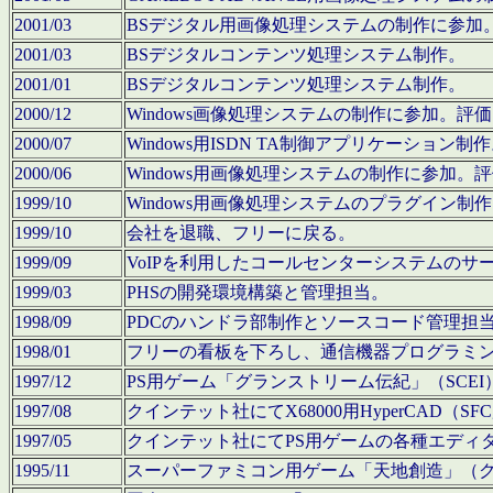
2001/03
BSデジタル用画像処理システムの制作に参加
2001/03
BSデジタルコンテンツ処理システム制作。
2001/01
BSデジタルコンテンツ処理システム制作。
2000/12
Windows画像処理システムの制作に参加。
2000/07
Windows用ISDN TA制御アプリケーション制
2000/06
Windows用画像処理システムの制作に参加
1999/10
Windows用画像処理システムのプラグイン制
1999/10
会社を退職、フリーに戻る。
1999/09
VoIPを利用したコールセンターシステムのサ
1999/03
PHSの開発環境構築と管理担当。
1998/09
PDCのハンドラ部制作とソースコード管理担
1998/01
フリーの看板を下ろし、通信機器プログラミ
1997/12
PS用ゲーム「グランストリーム伝紀」（SCE
1997/08
クインテット社にてX68000用HyperCAD
1997/05
クインテット社にてPS用ゲームの各種エディ
1995/11
スーパーファミコン用ゲーム「天地創造」（