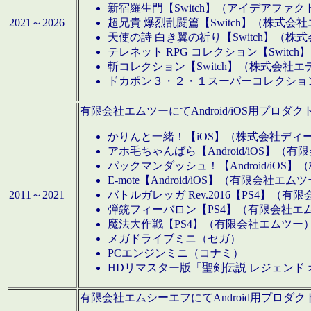
新宿羅生門【Switch】（アイデアファ
2021～2026
超兄貴 爆烈乱闘篇【Switch】（株式会
天使の詩 白き翼の祈り【Switch】（株
テレネット RPG コレクション【Switc
斬コレクション【Switch】（株式会社エ
ドカポン３・２・１スーパーコレクション！
有限会社エムツーにてAndroid/iOS用プ
かりんと一緒！【iOS】（株式会社ディ
アホ毛ちゃんばら【Android/iOS】（
パックマンダッシュ！【Android/iO
E-mote【Android/iOS】（有限会社エム
2011～2021
バトルガレッガ Rev.2016【PS4】（
弾銃フィーバロン【PS4】（有限会社エ
魔法大作戦【PS4】（有限会社エムツー
メガドライブミニ（セガ）
PCエンジンミニ（コナミ）
HDリマスター版「聖剣伝説 レジェンド
有限会社エムシーエフにてAndroid用プロ