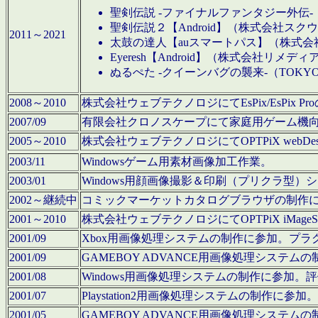
聖剣伝説 -ファイナルファンタジー外伝-
聖剣伝説２【Android】（株式会社ス
2011～2021
太鼓の達人【auスマートパス】（株式
Eyeresh【Android】（株式会社リメディ
ぬるぺた -クイーンバグの襲来-（TOKY
2008～2010
株式会社ウェブテクノロジにてEsPix/EsPi
2007/09
有限会社クロノスケープにて家庭用ゲーム機
2005～2010
株式会社ウェブテクノロジにてOPTPiX webD
2003/11
Windowsゲーム用素材画像加工作業。
2003/01
Windows用顔画像撮影＆印刷（プリクラ型
2002～継続中
コミックマーケットカタログブラウザの制作
2001～2010
株式会社ウェブテクノロジにてOPTPiX iMag
2001/09
Xbox用画像処理システムの制作に参加。プ
2001/09
GAMEBOY ADVANCE用画像処理シス
2001/08
Windows用画像処理システムの制作に参加
2001/07
Playstation2用画像処理システムの制作
2001/05
GAMEBOY ADVANCE用画像処理シス