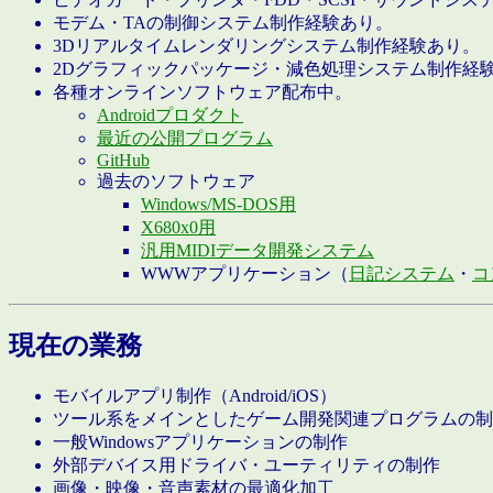
モデム・TAの制御システム制作経験あり。
3Dリアルタイムレンダリングシステム制作経験あり。
2Dグラフィックパッケージ・減色処理システム制作経
各種オンラインソフトウェア配布中。
Androidプロダクト
最近の公開プログラム
GitHub
過去のソフトウェア
Windows/MS-DOS用
X680x0用
汎用MIDIデータ開発システム
WWWアプリケーション（
日記システム
・
コ
現在の業務
モバイルアプリ制作（Android/iOS）
ツール系をメインとしたゲーム開発関連プログラムの制
一般Windowsアプリケーションの制作
外部デバイス用ドライバ・ユーティリティの制作
画像・映像・音声素材の最適化加工