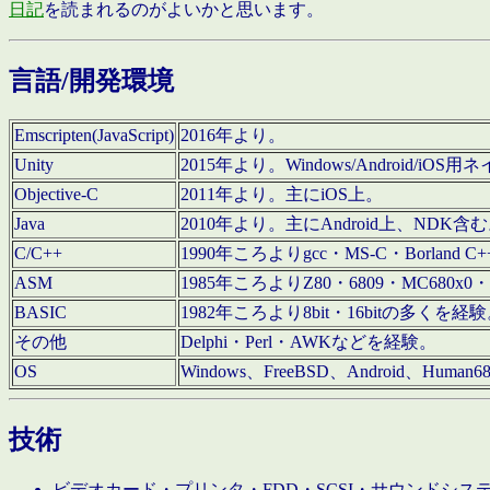
日記
を読まれるのがよいかと思います。
言語/開発環境
Emscripten(JavaScript)
2016年より。
Unity
2015年より。Windows/Android
Objective-C
2011年より。主にiOS上。
Java
2010年より。主にAndroid上、NDK含
C/C++
1990年ころよりgcc・MS-C・Borland C+
ASM
1985年ころよりZ80・6809・MC680x0・
BASIC
1982年ころより8bit・16bitの多くを
その他
Delphi・Perl・AWKなどを経験。
OS
Windows、FreeBSD、Android、Human
技術
ビデオカード・プリンタ・FDD・SCSI・サウンドシ