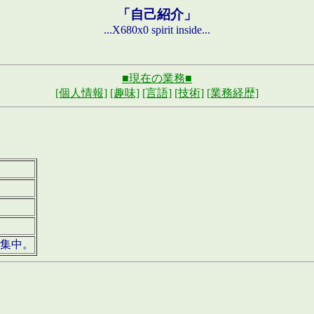
「自己紹介」
...X680x0 spirit inside...
■現在の業務■
[個人情報]
[趣味]
[言語]
[技術]
[業務経歴]
募集中。