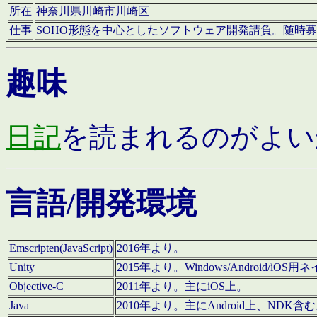
所在
神奈川県川崎市川崎区
仕事
SOHO形態を中心としたソフトウェア開発請負。随時
趣味
日記
を読まれるのがよい
言語/開発環境
Emscripten(JavaScript)
2016年より。
Unity
2015年より。Windows/Android
Objective-C
2011年より。主にiOS上。
Java
2010年より。主にAndroid上、NDK含