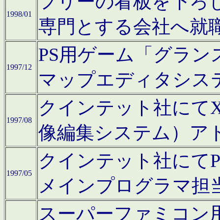
フリーの看板を下ろ
1998/01
専門とする会社へ就
PS用ゲーム「グラン
1997/12
マップエディタシス
クインテット社にてX68
1997/08
像編集システム）ア
クインテット社にて
1997/05
メインプログラマ担
スーパーファミコン