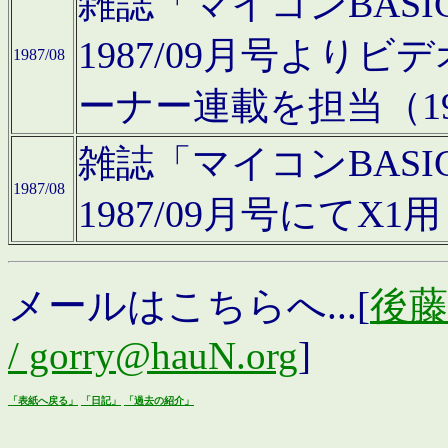
雑誌「マイコンBAS
1987/09月号より
1987/08
ーナー連載を担当（19
雑誌「マイコンBAS
1987/08
1987/09月号にて
メールはこちらへ...[
後藤浩
/ gorry@hauN.org
]
「表紙へ戻る」
「日記」
「過去の紹介」