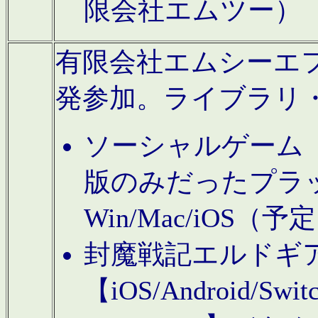
限会社エムツー）
有限会社エムシーエフに
発参加。ライブラリ
ソーシャルゲーム（タ
版のみだったプラ
Win/Mac/iOS（
封魔戦記エルドギ
【iOS/Android/Switc