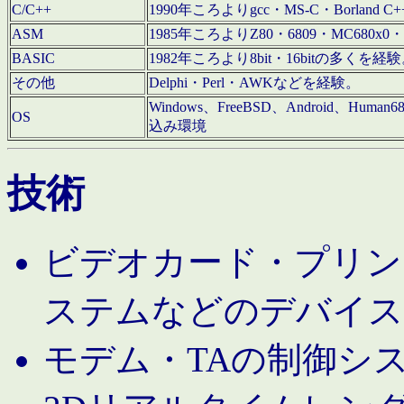
C/C++
1990年ころよりgcc・MS-C・Borland C+
ASM
1985年ころよりZ80・6809・MC680x0・
BASIC
1982年ころより8bit・16bitの多くを
その他
Delphi・Perl・AWKなどを経験。
Windows、FreeBSD、Android、Human
OS
込み環境
技術
ビデオカード・プリンタ
ステムなどのデバイス
モデム・TAの制御シ