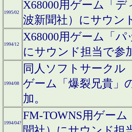
X68000用ゲーム「
1995/02
波新聞社）にサウン
X68000用ゲーム
1994/12
にサウンド担当で参
同人ソフトサークル「CA
ゲーム「爆裂兄貴」
1994/08
加。
FM-TOWNS用ゲ
1994/04?
聞社）にサウンド担