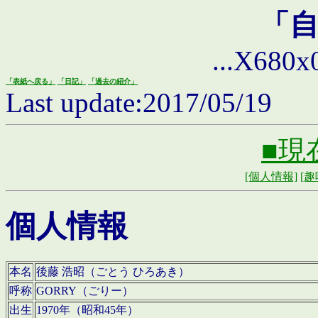
「
...X680x0 
「表紙へ戻る」
「日記」
「過去の紹介」
Last update:2017/05/19
■現
[個人情報]
[趣
個人情報
本名
後藤 浩昭（ごとう ひろあき）
呼称
GORRY（ごりー）
出生
1970年（昭和45年）