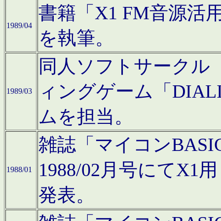
書籍「X1 FM音源
1989/04
を執筆。
同人ソフトサークル「C
ィングゲーム「DIA
1989/03
ムを担当。
雑誌「マイコンBAS
1988/02月号にてX
1988/01
発表。