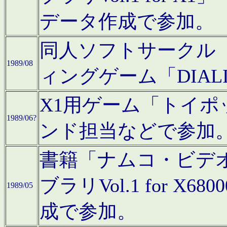
データ作成で参加。
同人ソフトサークル「C
1989/08
ィングゲーム「DIA
X1用ゲーム「トイ
1989/06?
ンド担当などで参加
書籍「ナムコ・ビデ
ブラリVol.1 for 
1989/05
成で参加。