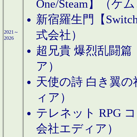
One/Steam】（ケ
新宿羅生門【Swi
式会社）
2021～
2026
超兄貴 爆烈乱闘篇【
ア）
天使の詩 白き翼の祈
ィア）
テレネット RPG 
会社エディア）