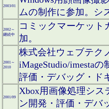
2003/01
ムの制作に参加。シ
コミックマーケット
2002～
継続中
加。
株式会社ウェブテクノロ
iMageStudio/i
2001～
2010
評価・デバッグ・ド
Xbox用画像処理シ
2001/09
ン開発・評価・デバ