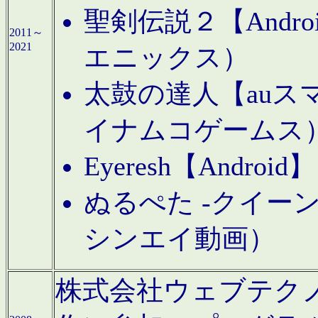
聖剣伝説２【Andr
2011～
2021
エニックス）
太鼓の達人【auス
イナムコゲームス
Eyeresh【And
ぬるぺた -クイーン
シンエイ動画）
株式会社ウェブテクノロジに