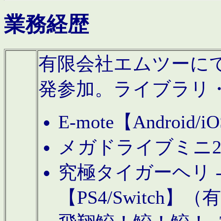
業務経歴
有限会社エムツーにてAn
発参加。ライブラリ
E-mote【Andro
メガドライブミニ
究極タイガーヘリ -TO
【PS4/Switch