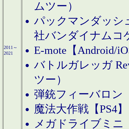
ムツー）
パックマンダッシュ！
社バンダイナムコ
E-mote【Andro
2011～
2021
バトルガレッガ Rev
ツー）
弾銃フィーバロン【
魔法大作戦【PS4
メガドライブミニ