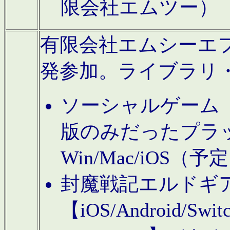
限会社エムツー）
有限会社エムシーエフに
発参加。ライブラリ
ソーシャルゲーム（タ
版のみだったプラ
Win/Mac/iOS（
封魔戦記エルドギ
【iOS/Android/Switc