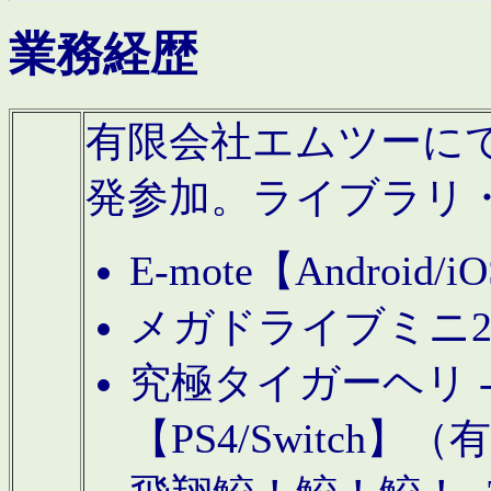
業務経歴
有限会社エムツーにてAn
発参加。ライブラリ
E-mote【Andro
メガドライブミニ
究極タイガーヘリ -TO
【PS4/Switch