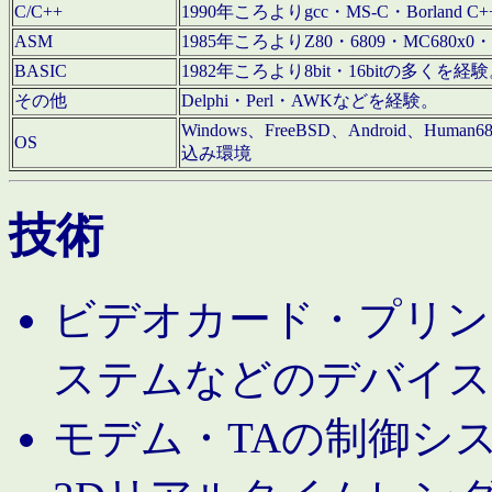
C/C++
1990年ころよりgcc・MS-C・Borland C+
ASM
1985年ころよりZ80・6809・MC680x0・
BASIC
1982年ころより8bit・16bitの多くを
その他
Delphi・Perl・AWKなどを経験。
Windows、FreeBSD、Android、Human
OS
込み環境
技術
ビデオカード・プリンタ
ステムなどのデバイス
モデム・TAの制御シ