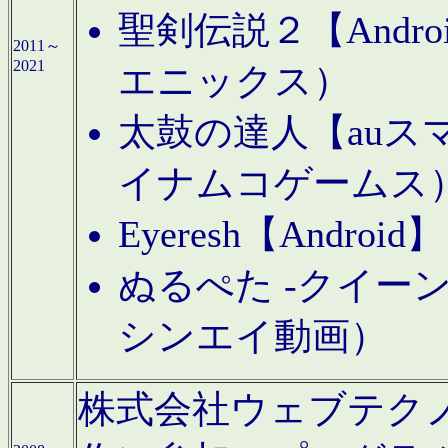
聖剣伝説２【Andr
2011～
2021
エニックス）
太鼓の達人【auス
イナムコゲームス
Eyeresh【And
ぬるぺた -クイーン
シンエイ動画）
株式会社ウェブテクノロジに