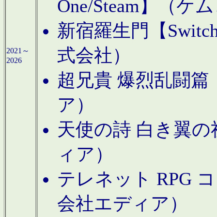
One/Steam】（ケ
新宿羅生門【Swi
式会社）
2021～
2026
超兄貴 爆烈乱闘篇【
ア）
天使の詩 白き翼の祈
ィア）
テレネット RPG 
会社エディア）