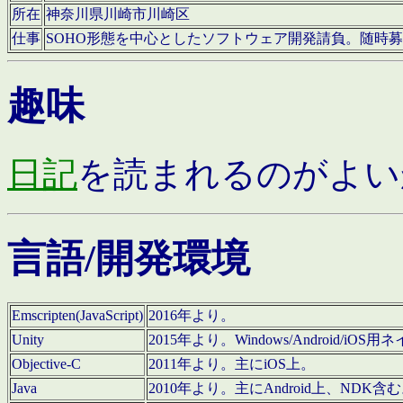
所在
神奈川県川崎市川崎区
仕事
SOHO形態を中心としたソフトウェア開発請負。随時
趣味
日記
を読まれるのがよい
言語/開発環境
Emscripten(JavaScript)
2016年より。
Unity
2015年より。Windows/Android
Objective-C
2011年より。主にiOS上。
Java
2010年より。主にAndroid上、NDK含