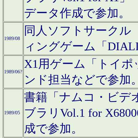
データ作成で参加。
同人ソフトサークル「C
1989/08
ィングゲーム「DIA
X1用ゲーム「トイ
1989/06?
ンド担当などで参加
書籍「ナムコ・ビデ
ブラリVol.1 for 
1989/05
成で参加。