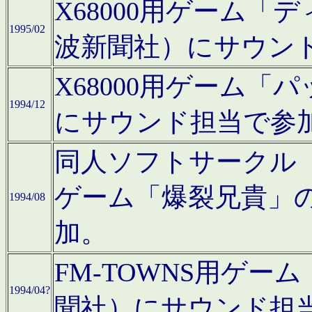
X68000用ゲーム「
1995/02
波新聞社）にサウン
X68000用ゲーム
1994/12
にサウンド担当で参
同人ソフトサークル「CA
ゲーム「爆裂兄貴」
1994/08
加。
FM-TOWNS用ゲ
1994/04?
聞社）にサウンド担