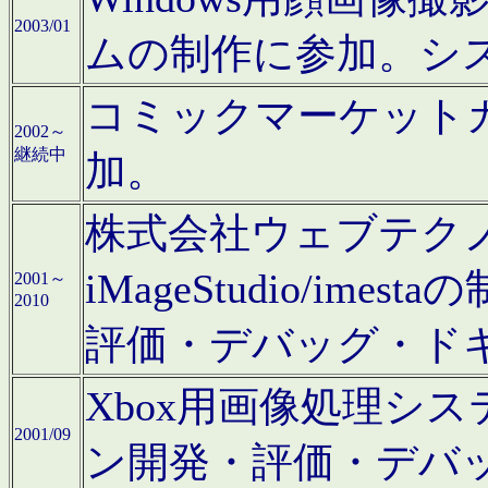
2003/01
ムの制作に参加。シ
コミックマーケット
2002～
継続中
加。
株式会社ウェブテクノロ
iMageStudio/i
2001～
2010
評価・デバッグ・ド
Xbox用画像処理シ
2001/09
ン開発・評価・デバ