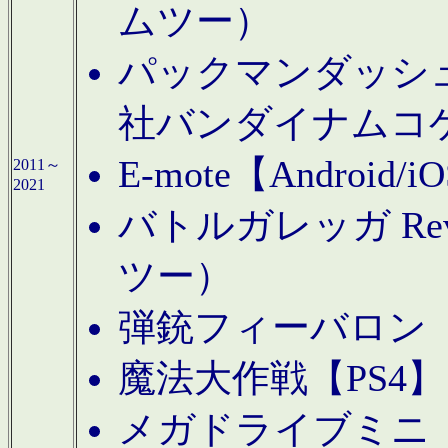
ムツー）
パックマンダッシュ！
社バンダイナムコ
E-mote【Andro
2011～
2021
バトルガレッガ Rev
ツー）
弾銃フィーバロン【
魔法大作戦【PS4
メガドライブミニ