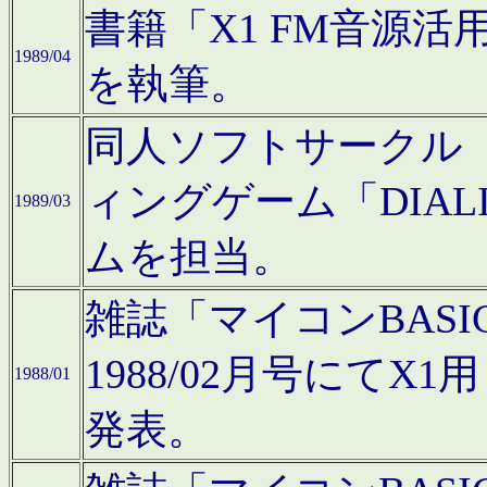
書籍「X1 FM音源
1989/04
を執筆。
同人ソフトサークル「C
ィングゲーム「DIA
1989/03
ムを担当。
雑誌「マイコンBAS
1988/02月号にてX
1988/01
発表。