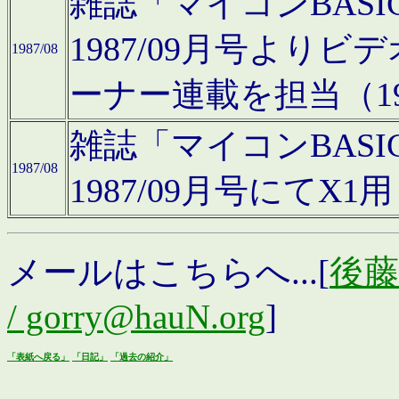
雑誌「マイコンBAS
1987/09月号より
1987/08
ーナー連載を担当（19
雑誌「マイコンBAS
1987/08
1987/09月号にて
メールはこちらへ...[
後藤浩
/ gorry@hauN.org
]
「表紙へ戻る」
「日記」
「過去の紹介」