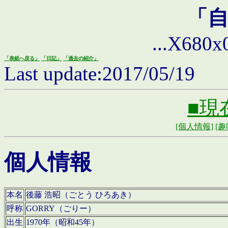
「
...X680x0 
「表紙へ戻る」
「日記」
「過去の紹介」
Last update:2017/05/19
■現
[個人情報]
[趣
個人情報
本名
後藤 浩昭（ごとう ひろあき）
呼称
GORRY（ごりー）
出生
1970年（昭和45年）