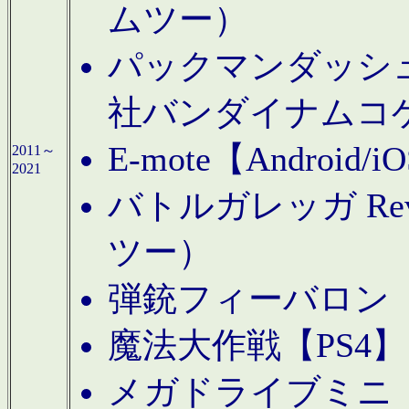
ムツー）
パックマンダッシュ！
社バンダイナムコ
E-mote【Andro
2011～
2021
バトルガレッガ Rev
ツー）
弾銃フィーバロン【
魔法大作戦【PS4
メガドライブミニ