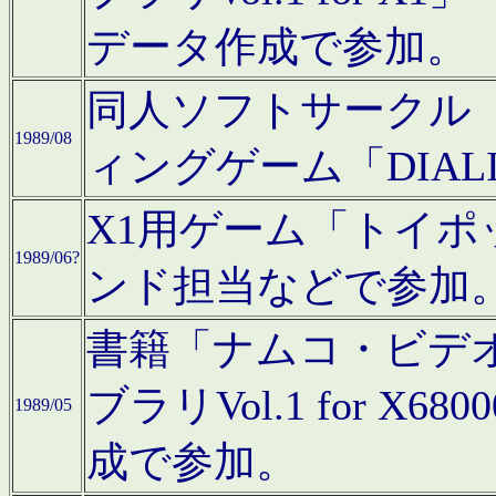
データ作成で参加。
同人ソフトサークル「C
1989/08
ィングゲーム「DIA
X1用ゲーム「トイ
1989/06?
ンド担当などで参加
書籍「ナムコ・ビデ
ブラリVol.1 for 
1989/05
成で参加。