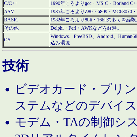
C/C++
1990年ころよりgcc・MS-C・Borland C+
ASM
1985年ころよりZ80・6809・MC680x0・
BASIC
1982年ころより8bit・16bitの多くを
その他
Delphi・Perl・AWKなどを経験。
Windows、FreeBSD、Android、Human
OS
込み環境
技術
ビデオカード・プリンタ
ステムなどのデバイス
モデム・TAの制御シ