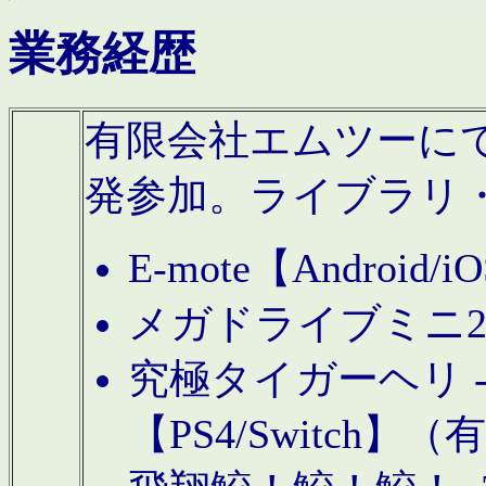
業務経歴
有限会社エムツーにてAn
発参加。ライブラリ
E-mote【Andro
メガドライブミニ
究極タイガーヘリ -TO
【PS4/Switch