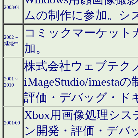
2003/01
ムの制作に参加。シ
コミックマーケット
2002～
継続中
加。
株式会社ウェブテクノロ
iMageStudio/i
2001～
2010
評価・デバッグ・ド
Xbox用画像処理シ
2001/09
ン開発・評価・デバ