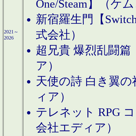
One/Steam】（ケ
新宿羅生門【Swi
式会社）
2021～
2026
超兄貴 爆烈乱闘篇【
ア）
天使の詩 白き翼の祈
ィア）
テレネット RPG 
会社エディア）