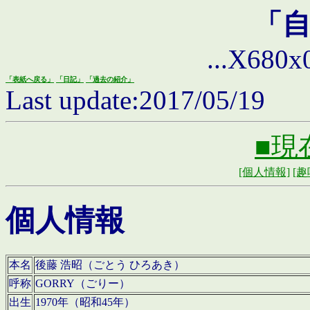
「
...X680x0 
「表紙へ戻る」
「日記」
「過去の紹介」
Last update:2017/05/19
■現
[個人情報]
[趣
個人情報
本名
後藤 浩昭（ごとう ひろあき）
呼称
GORRY（ごりー）
出生
1970年（昭和45年）