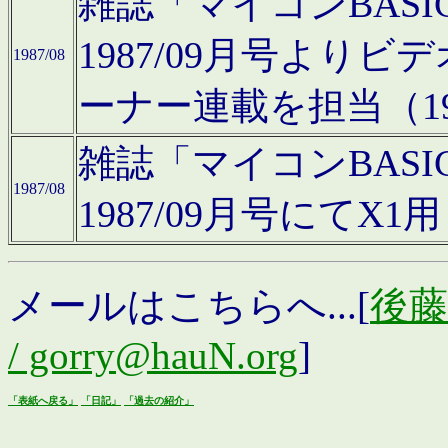
雑誌「マイコンBAS
1987/09月号より
1987/08
ーナー連載を担当（19
雑誌「マイコンBAS
1987/08
1987/09月号にて
メールはこちらへ...[
後藤浩
/ gorry@hauN.org
]
「表紙へ戻る」
「日記」
「過去の紹介」