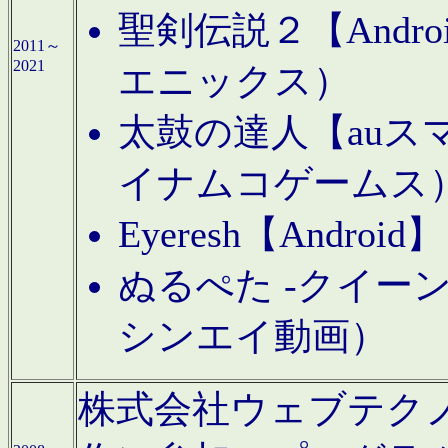
聖剣伝説２【Andr
2011～
2021
エニックス）
太鼓の達人【auス
イナムコゲームス
Eyeresh【And
ぬるぺた -クイーン
シンエイ動画）
株式会社ウェブテクノロジに