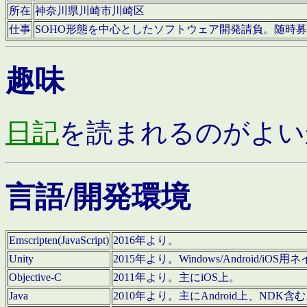
所在
神奈川県川崎市川崎区
仕事
SOHO形態を中心としたソフトウェア開発請負。随時
趣味
日記
を読まれるのがよい
言語/開発環境
Emscripten(JavaScript)
2016年より。
Unity
2015年より。Windows/Android
Objective-C
2011年より。主にiOS上。
Java
2010年より。主にAndroid上、NDK含