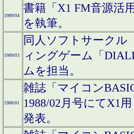
書籍「X1 FM音源
1989/04
を執筆。
同人ソフトサークル「C
ィングゲーム「DIA
1989/03
ムを担当。
雑誌「マイコンBAS
1988/02月号にてX
1988/01
発表。