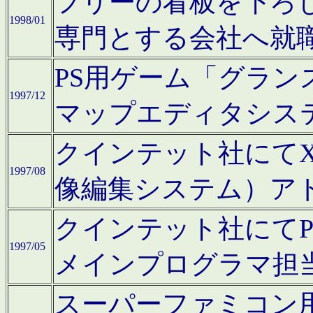
フリーの看板を下ろ
1998/01
専門とする会社へ就
PS用ゲーム「グラン
1997/12
マップエディタシス
クインテット社にてX68
1997/08
像編集システム）ア
クインテット社にて
1997/05
メインプログラマ担
スーパーファミコン