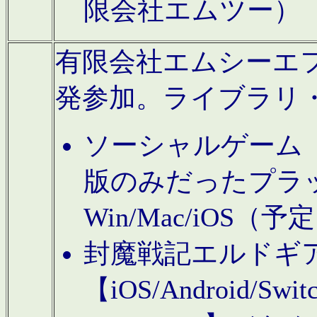
限会社エムツー）
有限会社エムシーエフに
発参加。ライブラリ
ソーシャルゲーム（タ
版のみだったプラ
Win/Mac/iOS（
封魔戦記エルドギ
【iOS/Android/Switc