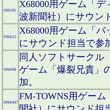
X68000用ゲーム「
1995/02
波新聞社）にサウン
X68000用ゲーム
1994/12
にサウンド担当で参
同人ソフトサークル「CA
ゲーム「爆裂兄貴」
1994/08
加。
FM-TOWNS用ゲ
1994/04?
聞社）にサウンド担