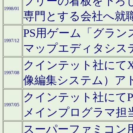
フリーの看板を下ろ
1998/01
専門とする会社へ就
PS用ゲーム「グラン
1997/12
マップエディタシス
クインテット社にてX68
1997/08
像編集システム）ア
クインテット社にて
1997/05
メインプログラマ担
スーパーファミコン