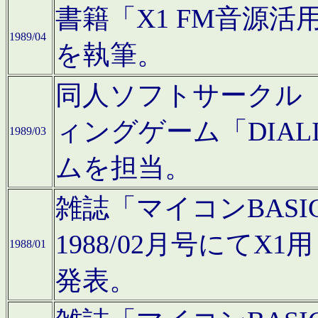
書籍「X1 FM音源
1989/04
を執筆。
同人ソフトサークル「C
ィングゲーム「DIA
1989/03
ムを担当。
雑誌「マイコンBAS
1988/02月号にてX
1988/01
発表。