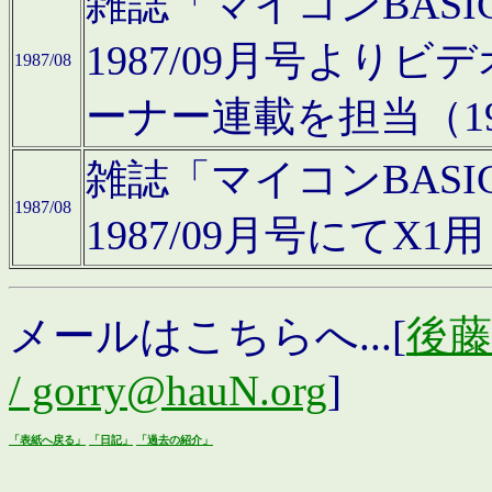
雑誌「マイコンBAS
1987/09月号より
1987/08
ーナー連載を担当（19
雑誌「マイコンBAS
1987/08
1987/09月号にて
メールはこちらへ...[
後藤浩
/ gorry@hauN.org
]
「表紙へ戻る」
「日記」
「過去の紹介」