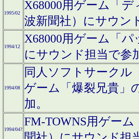
X68000用ゲーム「
1995/02
波新聞社）にサウン
X68000用ゲーム
1994/12
にサウンド担当で参
同人ソフトサークル「CA
ゲーム「爆裂兄貴」
1994/08
加。
FM-TOWNS用ゲ
1994/04?
聞社）にサウンド担