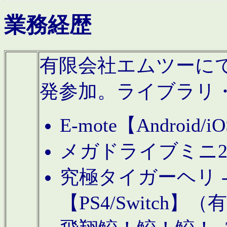
業務経歴
有限会社エムツーにてAn
発参加。ライブラリ
E-mote【Andro
メガドライブミニ
究極タイガーヘリ -TO
【PS4/Switch