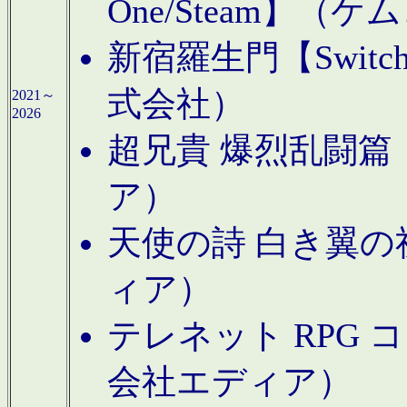
One/Steam】（ケ
新宿羅生門【Swi
式会社）
2021～
2026
超兄貴 爆烈乱闘篇【
ア）
天使の詩 白き翼の祈
ィア）
テレネット RPG 
会社エディア）