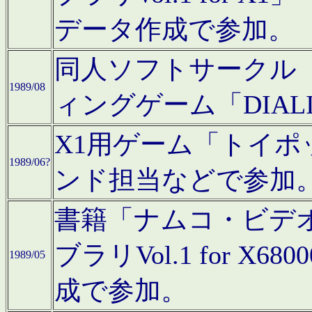
データ作成で参加。
同人ソフトサークル「C
1989/08
ィングゲーム「DIA
X1用ゲーム「トイ
1989/06?
ンド担当などで参加
書籍「ナムコ・ビデ
ブラリVol.1 for 
1989/05
成で参加。