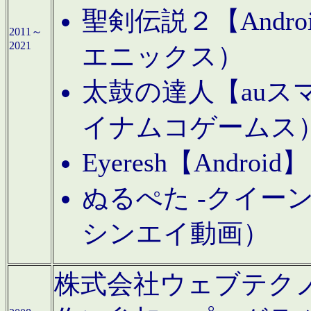
聖剣伝説２【Andr
2011～
2021
エニックス）
太鼓の達人【auス
イナムコゲームス
Eyeresh【And
ぬるぺた -クイーン
シンエイ動画）
株式会社ウェブテクノロジに