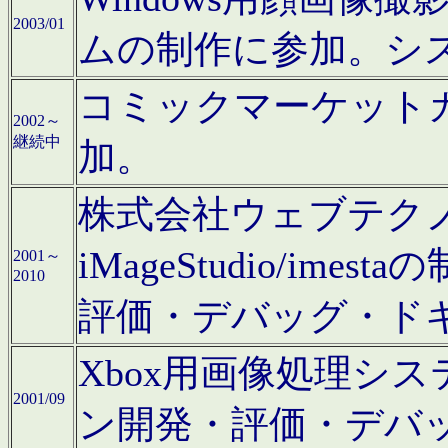
2003/01
ムの制作に参加。シ
コミックマーケット
2002～
継続中
加。
株式会社ウェブテクノロ
iMageStudio/i
2001～
2010
評価・デバッグ・ド
Xbox用画像処理シ
2001/09
ン開発・評価・デバ