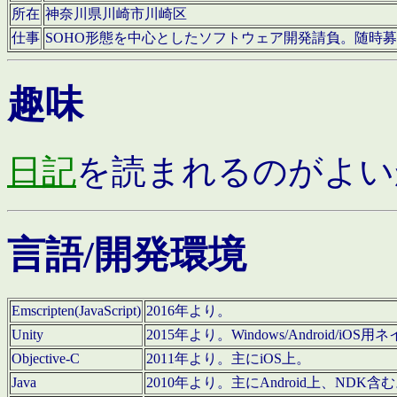
所在
神奈川県川崎市川崎区
仕事
SOHO形態を中心としたソフトウェア開発請負。随時
趣味
日記
を読まれるのがよい
言語/開発環境
Emscripten(JavaScript)
2016年より。
Unity
2015年より。Windows/Android
Objective-C
2011年より。主にiOS上。
Java
2010年より。主にAndroid上、NDK含