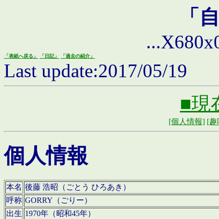
「
...X680x0 
「表紙へ戻る」
「日記」
「過去の紹介」
Last update:2017/05/19
■現
[個人情報]
[趣
個人情報
本名
後藤 浩昭（ごとう ひろあき）
呼称
GORRY（ごりー）
出生
1970年（昭和45年）