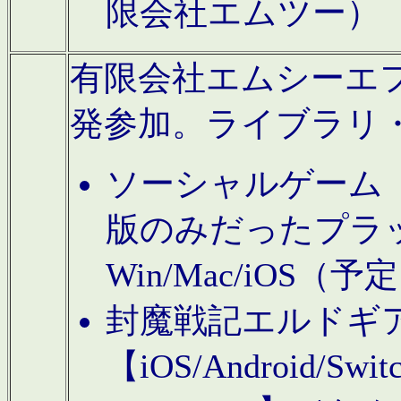
限会社エムツー）
有限会社エムシーエフに
発参加。ライブラリ
ソーシャルゲーム（タ
版のみだったプラ
Win/Mac/iOS（
封魔戦記エルドギ
【iOS/Android/Switc