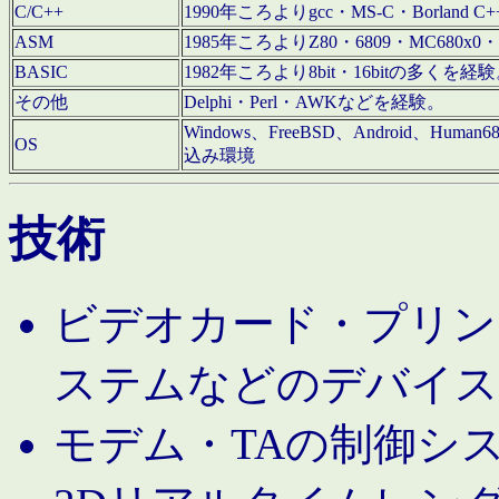
C/C++
1990年ころよりgcc・MS-C・Borland C+
ASM
1985年ころよりZ80・6809・MC680x0・
BASIC
1982年ころより8bit・16bitの多くを
その他
Delphi・Perl・AWKなどを経験。
Windows、FreeBSD、Android、Human
OS
込み環境
技術
ビデオカード・プリンタ
ステムなどのデバイス
モデム・TAの制御シ