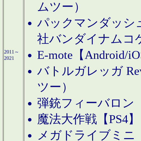
ムツー）
パックマンダッシュ！
社バンダイナムコ
E-mote【Andro
2011～
2021
バトルガレッガ Rev
ツー）
弾銃フィーバロン【
魔法大作戦【PS4
メガドライブミニ