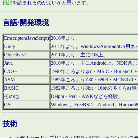
日記
を読まれるのがよいかと思います。
言語/開発環境
Emscripten(JavaScript)
2016年より。
Unity
2015年より。Windows/Android
Objective-C
2011年より。主にiOS上。
Java
2010年より。主にAndroid上、NDK含
C/C++
1990年ころよりgcc・MS-C・Borland C+
ASM
1985年ころよりZ80・6809・MC680x0・
BASIC
1982年ころより8bit・16bitの多くを
その他
Delphi・Perl・AWKなどを経験。
OS
Windows、FreeBSD、Android、Human
技術
ビデオカード・プリンタ・FDD・SCSI・サウンドシ