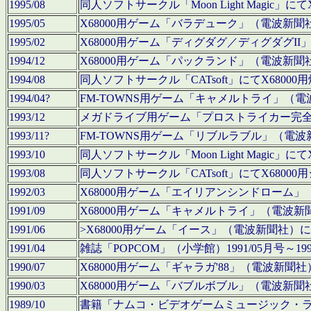
1995/08
同人ソフトサークル「Moon Light Magi
1995/05
X68000用ゲーム「バラデューク」（電波新
1995/02
X68000用ゲーム「ディグダグ／ディグダグI
1994/12
X68000用ゲーム「パックランド」（電波新
1994/08
同人ソフトサークル「CATsoft」にてX68
1994/04?
FM-TOWNS用ゲーム「キャメルトライ」（
1993/12
メガドライブ用ゲーム「プロストライカー完
1993/11?
FM-TOWNS用ゲーム「リブルラブル」（電
1993/10
同人ソフトサークル「Moon Light Magi
1993/08
同人ソフトサークル「CATsoft」にてX68
1992/03
X68000用ゲーム「エイリアンシンドローム
1991/09
X68000用ゲーム「キャメルトライ」（電波
1991/06
>X68000用ゲーム「イース」（電波新聞社
1991/04
雑誌「POPCOM」（小学館）1991/05月
1990/07
X68000用ゲーム「ギャラガ'88」（電波新
1990/03
X68000用ゲーム「バブルボブル」（電波新
1989/10
書籍「ナムコ・ビデオゲームミュージック・ライブ