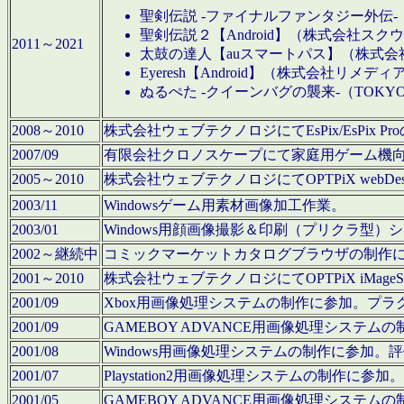
聖剣伝説 -ファイナルファンタジー外伝-
聖剣伝説２【Android】（株式会社ス
2011～2021
太鼓の達人【auスマートパス】（株式
Eyeresh【Android】（株式会社リメディ
ぬるぺた -クイーンバグの襲来-（TOKY
2008～2010
株式会社ウェブテクノロジにてEsPix/EsPi
2007/09
有限会社クロノスケープにて家庭用ゲーム機
2005～2010
株式会社ウェブテクノロジにてOPTPiX webD
2003/11
Windowsゲーム用素材画像加工作業。
2003/01
Windows用顔画像撮影＆印刷（プリクラ型
2002～継続中
コミックマーケットカタログブラウザの制作
2001～2010
株式会社ウェブテクノロジにてOPTPiX iMag
2001/09
Xbox用画像処理システムの制作に参加。プ
2001/09
GAMEBOY ADVANCE用画像処理シス
2001/08
Windows用画像処理システムの制作に参加
2001/07
Playstation2用画像処理システムの制作
2001/05
GAMEBOY ADVANCE用画像処理シス