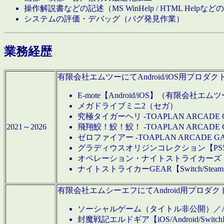
操作解説書などの記述（MS WinHelp / HTML Help
システムの評価・デバッグ（バグ発見作業）
業務経歴
有限会社エムツーにてAndroid/iOS用プ
E-mote【Android/iOS】（有限会社エム
メガドライブミニ2（セガ）
究極タイガーヘリ -TOAPLAN ARCADE 
2021～2026
飛翔鮫！鮫！鮫！ -TOAPLAN ARCADE 
ゼロファイアー -TOAPLAN ARCADE G
グラディウスオリジンコレクション【PS5/Switch
オペレーション・ナイトストライカーズ【Swi
ナイトストライカーGEAR【Switch/St
有限会社エムシーエフにてAndroid用プロ
ソーシャルゲーム（タイトル非公開）／And
封魔戦記エルドギア【iOS/Android/SwitchPS5