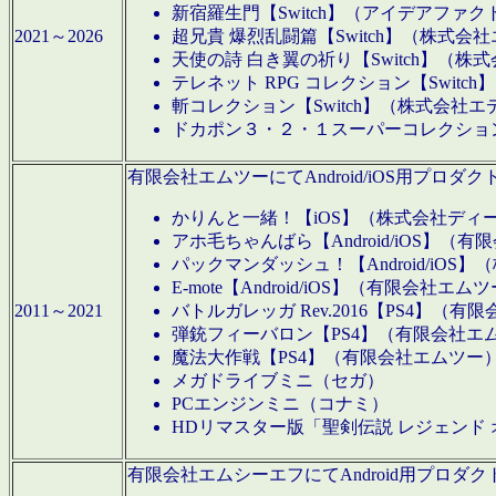
新宿羅生門【Switch】（アイデアファ
2021～2026
超兄貴 爆烈乱闘篇【Switch】（株式会
天使の詩 白き翼の祈り【Switch】（株
テレネット RPG コレクション【Switc
斬コレクション【Switch】（株式会社エ
ドカポン３・２・１スーパーコレクション！
有限会社エムツーにてAndroid/iOS用プ
かりんと一緒！【iOS】（株式会社ディ
アホ毛ちゃんばら【Android/iOS】（
パックマンダッシュ！【Android/iO
E-mote【Android/iOS】（有限会社エム
2011～2021
バトルガレッガ Rev.2016【PS4】（
弾銃フィーバロン【PS4】（有限会社エ
魔法大作戦【PS4】（有限会社エムツー
メガドライブミニ（セガ）
PCエンジンミニ（コナミ）
HDリマスター版「聖剣伝説 レジェンド
有限会社エムシーエフにてAndroid用プロ