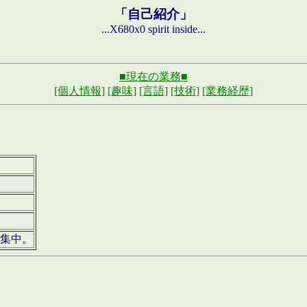
「自己紹介」
...X680x0 spirit inside...
■現在の業務■
[個人情報]
[趣味]
[言語]
[技術]
[業務経歴]
募集中。