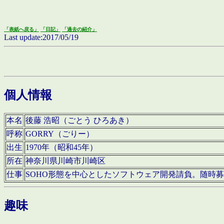
「表紙へ戻る」
「日記」
「過去の紹介」
Last update:2017/05/19
個人情報
本名
後藤 浩昭（ごとう ひろあき）
呼称
GORRY（ごりー）
出生
1970年（昭和45年）
所在
神奈川県川崎市川崎区
仕事
SOHO形態を中心としたソフトウェア開発請負。随時
趣味