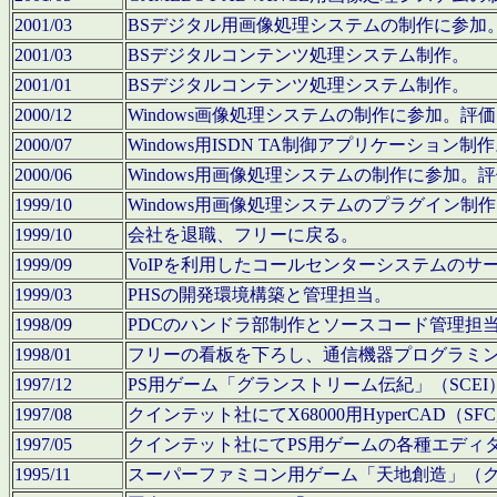
2001/03
BSデジタル用画像処理システムの制作に参加
2001/03
BSデジタルコンテンツ処理システム制作。
2001/01
BSデジタルコンテンツ処理システム制作。
2000/12
Windows画像処理システムの制作に参加。
2000/07
Windows用ISDN TA制御アプリケーション制
2000/06
Windows用画像処理システムの制作に参加
1999/10
Windows用画像処理システムのプラグイン制
1999/10
会社を退職、フリーに戻る。
1999/09
VoIPを利用したコールセンターシステムのサ
1999/03
PHSの開発環境構築と管理担当。
1998/09
PDCのハンドラ部制作とソースコード管理担
1998/01
フリーの看板を下ろし、通信機器プログラミ
1997/12
PS用ゲーム「グランストリーム伝紀」（SCE
1997/08
クインテット社にてX68000用HyperCAD
1997/05
クインテット社にてPS用ゲームの各種エディ
1995/11
スーパーファミコン用ゲーム「天地創造」（