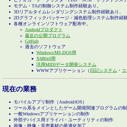
モデム・TAの制御システム制作経験あり。
3Dリアルタイムレンダリングシステム制作経験あり。
2Dグラフィックパッケージ・減色処理システム制作経
各種オンラインソフトウェア配布中。
Androidプロダクト
最近の公開プログラム
GitHub
過去のソフトウェア
Windows/MS-DOS用
X680x0用
汎用MIDIデータ開発システム
WWWアプリケーション（
日記システム
・
コ
現在の業務
モバイルアプリ制作（Android/iOS）
ツール系をメインとしたゲーム開発関連プログラムの制
一般Windowsアプリケーションの制作
外部デバイス用ドライバ・ユーティリティの制作
画像・映像・音声素材の最適化加工