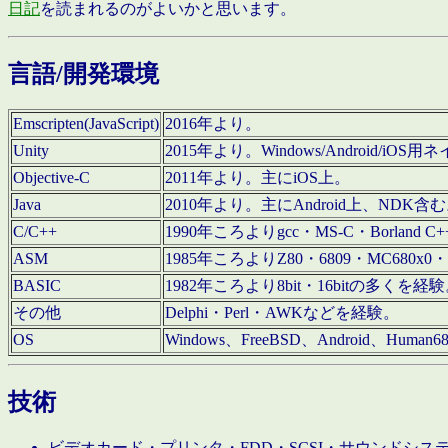
日記
を読まれるのがよいかと思います。
言語/開発環境
Emscripten(JavaScript)
2016年より。
Unity
2015年より。Windows/Android
Objective-C
2011年より。主にiOS上。
Java
2010年より。主にAndroid上、NDK含
C/C++
1990年ころよりgcc・MS-C・Borland C+
ASM
1985年ころよりZ80・6809・MC680x0・
BASIC
1982年ころより8bit・16bitの多くを
その他
Delphi・Perl・AWKなどを経験。
OS
Windows、FreeBSD、Android、Human
技術
ビデオカード・プリンタ・FDD・SCSI・サウンドシ