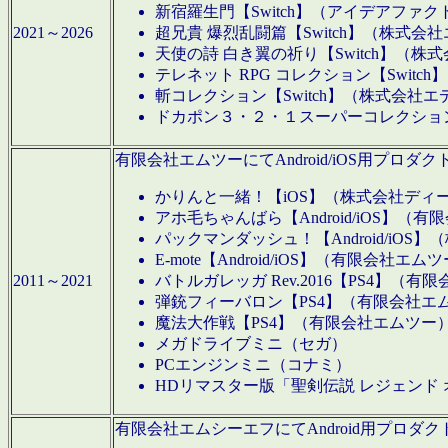
新宿羅生門【Switch】（アイデアファ
2021～2026
超兄貴 爆烈乱闘篇【Switch】（株式会
天使の詩 白き翼の祈り【Switch】（株
テレネット RPG コレクション【Switc
斬コレクション【Switch】（株式会社エ
ドカポン３・２・１スーパーコレクション！
有限会社エムツーにてAndroid/iOS用プ
かりんと一緒！【iOS】（株式会社ディ
アホ毛ちゃんばら【Android/iOS】（
パックマンダッシュ！【Android/iO
E-mote【Android/iOS】（有限会社エム
2011～2021
バトルガレッガ Rev.2016【PS4】（
弾銃フィーバロン【PS4】（有限会社エ
魔法大作戦【PS4】（有限会社エムツー
メガドライブミニ（セガ）
PCエンジンミニ（コナミ）
HDリマスター版「聖剣伝説 レジェンド
有限会社エムシーエフにてAndroid用プロ