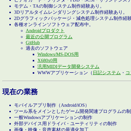
モデム・TAの制御システム制作経験あり。
3Dリアルタイムレンダリングシステム制作経験あり。
2Dグラフィックパッケージ・減色処理システム制作経
各種オンラインソフトウェア配布中。
Androidプロダクト
最近の公開プログラム
GitHub
過去のソフトウェア
Windows/MS-DOS用
X680x0用
汎用MIDIデータ開発システム
WWWアプリケーション（
日記システム
・
コ
現在の業務
モバイルアプリ制作（Android/iOS）
ツール系をメインとしたゲーム開発関連プログラムの制
一般Windowsアプリケーションの制作
外部デバイス用ドライバ・ユーティリティの制作
画像・映像・音声素材の最適化加工