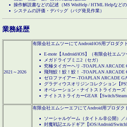
操作解説書などの記述（MS WinHelp / HTML Help
システムの評価・デバッグ（バグ発見作業）
業務経歴
有限会社エムツーにてAndroid/iOS用プ
E-mote【Android/iOS】（有限会社エム
メガドライブミニ2（セガ）
究極タイガーヘリ -TOAPLAN ARCADE 
2021～2026
飛翔鮫！鮫！鮫！ -TOAPLAN ARCADE 
ゼロファイアー -TOAPLAN ARCADE G
グラディウスオリジンコレクション【PS5/Switch
オペレーション・ナイトストライカーズ【Swi
ナイトストライカーGEAR【Switch/St
有限会社エムシーエフにてAndroid用プロ
ソーシャルゲーム（タイトル非公開）／And
封魔戦記エルドギア【iOS/Android/SwitchPS5