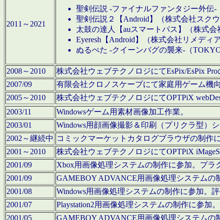
聖剣伝説 -ファイナルファンタジー外伝-
聖剣伝説２【Android】（株式会社ス
2011～2021
太鼓の達人【auスマートパス】（株式
Eyeresh【Android】（株式会社リメディ
ぬるぺた -クイーンバグの襲来-（TOKY
2008～2010
株式会社ウェブテクノロジにてEsPix/EsPi
2007/09
有限会社クロノスケープにて家庭用ゲーム機
2005～2010
株式会社ウェブテクノロジにてOPTPiX webD
2003/11
Windowsゲーム用素材画像加工作業。
2003/01
Windows用顔画像撮影＆印刷（プリクラ型
2002～継続中
コミックマーケットカタログブラウザの制作
2001～2010
株式会社ウェブテクノロジにてOPTPiX iMag
2001/09
Xbox用画像処理システムの制作に参加。プ
2001/09
GAMEBOY ADVANCE用画像処理シス
2001/08
Windows用画像処理システムの制作に参加
2001/07
Playstation2用画像処理システムの制作
2001/05
GAMEBOY ADVANCE用画像処理シス