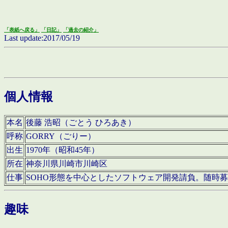
「表紙へ戻る」
「日記」
「過去の紹介」
Last update:2017/05/19
個人情報
本名
後藤 浩昭（ごとう ひろあき）
呼称
GORRY（ごりー）
出生
1970年（昭和45年）
所在
神奈川県川崎市川崎区
仕事
SOHO形態を中心としたソフトウェア開発請負。随時
趣味