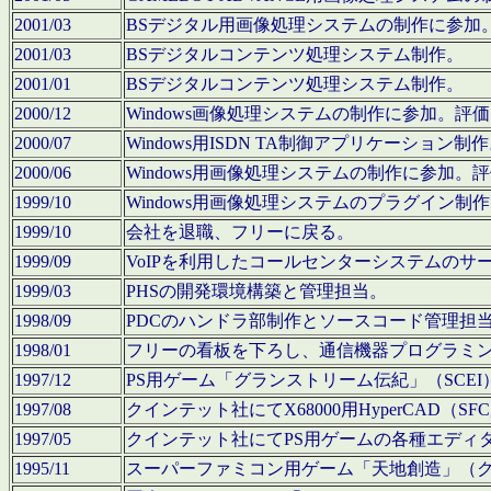
2001/03
BSデジタル用画像処理システムの制作に参加
2001/03
BSデジタルコンテンツ処理システム制作。
2001/01
BSデジタルコンテンツ処理システム制作。
2000/12
Windows画像処理システムの制作に参加。
2000/07
Windows用ISDN TA制御アプリケーション制
2000/06
Windows用画像処理システムの制作に参加
1999/10
Windows用画像処理システムのプラグイン制
1999/10
会社を退職、フリーに戻る。
1999/09
VoIPを利用したコールセンターシステムのサ
1999/03
PHSの開発環境構築と管理担当。
1998/09
PDCのハンドラ部制作とソースコード管理担
1998/01
フリーの看板を下ろし、通信機器プログラミ
1997/12
PS用ゲーム「グランストリーム伝紀」（SCE
1997/08
クインテット社にてX68000用HyperCAD
1997/05
クインテット社にてPS用ゲームの各種エディ
1995/11
スーパーファミコン用ゲーム「天地創造」（