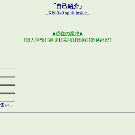
「自己紹介」
...X680x0 spirit inside...
■現在の業務■
[個人情報]
[趣味]
[言語]
[技術]
[業務経歴]
募集中。