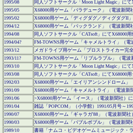
1995/08
同人ソフトサークル「Moon Light Magi
1995/05
X68000用ゲーム「バラデューク」（電波新
1995/02
X68000用ゲーム「ディグダグ／ディグダグI
1994/12
X68000用ゲーム「パックランド」（電波新
1994/08
同人ソフトサークル「CATsoft」にてX68
1994/04?
FM-TOWNS用ゲーム「キャメルトライ」（
1993/12
メガドライブ用ゲーム「プロストライカー完
1993/11?
FM-TOWNS用ゲーム「リブルラブル」（電
1993/10
同人ソフトサークル「Moon Light Magi
1993/08
同人ソフトサークル「CATsoft」にてX68
1992/03
X68000用ゲーム「エイリアンシンドローム
1991/09
X68000用ゲーム「キャメルトライ」（電波
1991/06
>X68000用ゲーム「イース」（電波新聞社
1991/04
雑誌「POPCOM」（小学館）1991/05月
1990/07
X68000用ゲーム「ギャラガ'88」（電波新
1990/03
X68000用ゲーム「バブルボブル」（電波新
1989/10
書籍「ナムコ・ビデオゲームミュージック・ライブ