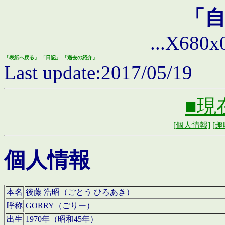
「
...X680x0 
「表紙へ戻る」
「日記」
「過去の紹介」
Last update:2017/05/19
■現
[個人情報]
[趣
個人情報
本名
後藤 浩昭（ごとう ひろあき）
呼称
GORRY（ごりー）
出生
1970年（昭和45年）