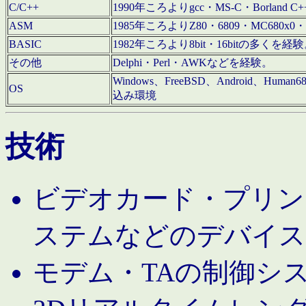
C/C++
1990年ころよりgcc・MS-C・Borland C+
ASM
1985年ころよりZ80・6809・MC680x0・
BASIC
1982年ころより8bit・16bitの多くを
その他
Delphi・Perl・AWKなどを経験。
Windows、FreeBSD、Android、Human
OS
込み環境
技術
ビデオカード・プリンタ
ステムなどのデバイス
モデム・TAの制御シ