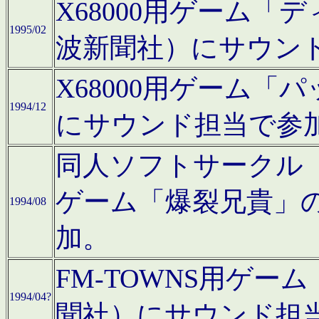
X68000用ゲーム「
1995/02
波新聞社）にサウン
X68000用ゲーム
1994/12
にサウンド担当で参
同人ソフトサークル「CA
ゲーム「爆裂兄貴」
1994/08
加。
FM-TOWNS用ゲ
1994/04?
聞社）にサウンド担