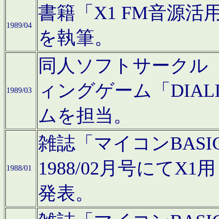
書籍「X1 FM音源
1989/04
を執筆。
同人ソフトサークル「C
ィングゲーム「DIA
1989/03
ムを担当。
雑誌「マイコンBAS
1988/02月号にてX
1988/01
発表。