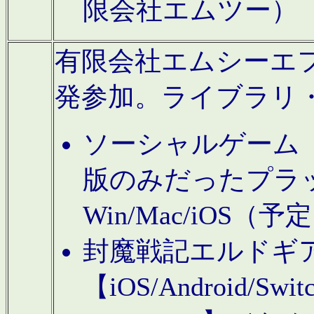
限会社エムツー）
有限会社エムシーエフに
発参加。ライブラリ
ソーシャルゲーム（タ
版のみだったプラ
Win/Mac/iOS（
封魔戦記エルドギ
【iOS/Android/Switc