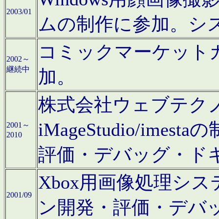
2003/01
ムの制作に参加。シ
コミックマーケット
2002～
継続中
加。
株式会社ウェブテクノロ
iMageStudio/i
2001～
2010
評価・デバッグ・ド
Xbox用画像処理シ
2001/09
ン開発・評価・デバ