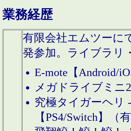
業務経歴
有限会社エムツーにてAn
発参加。ライブラリ
E-mote【Andro
メガドライブミニ
究極タイガーヘリ -TO
【PS4/Switch