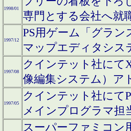
フリーの看板を下ろ
1998/01
専門とする会社へ就
PS用ゲーム「グラン
1997/12
マップエディタシス
クインテット社にてX68
1997/08
像編集システム）ア
クインテット社にて
1997/05
メインプログラマ担
スーパーファミコン