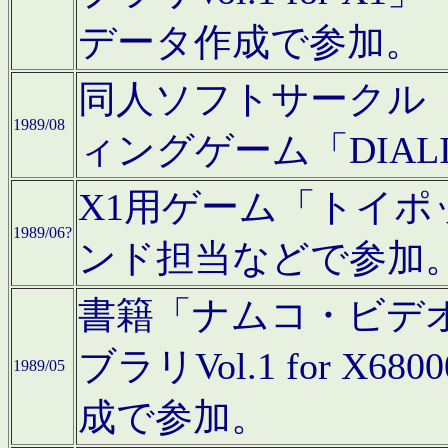
データ作成で参加。
同人ソフトサークル「C
1989/08
ィングゲーム「DIA
X1用ゲーム「トイ
1989/06?
ンド担当などで参加
書籍「ナムコ・ビデ
ブラリVol.1 for 
1989/05
成で参加。