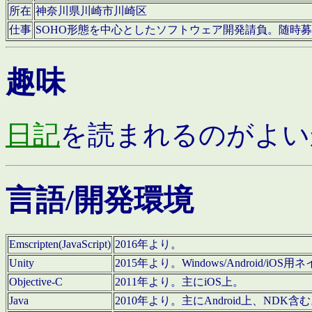
所在
神奈川県川崎市川崎区
仕事
SOHO形態を中心としたソフトウェア開発請負。随時
趣味
日記
を読まれるのがよい
言語/開発環境
Emscripten(JavaScript)
2016年より。
Unity
2015年より。Windows/Android
Objective-C
2011年より。主にiOS上。
Java
2010年より。主にAndroid上、NDK含