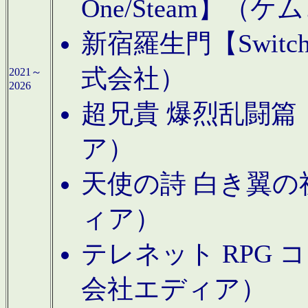
One/Steam】（ケ
新宿羅生門【Swi
式会社）
2021～
2026
超兄貴 爆烈乱闘篇【
ア）
天使の詩 白き翼の祈
ィア）
テレネット RPG 
会社エディア）