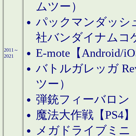
ムツー）
パックマンダッシュ！
社バンダイナムコ
E-mote【Andro
2011～
2021
バトルガレッガ Rev
ツー）
弾銃フィーバロン【
魔法大作戦【PS4
メガドライブミニ