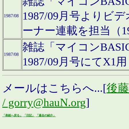
雑誌「マイコンBAS
1987/09月号より
1987/08
ーナー連載を担当（19
雑誌「マイコンBAS
1987/08
1987/09月号にて
メールはこちらへ...[
後藤浩
/ gorry@hauN.org
]
「表紙へ戻る」
「日記」
「過去の紹介」