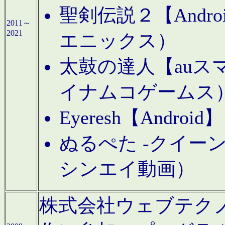
聖剣伝説２【Andr
2011～
2021
エニックス）
太鼓の達人【auス
イナムコゲームス
Eyeresh【And
ぬるぺた -クイーン
シンエイ動画）
株式会社ウェブテクノロジに