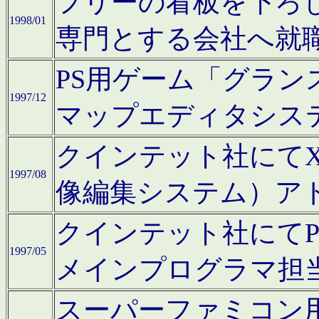
フリーの看板を下ろ
1998/01
専門とする会社へ就
PS用ゲーム「グラン
1997/12
マップエディタシス
クインテット社にてX68
1997/08
像編集システム）ア
クインテット社にて
1997/05
メインプログラマ担
スーパーファミコン