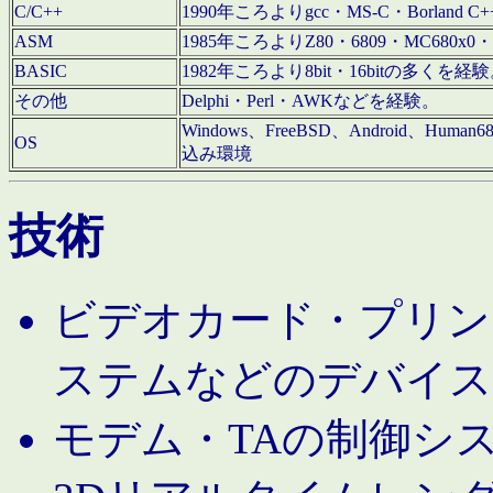
C/C++
1990年ころよりgcc・MS-C・Borland C+
ASM
1985年ころよりZ80・6809・MC680x0・
BASIC
1982年ころより8bit・16bitの多くを
その他
Delphi・Perl・AWKなどを経験。
Windows、FreeBSD、Android、Human
OS
込み環境
技術
ビデオカード・プリンタ
ステムなどのデバイス
モデム・TAの制御シ