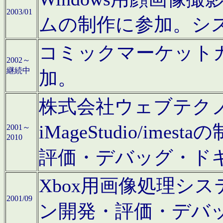
2003/01
ムの制作に参加。シ
コミックマーケット
2002～
継続中
加。
株式会社ウェブテクノロ
iMageStudio/i
2001～
2010
評価・デバッグ・ド
Xbox用画像処理シ
2001/09
ン開発・評価・デバ