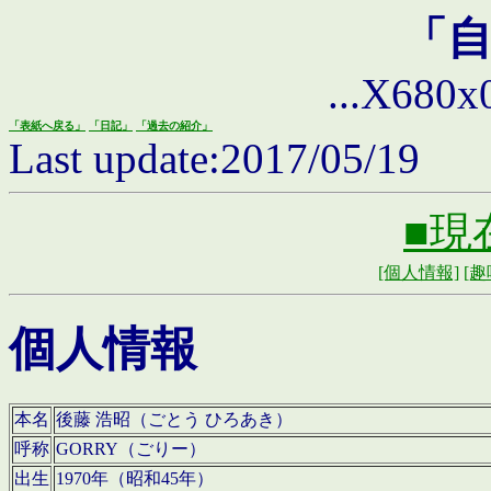
「
...X680x0 
「表紙へ戻る」
「日記」
「過去の紹介」
Last update:2017/05/19
■現
[個人情報]
[趣
個人情報
本名
後藤 浩昭（ごとう ひろあき）
呼称
GORRY（ごりー）
出生
1970年（昭和45年）