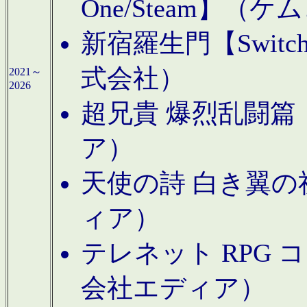
One/Steam】（ケ
新宿羅生門【Swi
式会社）
2021～
2026
超兄貴 爆烈乱闘篇【
ア）
天使の詩 白き翼の祈
ィア）
テレネット RPG 
会社エディア）