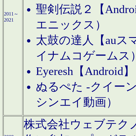
聖剣伝説２【Andr
2011～
2021
エニックス）
太鼓の達人【auス
イナムコゲームス
Eyeresh【And
ぬるぺた -クイーン
シンエイ動画）
株式会社ウェブテクノロジに