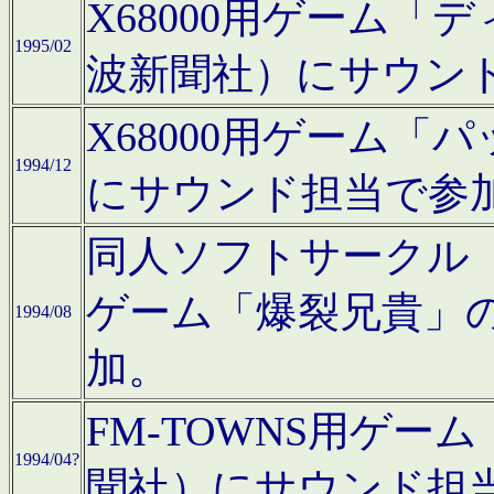
X68000用ゲーム「
1995/02
波新聞社）にサウン
X68000用ゲーム
1994/12
にサウンド担当で参
同人ソフトサークル「CA
ゲーム「爆裂兄貴」
1994/08
加。
FM-TOWNS用ゲ
1994/04?
聞社）にサウンド担