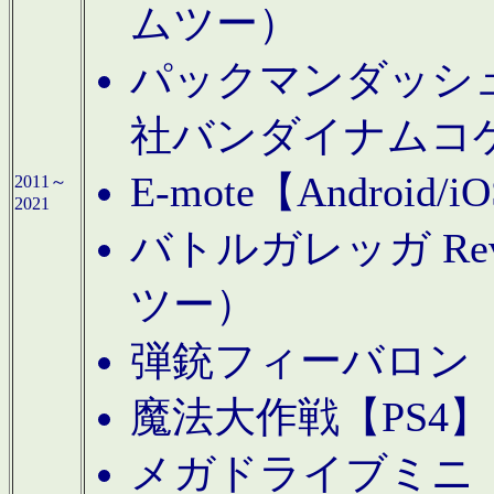
ムツー）
パックマンダッシュ！
社バンダイナムコ
E-mote【Andro
2011～
2021
バトルガレッガ Rev
ツー）
弾銃フィーバロン【
魔法大作戦【PS4
メガドライブミニ