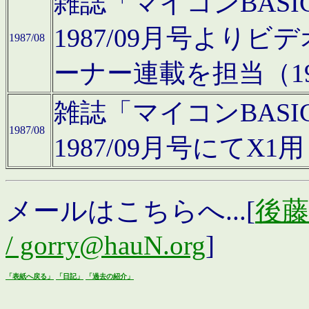
雑誌「マイコンBAS
1987/09月号より
1987/08
ーナー連載を担当（19
雑誌「マイコンBAS
1987/08
1987/09月号にて
メールはこちらへ...[
後藤浩
/ gorry@hauN.org
]
「表紙へ戻る」
「日記」
「過去の紹介」