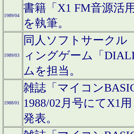
書籍「X1 FM音源
1989/04
を執筆。
同人ソフトサークル「C
ィングゲーム「DIA
1989/03
ムを担当。
雑誌「マイコンBAS
1988/02月号にてX
1988/01
発表。