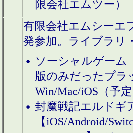
限会社エムツー）
有限会社エムシーエフに
発参加。ライブラリ
ソーシャルゲーム（タ
版のみだったプラ
Win/Mac/iOS（
封魔戦記エルドギ
【iOS/Android/Switc