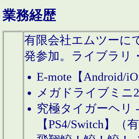
業務経歴
有限会社エムツーにてAn
発参加。ライブラリ
E-mote【Andro
メガドライブミニ
究極タイガーヘリ -TO
【PS4/Switch