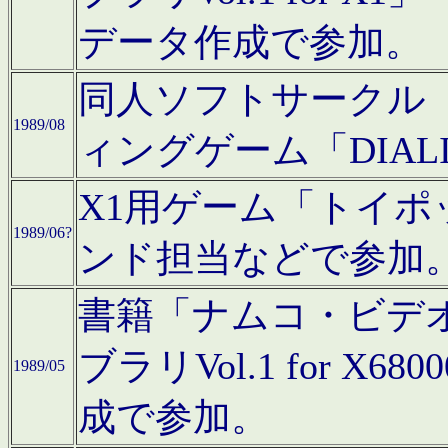
データ作成で参加。
同人ソフトサークル「C
1989/08
ィングゲーム「DIA
X1用ゲーム「トイ
1989/06?
ンド担当などで参加
書籍「ナムコ・ビデ
ブラリVol.1 for 
1989/05
成で参加。