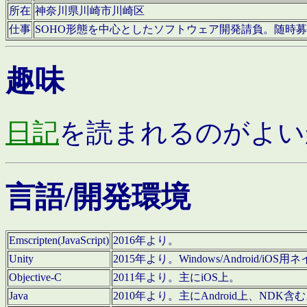
所在
神奈川県川崎市川崎区
仕事
SOHO形態を中心としたソフトウェア開発請負。随時
趣味
日記
を読まれるのがよい
言語/開発環境
Emscripten(JavaScript)
2016年より。
Unity
2015年より。Windows/Android
Objective-C
2011年より。主にiOS上。
Java
2010年より。主にAndroid上、NDK含