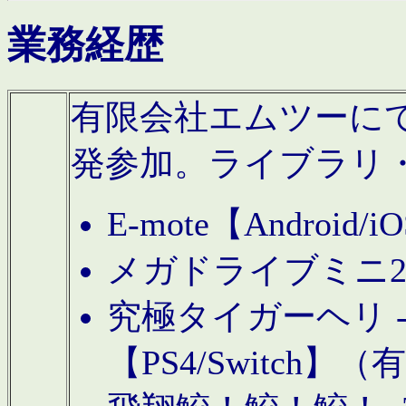
業務経歴
有限会社エムツーにてAn
発参加。ライブラリ
E-mote【Andro
メガドライブミニ
究極タイガーヘリ -TO
【PS4/Switch