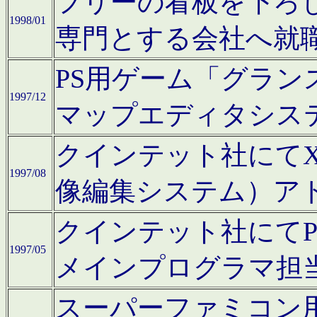
フリーの看板を下ろ
1998/01
専門とする会社へ就
PS用ゲーム「グラン
1997/12
マップエディタシス
クインテット社にてX68
1997/08
像編集システム）ア
クインテット社にて
1997/05
メインプログラマ担
スーパーファミコン