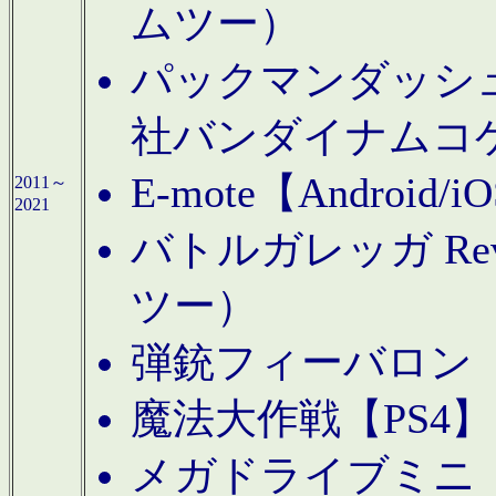
ムツー）
パックマンダッシュ！
社バンダイナムコ
E-mote【Andro
2011～
2021
バトルガレッガ Rev
ツー）
弾銃フィーバロン【
魔法大作戦【PS4
メガドライブミニ