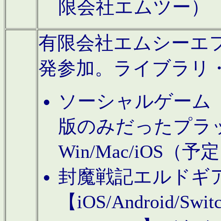
限会社エムツー）
有限会社エムシーエフに
発参加。ライブラリ
ソーシャルゲーム（タ
版のみだったプラ
Win/Mac/iOS（
封魔戦記エルドギ
【iOS/Android/Switc