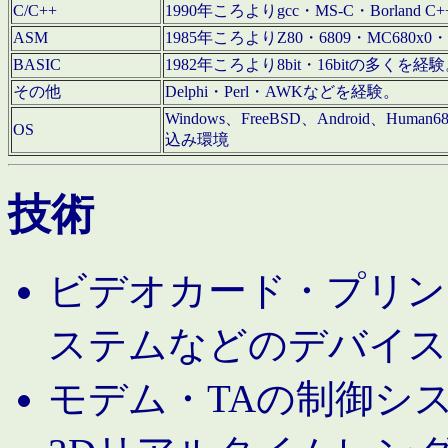
C/C++
1990年ころよりgcc・MS-C・Borland C+
ASM
1985年ころよりZ80・6809・MC680x0・
BASIC
1982年ころより8bit・16bitの多くを
その他
Delphi・Perl・AWKなどを経験。
Windows、FreeBSD、Android、Human
OS
込み環境
技術
ビデオカード・プリンタ
ステムなどのデバイス
モデム・TAの制御シ