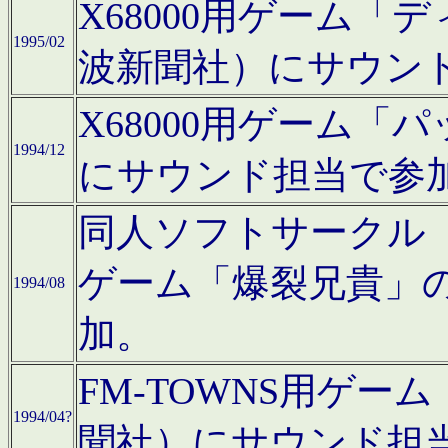
X68000用ゲーム「
1995/02
波新聞社）にサウン
X68000用ゲーム
1994/12
にサウンド担当で参
同人ソフトサークル「CA
ゲーム「爆裂兄貴」
1994/08
加。
FM-TOWNS用ゲ
1994/04?
聞社）にサウンド担