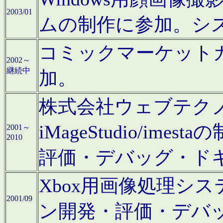
2003/01
ムの制作に参加。シ
コミックマーケット
2002～
継続中
加。
株式会社ウェブテクノロ
iMageStudio/i
2001～
2010
評価・デバッグ・ド
Xbox用画像処理シ
2001/09
ン開発・評価・デバ