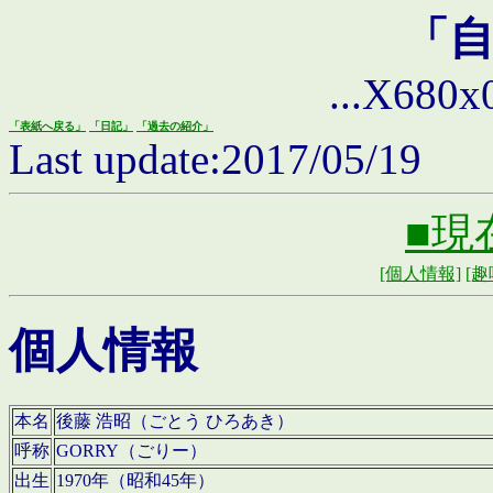
「
...X680x0 
「表紙へ戻る」
「日記」
「過去の紹介」
Last update:2017/05/19
■現
[個人情報]
[趣
個人情報
本名
後藤 浩昭（ごとう ひろあき）
呼称
GORRY（ごりー）
出生
1970年（昭和45年）