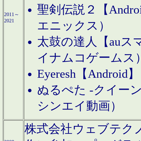
聖剣伝説２【Andr
2011～
2021
エニックス）
太鼓の達人【auス
イナムコゲームス
Eyeresh【And
ぬるぺた -クイーン
シンエイ動画）
株式会社ウェブテクノロジに