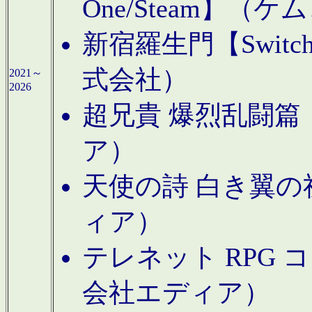
One/Steam】（ケ
新宿羅生門【Swi
式会社）
2021～
2026
超兄貴 爆烈乱闘篇【
ア）
天使の詩 白き翼の祈
ィア）
テレネット RPG 
会社エディア）