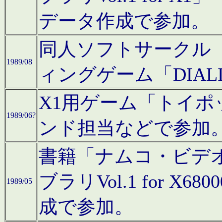
データ作成で参加。
同人ソフトサークル「C
1989/08
ィングゲーム「DIA
X1用ゲーム「トイ
1989/06?
ンド担当などで参加
書籍「ナムコ・ビデ
ブラリVol.1 for 
1989/05
成で参加。