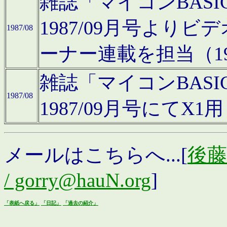
雑誌「マイコンBAS
1987/09月号より
1987/08
ーナー連載を担当（19
雑誌「マイコンBAS
1987/08
1987/09月号にて
メールはこちらへ...[
後藤浩
/ gorry@hauN.org
]
「表紙へ戻る」
「日記」
「過去の紹介」