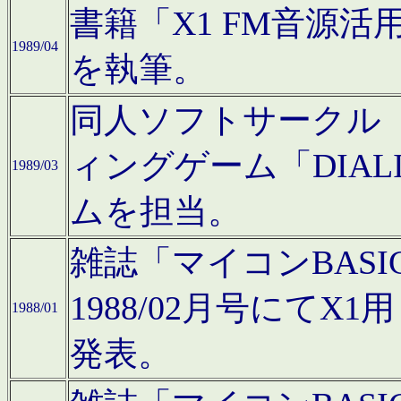
書籍「X1 FM音源
1989/04
を執筆。
同人ソフトサークル「C
ィングゲーム「DIA
1989/03
ムを担当。
雑誌「マイコンBAS
1988/02月号にてX
1988/01
発表。