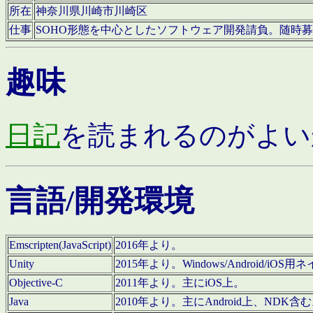
所在
神奈川県川崎市川崎区
仕事
SOHO形態を中心としたソフトウェア開発請負。随時
趣味
日記
を読まれるのがよい
言語/開発環境
Emscripten(JavaScript)
2016年より。
Unity
2015年より。Windows/Android
Objective-C
2011年より。主にiOS上。
Java
2010年より。主にAndroid上、NDK含