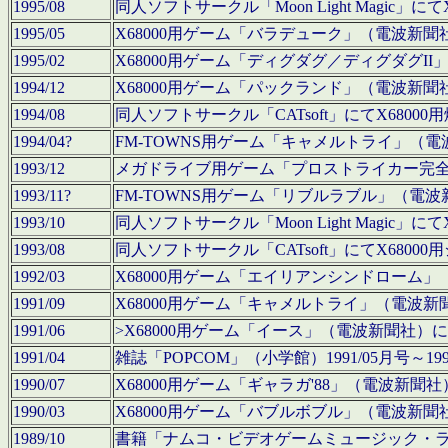
1995/08
同人ソフトサークル「Moon Light Magi
1995/05
X68000用ゲーム「バラデューク」（電波新
1995/02
X68000用ゲーム「ディグダグ／ディグダグI
1994/12
X68000用ゲーム「パックランド」（電波新
1994/08
同人ソフトサークル「CATsoft」にてX68
1994/04?
FM-TOWNS用ゲーム「キャメルトライ」（
1993/12
メガドライブ用ゲーム「プロストライカー完
1993/11?
FM-TOWNS用ゲーム「リブルラブル」（電
1993/10
同人ソフトサークル「Moon Light Magi
1993/08
同人ソフトサークル「CATsoft」にてX68
1992/03
X68000用ゲーム「エイリアンシンドローム
1991/09
X68000用ゲーム「キャメルトライ」（電波
1991/06
>X68000用ゲーム「イース」（電波新聞社
1991/04
雑誌「POPCOM」（小学館）1991/05月
1990/07
X68000用ゲーム「ギャラガ'88」（電波新
1990/03
X68000用ゲーム「バブルボブル」（電波新
1989/10
書籍「ナムコ・ビデオゲームミュージック・ライブ