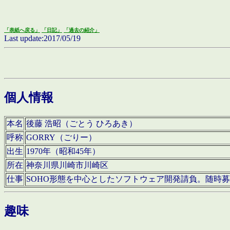
「表紙へ戻る」
「日記」
「過去の紹介」
Last update:2017/05/19
個人情報
本名
後藤 浩昭（ごとう ひろあき）
呼称
GORRY（ごりー）
出生
1970年（昭和45年）
所在
神奈川県川崎市川崎区
仕事
SOHO形態を中心としたソフトウェア開発請負。随時
趣味