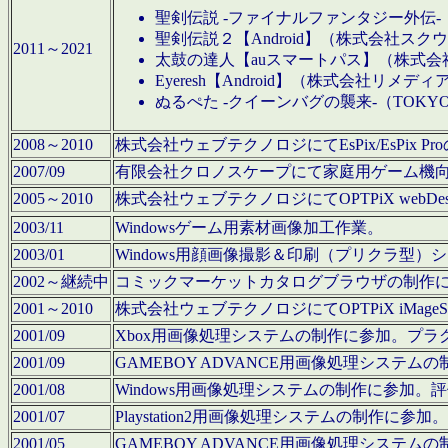
聖剣伝説 -ファイナルファンタジー外伝-
聖剣伝説２【Android】（株式会社ス
2011～2021
太鼓の達人【auスマートパス】（株式
Eyeresh【Android】（株式会社リメディ
ぬるぺた -クイーンバグの襲来-（TOKY
2008～2010
株式会社ウェブテクノロジにてEsPix/EsPi
2007/09
有限会社クロノスケープにて家庭用ゲーム機
2005～2010
株式会社ウェブテクノロジにてOPTPiX webD
2003/11
Windowsゲーム用素材画像加工作業。
2003/01
Windows用顔画像撮影＆印刷（プリクラ型
2002～継続中
コミックマーケットカタログブラウザの制作
2001～2010
株式会社ウェブテクノロジにてOPTPiX iMag
2001/09
Xbox用画像処理システムの制作に参加。プ
2001/09
GAMEBOY ADVANCE用画像処理シス
2001/08
Windows用画像処理システムの制作に参加
2001/07
Playstation2用画像処理システムの制作
2001/05
GAMEBOY ADVANCE用画像処理シス