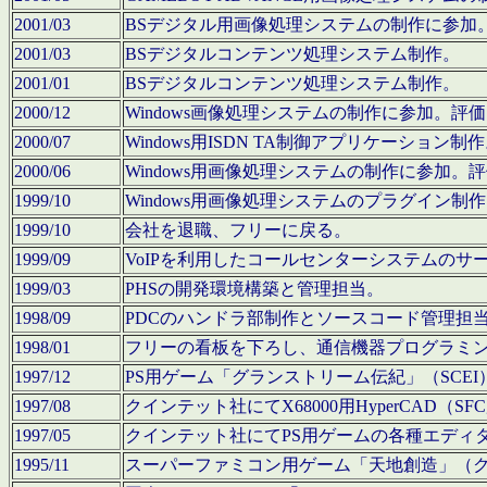
2001/03
BSデジタル用画像処理システムの制作に参加
2001/03
BSデジタルコンテンツ処理システム制作。
2001/01
BSデジタルコンテンツ処理システム制作。
2000/12
Windows画像処理システムの制作に参加。
2000/07
Windows用ISDN TA制御アプリケーション制
2000/06
Windows用画像処理システムの制作に参加
1999/10
Windows用画像処理システムのプラグイン制
1999/10
会社を退職、フリーに戻る。
1999/09
VoIPを利用したコールセンターシステムのサ
1999/03
PHSの開発環境構築と管理担当。
1998/09
PDCのハンドラ部制作とソースコード管理担
1998/01
フリーの看板を下ろし、通信機器プログラミ
1997/12
PS用ゲーム「グランストリーム伝紀」（SCE
1997/08
クインテット社にてX68000用HyperCAD
1997/05
クインテット社にてPS用ゲームの各種エディ
1995/11
スーパーファミコン用ゲーム「天地創造」（