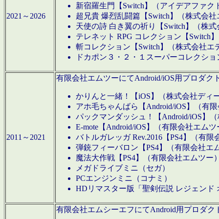
新宿羅生門【Switch】（アイデアファ
2021～2026
超兄貴 爆烈乱闘篇【Switch】（株式会
天使の詩 白き翼の祈り【Switch】（株
テレネット RPG コレクション【Switc
斬コレクション【Switch】（株式会社エ
ドカポン３・２・１スーパーコレクション！
有限会社エムツーにてAndroid/iOS用プ
かりんと一緒！【iOS】（株式会社ディ
アホ毛ちゃんばら【Android/iOS】（
パックマンダッシュ！【Android/iO
E-mote【Android/iOS】（有限会社エム
2011～2021
バトルガレッガ Rev.2016【PS4】（
弾銃フィーバロン【PS4】（有限会社エ
魔法大作戦【PS4】（有限会社エムツー
メガドライブミニ（セガ）
PCエンジンミニ（コナミ）
HDリマスター版「聖剣伝説 レジェンド
有限会社エムシーエフにてAndroid用プロ