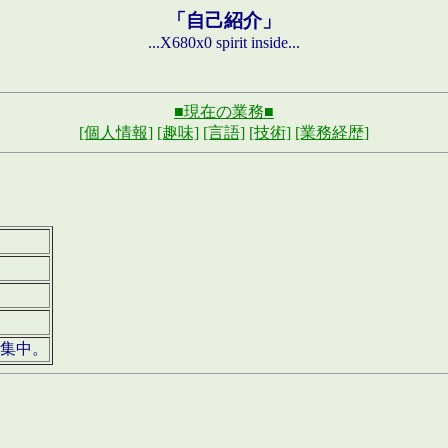
「自己紹介」
...X680x0 spirit inside...
■現在の業務■
[個人情報]
[趣味]
[言語]
[技術]
[業務経歴]
募集中。