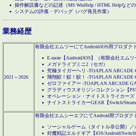
操作解説書などの記述（MS WinHelp / HTML Help
システムの評価・デバッグ（バグ発見作業）
業務経歴
有限会社エムツーにてAndroid/iOS用プ
E-mote【Android/iOS】（有限会社エム
メガドライブミニ2（セガ）
究極タイガーヘリ -TOAPLAN ARCADE 
2021～2026
飛翔鮫！鮫！鮫！ -TOAPLAN ARCADE 
ゼロファイアー -TOAPLAN ARCADE G
グラディウスオリジンコレクション【PS5/Switch
オペレーション・ナイトストライカーズ【Swi
ナイトストライカーGEAR【Switch/St
有限会社エムシーエフにてAndroid用プロ
ソーシャルゲーム（タイトル非公開）／And
封魔戦記エルドギア【iOS/Android/SwitchPS5