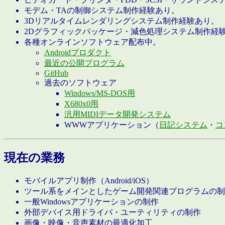
モデム・TAの制御システム制作経験あり。
3Dリアルタイムレンダリングシステム制作経験あり。
2Dグラフィックパッケージ・減色処理システム制作経
各種オンラインソフトウェア配布中。
Androidプロダクト
最近の公開プログラム
GitHub
過去のソフトウェア
Windows/MS-DOS用
X680x0用
汎用MIDIデータ開発システム
WWWアプリケーション（
日記システム
・
コ
現在の業務
モバイルアプリ制作（Android/iOS）
ツール系をメインとしたゲーム開発関連プログラムの制
一般Windowsアプリケーションの制作
外部デバイス用ドライバ・ユーティリティの制作
画像・映像・音声素材の最適化加工