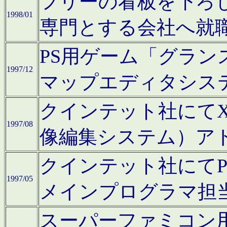
フリーの看板を下ろ
1998/01
専門とする会社へ就
PS用ゲーム「グラン
1997/12
マップエディタシス
クインテット社にてX68
1997/08
像編集システム）ア
クインテット社にて
1997/05
メインプログラマ担
スーパーファミコン