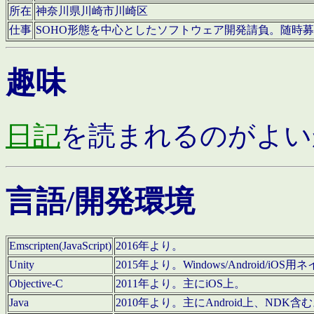
所在
神奈川県川崎市川崎区
仕事
SOHO形態を中心としたソフトウェア開発請負。随時
趣味
日記
を読まれるのがよい
言語/開発環境
Emscripten(JavaScript)
2016年より。
Unity
2015年より。Windows/Android
Objective-C
2011年より。主にiOS上。
Java
2010年より。主にAndroid上、NDK含