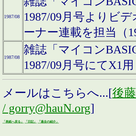
雑誌「マイコンBAS
1987/09月号より
1987/08
ーナー連載を担当（19
雑誌「マイコンBAS
1987/08
1987/09月号にて
メールはこちらへ...[
後藤浩
/ gorry@hauN.org
]
「表紙へ戻る」
「日記」
「過去の紹介」