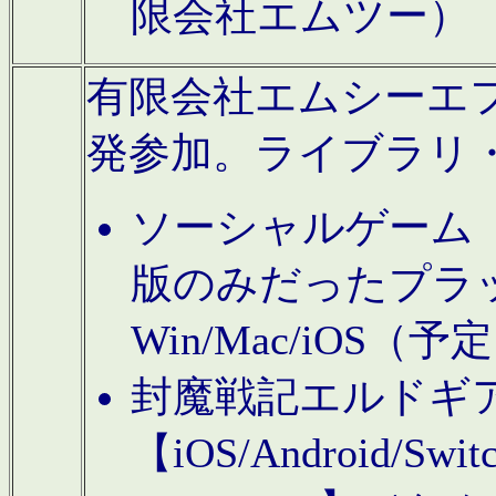
限会社エムツー）
有限会社エムシーエフに
発参加。ライブラリ
ソーシャルゲーム（タ
版のみだったプラ
Win/Mac/iOS（
封魔戦記エルドギ
【iOS/Android/Switc