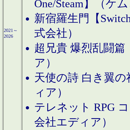
One/Steam】（ケ
新宿羅生門【Swi
式会社）
2021～
2026
超兄貴 爆烈乱闘篇【
ア）
天使の詩 白き翼の祈
ィア）
テレネット RPG 
会社エディア）