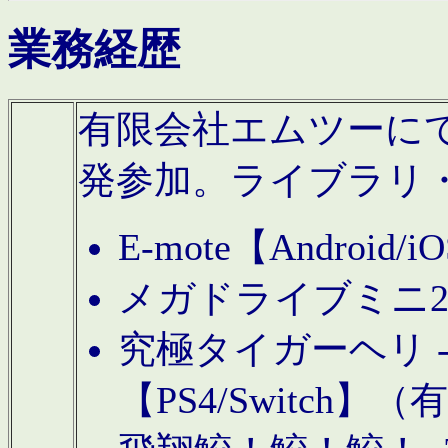
業務経歴
有限会社エムツーにてAn
発参加。ライブラリ
E-mote【Andro
メガドライブミニ
究極タイガーヘリ -TO
【PS4/Switch