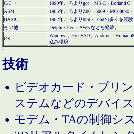
C/C++
1990年ころよりgcc・MS-C・Borland C+
ASM
1985年ころよりZ80・6809・MC680x0・
BASIC
1982年ころより8bit・16bitの多くを
その他
Delphi・Perl・AWKなどを経験。
Windows、FreeBSD、Android、Human
OS
込み環境
技術
ビデオカード・プリンタ
ステムなどのデバイス
モデム・TAの制御シ