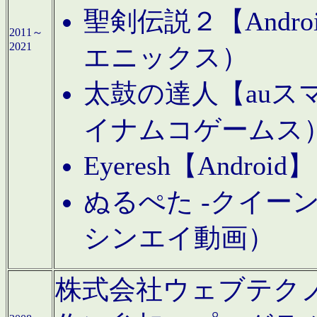
聖剣伝説２【Andr
2011～
2021
エニックス）
太鼓の達人【auス
イナムコゲームス
Eyeresh【And
ぬるぺた -クイーン
シンエイ動画）
株式会社ウェブテクノロジに