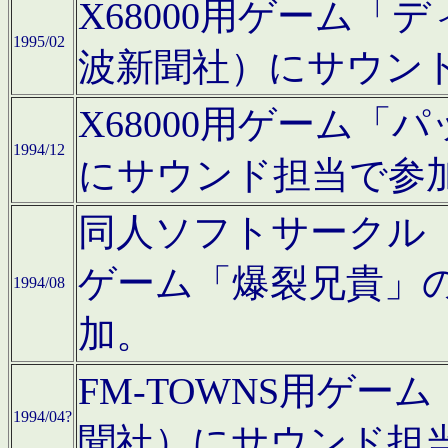
X68000用ゲーム「
1995/02
波新聞社）にサウン
X68000用ゲーム
1994/12
にサウンド担当で参
同人ソフトサークル「CA
ゲーム「爆裂兄貴」
1994/08
加。
FM-TOWNS用ゲ
1994/04?
聞社）にサウンド担