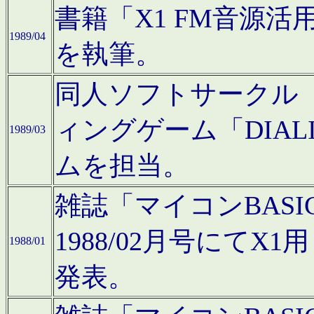
書籍「X1 FM音源
1989/04
を執筆。
同人ソフトサークル「C
ィングゲーム「DIA
1989/03
ムを担当。
雑誌「マイコンBAS
1988/02月号にてX
1988/01
発表。