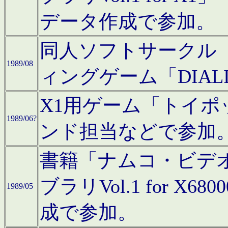
データ作成で参加。
同人ソフトサークル「C
1989/08
ィングゲーム「DIA
X1用ゲーム「トイ
1989/06?
ンド担当などで参加
書籍「ナムコ・ビデ
ブラリVol.1 for 
1989/05
成で参加。