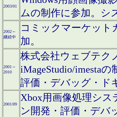
2003/01
ムの制作に参加。シ
コミックマーケット
2002～
継続中
加。
株式会社ウェブテクノロ
iMageStudio/i
2001～
2010
評価・デバッグ・ド
Xbox用画像処理シ
2001/09
ン開発・評価・デバ