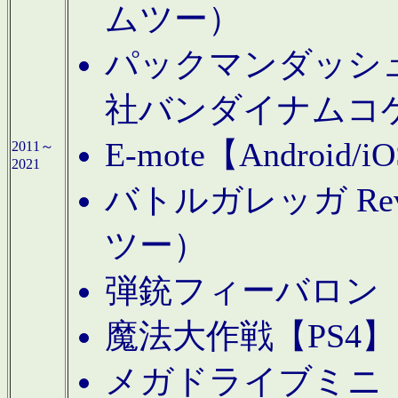
ムツー）
パックマンダッシュ！
社バンダイナムコ
E-mote【Andro
2011～
2021
バトルガレッガ Rev
ツー）
弾銃フィーバロン【
魔法大作戦【PS4
メガドライブミニ