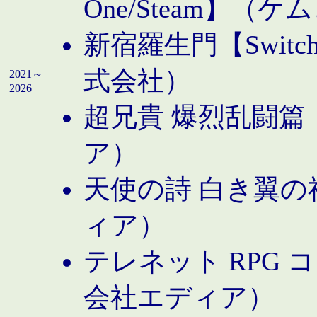
One/Steam】（ケ
新宿羅生門【Swi
式会社）
2021～
2026
超兄貴 爆烈乱闘篇【
ア）
天使の詩 白き翼の祈
ィア）
テレネット RPG 
会社エディア）