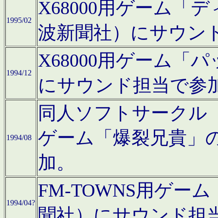
X68000用ゲーム「
1995/02
波新聞社）にサウン
X68000用ゲーム
1994/12
にサウンド担当で参
同人ソフトサークル「CA
ゲーム「爆裂兄貴」
1994/08
加。
FM-TOWNS用ゲ
1994/04?
聞社）にサウンド担