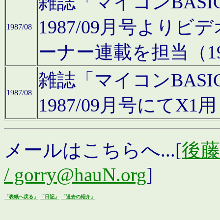
雑誌「マイコンBAS
1987/09月号より
1987/08
ーナー連載を担当（19
雑誌「マイコンBAS
1987/08
1987/09月号にて
メールはこちらへ...[
後藤浩
/ gorry@hauN.org
]
「表紙へ戻る」
「日記」
「過去の紹介」