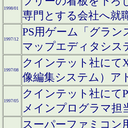
フリーの看板を下ろ
1998/01
専門とする会社へ就
PS用ゲーム「グラン
1997/12
マップエディタシス
クインテット社にてX68
1997/08
像編集システム）ア
クインテット社にて
1997/05
メインプログラマ担
スーパーファミコン