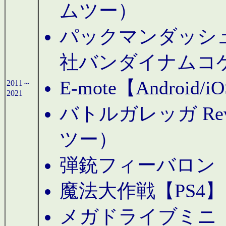
ムツー）
パックマンダッシュ！
社バンダイナムコ
E-mote【Andro
2011～
2021
バトルガレッガ Rev
ツー）
弾銃フィーバロン【
魔法大作戦【PS4
メガドライブミニ