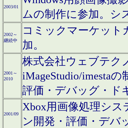
2003/01
ムの制作に参加。シ
コミックマーケット
2002～
継続中
加。
株式会社ウェブテクノロ
iMageStudio/i
2001～
2010
評価・デバッグ・ド
Xbox用画像処理シ
2001/09
ン開発・評価・デバ