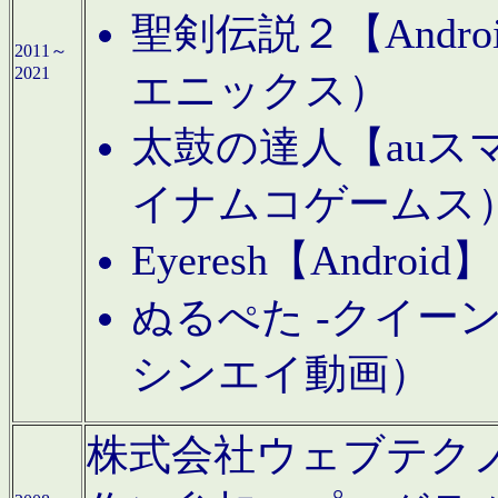
聖剣伝説２【Andr
2011～
2021
エニックス）
太鼓の達人【auス
イナムコゲームス
Eyeresh【And
ぬるぺた -クイーン
シンエイ動画）
株式会社ウェブテクノロジに