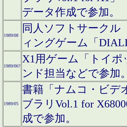
データ作成で参加。
同人ソフトサークル「C
1989/08
ィングゲーム「DIA
X1用ゲーム「トイ
1989/06?
ンド担当などで参加
書籍「ナムコ・ビデ
ブラリVol.1 for 
1989/05
成で参加。