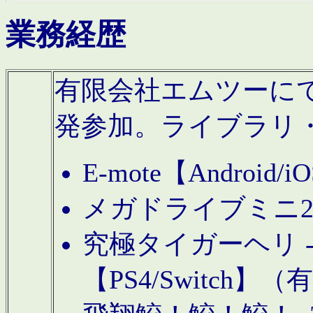
業務経歴
有限会社エムツーにてAn
発参加。ライブラリ
E-mote【Andro
メガドライブミニ
究極タイガーヘリ -TO
【PS4/Switch