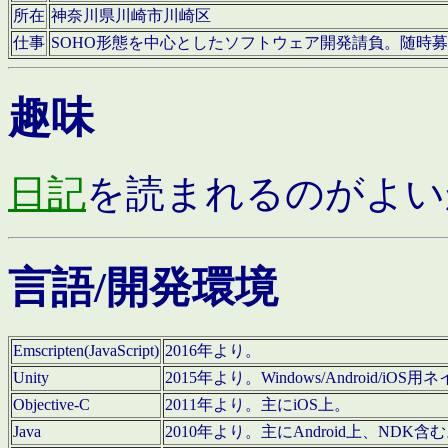
所在
神奈川県川崎市川崎区
仕事
SOHO形態を中心としたソフトウェア開発請負。随時
趣味
日記
を読まれるのがよい
言語/開発環境
Emscripten(JavaScript)
2016年より。
Unity
2015年より。Windows/Android
Objective-C
2011年より。主にiOS上。
Java
2010年より。主にAndroid上、NDK含