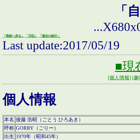
「
...X680x0 
「表紙へ戻る」
「日記」
「過去の紹介」
Last update:2017/05/19
■現
[個人情報]
[趣
個人情報
本名
後藤 浩昭（ごとう ひろあき）
呼称
GORRY（ごりー）
出生
1970年（昭和45年）