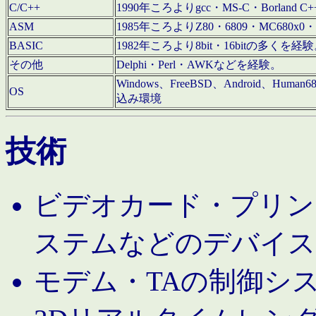
C/C++
1990年ころよりgcc・MS-C・Borland C+
ASM
1985年ころよりZ80・6809・MC680x0・
BASIC
1982年ころより8bit・16bitの多くを
その他
Delphi・Perl・AWKなどを経験。
Windows、FreeBSD、Android、Human
OS
込み環境
技術
ビデオカード・プリンタ
ステムなどのデバイス
モデム・TAの制御シ