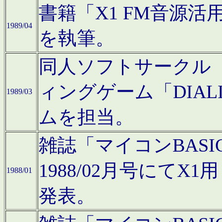
書籍「X1 FM音源
1989/04
を執筆。
同人ソフトサークル「C
ィングゲーム「DIA
1989/03
ムを担当。
雑誌「マイコンBAS
1988/02月号にてX
1988/01
発表。