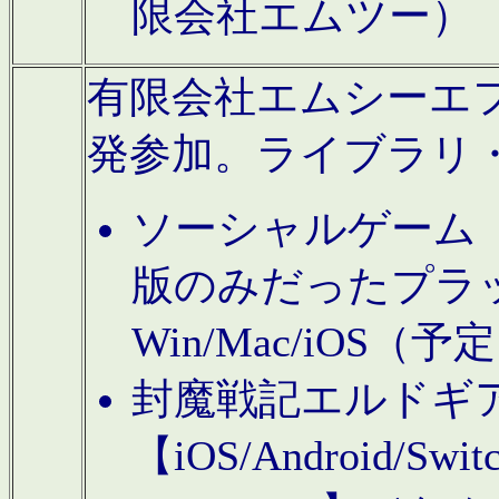
限会社エムツー）
有限会社エムシーエフに
発参加。ライブラリ
ソーシャルゲーム（タ
版のみだったプラ
Win/Mac/iOS（
封魔戦記エルドギ
【iOS/Android/Switc