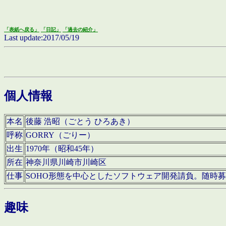
「表紙へ戻る」
「日記」
「過去の紹介」
Last update:2017/05/19
個人情報
本名
後藤 浩昭（ごとう ひろあき）
呼称
GORRY（ごりー）
出生
1970年（昭和45年）
所在
神奈川県川崎市川崎区
仕事
SOHO形態を中心としたソフトウェア開発請負。随時
趣味