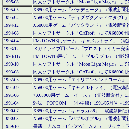
1995/08
同人ソフトサークル「Moon Light Magi
1995/05
X68000用ゲーム「バラデューク」（電波新
1995/02
X68000用ゲーム「ディグダグ／ディグダグI
1994/12
X68000用ゲーム「パックランド」（電波新
1994/08
同人ソフトサークル「CATsoft」にてX68
1994/04?
FM-TOWNS用ゲーム「キャメルトライ」（
1993/12
メガドライブ用ゲーム「プロストライカー完
1993/11?
FM-TOWNS用ゲーム「リブルラブル」（電
1993/10
同人ソフトサークル「Moon Light Magi
1993/08
同人ソフトサークル「CATsoft」にてX68
1992/03
X68000用ゲーム「エイリアンシンドローム
1991/09
X68000用ゲーム「キャメルトライ」（電波
1991/06
>X68000用ゲーム「イース」（電波新聞社
1991/04
雑誌「POPCOM」（小学館）1991/05月
1990/07
X68000用ゲーム「ギャラガ'88」（電波新
1990/03
X68000用ゲーム「バブルボブル」（電波新
1989/10
書籍「ナムコ・ビデオゲームミュージック・ライブ