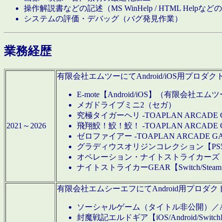
操作解説書などの記述（MS WinHelp / HTML Help
システムの評価・デバッグ（バグ発見作業）
業務経歴
有限会社エムツーにてAndroid/iOS用プ
E-mote【Android/iOS】（有限会社エム
メガドライブミニ2（セガ）
究極タイガーヘリ -TOAPLAN ARCADE 
2021～2026
飛翔鮫！鮫！鮫！ -TOAPLAN ARCADE 
ゼロファイアー -TOAPLAN ARCADE G
グラディウスオリジンコレクション【PS5/Switch
オペレーション・ナイトストライカーズ【Swi
ナイトストライカーGEAR【Switch/St
有限会社エムシーエフにてAndroid用プロ
ソーシャルゲーム（タイトル非公開）／And
封魔戦記エルドギア【iOS/Android/SwitchPS5