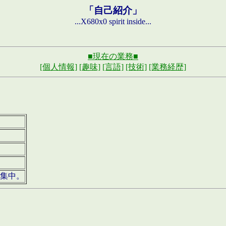
「自己紹介」
...X680x0 spirit inside...
■現在の業務■
[個人情報]
[趣味]
[言語]
[技術]
[業務経歴]
募集中。