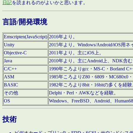
日記
を読まれるのがよいかと思います。
言語/開発環境
Emscripten(JavaScript)
2016年より。
Unity
2015年より。Windows/Android
Objective-C
2011年より。主にiOS上。
Java
2010年より。主にAndroid上、NDK含
C/C++
1990年ころよりgcc・MS-C・Borland C+
ASM
1985年ころよりZ80・6809・MC680x0・
BASIC
1982年ころより8bit・16bitの多くを
その他
Delphi・Perl・AWKなどを経験。
OS
Windows、FreeBSD、Android、Human
技術
ビデオカード・プリンタ・FDD・SCSI・サウンドシ