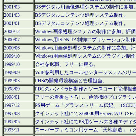
2001/03
BSデジタル用画像処理システムの制作に参加
2001/03
BSデジタルコンテンツ処理システム制作。
2001/01
BSデジタルコンテンツ処理システム制作。
2000/12
Windows画像処理システムの制作に参加。
2000/07
Windows用ISDN TA制御アプリケーション制
2000/06
Windows用画像処理システムの制作に参加
1999/10
Windows用画像処理システムのプラグイン制
1999/10
会社を退職、フリーに戻る。
1999/09
VoIPを利用したコールセンターシステムのサ
1999/03
PHSの開発環境構築と管理担当。
1998/09
PDCのハンドラ部制作とソースコード管理担
1998/01
フリーの看板を下ろし、通信機器プログラミ
1997/12
PS用ゲーム「グランストリーム伝紀」（SCE
1997/08
クインテット社にてX68000用HyperCAD
1997/05
クインテット社にてPS用ゲームの各種エディ
1995/11
スーパーファミコン用ゲーム「天地創造」（