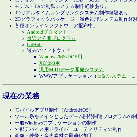
モデム・TAの制御システム制作経験あり。
3Dリアルタイムレンダリングシステム制作経験あり。
2Dグラフィックパッケージ・減色処理システム制作経
各種オンラインソフトウェア配布中。
Androidプロダクト
最近の公開プログラム
GitHub
過去のソフトウェア
Windows/MS-DOS用
X680x0用
汎用MIDIデータ開発システム
WWWアプリケーション（
日記システム
・
コ
現在の業務
モバイルアプリ制作（Android/iOS）
ツール系をメインとしたゲーム開発関連プログラムの制
一般Windowsアプリケーションの制作
外部デバイス用ドライバ・ユーティリティの制作
画像・映像・音声素材の最適化加工