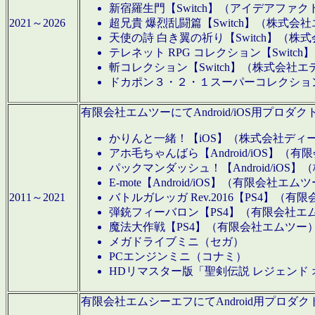
新宿羅生門【Switch】（アイデアファ
2021～2026
超兄貴 爆烈乱闘篇【Switch】（株式会
天使の詩 白き翼の祈り【Switch】（株
テレネット RPG コレクション【Switc
斬コレクション【Switch】（株式会社エ
ドカポン３・２・１スーパーコレクション！
有限会社エムツーにてAndroid/iOS用プ
かりんと一緒！【iOS】（株式会社ディ
アホ毛ちゃんばら【Android/iOS】（
パックマンダッシュ！【Android/iO
E-mote【Android/iOS】（有限会社エム
2011～2021
バトルガレッガ Rev.2016【PS4】（
弾銃フィーバロン【PS4】（有限会社エ
魔法大作戦【PS4】（有限会社エムツー
メガドライブミニ（セガ）
PCエンジンミニ（コナミ）
HDリマスター版「聖剣伝説 レジェンド
有限会社エムシーエフにてAndroid用プロ