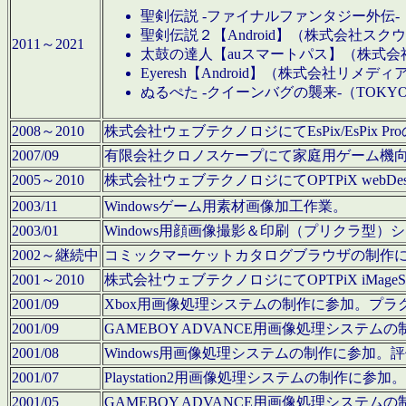
聖剣伝説 -ファイナルファンタジー外伝-
聖剣伝説２【Android】（株式会社ス
2011～2021
太鼓の達人【auスマートパス】（株式
Eyeresh【Android】（株式会社リメディ
ぬるぺた -クイーンバグの襲来-（TOKY
2008～2010
株式会社ウェブテクノロジにてEsPix/EsPi
2007/09
有限会社クロノスケープにて家庭用ゲーム機
2005～2010
株式会社ウェブテクノロジにてOPTPiX webD
2003/11
Windowsゲーム用素材画像加工作業。
2003/01
Windows用顔画像撮影＆印刷（プリクラ型
2002～継続中
コミックマーケットカタログブラウザの制作
2001～2010
株式会社ウェブテクノロジにてOPTPiX iMag
2001/09
Xbox用画像処理システムの制作に参加。プ
2001/09
GAMEBOY ADVANCE用画像処理シス
2001/08
Windows用画像処理システムの制作に参加
2001/07
Playstation2用画像処理システムの制作
2001/05
GAMEBOY ADVANCE用画像処理シス