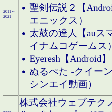
聖剣伝説２【Andr
2011～
2021
エニックス）
太鼓の達人【auス
イナムコゲームス
Eyeresh【And
ぬるぺた -クイーン
シンエイ動画）
株式会社ウェブテクノロジに