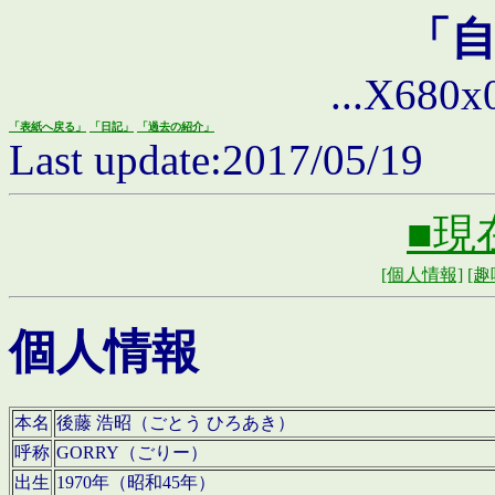
「
...X680x0 
「表紙へ戻る」
「日記」
「過去の紹介」
Last update:2017/05/19
■現
[個人情報]
[趣
個人情報
本名
後藤 浩昭（ごとう ひろあき）
呼称
GORRY（ごりー）
出生
1970年（昭和45年）