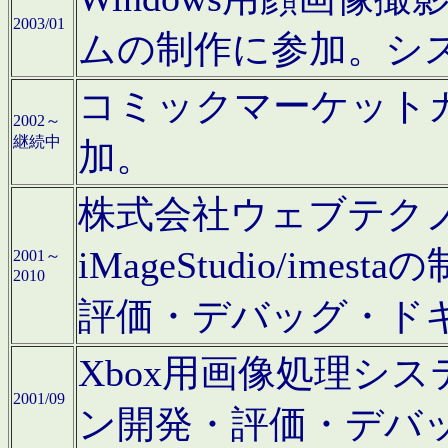
2003/01
ムの制作に参加。シ
コミックマーケット
2002～
継続中
加。
株式会社ウェブテクノロ
iMageStudio/i
2001～
2010
評価・デバッグ・ド
Xbox用画像処理シ
2001/09
ン開発・評価・デバ