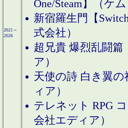
One/Steam】（ケ
新宿羅生門【Swi
式会社）
2021～
2026
超兄貴 爆烈乱闘篇【
ア）
天使の詩 白き翼の祈
ィア）
テレネット RPG 
会社エディア）