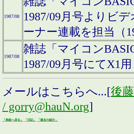
雑誌「マイコンBAS
1987/09月号より
1987/08
ーナー連載を担当（19
雑誌「マイコンBAS
1987/08
1987/09月号にて
メールはこちらへ...[
後藤浩
/ gorry@hauN.org
]
「表紙へ戻る」
「日記」
「過去の紹介」