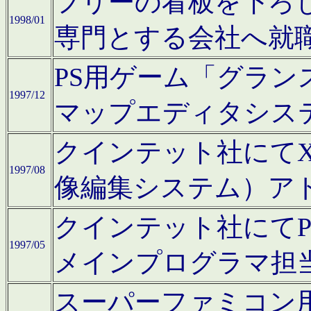
フリーの看板を下ろ
1998/01
専門とする会社へ就
PS用ゲーム「グラン
1997/12
マップエディタシス
クインテット社にてX68
1997/08
像編集システム）ア
クインテット社にて
1997/05
メインプログラマ担
スーパーファミコン