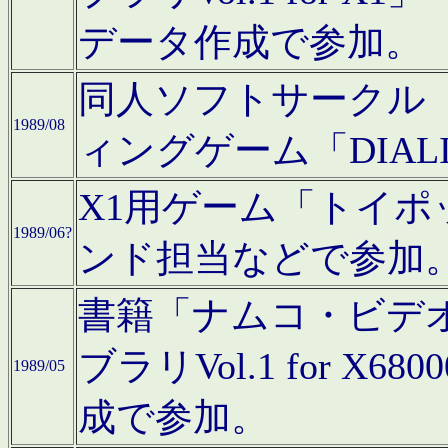
データ作成で参加。
同人ソフトサークル「C
1989/08
ィングゲーム「DIA
X1用ゲーム「トイ
1989/06?
ンド担当などで参加
書籍「ナムコ・ビデ
ブラリVol.1 for 
1989/05
成で参加。