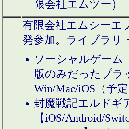
限会社エムツー）
有限会社エムシーエフに
発参加。ライブラリ
ソーシャルゲーム（タ
版のみだったプラ
Win/Mac/iOS（
封魔戦記エルドギ
【iOS/Android/Switc