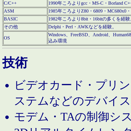
C/C++
1990年ころよりgcc・MS-C・Borland C+
ASM
1985年ころよりZ80・6809・MC680x0・
BASIC
1982年ころより8bit・16bitの多くを
その他
Delphi・Perl・AWKなどを経験。
Windows、FreeBSD、Android、Human
OS
込み環境
技術
ビデオカード・プリンタ
ステムなどのデバイス
モデム・TAの制御シ