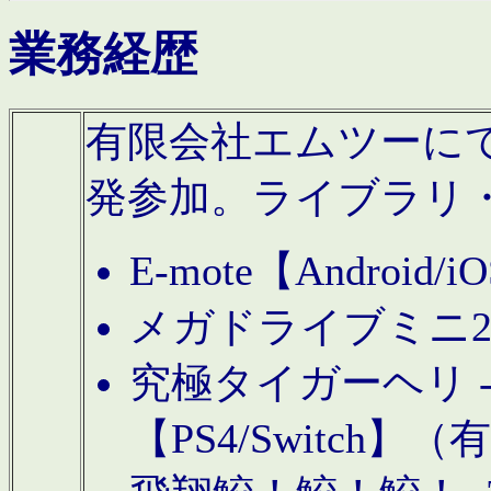
業務経歴
有限会社エムツーにてAn
発参加。ライブラリ
E-mote【Andro
メガドライブミニ
究極タイガーヘリ -TO
【PS4/Switch