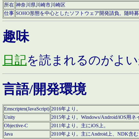
所在
神奈川県川崎市川崎区
仕事
SOHO形態を中心としたソフトウェア開発請負。随時
趣味
日記
を読まれるのがよい
言語/開発環境
Emscripten(JavaScript)
2016年より。
Unity
2015年より。Windows/Android
Objective-C
2011年より。主にiOS上。
Java
2010年より。主にAndroid上、NDK含