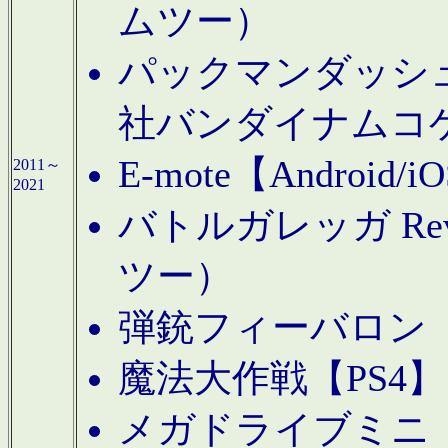
ムツー）
パックマンダッシュ！
社バンダイナムコ
E-mote【Andro
2011～
2021
バトルガレッガ Rev
ツー）
弾銃フィーバロン【
魔法大作戦【PS4
メガドライブミニ