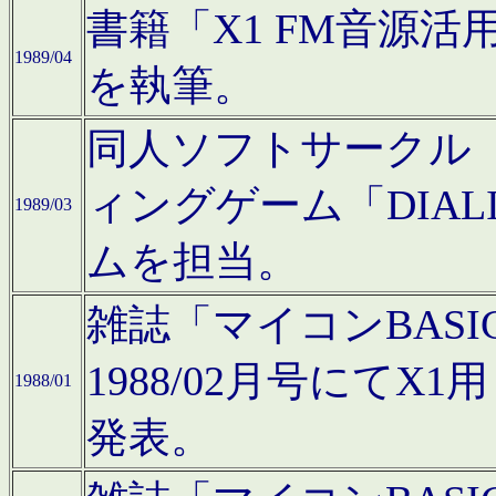
書籍「X1 FM音源
1989/04
を執筆。
同人ソフトサークル「C
ィングゲーム「DIA
1989/03
ムを担当。
雑誌「マイコンBAS
1988/02月号にてX
1988/01
発表。