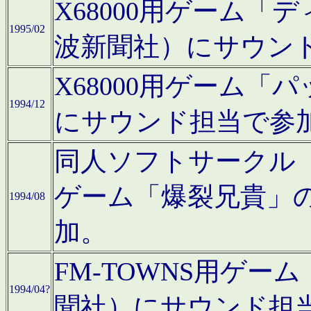
X68000用ゲーム「
1995/02
波新聞社）にサウン
X68000用ゲーム
1994/12
にサウンド担当で参
同人ソフトサークル「CA
ゲーム「爆裂兄貴」
1994/08
加。
FM-TOWNS用ゲ
1994/04?
聞社）にサウンド担