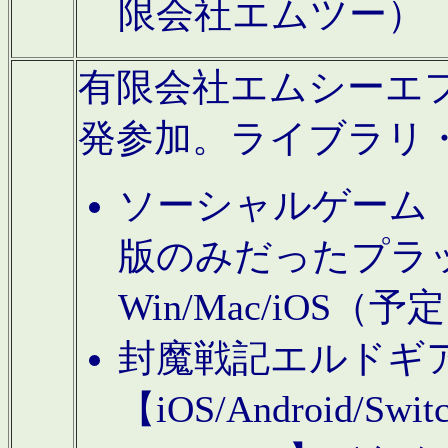
限会社エムツー）
有限会社エムシーエフに
発参加。ライブラリ
ソーシャルゲーム（タ
版のみだったプラ
Win/Mac/iOS（
封魔戦記エルドギ
【iOS/Android/Switc