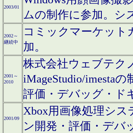
2003/01
ムの制作に参加。シ
コミックマーケット
2002～
継続中
加。
株式会社ウェブテクノロ
iMageStudio/i
2001～
2010
評価・デバッグ・ド
Xbox用画像処理シ
2001/09
ン開発・評価・デバ