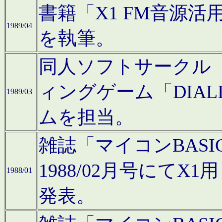
書籍「X1 FM音源
1989/04
を執筆。
同人ソフトサークル「C
ィングゲーム「DIA
1989/03
ムを担当。
雑誌「マイコンBAS
1988/02月号にてX
1988/01
発表。