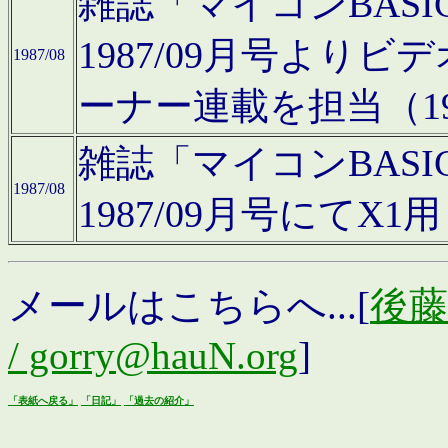
雑誌「マイコンBAS
1987/09月号より
1987/08
ーナー連載を担当（19
雑誌「マイコンBAS
1987/08
1987/09月号にて
メールはこちらへ...[
後藤浩
/ gorry@hauN.org
]
「表紙へ戻る」
「日記」
「過去の紹介」