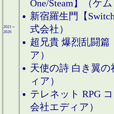
One/Steam】（ケ
新宿羅生門【Swi
式会社）
2021～
2026
超兄貴 爆烈乱闘篇【
ア）
天使の詩 白き翼の祈
ィア）
テレネット RPG 
会社エディア）