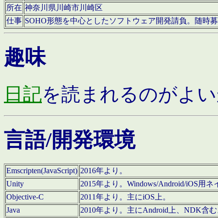
所在
神奈川県川崎市川崎区
仕事
SOHO形態を中心としたソフトウェア開発請負。随時
趣味
日記
を読まれるのがよい
言語/開発環境
Emscripten(JavaScript)
2016年より。
Unity
2015年より。Windows/Android
Objective-C
2011年より。主にiOS上。
Java
2010年より。主にAndroid上、NDK含