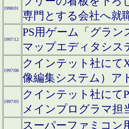
フリーの看板を下ろ
1998/01
専門とする会社へ就
PS用ゲーム「グラン
1997/12
マップエディタシス
クインテット社にてX68
1997/08
像編集システム）ア
クインテット社にて
1997/05
メインプログラマ担
スーパーファミコン