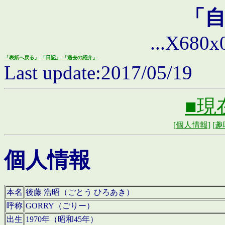
「
...X680x0 
「表紙へ戻る」
「日記」
「過去の紹介」
Last update:2017/05/19
■現
[個人情報]
[趣
個人情報
本名
後藤 浩昭（ごとう ひろあき）
呼称
GORRY（ごりー）
出生
1970年（昭和45年）