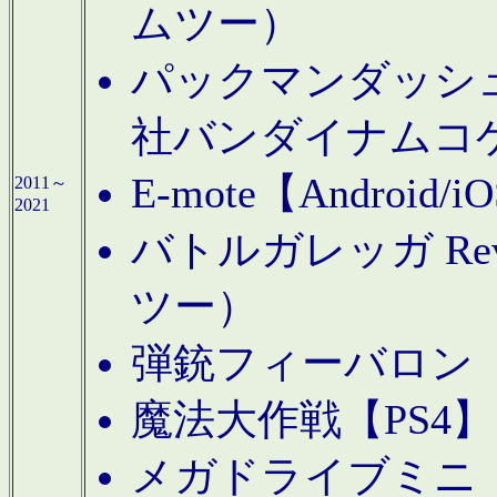
ムツー）
パックマンダッシュ！
社バンダイナムコ
E-mote【Andro
2011～
2021
バトルガレッガ Rev
ツー）
弾銃フィーバロン【
魔法大作戦【PS4
メガドライブミニ