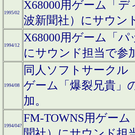
X68000用ゲーム「
1995/02
波新聞社）にサウン
X68000用ゲーム
1994/12
にサウンド担当で参
同人ソフトサークル「CA
ゲーム「爆裂兄貴」
1994/08
加。
FM-TOWNS用ゲ
1994/04?
聞社）にサウンド担