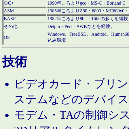
C/C++
1990年ころよりgcc・MS-C・Borland C+
ASM
1985年ころよりZ80・6809・MC680x0・
BASIC
1982年ころより8bit・16bitの多くを
その他
Delphi・Perl・AWKなどを経験。
Windows、FreeBSD、Android、Human
OS
込み環境
技術
ビデオカード・プリンタ
ステムなどのデバイス
モデム・TAの制御シ