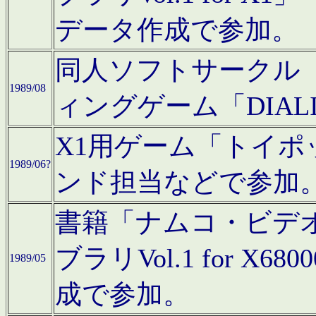
データ作成で参加。
同人ソフトサークル「C
1989/08
ィングゲーム「DIA
X1用ゲーム「トイ
1989/06?
ンド担当などで参加
書籍「ナムコ・ビデ
ブラリVol.1 for 
1989/05
成で参加。