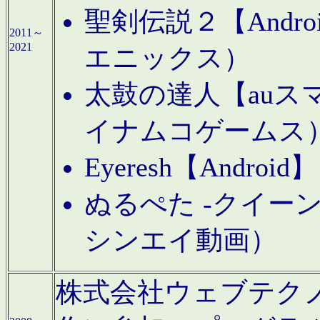
聖剣伝説２【Andr
2011～
2021
エニックス）
太鼓の達人【auス
イナムコゲームス
Eyeresh【And
ぬるぺた -クイーン
シンエイ動画）
株式会社ウェブテクノロジに