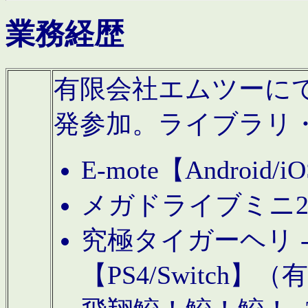
業務経歴
有限会社エムツーにてAn
発参加。ライブラリ
E-mote【Andro
メガドライブミニ
究極タイガーヘリ -TO
【PS4/Switch