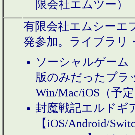
限会社エムツー）
有限会社エムシーエフに
発参加。ライブラリ
ソーシャルゲーム（タ
版のみだったプラ
Win/Mac/iOS（
封魔戦記エルドギ
【iOS/Android/Switc