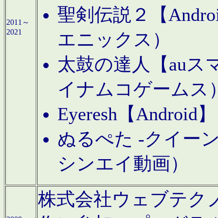
聖剣伝説２【Andr
2011～
2021
エニックス）
太鼓の達人【auス
イナムコゲームス
Eyeresh【And
ぬるぺた -クイーン
シンエイ動画）
株式会社ウェブテクノロジに