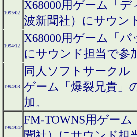
X68000用ゲーム「
1995/02
波新聞社）にサウン
X68000用ゲーム
1994/12
にサウンド担当で参
同人ソフトサークル「CA
ゲーム「爆裂兄貴」
1994/08
加。
FM-TOWNS用ゲ
1994/04?
聞社）にサウンド担