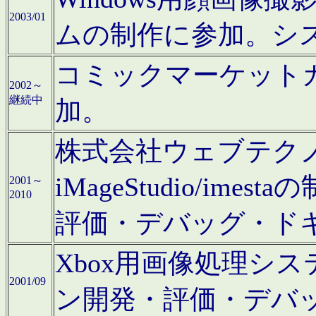
2003/01
ムの制作に参加。シ
コミックマーケット
2002～
継続中
加。
株式会社ウェブテクノロ
iMageStudio/i
2001～
2010
評価・デバッグ・ド
Xbox用画像処理シ
2001/09
ン開発・評価・デバ