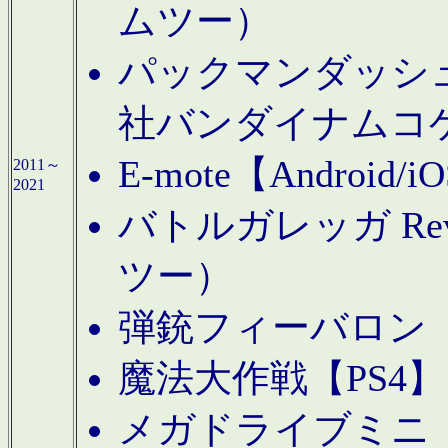
ムツー）
パックマンダッシュ！
社バンダイナムコ
E-mote【Andro
2011～
2021
バトルガレッガ Rev
ツー）
弾銃フィーバロン【
魔法大作戦【PS4
メガドライブミニ