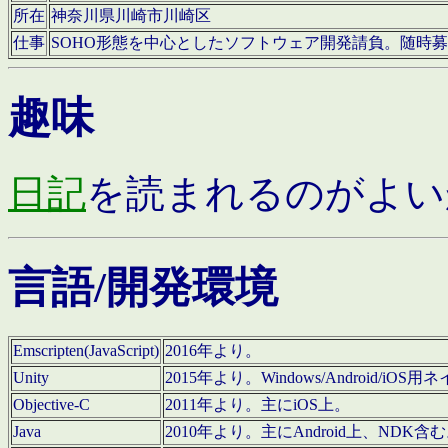
所在
神奈川県川崎市川崎区
仕事
SOHO形態を中心としたソフトウェア開発請負。随時
趣味
日記
を読まれるのがよい
言語/開発環境
Emscripten(JavaScript)
2016年より。
Unity
2015年より。Windows/Android
Objective-C
2011年より。主にiOS上。
Java
2010年より。主にAndroid上、NDK含