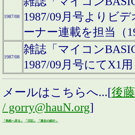
雑誌「マイコンBAS
1987/09月号より
1987/08
ーナー連載を担当（19
雑誌「マイコンBAS
1987/08
1987/09月号にて
メールはこちらへ...[
後藤浩
/ gorry@hauN.org
]
「表紙へ戻る」
「日記」
「過去の紹介」