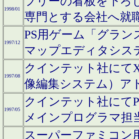
フリーの看板を下ろ
1998/01
専門とする会社へ就
PS用ゲーム「グラン
1997/12
マップエディタシス
クインテット社にてX68
1997/08
像編集システム）ア
クインテット社にて
1997/05
メインプログラマ担
スーパーファミコン