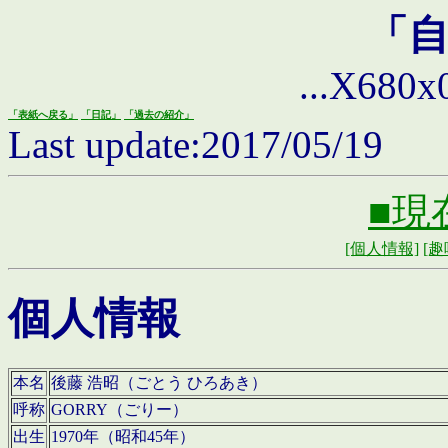
「
...X680x0 
「表紙へ戻る」
「日記」
「過去の紹介」
Last update:2017/05/19
■現
[個人情報]
[趣
個人情報
本名
後藤 浩昭（ごとう ひろあき）
呼称
GORRY（ごりー）
出生
1970年（昭和45年）