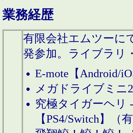
業務経歴
有限会社エムツーにてAn
発参加。ライブラリ
E-mote【Andro
メガドライブミニ
究極タイガーヘリ -TO
【PS4/Switch