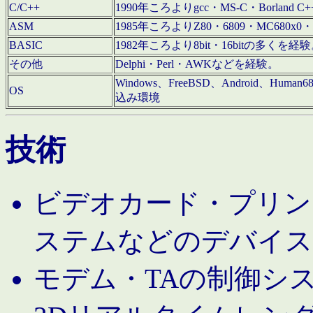
C/C++
1990年ころよりgcc・MS-C・Borland C+
ASM
1985年ころよりZ80・6809・MC680x0・
BASIC
1982年ころより8bit・16bitの多くを
その他
Delphi・Perl・AWKなどを経験。
Windows、FreeBSD、Android、Human
OS
込み環境
技術
ビデオカード・プリンタ
ステムなどのデバイス
モデム・TAの制御シ