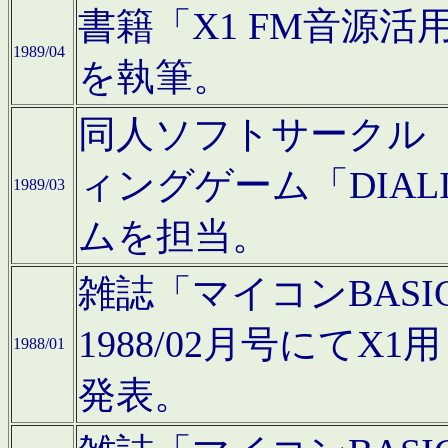
書籍「X1 FM音源
1989/04
を執筆。
同人ソフトサークル「C
ィングゲーム「DIA
1989/03
ムを担当。
雑誌「マイコンBAS
1988/02月号にてX
1988/01
発表。