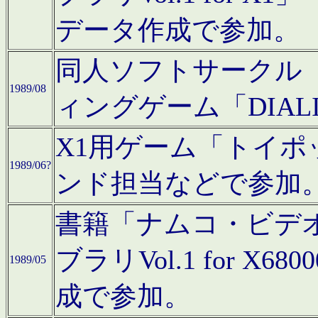
データ作成で参加。
同人ソフトサークル「C
1989/08
ィングゲーム「DIA
X1用ゲーム「トイ
1989/06?
ンド担当などで参加
書籍「ナムコ・ビデ
ブラリVol.1 for 
1989/05
成で参加。