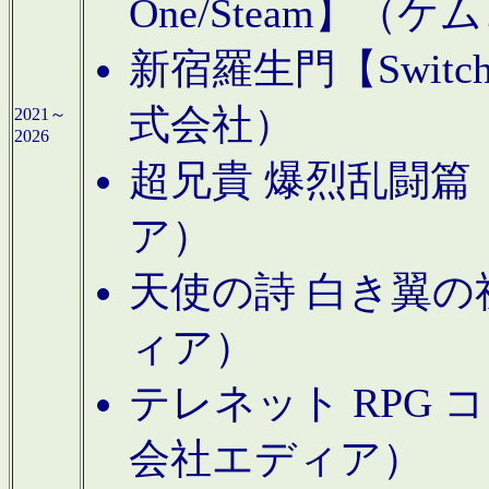
One/Steam】（ケ
新宿羅生門【Swi
式会社）
2021～
2026
超兄貴 爆烈乱闘篇【
ア）
天使の詩 白き翼の祈
ィア）
テレネット RPG 
会社エディア）