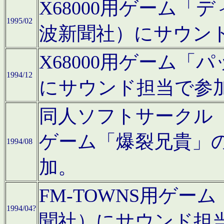
X68000用ゲーム「
1995/02
波新聞社）にサウン
X68000用ゲーム
1994/12
にサウンド担当で参
同人ソフトサークル「CA
ゲーム「爆裂兄貴」
1994/08
加。
FM-TOWNS用ゲ
1994/04?
聞社）にサウンド担