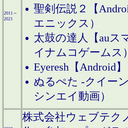
聖剣伝説２【Andr
2011～
2021
エニックス）
太鼓の達人【auス
イナムコゲームス
Eyeresh【And
ぬるぺた -クイーン
シンエイ動画）
株式会社ウェブテクノロジに