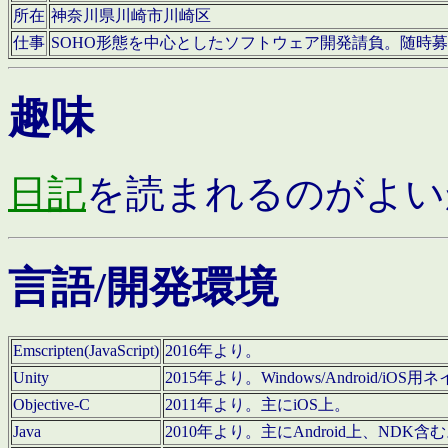
所在
神奈川県川崎市川崎区
仕事
SOHO形態を中心としたソフトウェア開発請負。随時
趣味
日記
を読まれるのがよい
言語/開発環境
Emscripten(JavaScript)
2016年より。
Unity
2015年より。Windows/Android
Objective-C
2011年より。主にiOS上。
Java
2010年より。主にAndroid上、NDK含