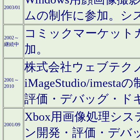
2003/01
ムの制作に参加。シ
コミックマーケット
2002～
継続中
加。
株式会社ウェブテクノロ
iMageStudio/i
2001～
2010
評価・デバッグ・ド
Xbox用画像処理シ
2001/09
ン開発・評価・デバ