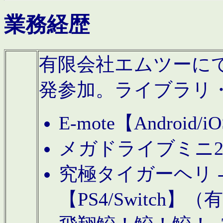
業務経歴
有限会社エムツーにてAn
発参加。ライブラリ
E-mote【Andro
メガドライブミニ
究極タイガーヘリ -TO
【PS4/Switch