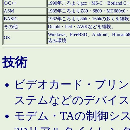
C/C++
1990年ころよりgcc・MS-C・Borland C+
ASM
1985年ころよりZ80・6809・MC680x0・
BASIC
1982年ころより8bit・16bitの多くを
その他
Delphi・Perl・AWKなどを経験。
Windows、FreeBSD、Android、Human
OS
込み環境
技術
ビデオカード・プリンタ
ステムなどのデバイス
モデム・TAの制御シ