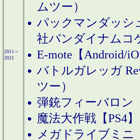
ムツー）
パックマンダッシュ！
社バンダイナムコ
E-mote【Andro
2011～
2021
バトルガレッガ Rev
ツー）
弾銃フィーバロン【
魔法大作戦【PS4
メガドライブミニ