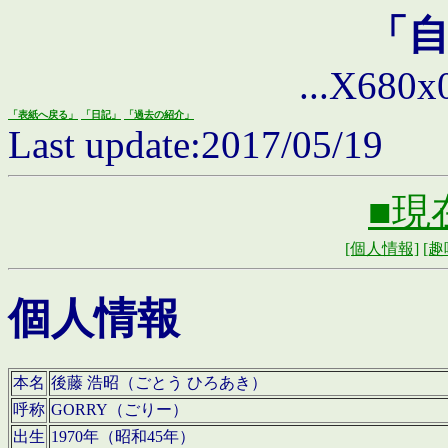
「
...X680x0 
「表紙へ戻る」
「日記」
「過去の紹介」
Last update:2017/05/19
■現
[個人情報]
[趣
個人情報
本名
後藤 浩昭（ごとう ひろあき）
呼称
GORRY（ごりー）
出生
1970年（昭和45年）