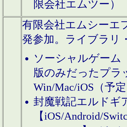
限会社エムツー）
有限会社エムシーエフに
発参加。ライブラリ
ソーシャルゲーム（タ
版のみだったプラ
Win/Mac/iOS（
封魔戦記エルドギ
【iOS/Android/Switc