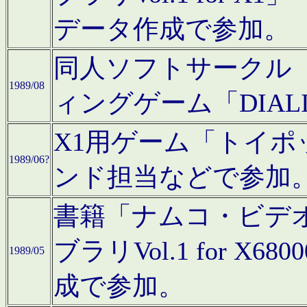
データ作成で参加。
同人ソフトサークル「C
1989/08
ィングゲーム「DIA
X1用ゲーム「トイ
1989/06?
ンド担当などで参加
書籍「ナムコ・ビデ
ブラリVol.1 for 
1989/05
成で参加。