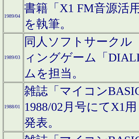
書籍「X1 FM音源
1989/04
を執筆。
同人ソフトサークル「C
ィングゲーム「DIA
1989/03
ムを担当。
雑誌「マイコンBAS
1988/02月号にてX
1988/01
発表。