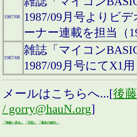
雑誌「マイコンBAS
1987/09月号より
1987/08
ーナー連載を担当（19
雑誌「マイコンBAS
1987/08
1987/09月号にて
メールはこちらへ...[
後藤浩
/ gorry@hauN.org
]
「表紙へ戻る」
「日記」
「過去の紹介」