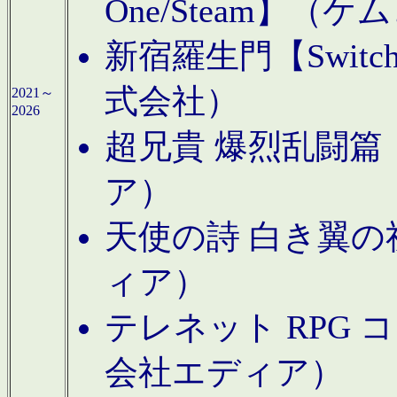
One/Steam】（ケ
新宿羅生門【Swi
式会社）
2021～
2026
超兄貴 爆烈乱闘篇【
ア）
天使の詩 白き翼の祈
ィア）
テレネット RPG 
会社エディア）