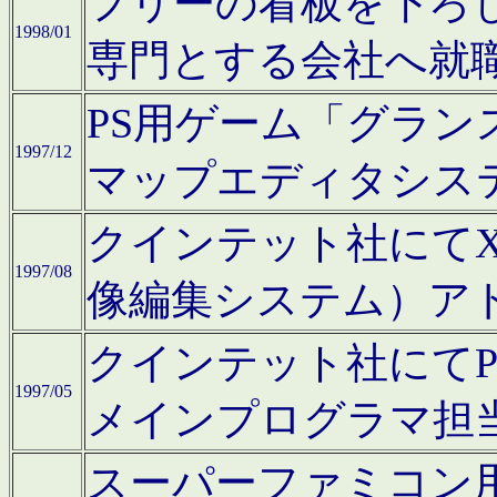
フリーの看板を下ろ
1998/01
専門とする会社へ就
PS用ゲーム「グラン
1997/12
マップエディタシス
クインテット社にてX68
1997/08
像編集システム）ア
クインテット社にて
1997/05
メインプログラマ担
スーパーファミコン