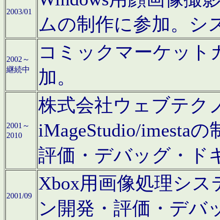
2003/01
ムの制作に参加。シ
コミックマーケット
2002～
継続中
加。
株式会社ウェブテクノロ
iMageStudio/i
2001～
2010
評価・デバッグ・ド
Xbox用画像処理シ
2001/09
ン開発・評価・デバ