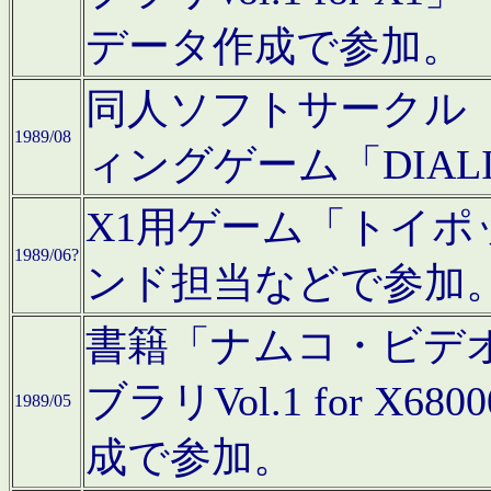
データ作成で参加。
同人ソフトサークル「C
1989/08
ィングゲーム「DIA
X1用ゲーム「トイ
1989/06?
ンド担当などで参加
書籍「ナムコ・ビデ
ブラリVol.1 for 
1989/05
成で参加。