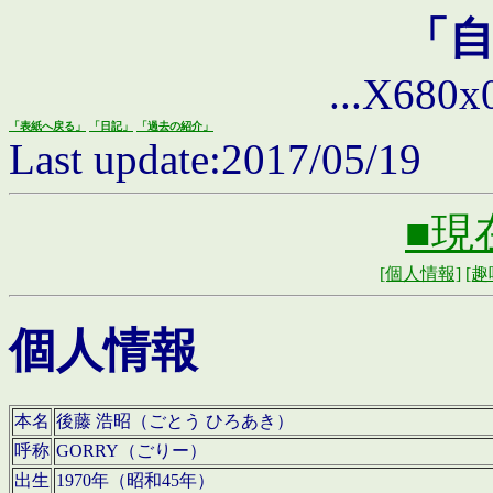
「
...X680x0 
「表紙へ戻る」
「日記」
「過去の紹介」
Last update:2017/05/19
■現
[個人情報]
[趣
個人情報
本名
後藤 浩昭（ごとう ひろあき）
呼称
GORRY（ごりー）
出生
1970年（昭和45年）