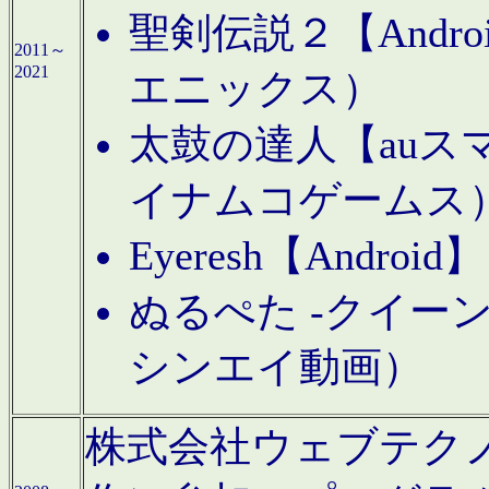
聖剣伝説２【Andr
2011～
2021
エニックス）
太鼓の達人【auス
イナムコゲームス
Eyeresh【And
ぬるぺた -クイーン
シンエイ動画）
株式会社ウェブテクノロジに