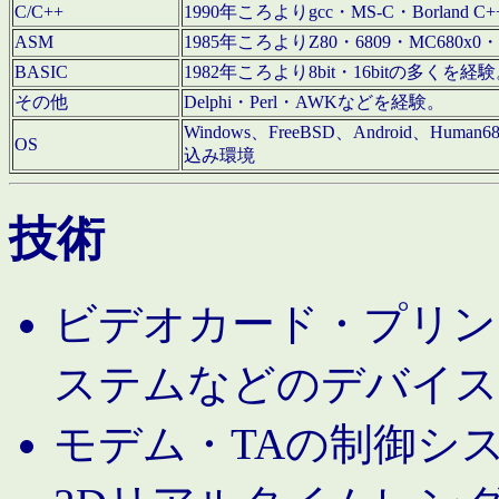
C/C++
1990年ころよりgcc・MS-C・Borland C+
ASM
1985年ころよりZ80・6809・MC680x0・
BASIC
1982年ころより8bit・16bitの多くを
その他
Delphi・Perl・AWKなどを経験。
Windows、FreeBSD、Android、Human
OS
込み環境
技術
ビデオカード・プリンタ
ステムなどのデバイス
モデム・TAの制御シ