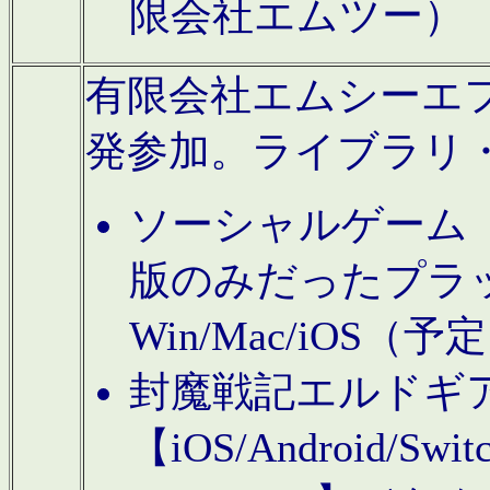
限会社エムツー）
有限会社エムシーエフに
発参加。ライブラリ
ソーシャルゲーム（タ
版のみだったプラ
Win/Mac/iOS（
封魔戦記エルドギ
【iOS/Android/Switc