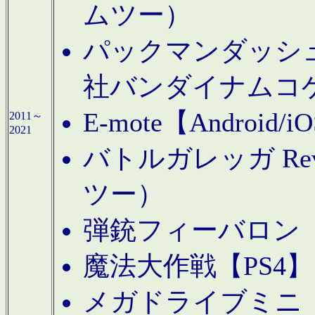
ムツー）
パックマンダッシュ！
社バンダイナムコ
E-mote【Andro
2011～
2021
バトルガレッガ Rev
ツー）
弾銃フィーバロン【
魔法大作戦【PS4
メガドライブミニ