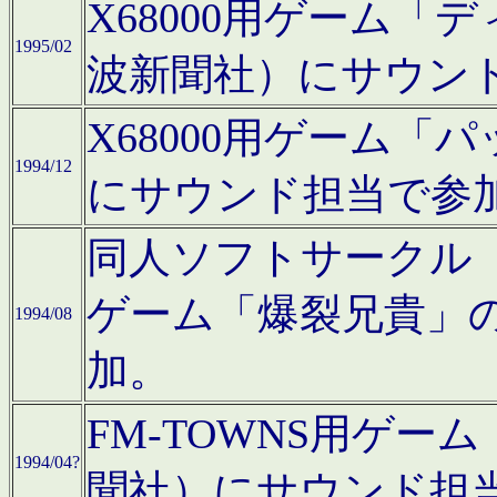
X68000用ゲーム「
1995/02
波新聞社）にサウン
X68000用ゲーム
1994/12
にサウンド担当で参
同人ソフトサークル「CA
ゲーム「爆裂兄貴」
1994/08
加。
FM-TOWNS用ゲ
1994/04?
聞社）にサウンド担