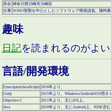
所在
神奈川県川崎市川崎区
仕事
SOHO形態を中心としたソフトウェア開発請負。随時
趣味
日記
を読まれるのがよい
言語/開発環境
Emscripten(JavaScript)
2016年より。
Unity
2015年より。Windows/Android
Objective-C
2011年より。主にiOS上。
Java
2010年より。主にAndroid上、NDK含