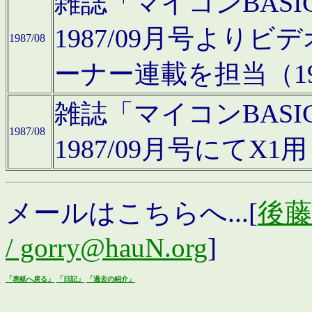
雑誌「マイコンBAS
1987/09月号より
1987/08
ーナー連載を担当（19
雑誌「マイコンBAS
1987/08
1987/09月号にて
メールはこちらへ...[
後藤浩
/ gorry@hauN.org
]
「表紙へ戻る」
「日記」
「過去の紹介」