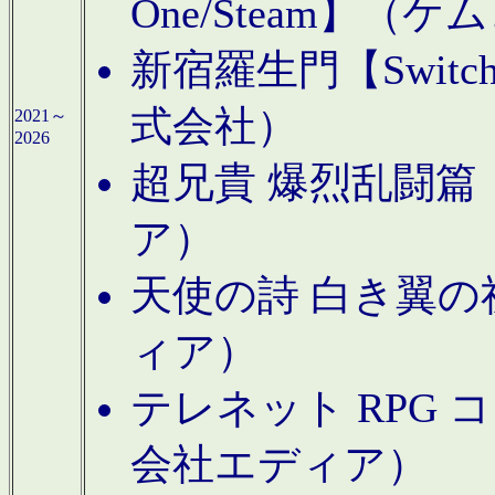
One/Steam】（ケ
新宿羅生門【Swi
式会社）
2021～
2026
超兄貴 爆烈乱闘篇【
ア）
天使の詩 白き翼の祈
ィア）
テレネット RPG 
会社エディア）