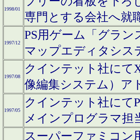
フリーの看板を下ろ
1998/01
専門とする会社へ就
PS用ゲーム「グラン
1997/12
マップエディタシス
クインテット社にてX68
1997/08
像編集システム）ア
クインテット社にて
1997/05
メインプログラマ担
スーパーファミコン