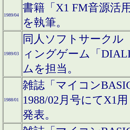
書籍「X1 FM音源
1989/04
を執筆。
同人ソフトサークル「C
ィングゲーム「DIA
1989/03
ムを担当。
雑誌「マイコンBAS
1988/02月号にてX
1988/01
発表。