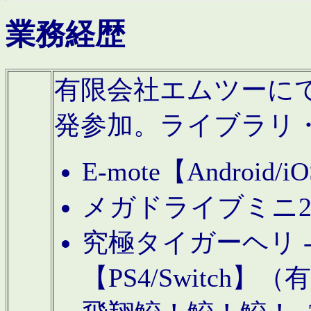
業務経歴
有限会社エムツーにてAn
発参加。ライブラリ
E-mote【Andro
メガドライブミニ
究極タイガーヘリ -TO
【PS4/Switch