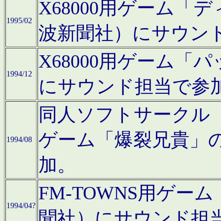
X68000用ゲーム「
1995/02
波新聞社）にサウン
X68000用ゲーム
1994/12
にサウンド担当で参
同人ソフトサークル「CA
ゲーム「爆裂兄貴」
1994/08
加。
FM-TOWNS用ゲ
1994/04?
聞社）にサウンド担