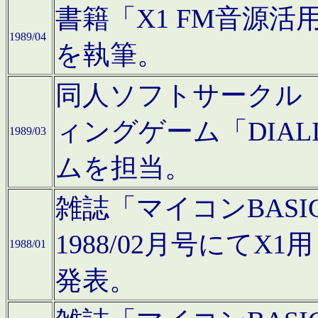
書籍「X1 FM音源
1989/04
を執筆。
同人ソフトサークル「C
ィングゲーム「DIA
1989/03
ムを担当。
雑誌「マイコンBAS
1988/02月号にてX
1988/01
発表。