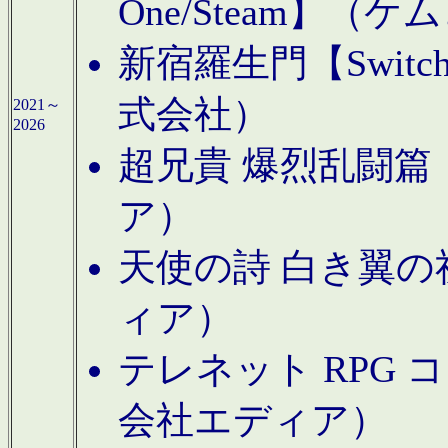
One/Steam】（ケ
新宿羅生門【Swi
式会社）
2021～
2026
超兄貴 爆烈乱闘篇【
ア）
天使の詩 白き翼の祈
ィア）
テレネット RPG 
会社エディア）