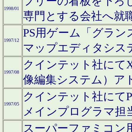
フリーの看板を下ろ
1998/01
専門とする会社へ就
PS用ゲーム「グラン
1997/12
マップエディタシス
クインテット社にてX68
1997/08
像編集システム）ア
クインテット社にて
1997/05
メインプログラマ担
スーパーファミコン