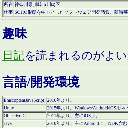
所在
神奈川県川崎市川崎区
仕事
SOHO形態を中心としたソフトウェア開発請負。随時
趣味
日記
を読まれるのがよい
言語/開発環境
Emscripten(JavaScript)
2016年より。
Unity
2015年より。Windows/Android
Objective-C
2011年より。主にiOS上。
Java
2010年より。主にAndroid上、NDK含