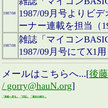
雑誌「マイコンBAS
1987/09月号より
1987/08
ーナー連載を担当（19
雑誌「マイコンBAS
1987/08
1987/09月号にて
メールはこちらへ...[
後藤浩
/ gorry@hauN.org
]
「表紙へ戻る」
「日記」
「過去の紹介」