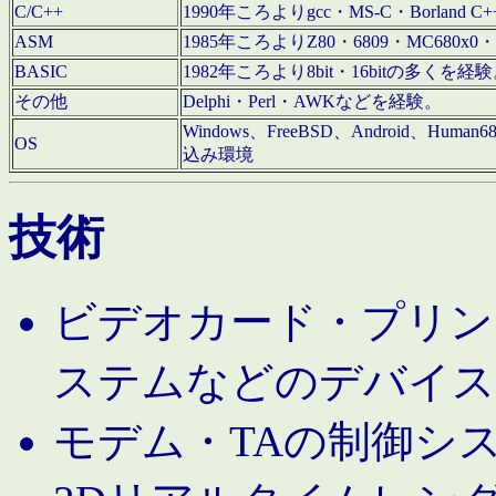
C/C++
1990年ころよりgcc・MS-C・Borland C+
ASM
1985年ころよりZ80・6809・MC680x0・
BASIC
1982年ころより8bit・16bitの多くを
その他
Delphi・Perl・AWKなどを経験。
Windows、FreeBSD、Android、Human
OS
込み環境
技術
ビデオカード・プリンタ
ステムなどのデバイス
モデム・TAの制御シ