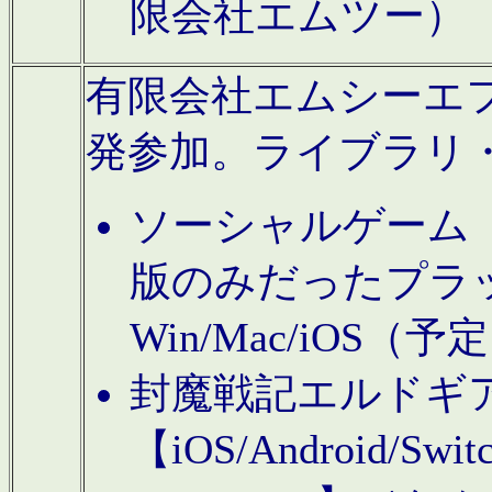
限会社エムツー）
有限会社エムシーエフに
発参加。ライブラリ
ソーシャルゲーム（タ
版のみだったプラ
Win/Mac/iOS（
封魔戦記エルドギ
【iOS/Android/Switc