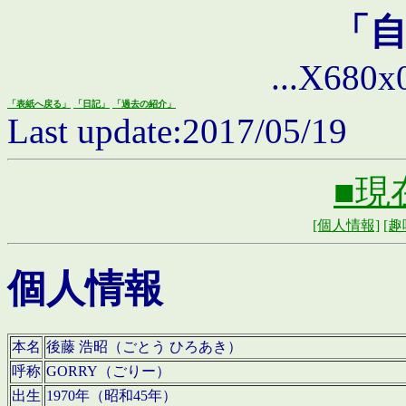
「
...X680x0 
「表紙へ戻る」
「日記」
「過去の紹介」
Last update:2017/05/19
■現
[個人情報]
[趣
個人情報
本名
後藤 浩昭（ごとう ひろあき）
呼称
GORRY（ごりー）
出生
1970年（昭和45年）