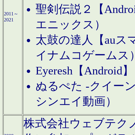
聖剣伝説２【Andr
2011～
2021
エニックス）
太鼓の達人【auス
イナムコゲームス
Eyeresh【And
ぬるぺた -クイーン
シンエイ動画）
株式会社ウェブテクノロジに