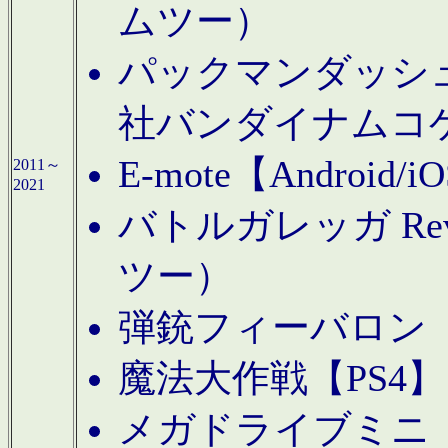
ムツー）
パックマンダッシュ！
社バンダイナムコ
E-mote【Andro
2011～
2021
バトルガレッガ Rev
ツー）
弾銃フィーバロン【
魔法大作戦【PS4
メガドライブミニ