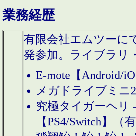
業務経歴
有限会社エムツーにてAn
発参加。ライブラリ
E-mote【Andro
メガドライブミニ
究極タイガーヘリ -TO
【PS4/Switch