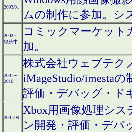
2003/01
ムの制作に参加。シ
コミックマーケット
2002～
継続中
加。
株式会社ウェブテクノロ
iMageStudio/i
2001～
2010
評価・デバッグ・ド
Xbox用画像処理シ
2001/09
ン開発・評価・デバ