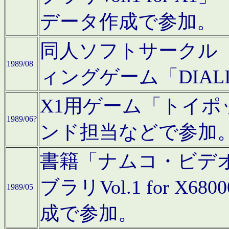
データ作成で参加。
同人ソフトサークル「C
1989/08
ィングゲーム「DIA
X1用ゲーム「トイ
1989/06?
ンド担当などで参加
書籍「ナムコ・ビデ
ブラリVol.1 for 
1989/05
成で参加。