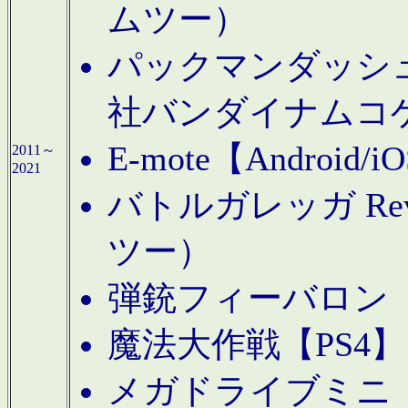
ムツー）
パックマンダッシュ！
社バンダイナムコ
E-mote【Andro
2011～
2021
バトルガレッガ Rev
ツー）
弾銃フィーバロン【
魔法大作戦【PS4
メガドライブミニ