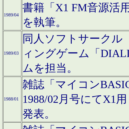
書籍「X1 FM音源
1989/04
を執筆。
同人ソフトサークル「C
ィングゲーム「DIA
1989/03
ムを担当。
雑誌「マイコンBAS
1988/02月号にてX
1988/01
発表。