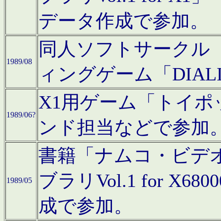
データ作成で参加。
同人ソフトサークル「C
1989/08
ィングゲーム「DIA
X1用ゲーム「トイ
1989/06?
ンド担当などで参加
書籍「ナムコ・ビデ
ブラリVol.1 for 
1989/05
成で参加。