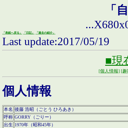
「
...X680x0 
「表紙へ戻る」
「日記」
「過去の紹介」
Last update:2017/05/19
■現
[個人情報]
[趣
個人情報
本名
後藤 浩昭（ごとう ひろあき）
呼称
GORRY（ごりー）
出生
1970年（昭和45年）