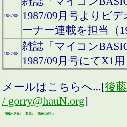
雑誌「マイコンBAS
1987/09月号より
1987/08
ーナー連載を担当（19
雑誌「マイコンBAS
1987/08
1987/09月号にて
メールはこちらへ...[
後藤浩
/ gorry@hauN.org
]
「表紙へ戻る」
「日記」
「過去の紹介」