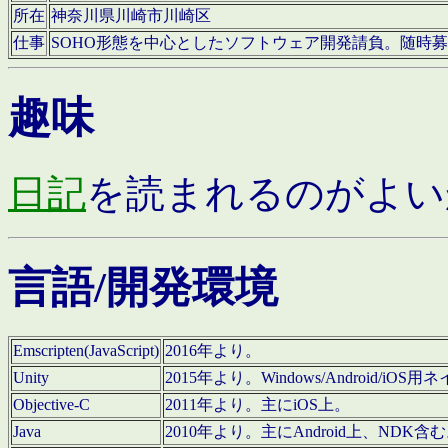
所在
神奈川県川崎市川崎区
仕事
SOHO形態を中心としたソフトウェア開発請負。随時
趣味
日記
を読まれるのがよい
言語/開発環境
Emscripten(JavaScript)
2016年より。
Unity
2015年より。Windows/Android
Objective-C
2011年より。主にiOS上。
Java
2010年より。主にAndroid上、NDK含