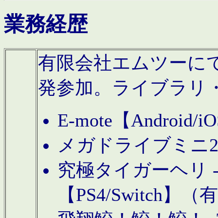
業務経歴
有限会社エムツーにてAn
発参加。ライブラリ
E-mote【Andro
メガドライブミニ
究極タイガーヘリ -TO
【PS4/Switch