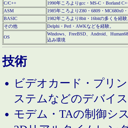
C/C++
1990年ころよりgcc・MS-C・Borland C+
ASM
1985年ころよりZ80・6809・MC680x0・
BASIC
1982年ころより8bit・16bitの多くを
その他
Delphi・Perl・AWKなどを経験。
Windows、FreeBSD、Android、Human
OS
込み環境
技術
ビデオカード・プリンタ
ステムなどのデバイス
モデム・TAの制御シ