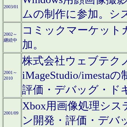
2003/01
ムの制作に参加。シ
コミックマーケット
2002～
継続中
加。
株式会社ウェブテクノロ
iMageStudio/i
2001～
2010
評価・デバッグ・ド
Xbox用画像処理シ
2001/09
ン開発・評価・デバ