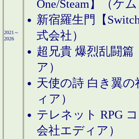
One/Steam】（ケ
新宿羅生門【Swi
式会社）
2021～
2026
超兄貴 爆烈乱闘篇【
ア）
天使の詩 白き翼の祈
ィア）
テレネット RPG 
会社エディア）