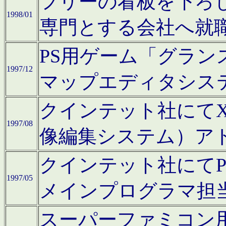
フリーの看板を下ろ
1998/01
専門とする会社へ就
PS用ゲーム「グラン
1997/12
マップエディタシス
クインテット社にてX68
1997/08
像編集システム）ア
クインテット社にて
1997/05
メインプログラマ担
スーパーファミコン