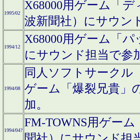
X68000用ゲーム「
1995/02
波新聞社）にサウン
X68000用ゲーム
1994/12
にサウンド担当で参
同人ソフトサークル「CA
ゲーム「爆裂兄貴」
1994/08
加。
FM-TOWNS用ゲ
1994/04?
聞社）にサウンド担