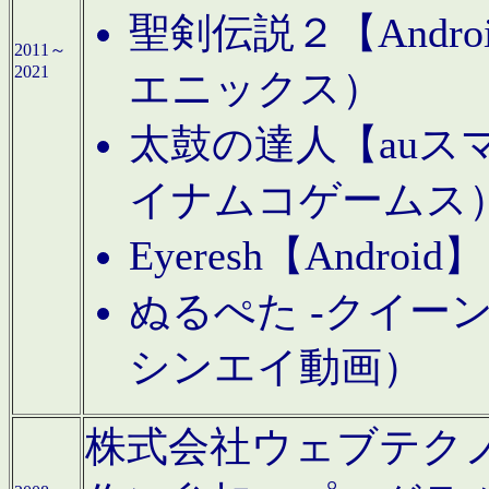
聖剣伝説２【Andr
2011～
2021
エニックス）
太鼓の達人【auス
イナムコゲームス
Eyeresh【And
ぬるぺた -クイーン
シンエイ動画）
株式会社ウェブテクノロジに