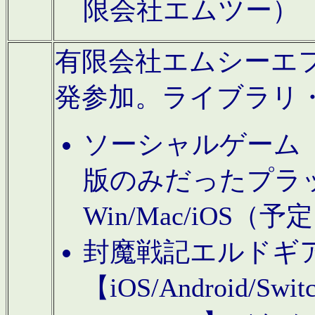
限会社エムツー）
有限会社エムシーエフに
発参加。ライブラリ
ソーシャルゲーム（タ
版のみだったプラ
Win/Mac/iOS（
封魔戦記エルドギ
【iOS/Android/Switc