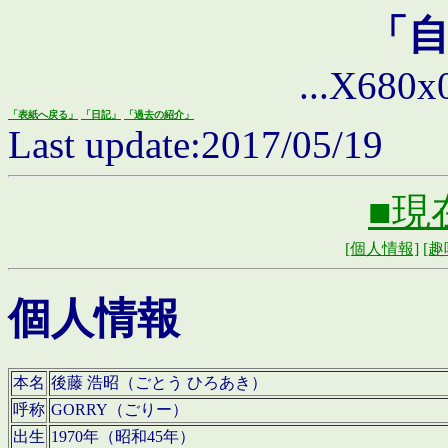
「
...X680x0 
「表紙へ戻る」
「日記」
「過去の紹介」
Last update:2017/05/19
■現
[個人情報]
[趣
個人情報
本名
後藤 浩昭（ごとう ひろあき）
呼称
GORRY（ごりー）
出生
1970年（昭和45年）