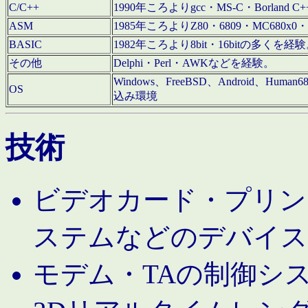
C/C++
1990年ころよりgcc・MS-C・Borland C+
ASM
1985年ころよりZ80・6809・MC680x0・
BASIC
1982年ころより8bit・16bitの多くを
その他
Delphi・Perl・AWKなどを経験。
Windows、FreeBSD、Android、Human
OS
込み環境
技術
ビデオカード・プリンタ
ステムなどのデバイス
モデム・TAの制御シ