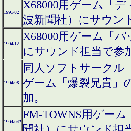
X68000用ゲーム「
1995/02
波新聞社）にサウン
X68000用ゲーム
1994/12
にサウンド担当で参
同人ソフトサークル「CA
ゲーム「爆裂兄貴」
1994/08
加。
FM-TOWNS用ゲ
1994/04?
聞社）にサウンド担