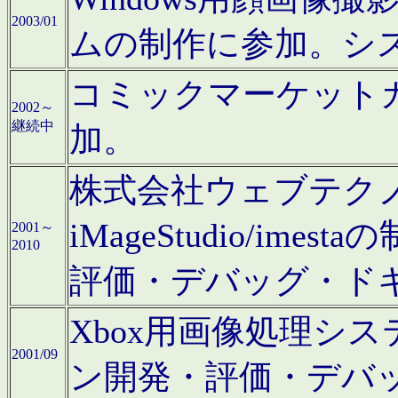
2003/01
ムの制作に参加。シ
コミックマーケット
2002～
継続中
加。
株式会社ウェブテクノロ
iMageStudio/i
2001～
2010
評価・デバッグ・ド
Xbox用画像処理シ
2001/09
ン開発・評価・デバ