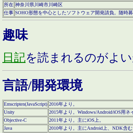
所在
神奈川県川崎市川崎区
仕事
SOHO形態を中心としたソフトウェア開発請負。随時
趣味
日記
を読まれるのがよい
言語/開発環境
Emscripten(JavaScript)
2016年より。
Unity
2015年より。Windows/Android
Objective-C
2011年より。主にiOS上。
Java
2010年より。主にAndroid上、NDK含