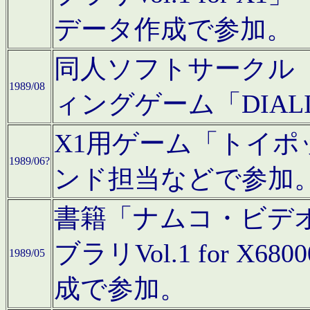
データ作成で参加。
同人ソフトサークル「C
1989/08
ィングゲーム「DIA
X1用ゲーム「トイ
1989/06?
ンド担当などで参加
書籍「ナムコ・ビデ
ブラリVol.1 for 
1989/05
成で参加。