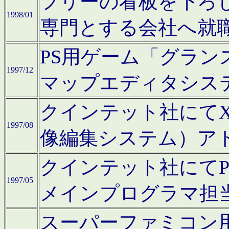
フリーの看板を下ろ
1998/01
専門とする会社へ就
PS用ゲーム「グラン
1997/12
マップエディタシス
クインテット社にてX68
1997/08
像編集システム）ア
クインテット社にて
1997/05
メインプログラマ担
スーパーファミコン