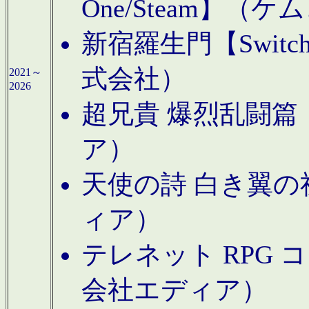
One/Steam】（ケ
新宿羅生門【Swi
式会社）
2021～
2026
超兄貴 爆烈乱闘篇【
ア）
天使の詩 白き翼の祈
ィア）
テレネット RPG 
会社エディア）