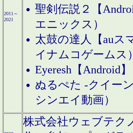
聖剣伝説２【Andr
2011～
2021
エニックス）
太鼓の達人【auス
イナムコゲームス
Eyeresh【And
ぬるぺた -クイーン
シンエイ動画）
株式会社ウェブテクノロジに