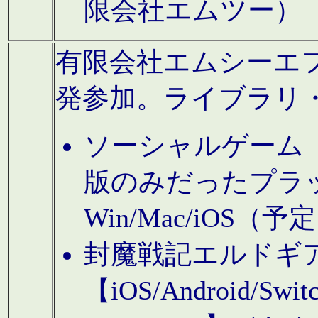
限会社エムツー）
有限会社エムシーエフに
発参加。ライブラリ
ソーシャルゲーム（タ
版のみだったプラ
Win/Mac/iOS（
封魔戦記エルドギ
【iOS/Android/Switc