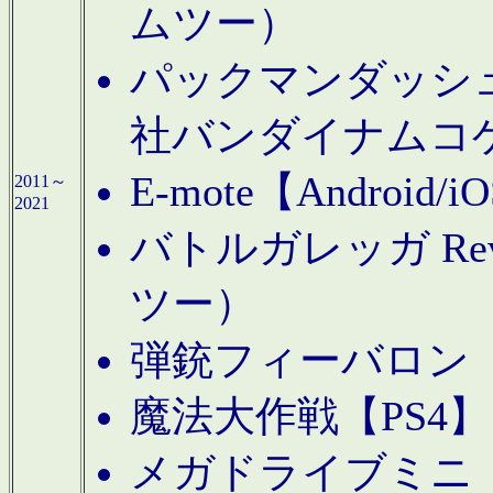
ムツー）
パックマンダッシュ！
社バンダイナムコ
E-mote【Andro
2011～
2021
バトルガレッガ Rev
ツー）
弾銃フィーバロン【
魔法大作戦【PS4
メガドライブミニ