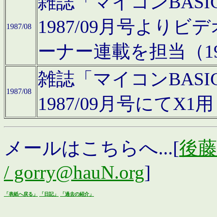
雑誌「マイコンBAS
1987/09月号より
1987/08
ーナー連載を担当（19
雑誌「マイコンBAS
1987/08
1987/09月号にて
メールはこちらへ...[
後藤浩
/ gorry@hauN.org
]
「表紙へ戻る」
「日記」
「過去の紹介」