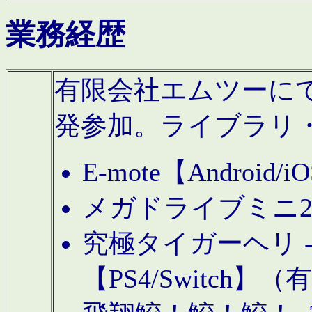
業務経歴
有限会社エムツーにてAn
発参加。ライブラリ
E-mote【Andro
メガドライブミニ
究極タイガーヘリ -TO
【PS4/Switch