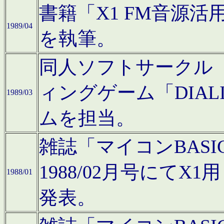
書籍「X1 FM音源
1989/04
を執筆。
同人ソフトサークル「C
ィングゲーム「DIA
1989/03
ムを担当。
雑誌「マイコンBAS
1988/02月号にてX
1988/01
発表。