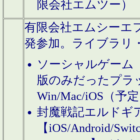
限会社エムツー）
有限会社エムシーエフに
発参加。ライブラリ
ソーシャルゲーム（タ
版のみだったプラ
Win/Mac/iOS（
封魔戦記エルドギ
【iOS/Android/Switc