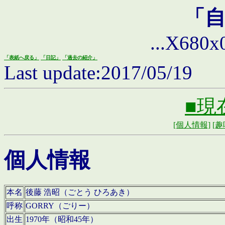
「
...X680x0 
「表紙へ戻る」
「日記」
「過去の紹介」
Last update:2017/05/19
■現
[個人情報]
[趣
個人情報
本名
後藤 浩昭（ごとう ひろあき）
呼称
GORRY（ごりー）
出生
1970年（昭和45年）