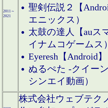
聖剣伝説２【Andr
2011～
2021
エニックス）
太鼓の達人【auス
イナムコゲームス
Eyeresh【And
ぬるぺた -クイーン
シンエイ動画）
株式会社ウェブテクノロジに