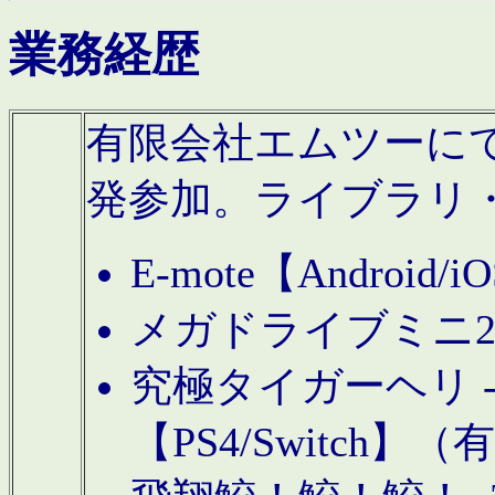
業務経歴
有限会社エムツーにてAn
発参加。ライブラリ
E-mote【Andro
メガドライブミニ
究極タイガーヘリ -TO
【PS4/Switch