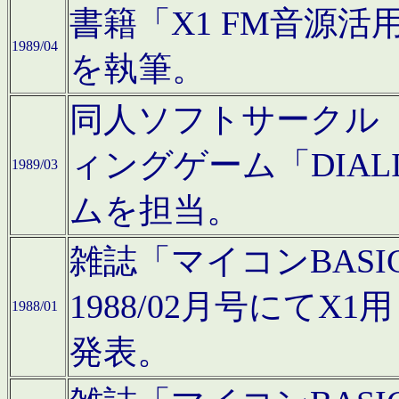
書籍「X1 FM音源
1989/04
を執筆。
同人ソフトサークル「C
ィングゲーム「DIA
1989/03
ムを担当。
雑誌「マイコンBAS
1988/02月号にてX
1988/01
発表。