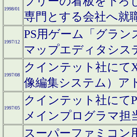
フリーの看板を下ろ
1998/01
専門とする会社へ就
PS用ゲーム「グラン
1997/12
マップエディタシス
クインテット社にてX68
1997/08
像編集システム）ア
クインテット社にて
1997/05
メインプログラマ担
スーパーファミコン