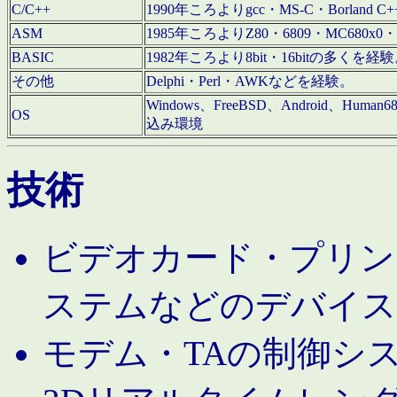
C/C++
1990年ころよりgcc・MS-C・Borland C+
ASM
1985年ころよりZ80・6809・MC680x0・
BASIC
1982年ころより8bit・16bitの多くを
その他
Delphi・Perl・AWKなどを経験。
Windows、FreeBSD、Android、Human
OS
込み環境
技術
ビデオカード・プリンタ
ステムなどのデバイス
モデム・TAの制御シ