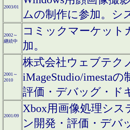
2003/01
ムの制作に参加。シ
コミックマーケット
2002～
継続中
加。
株式会社ウェブテクノロ
iMageStudio/i
2001～
2010
評価・デバッグ・ド
Xbox用画像処理シ
2001/09
ン開発・評価・デバ