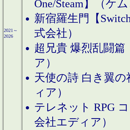
One/Steam】（ケ
新宿羅生門【Swi
式会社）
2021～
2026
超兄貴 爆烈乱闘篇【
ア）
天使の詩 白き翼の祈
ィア）
テレネット RPG 
会社エディア）