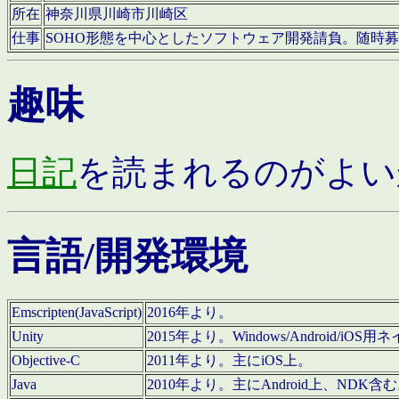
所在
神奈川県川崎市川崎区
仕事
SOHO形態を中心としたソフトウェア開発請負。随時
趣味
日記
を読まれるのがよい
言語/開発環境
Emscripten(JavaScript)
2016年より。
Unity
2015年より。Windows/Android
Objective-C
2011年より。主にiOS上。
Java
2010年より。主にAndroid上、NDK含