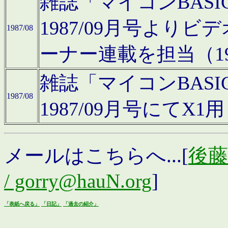
雑誌「マイコンBAS
1987/09月号より
1987/08
ーナー連載を担当（19
雑誌「マイコンBAS
1987/08
1987/09月号にて
メールはこちらへ...[
後藤浩
/ gorry@hauN.org
]
「表紙へ戻る」
「日記」
「過去の紹介」