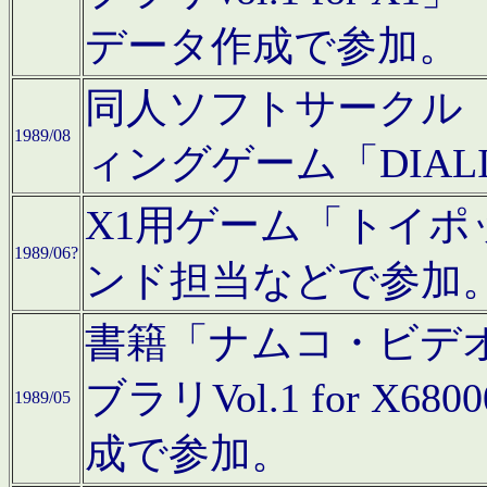
データ作成で参加。
同人ソフトサークル「C
1989/08
ィングゲーム「DIA
X1用ゲーム「トイ
1989/06?
ンド担当などで参加
書籍「ナムコ・ビデ
ブラリVol.1 for 
1989/05
成で参加。