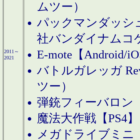
ムツー）
パックマンダッシュ！
社バンダイナムコ
E-mote【Andro
2011～
2021
バトルガレッガ Rev
ツー）
弾銃フィーバロン【
魔法大作戦【PS4
メガドライブミニ