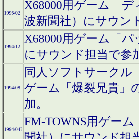
X68000用ゲーム「
1995/02
波新聞社）にサウン
X68000用ゲーム
1994/12
にサウンド担当で参
同人ソフトサークル「CA
ゲーム「爆裂兄貴」
1994/08
加。
FM-TOWNS用ゲ
1994/04?
聞社）にサウンド担