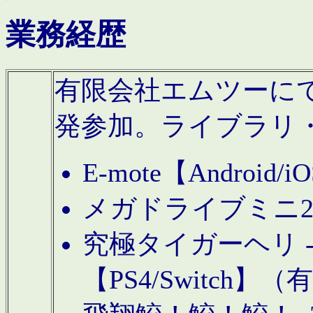
業務経歴
有限会社エムツーにてAn
発参加。ライブラリ
E-mote【Andro
メガドライブミニ
究極タイガーヘリ -TO
【PS4/Switch