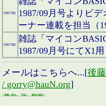
雑誌「マイコンBAS
1987/09月号より
1987/08
ーナー連載を担当（19
雑誌「マイコンBAS
1987/08
1987/09月号にて
メールはこちらへ...[
後藤浩
/ gorry@hauN.org
]
「表紙へ戻る」
「日記」
「過去の紹介」