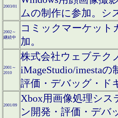
2003/01
ムの制作に参加。シ
コミックマーケット
2002～
継続中
加。
株式会社ウェブテクノロ
iMageStudio/i
2001～
2010
評価・デバッグ・ド
Xbox用画像処理シ
2001/09
ン開発・評価・デバ