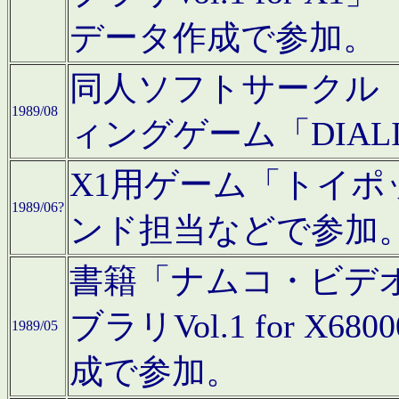
データ作成で参加。
同人ソフトサークル「C
1989/08
ィングゲーム「DIA
X1用ゲーム「トイ
1989/06?
ンド担当などで参加
書籍「ナムコ・ビデ
ブラリVol.1 for 
1989/05
成で参加。