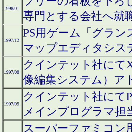
フリーの看板を下ろ
1998/01
専門とする会社へ就
PS用ゲーム「グラン
1997/12
マップエディタシス
クインテット社にてX68
1997/08
像編集システム）ア
クインテット社にて
1997/05
メインプログラマ担
スーパーファミコン