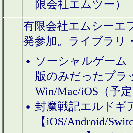
限会社エムツー）
有限会社エムシーエフに
発参加。ライブラリ
ソーシャルゲーム（タ
版のみだったプラ
Win/Mac/iOS（
封魔戦記エルドギ
【iOS/Android/Switc