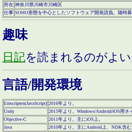
所在
神奈川県川崎市川崎区
仕事
SOHO形態を中心としたソフトウェア開発請負。随時
趣味
日記
を読まれるのがよい
言語/開発環境
Emscripten(JavaScript)
2016年より。
Unity
2015年より。Windows/Android
Objective-C
2011年より。主にiOS上。
Java
2010年より。主にAndroid上、NDK含