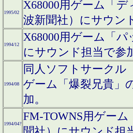
X68000用ゲーム「
1995/02
波新聞社）にサウン
X68000用ゲーム
1994/12
にサウンド担当で参
同人ソフトサークル「CA
ゲーム「爆裂兄貴」
1994/08
加。
FM-TOWNS用ゲ
1994/04?
聞社）にサウンド担