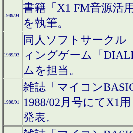
書籍「X1 FM音源
1989/04
を執筆。
同人ソフトサークル「C
ィングゲーム「DIA
1989/03
ムを担当。
雑誌「マイコンBAS
1988/02月号にてX
1988/01
発表。