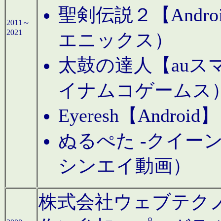
聖剣伝説２【Andr
2011～
2021
エニックス）
太鼓の達人【auス
イナムコゲームス
Eyeresh【And
ぬるぺた -クイーン
シンエイ動画）
株式会社ウェブテクノロジに