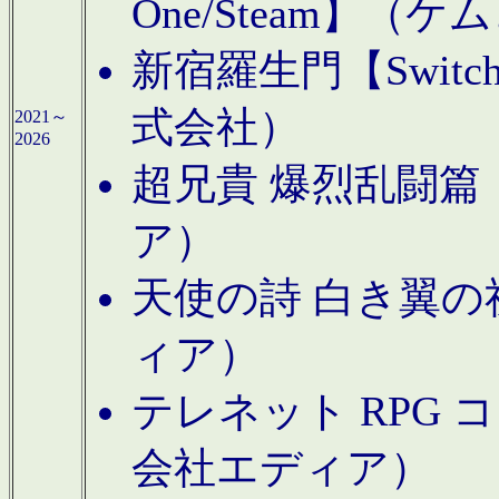
One/Steam】（ケ
新宿羅生門【Swi
式会社）
2021～
2026
超兄貴 爆烈乱闘篇【
ア）
天使の詩 白き翼の祈
ィア）
テレネット RPG 
会社エディア）