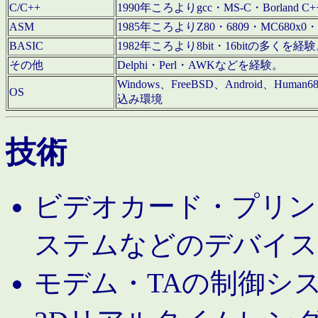
C/C++
1990年ころよりgcc・MS-C・Borland C+
ASM
1985年ころよりZ80・6809・MC680x0・
BASIC
1982年ころより8bit・16bitの多くを
その他
Delphi・Perl・AWKなどを経験。
Windows、FreeBSD、Android、Human
OS
込み環境
技術
ビデオカード・プリンタ
ステムなどのデバイス
モデム・TAの制御シ