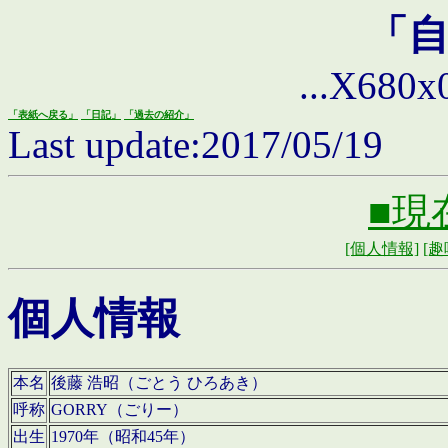
「
...X680x0 
「表紙へ戻る」
「日記」
「過去の紹介」
Last update:2017/05/19
■現
[個人情報]
[趣
個人情報
本名
後藤 浩昭（ごとう ひろあき）
呼称
GORRY（ごりー）
出生
1970年（昭和45年）