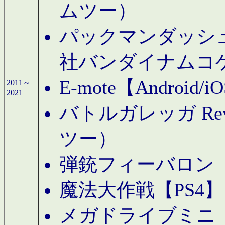
ムツー）
パックマンダッシュ！
社バンダイナムコ
E-mote【Andro
2011～
2021
バトルガレッガ Rev
ツー）
弾銃フィーバロン【
魔法大作戦【PS4
メガドライブミニ