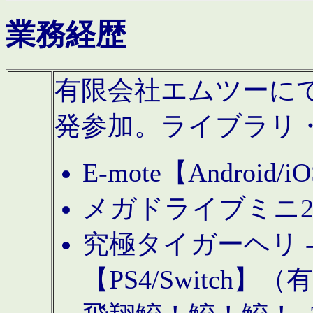
業務経歴
有限会社エムツーにてAn
発参加。ライブラリ
E-mote【Andro
メガドライブミニ
究極タイガーヘリ -TO
【PS4/Switch