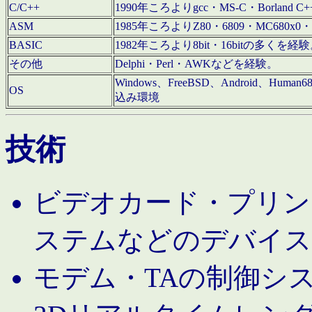
C/C++
1990年ころよりgcc・MS-C・Borland C+
ASM
1985年ころよりZ80・6809・MC680x0・
BASIC
1982年ころより8bit・16bitの多くを
その他
Delphi・Perl・AWKなどを経験。
Windows、FreeBSD、Android、Human
OS
込み環境
技術
ビデオカード・プリンタ
ステムなどのデバイス
モデム・TAの制御シ