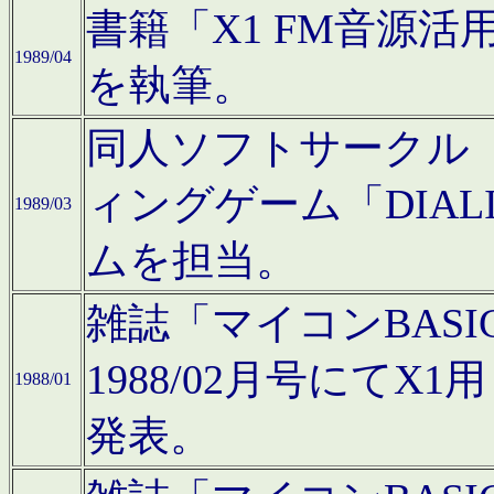
書籍「X1 FM音源
1989/04
を執筆。
同人ソフトサークル「C
ィングゲーム「DIA
1989/03
ムを担当。
雑誌「マイコンBAS
1988/02月号にてX
1988/01
発表。