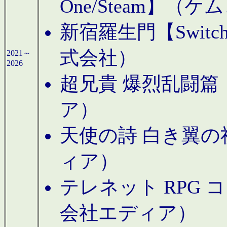
One/Steam】（ケ
新宿羅生門【Swi
式会社）
2021～
2026
超兄貴 爆烈乱闘篇【
ア）
天使の詩 白き翼の祈
ィア）
テレネット RPG 
会社エディア）