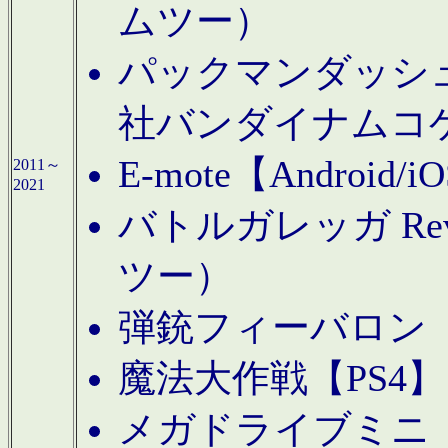
ムツー）
パックマンダッシュ！
社バンダイナムコ
E-mote【Andro
2011～
2021
バトルガレッガ Rev
ツー）
弾銃フィーバロン【
魔法大作戦【PS4
メガドライブミニ