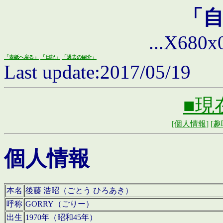
「
...X680x0 
「表紙へ戻る」
「日記」
「過去の紹介」
Last update:2017/05/19
■現
[個人情報]
[趣
個人情報
本名
後藤 浩昭（ごとう ひろあき）
呼称
GORRY（ごりー）
出生
1970年（昭和45年）