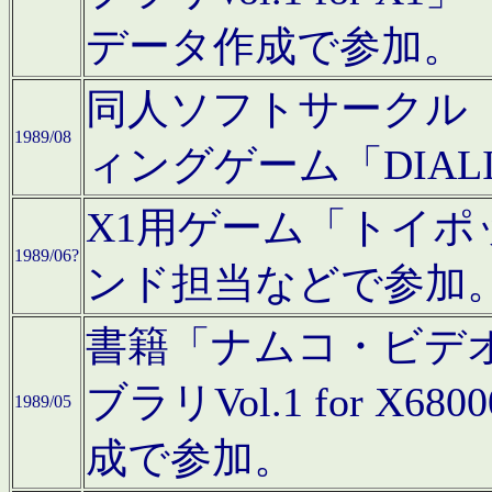
データ作成で参加。
同人ソフトサークル「C
1989/08
ィングゲーム「DIA
X1用ゲーム「トイ
1989/06?
ンド担当などで参加
書籍「ナムコ・ビデ
ブラリVol.1 for 
1989/05
成で参加。