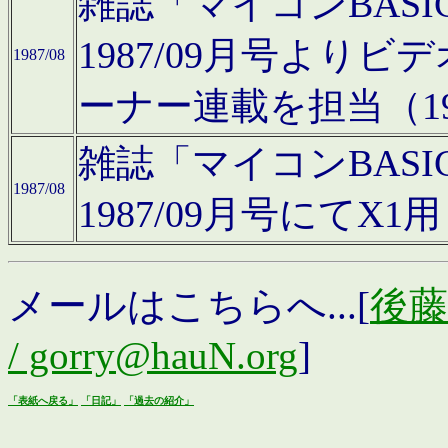
雑誌「マイコンBAS
1987/09月号より
1987/08
ーナー連載を担当（19
雑誌「マイコンBAS
1987/08
1987/09月号にて
メールはこちらへ...[
後藤浩
/ gorry@hauN.org
]
「表紙へ戻る」
「日記」
「過去の紹介」