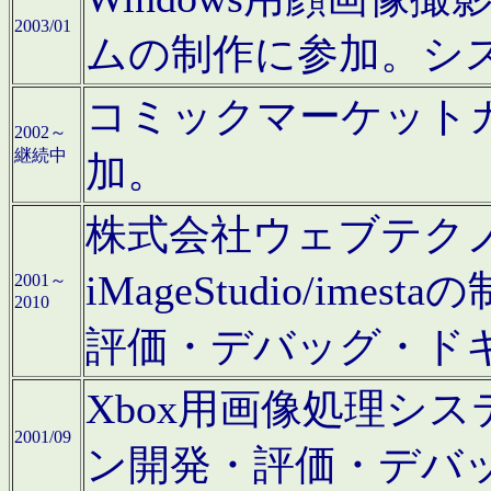
2003/01
ムの制作に参加。シ
コミックマーケット
2002～
継続中
加。
株式会社ウェブテクノロ
iMageStudio/i
2001～
2010
評価・デバッグ・ド
Xbox用画像処理シ
2001/09
ン開発・評価・デバ