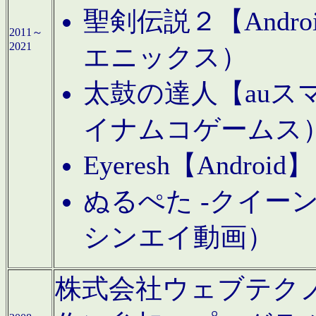
聖剣伝説２【Andr
2011～
2021
エニックス）
太鼓の達人【auス
イナムコゲームス
Eyeresh【And
ぬるぺた -クイーン
シンエイ動画）
株式会社ウェブテクノロジに