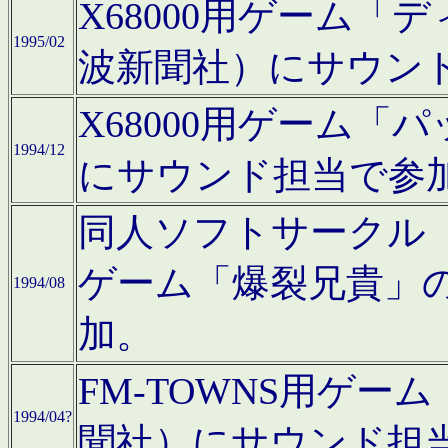
X68000用ゲーム「
1995/02
波新聞社）にサウン
X68000用ゲーム
1994/12
にサウンド担当で参
同人ソフトサークル「CA
ゲーム「爆裂兄貴」
1994/08
加。
FM-TOWNS用ゲ
1994/04?
聞社）にサウンド担