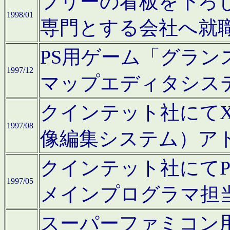
フリーの看板を下ろ
1998/01
専門とする会社へ就
PS用ゲーム「グラン
1997/12
マップエディタシス
クインテット社にてX68
1997/08
像編集システム）ア
クインテット社にて
1997/05
メインプログラマ担
スーパーファミコン