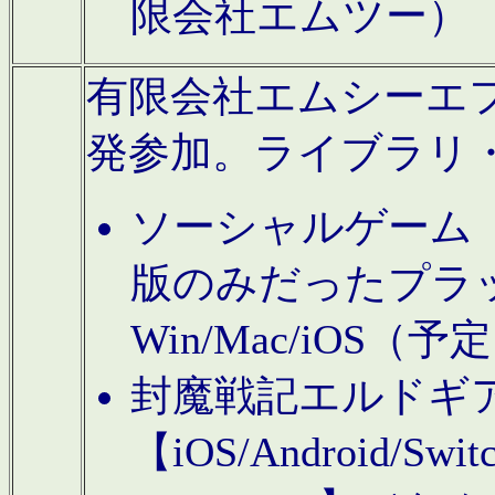
限会社エムツー）
有限会社エムシーエフに
発参加。ライブラリ
ソーシャルゲーム（タ
版のみだったプラ
Win/Mac/iOS（
封魔戦記エルドギ
【iOS/Android/Switc