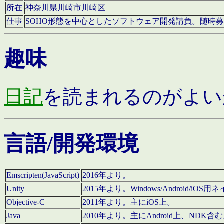
所在
神奈川県川崎市川崎区
仕事
SOHO形態を中心としたソフトウェア開発請負。随時
趣味
日記
を読まれるのがよい
言語/開発環境
Emscripten(JavaScript)
2016年より。
Unity
2015年より。Windows/Android
Objective-C
2011年より。主にiOS上。
Java
2010年より。主にAndroid上、NDK含