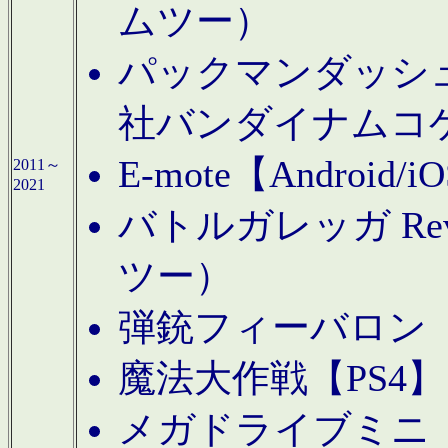
ムツー）
パックマンダッシュ！
社バンダイナムコ
E-mote【Andro
2011～
2021
バトルガレッガ Rev
ツー）
弾銃フィーバロン【
魔法大作戦【PS4
メガドライブミニ