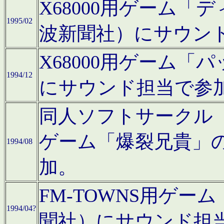
X68000用ゲーム「
1995/02
波新聞社）にサウン
X68000用ゲーム
1994/12
にサウンド担当で参
同人ソフトサークル「CA
ゲーム「爆裂兄貴」
1994/08
加。
FM-TOWNS用ゲ
1994/04?
聞社）にサウンド担