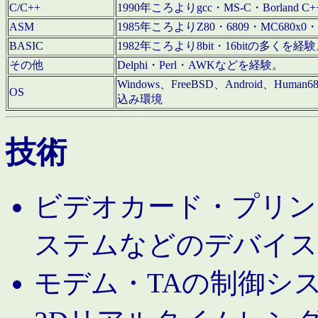
C/C++
1990年ころよりgcc・MS-C・Borland C+
ASM
1985年ころよりZ80・6809・MC680x0・
BASIC
1982年ころより8bit・16bitの多くを
その他
Delphi・Perl・AWKなどを経験。
Windows、FreeBSD、Android、Human
OS
込み環境
技術
ビデオカード・プリンタ
ステムなどのデバイス
モデム・TAの制御シ