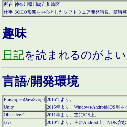
所在
神奈川県川崎市川崎区
仕事
SOHO形態を中心としたソフトウェア開発請負。随時
趣味
日記
を読まれるのがよい
言語/開発環境
Emscripten(JavaScript)
2016年より。
Unity
2015年より。Windows/Android
Objective-C
2011年より。主にiOS上。
Java
2010年より。主にAndroid上、NDK含