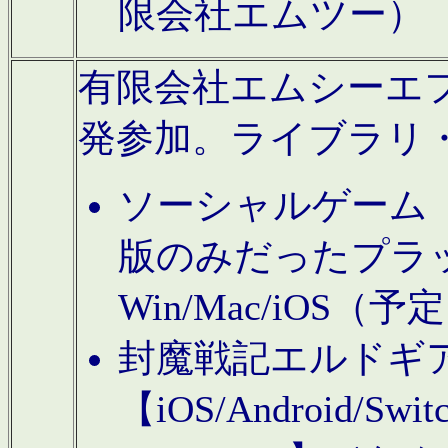
限会社エムツー）
有限会社エムシーエフに
発参加。ライブラリ
ソーシャルゲーム（タ
版のみだったプラ
Win/Mac/iOS（
封魔戦記エルドギ
【iOS/Android/Switc