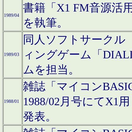
書籍「X1 FM音源
1989/04
を執筆。
同人ソフトサークル「C
ィングゲーム「DIA
1989/03
ムを担当。
雑誌「マイコンBAS
1988/02月号にてX
1988/01
発表。