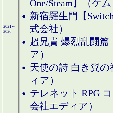
One/Steam】（ケ
新宿羅生門【Swi
式会社）
2021～
2026
超兄貴 爆烈乱闘篇【
ア）
天使の詩 白き翼の祈
ィア）
テレネット RPG 
会社エディア）