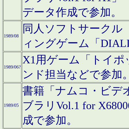
データ作成で参加。
同人ソフトサークル「C
1989/08
ィングゲーム「DIA
X1用ゲーム「トイ
1989/06?
ンド担当などで参加
書籍「ナムコ・ビデ
ブラリVol.1 for 
1989/05
成で参加。