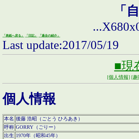
「
...X680x0 
「表紙へ戻る」
「日記」
「過去の紹介」
Last update:2017/05/19
■現
[個人情報]
[趣
個人情報
本名
後藤 浩昭（ごとう ひろあき）
呼称
GORRY（ごりー）
出生
1970年（昭和45年）