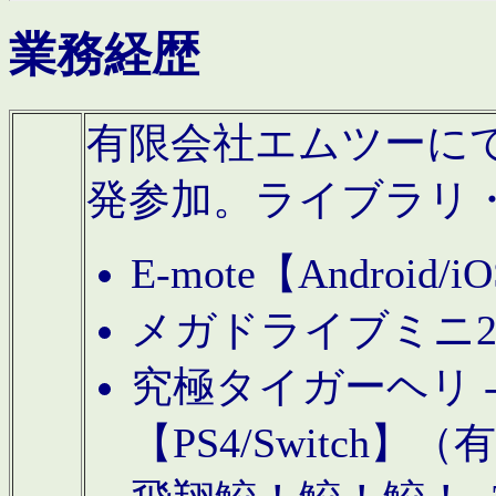
業務経歴
有限会社エムツーにてAn
発参加。ライブラリ
E-mote【Andro
メガドライブミニ
究極タイガーヘリ -TO
【PS4/Switch