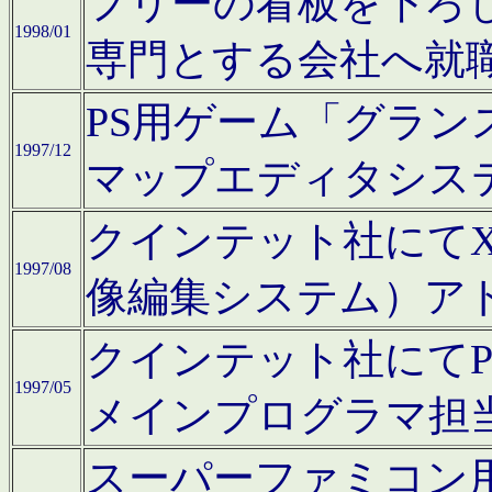
フリーの看板を下ろ
1998/01
専門とする会社へ就
PS用ゲーム「グラン
1997/12
マップエディタシス
クインテット社にてX68
1997/08
像編集システム）ア
クインテット社にて
1997/05
メインプログラマ担
スーパーファミコン