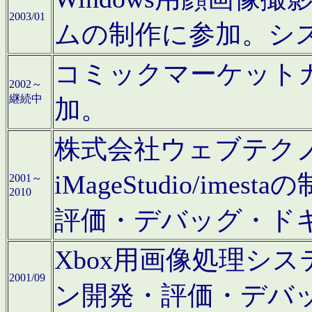
2003/01
ムの制作に参加。シ
コミックマーケット
2002～
継続中
加。
株式会社ウェブテクノロ
iMageStudio/i
2001～
2010
評価・デバッグ・ド
Xbox用画像処理シ
2001/09
ン開発・評価・デバ