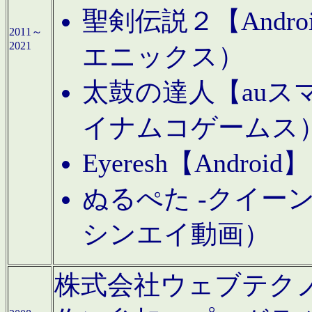
聖剣伝説２【Andr
2011～
2021
エニックス）
太鼓の達人【auス
イナムコゲームス
Eyeresh【And
ぬるぺた -クイーン
シンエイ動画）
株式会社ウェブテクノロジに