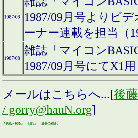
雑誌「マイコンBAS
1987/09月号より
1987/08
ーナー連載を担当（19
雑誌「マイコンBAS
1987/08
1987/09月号にて
メールはこちらへ...[
後藤浩
/ gorry@hauN.org
]
「表紙へ戻る」
「日記」
「過去の紹介」