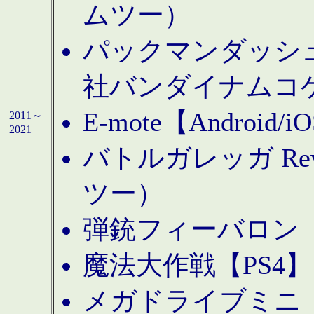
ムツー）
パックマンダッシュ！
社バンダイナムコ
E-mote【Andro
2011～
2021
バトルガレッガ Rev
ツー）
弾銃フィーバロン【
魔法大作戦【PS4
メガドライブミニ