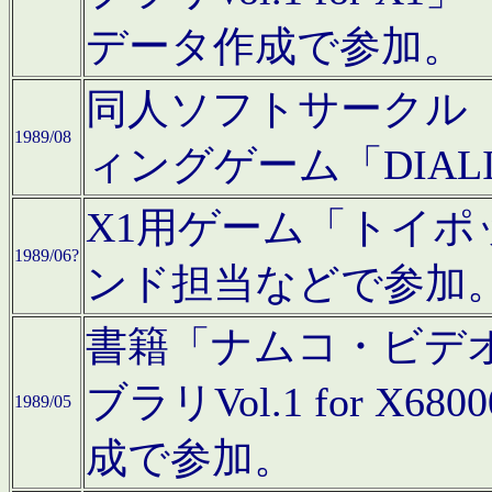
データ作成で参加。
同人ソフトサークル「C
1989/08
ィングゲーム「DIA
X1用ゲーム「トイ
1989/06?
ンド担当などで参加
書籍「ナムコ・ビデ
ブラリVol.1 for 
1989/05
成で参加。