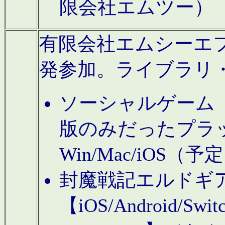
限会社エムツー）
有限会社エムシーエフに
発参加。ライブラリ
ソーシャルゲーム（タ
版のみだったプラ
Win/Mac/iOS（
封魔戦記エルドギ
【iOS/Android/Switc