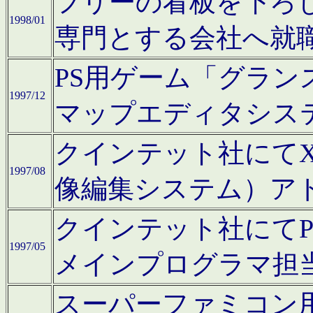
フリーの看板を下ろ
1998/01
専門とする会社へ就
PS用ゲーム「グラン
1997/12
マップエディタシス
クインテット社にてX68
1997/08
像編集システム）ア
クインテット社にて
1997/05
メインプログラマ担
スーパーファミコン