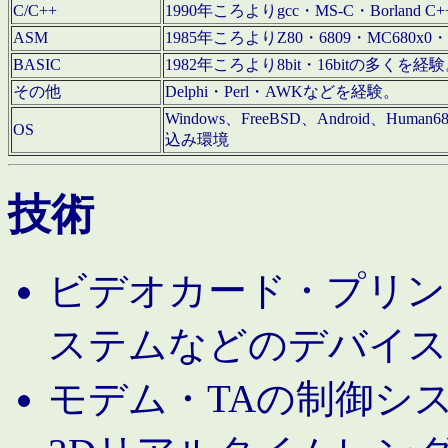
C/C++
1990年ころよりgcc・MS-C・Borland C+
ASM
1985年ころよりZ80・6809・MC680x0・
BASIC
1982年ころより8bit・16bitの多くを
その他
Delphi・Perl・AWKなどを経験。
Windows、FreeBSD、Android、Human
OS
込み環境
技術
ビデオカード・プリンタ
ステムなどのデバイス
モデム・TAの制御シ