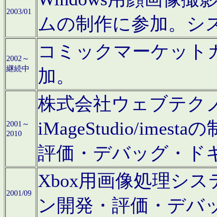
2003/01
ムの制作に参加。シ
コミックマーケット
2002～
継続中
加。
株式会社ウェブテクノロ
iMageStudio/i
2001～
2010
評価・デバッグ・ド
Xbox用画像処理シ
2001/09
ン開発・評価・デバ