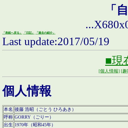
「
...X680x0 
「表紙へ戻る」
「日記」
「過去の紹介」
Last update:2017/05/19
■現
[個人情報]
[趣
個人情報
本名
後藤 浩昭（ごとう ひろあき）
呼称
GORRY（ごりー）
出生
1970年（昭和45年）