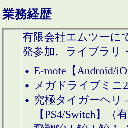
業務経歴
有限会社エムツーにてAn
発参加。ライブラリ
E-mote【Andro
メガドライブミニ
究極タイガーヘリ -TO
【PS4/Switch