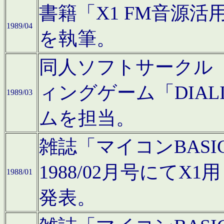
書籍「X1 FM音源
1989/04
を執筆。
同人ソフトサークル「C
ィングゲーム「DIA
1989/03
ムを担当。
雑誌「マイコンBAS
1988/02月号にてX
1988/01
発表。