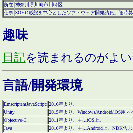
所在
神奈川県川崎市川崎区
仕事
SOHO形態を中心としたソフトウェア開発請負。随時
趣味
日記
を読まれるのがよい
言語/開発環境
Emscripten(JavaScript)
2016年より。
Unity
2015年より。Windows/Android
Objective-C
2011年より。主にiOS上。
Java
2010年より。主にAndroid上、NDK含