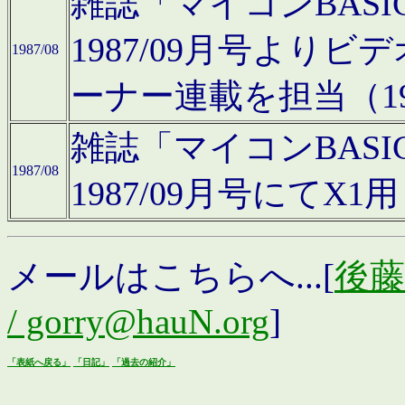
雑誌「マイコンBAS
1987/09月号より
1987/08
ーナー連載を担当（19
雑誌「マイコンBAS
1987/08
1987/09月号にて
メールはこちらへ...[
後藤浩
/ gorry@hauN.org
]
「表紙へ戻る」
「日記」
「過去の紹介」