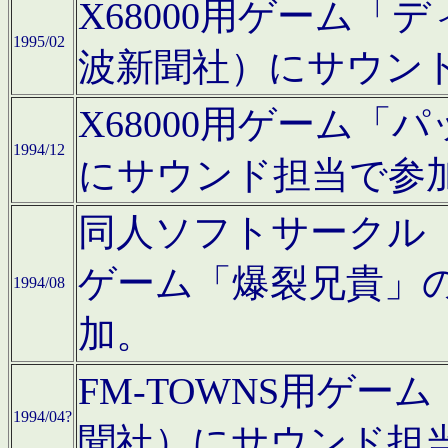
X68000用ゲーム「
1995/02
波新聞社）にサウン
X68000用ゲーム
1994/12
にサウンド担当で参
同人ソフトサークル「CA
ゲーム「爆裂兄貴」
1994/08
加。
FM-TOWNS用ゲ
1994/04?
聞社）にサウンド担