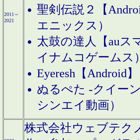
聖剣伝説２【Andr
2011～
2021
エニックス）
太鼓の達人【auス
イナムコゲームス
Eyeresh【And
ぬるぺた -クイーン
シンエイ動画）
株式会社ウェブテクノロジに