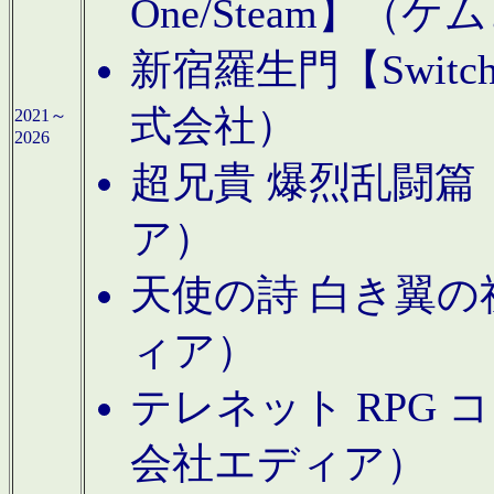
One/Steam】（ケ
新宿羅生門【Swi
式会社）
2021～
2026
超兄貴 爆烈乱闘篇【
ア）
天使の詩 白き翼の祈
ィア）
テレネット RPG 
会社エディア）