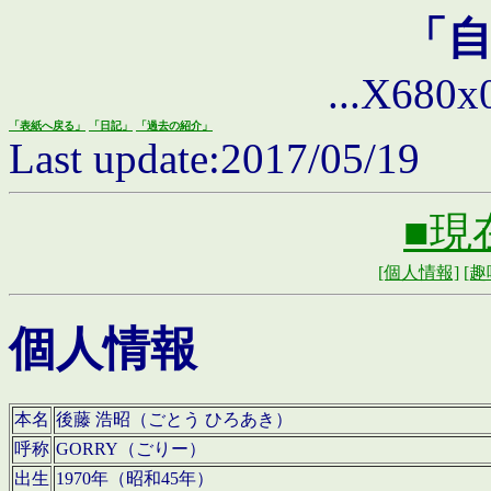
「
...X680x0 
「表紙へ戻る」
「日記」
「過去の紹介」
Last update:2017/05/19
■現
[個人情報]
[趣
個人情報
本名
後藤 浩昭（ごとう ひろあき）
呼称
GORRY（ごりー）
出生
1970年（昭和45年）