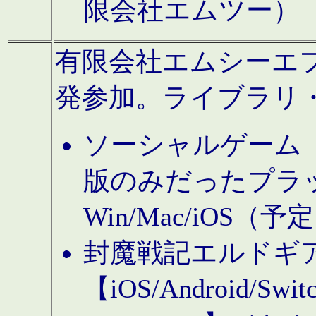
限会社エムツー）
有限会社エムシーエフに
発参加。ライブラリ
ソーシャルゲーム（タ
版のみだったプラ
Win/Mac/iOS（
封魔戦記エルドギ
【iOS/Android/Switc