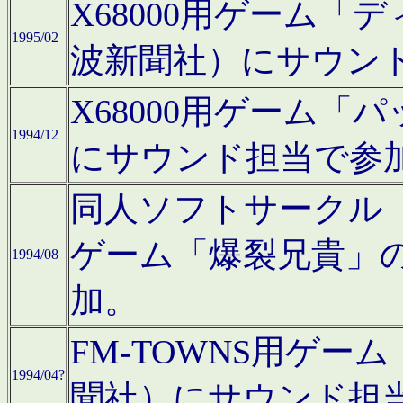
X68000用ゲーム「
1995/02
波新聞社）にサウン
X68000用ゲーム
1994/12
にサウンド担当で参
同人ソフトサークル「CA
ゲーム「爆裂兄貴」
1994/08
加。
FM-TOWNS用ゲ
1994/04?
聞社）にサウンド担