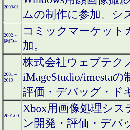
2003/01
ムの制作に参加。シ
コミックマーケット
2002～
継続中
加。
株式会社ウェブテクノロ
iMageStudio/i
2001～
2010
評価・デバッグ・ド
Xbox用画像処理シ
2001/09
ン開発・評価・デバ