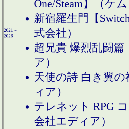
One/Steam】（ケ
新宿羅生門【Swi
式会社）
2021～
2026
超兄貴 爆烈乱闘篇【
ア）
天使の詩 白き翼の祈
ィア）
テレネット RPG 
会社エディア）