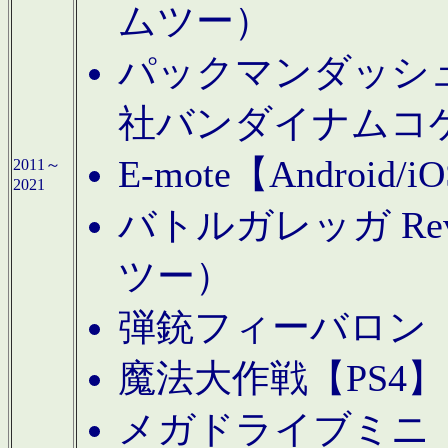
ムツー）
パックマンダッシュ！
社バンダイナムコ
E-mote【Andro
2011～
2021
バトルガレッガ Rev
ツー）
弾銃フィーバロン【
魔法大作戦【PS4
メガドライブミニ