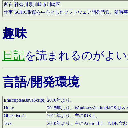
所在
神奈川県川崎市川崎区
仕事
SOHO形態を中心としたソフトウェア開発請負。随時
趣味
日記
を読まれるのがよい
言語/開発環境
Emscripten(JavaScript)
2016年より。
Unity
2015年より。Windows/Android
Objective-C
2011年より。主にiOS上。
Java
2010年より。主にAndroid上、NDK含