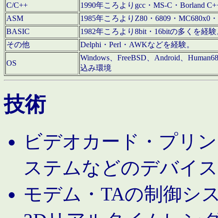
C/C++
1990年ころよりgcc・MS-C・Borland C+
ASM
1985年ころよりZ80・6809・MC680x0・
BASIC
1982年ころより8bit・16bitの多くを
その他
Delphi・Perl・AWKなどを経験。
Windows、FreeBSD、Android、Human
OS
込み環境
技術
ビデオカード・プリンタ
ステムなどのデバイス
モデム・TAの制御シ