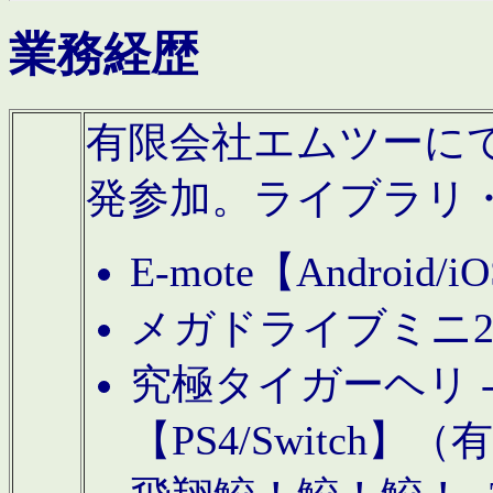
業務経歴
有限会社エムツーにてAn
発参加。ライブラリ
E-mote【Andro
メガドライブミニ
究極タイガーヘリ -TO
【PS4/Switch