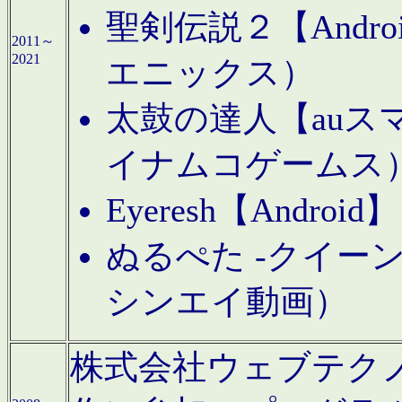
聖剣伝説２【Andr
2011～
2021
エニックス）
太鼓の達人【auス
イナムコゲームス
Eyeresh【And
ぬるぺた -クイーン
シンエイ動画）
株式会社ウェブテクノロジに