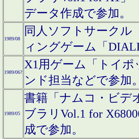
データ作成で参加。
同人ソフトサークル「C
1989/08
ィングゲーム「DIA
X1用ゲーム「トイ
1989/06?
ンド担当などで参加
書籍「ナムコ・ビデ
ブラリVol.1 for 
1989/05
成で参加。