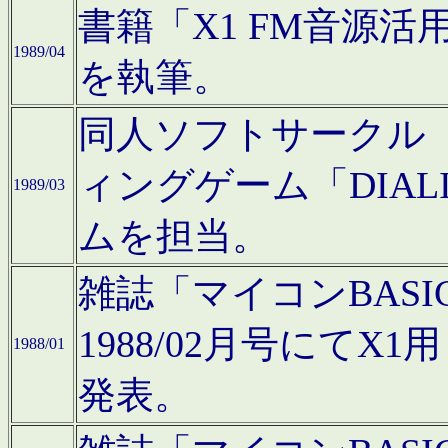
書籍「X1 FM音源
1989/04
を執筆。
同人ソフトサークル「C
ィングゲーム「DIA
1989/03
ムを担当。
雑誌「マイコンBAS
1988/02月号にてX
1988/01
発表。