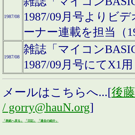
雑誌「マイコンBAS
1987/09月号より
1987/08
ーナー連載を担当（19
雑誌「マイコンBAS
1987/08
1987/09月号にて
メールはこちらへ...[
後藤浩
/ gorry@hauN.org
]
「表紙へ戻る」
「日記」
「過去の紹介」