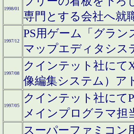
フリーの看板を下ろ
1998/01
専門とする会社へ就
PS用ゲーム「グラン
1997/12
マップエディタシス
クインテット社にてX68
1997/08
像編集システム）ア
クインテット社にて
1997/05
メインプログラマ担
スーパーファミコン