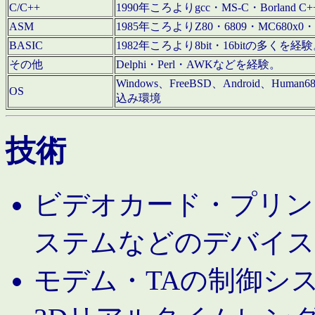
C/C++
1990年ころよりgcc・MS-C・Borland C+
ASM
1985年ころよりZ80・6809・MC680x0・
BASIC
1982年ころより8bit・16bitの多くを
その他
Delphi・Perl・AWKなどを経験。
Windows、FreeBSD、Android、Human
OS
込み環境
技術
ビデオカード・プリンタ
ステムなどのデバイス
モデム・TAの制御シ