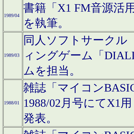
書籍「X1 FM音源
1989/04
を執筆。
同人ソフトサークル「C
ィングゲーム「DIA
1989/03
ムを担当。
雑誌「マイコンBAS
1988/02月号にてX
1988/01
発表。