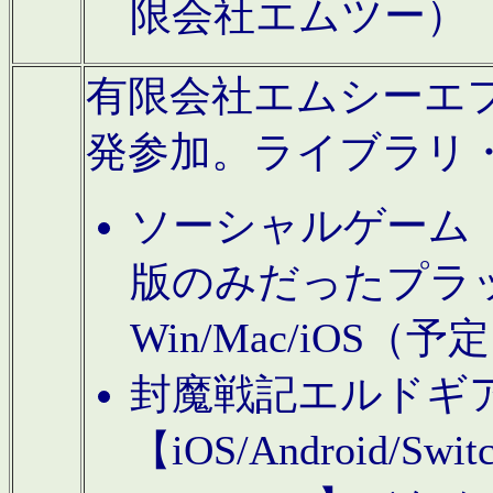
限会社エムツー）
有限会社エムシーエフに
発参加。ライブラリ
ソーシャルゲーム（タ
版のみだったプラ
Win/Mac/iOS（
封魔戦記エルドギ
【iOS/Android/Switc