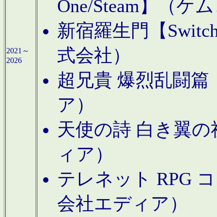
One/Steam】（ケ
新宿羅生門【Swi
式会社）
2021～
2026
超兄貴 爆烈乱闘篇【
ア）
天使の詩 白き翼の祈
ィア）
テレネット RPG 
会社エディア）