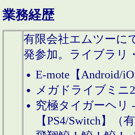
業務経歴
有限会社エムツーにてAn
発参加。ライブラリ
E-mote【Andro
メガドライブミニ
究極タイガーヘリ -TO
【PS4/Switch