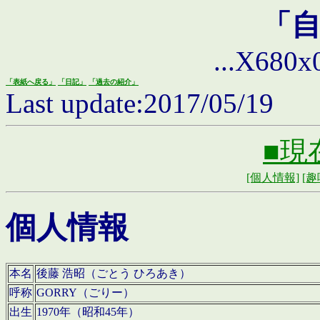
「
...X680x0 
「表紙へ戻る」
「日記」
「過去の紹介」
Last update:2017/05/19
■現
[個人情報]
[趣
個人情報
本名
後藤 浩昭（ごとう ひろあき）
呼称
GORRY（ごりー）
出生
1970年（昭和45年）