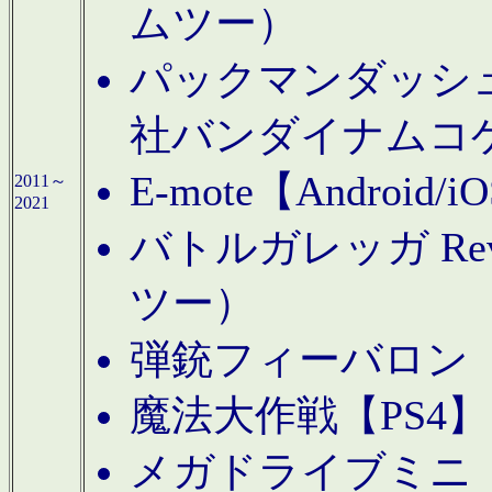
ムツー）
パックマンダッシュ！
社バンダイナムコ
E-mote【Andro
2011～
2021
バトルガレッガ Rev
ツー）
弾銃フィーバロン【
魔法大作戦【PS4
メガドライブミニ