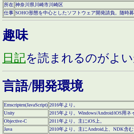
所在
神奈川県川崎市川崎区
仕事
SOHO形態を中心としたソフトウェア開発請負。随時
趣味
日記
を読まれるのがよい
言語/開発環境
Emscripten(JavaScript)
2016年より。
Unity
2015年より。Windows/Android
Objective-C
2011年より。主にiOS上。
Java
2010年より。主にAndroid上、NDK含