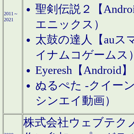
聖剣伝説２【Andr
2011～
2021
エニックス）
太鼓の達人【auス
イナムコゲームス
Eyeresh【And
ぬるぺた -クイーン
シンエイ動画）
株式会社ウェブテクノロジに