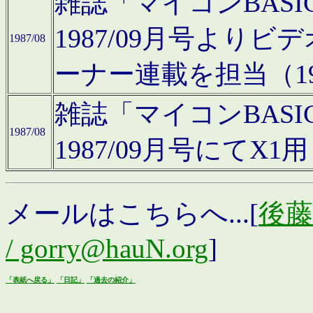
雑誌「マイコンBAS
1987/09月号より
1987/08
ーナー連載を担当（19
雑誌「マイコンBAS
1987/08
1987/09月号にて
メールはこちらへ...[
後藤浩
/ gorry@hauN.org
]
「表紙へ戻る」
「日記」
「過去の紹介」