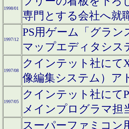
フリーの看板を下ろ
1998/01
専門とする会社へ就
PS用ゲーム「グラン
1997/12
マップエディタシス
クインテット社にてX68
1997/08
像編集システム）ア
クインテット社にて
1997/05
メインプログラマ担
スーパーファミコン