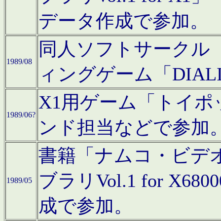
データ作成で参加。
同人ソフトサークル「C
1989/08
ィングゲーム「DIA
X1用ゲーム「トイ
1989/06?
ンド担当などで参加
書籍「ナムコ・ビデ
ブラリVol.1 for 
1989/05
成で参加。