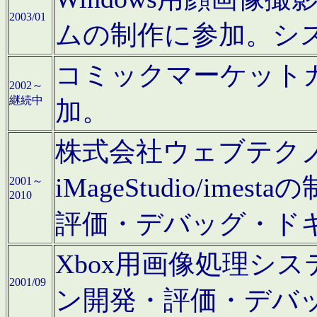
2003/01
ムの制作に参加。シ
コミックマーケット
2002～
継続中
加。
株式会社ウェブテクノロ
iMageStudio/i
2001～
2010
評価・デバッグ・ド
Xbox用画像処理シ
2001/09
ン開発・評価・デバ