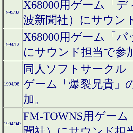
X68000用ゲーム「
1995/02
波新聞社）にサウン
X68000用ゲーム
1994/12
にサウンド担当で参
同人ソフトサークル「CA
ゲーム「爆裂兄貴」
1994/08
加。
FM-TOWNS用ゲ
1994/04?
聞社）にサウンド担