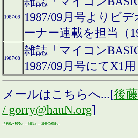
雑誌「マイコンBAS
1987/09月号より
1987/08
ーナー連載を担当（19
雑誌「マイコンBAS
1987/08
1987/09月号にて
メールはこちらへ...[
後藤浩
/ gorry@hauN.org
]
「表紙へ戻る」
「日記」
「過去の紹介」