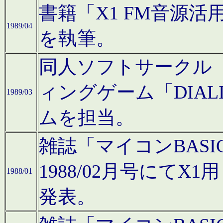
書籍「X1 FM音源
1989/04
を執筆。
同人ソフトサークル「C
ィングゲーム「DIA
1989/03
ムを担当。
雑誌「マイコンBAS
1988/02月号にてX
1988/01
発表。