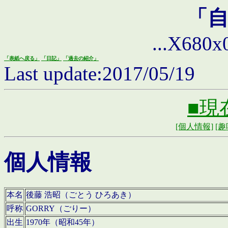
「
...X680x0 
「表紙へ戻る」
「日記」
「過去の紹介」
Last update:2017/05/19
■現
[個人情報]
[趣
個人情報
本名
後藤 浩昭（ごとう ひろあき）
呼称
GORRY（ごりー）
出生
1970年（昭和45年）