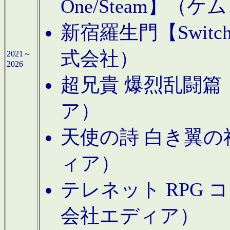
One/Steam】（ケ
新宿羅生門【Swi
式会社）
2021～
2026
超兄貴 爆烈乱闘篇【
ア）
天使の詩 白き翼の祈
ィア）
テレネット RPG 
会社エディア）