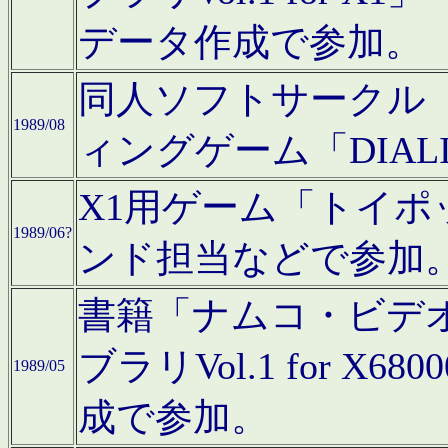
データ作成で参加。
同人ソフトサークル「C
1989/08
ィングゲーム「DIA
X1用ゲーム「トイ
1989/06?
ンド担当などで参加
書籍「ナムコ・ビデ
ブラリVol.1 for 
1989/05
成で参加。