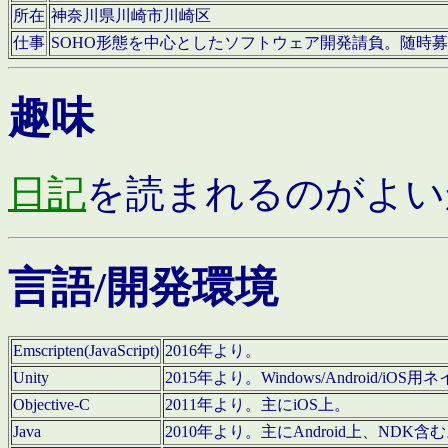
所在
神奈川県川崎市川崎区
仕事
SOHO形態を中心としたソフトウェア開発請負。随時
趣味
日記
を読まれるのがよい
言語/開発環境
Emscripten(JavaScript)
2016年より。
Unity
2015年より。Windows/Android
Objective-C
2011年より。主にiOS上。
Java
2010年より。主にAndroid上、NDK含