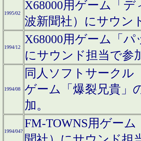
X68000用ゲーム「
1995/02
波新聞社）にサウン
X68000用ゲーム
1994/12
にサウンド担当で参
同人ソフトサークル「CA
ゲーム「爆裂兄貴」
1994/08
加。
FM-TOWNS用ゲ
1994/04?
聞社）にサウンド担