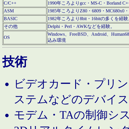
C/C++
1990年ころよりgcc・MS-C・Borland C+
ASM
1985年ころよりZ80・6809・MC680x0・
BASIC
1982年ころより8bit・16bitの多くを
その他
Delphi・Perl・AWKなどを経験。
Windows、FreeBSD、Android、Human
OS
込み環境
技術
ビデオカード・プリンタ
ステムなどのデバイス
モデム・TAの制御シ