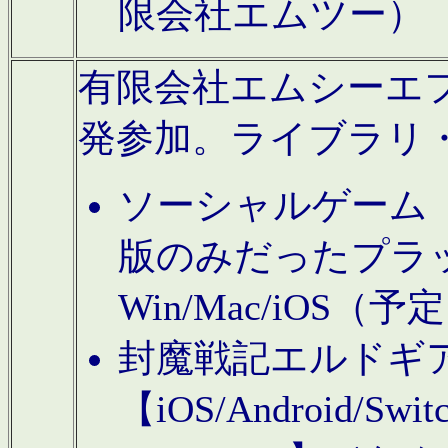
限会社エムツー）
有限会社エムシーエフに
発参加。ライブラリ
ソーシャルゲーム（タ
版のみだったプラ
Win/Mac/iOS（
封魔戦記エルドギ
【iOS/Android/Switc