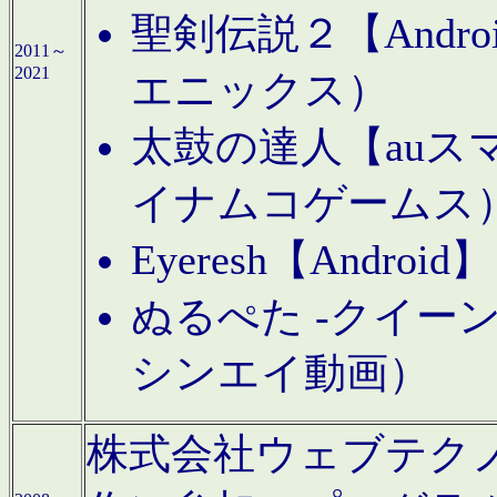
聖剣伝説２【Andr
2011～
2021
エニックス）
太鼓の達人【auス
イナムコゲームス
Eyeresh【And
ぬるぺた -クイーン
シンエイ動画）
株式会社ウェブテクノロジに