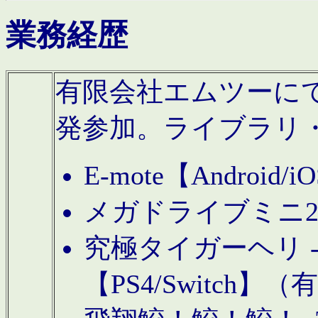
業務経歴
有限会社エムツーにてAn
発参加。ライブラリ
E-mote【Andro
メガドライブミニ
究極タイガーヘリ -TO
【PS4/Switch