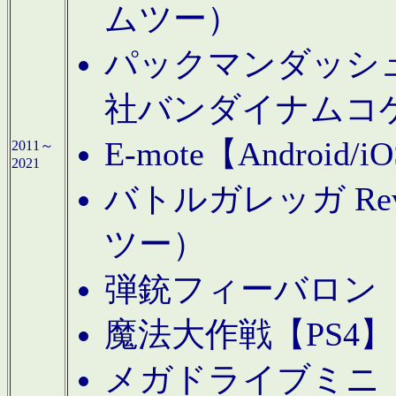
ムツー）
パックマンダッシュ！
社バンダイナムコ
E-mote【Andro
2011～
2021
バトルガレッガ Rev
ツー）
弾銃フィーバロン【
魔法大作戦【PS4
メガドライブミニ