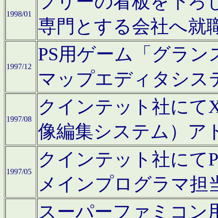
フリーの看板を下ろ
1998/01
専門とする会社へ就
PS用ゲーム「グラン
1997/12
マップエディタシス
クインテット社にてX68
1997/08
像編集システム）ア
クインテット社にて
1997/05
メインプログラマ担
スーパーファミコン