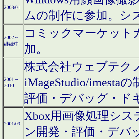
2003/01
ムの制作に参加。シ
コミックマーケット
2002～
継続中
加。
株式会社ウェブテクノロ
iMageStudio/i
2001～
2010
評価・デバッグ・ド
Xbox用画像処理シ
2001/09
ン開発・評価・デバ