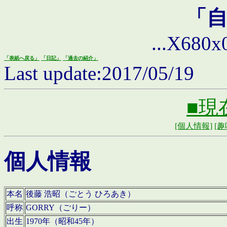
「
...X680x0 
「表紙へ戻る」
「日記」
「過去の紹介」
Last update:2017/05/19
■現
[個人情報]
[趣
個人情報
本名
後藤 浩昭（ごとう ひろあき）
呼称
GORRY（ごりー）
出生
1970年（昭和45年）