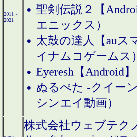
聖剣伝説２【Andr
2011～
2021
エニックス）
太鼓の達人【auス
イナムコゲームス
Eyeresh【And
ぬるぺた -クイーン
シンエイ動画）
株式会社ウェブテクノロジに