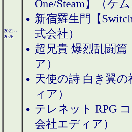
One/Steam】（ケ
新宿羅生門【Swi
式会社）
2021～
2026
超兄貴 爆烈乱闘篇【
ア）
天使の詩 白き翼の祈
ィア）
テレネット RPG 
会社エディア）