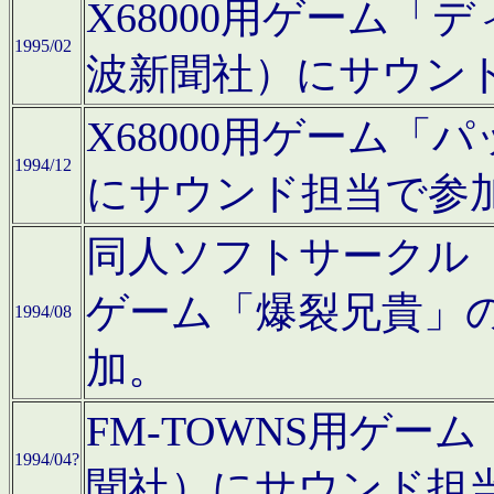
X68000用ゲーム「
1995/02
波新聞社）にサウン
X68000用ゲーム
1994/12
にサウンド担当で参
同人ソフトサークル「CA
ゲーム「爆裂兄貴」
1994/08
加。
FM-TOWNS用ゲ
1994/04?
聞社）にサウンド担