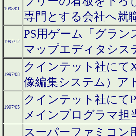
フリーの看板を下ろ
1998/01
専門とする会社へ就
PS用ゲーム「グラン
1997/12
マップエディタシス
クインテット社にてX68
1997/08
像編集システム）ア
クインテット社にて
1997/05
メインプログラマ担
スーパーファミコン