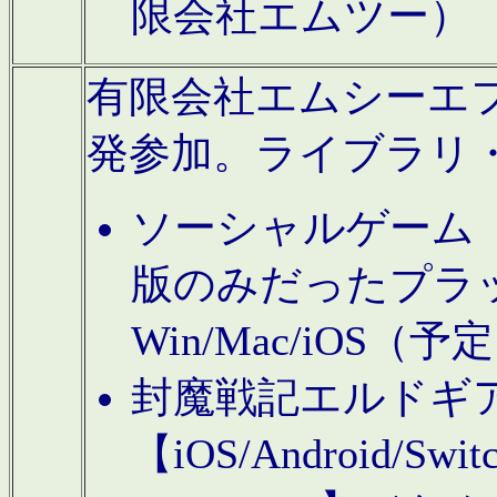
限会社エムツー）
有限会社エムシーエフに
発参加。ライブラリ
ソーシャルゲーム（タ
版のみだったプラ
Win/Mac/iOS（
封魔戦記エルドギ
【iOS/Android/Switc