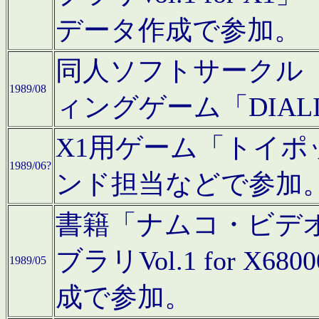
データ作成で参加。
同人ソフトサークル「C
1989/08
ィングゲーム「DIA
X1用ゲーム「トイ
1989/06?
ンド担当などで参加
書籍「ナムコ・ビデ
ブラリVol.1 for 
1989/05
成で参加。