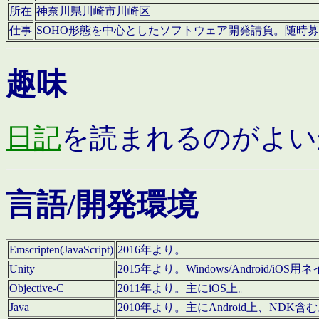
所在
神奈川県川崎市川崎区
仕事
SOHO形態を中心としたソフトウェア開発請負。随時
趣味
日記
を読まれるのがよい
言語/開発環境
Emscripten(JavaScript)
2016年より。
Unity
2015年より。Windows/Android
Objective-C
2011年より。主にiOS上。
Java
2010年より。主にAndroid上、NDK含