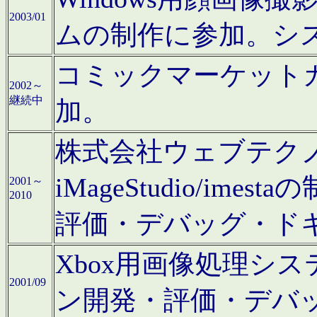
2003/01
ムの制作に参加。シ
コミックマーケット
2002～
継続中
加。
株式会社ウェブテクノロ
iMageStudio/i
2001～
2010
評価・デバッグ・ド
Xbox用画像処理シ
2001/09
ン開発・評価・デバ