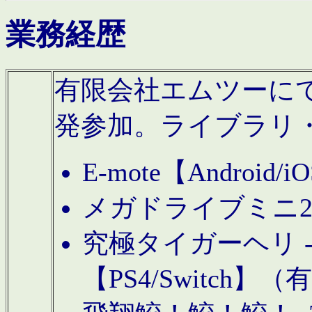
業務経歴
有限会社エムツーにてAn
発参加。ライブラリ
E-mote【Andro
メガドライブミニ
究極タイガーヘリ -TO
【PS4/Switch