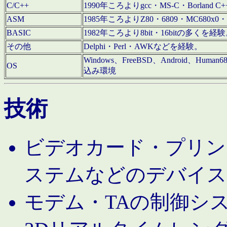
C/C++
1990年ころよりgcc・MS-C・Borland C+
ASM
1985年ころよりZ80・6809・MC680x0・
BASIC
1982年ころより8bit・16bitの多くを
その他
Delphi・Perl・AWKなどを経験。
Windows、FreeBSD、Android、Human
OS
込み環境
技術
ビデオカード・プリンタ
ステムなどのデバイス
モデム・TAの制御シ