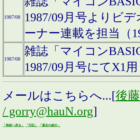
雑誌「マイコンBAS
1987/09月号より
1987/08
ーナー連載を担当（19
雑誌「マイコンBAS
1987/08
1987/09月号にて
メールはこちらへ...[
後藤浩
/ gorry@hauN.org
]
「表紙へ戻る」
「日記」
「過去の紹介」