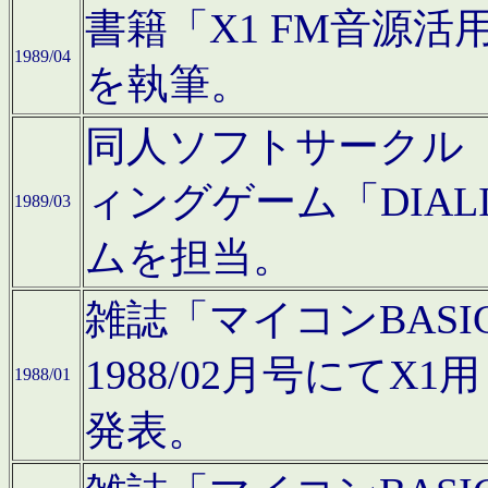
書籍「X1 FM音源
1989/04
を執筆。
同人ソフトサークル「C
ィングゲーム「DIA
1989/03
ムを担当。
雑誌「マイコンBAS
1988/02月号にてX
1988/01
発表。