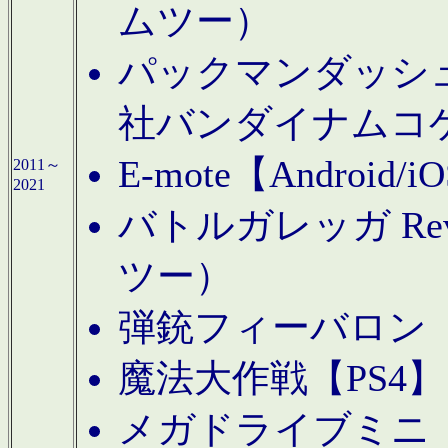
ムツー）
パックマンダッシュ！
社バンダイナムコ
E-mote【Andro
2011～
2021
バトルガレッガ Rev
ツー）
弾銃フィーバロン【
魔法大作戦【PS4
メガドライブミニ