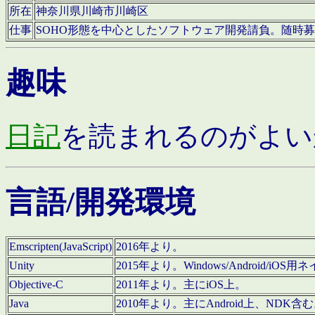
所在
神奈川県川崎市川崎区
仕事
SOHO形態を中心としたソフトウェア開発請負。随時
趣味
日記
を読まれるのがよい
言語/開発環境
Emscripten(JavaScript)
2016年より。
Unity
2015年より。Windows/Android
Objective-C
2011年より。主にiOS上。
Java
2010年より。主にAndroid上、NDK含