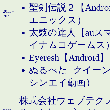
聖剣伝説２【Andr
2011～
2021
エニックス）
太鼓の達人【auス
イナムコゲームス
Eyeresh【And
ぬるぺた -クイーン
シンエイ動画）
株式会社ウェブテクノロジに