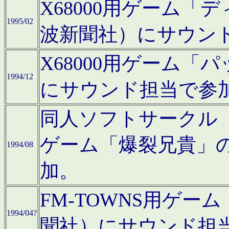
X68000用ゲーム「
1995/02
波新聞社）にサウン
X68000用ゲーム
1994/12
にサウンド担当で参
同人ソフトサークル「CA
ゲーム「爆裂兄貴」
1994/08
加。
FM-TOWNS用ゲ
1994/04?
聞社）にサウンド担