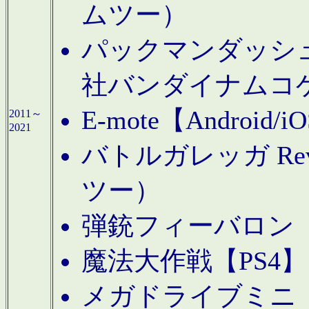
ムツー）
パックマンダッシュ！
社バンダイナムコ
E-mote【Andro
2011～
2021
バトルガレッガ Rev
ツー）
弾銃フィーバロン【
魔法大作戦【PS4
メガドライブミニ