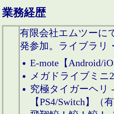
業務経歴
有限会社エムツーにてAn
発参加。ライブラリ
E-mote【Andro
メガドライブミニ
究極タイガーヘリ -TO
【PS4/Switch