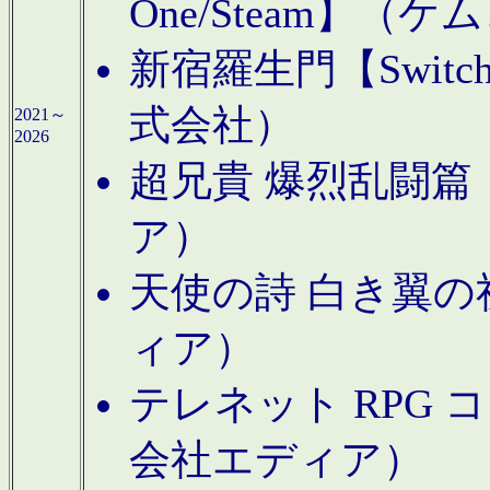
One/Steam】（ケ
新宿羅生門【Swi
式会社）
2021～
2026
超兄貴 爆烈乱闘篇【
ア）
天使の詩 白き翼の祈
ィア）
テレネット RPG 
会社エディア）