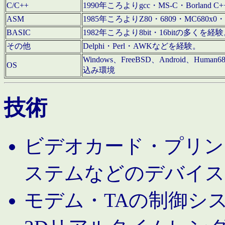
C/C++
1990年ころよりgcc・MS-C・Borland C+
ASM
1985年ころよりZ80・6809・MC680x0・
BASIC
1982年ころより8bit・16bitの多くを
その他
Delphi・Perl・AWKなどを経験。
Windows、FreeBSD、Android、Human
OS
込み環境
技術
ビデオカード・プリンタ
ステムなどのデバイス
モデム・TAの制御シ