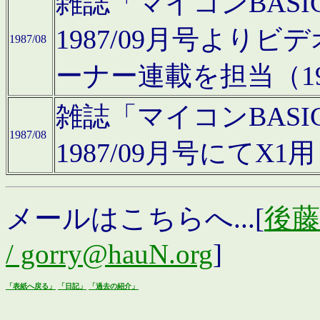
雑誌「マイコンBAS
1987/09月号より
1987/08
ーナー連載を担当（19
雑誌「マイコンBAS
1987/08
1987/09月号にて
メールはこちらへ...[
後藤浩
/ gorry@hauN.org
]
「表紙へ戻る」
「日記」
「過去の紹介」