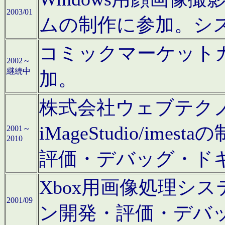
2003/01
ムの制作に参加。シ
コミックマーケット
2002～
継続中
加。
株式会社ウェブテクノロ
iMageStudio/i
2001～
2010
評価・デバッグ・ド
Xbox用画像処理シ
2001/09
ン開発・評価・デバ