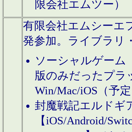
限会社エムツー）
有限会社エムシーエフに
発参加。ライブラリ
ソーシャルゲーム（タ
版のみだったプラ
Win/Mac/iOS（
封魔戦記エルドギ
【iOS/Android/Switc