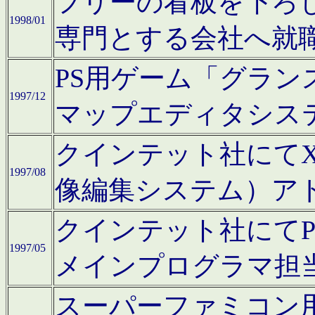
フリーの看板を下ろ
1998/01
専門とする会社へ就
PS用ゲーム「グラン
1997/12
マップエディタシス
クインテット社にてX68
1997/08
像編集システム）ア
クインテット社にて
1997/05
メインプログラマ担
スーパーファミコン