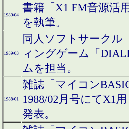
書籍「X1 FM音源
1989/04
を執筆。
同人ソフトサークル「C
ィングゲーム「DIA
1989/03
ムを担当。
雑誌「マイコンBAS
1988/02月号にてX
1988/01
発表。