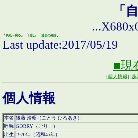
「
...X680x0 
「表紙へ戻る」
「日記」
「過去の紹介」
Last update:2017/05/19
■現
[個人情報]
[趣
個人情報
本名
後藤 浩昭（ごとう ひろあき）
呼称
GORRY（ごりー）
出生
1970年（昭和45年）