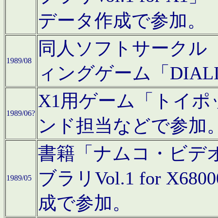
データ作成で参加。
同人ソフトサークル「C
1989/08
ィングゲーム「DIA
X1用ゲーム「トイ
1989/06?
ンド担当などで参加
書籍「ナムコ・ビデ
ブラリVol.1 for 
1989/05
成で参加。