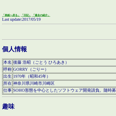
「表紙へ戻る」
「日記」
「過去の紹介」
Last update:2017/05/19
個人情報
本名
後藤 浩昭（ごとう ひろあき）
呼称
GORRY（ごりー）
出生
1970年（昭和45年）
所在
神奈川県川崎市川崎区
仕事
SOHO形態を中心としたソフトウェア開発請負。随時
趣味