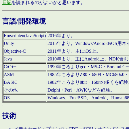
日記
を読まれるのがよいかと思います。
言語/開発環境
Emscripten(JavaScript)
2016年より。
Unity
2015年より。Windows/Android
Objective-C
2011年より。主にiOS上。
Java
2010年より。主にAndroid上、NDK含
C/C++
1990年ころよりgcc・MS-C・Borland C+
ASM
1985年ころよりZ80・6809・MC680x0・
BASIC
1982年ころより8bit・16bitの多くを
その他
Delphi・Perl・AWKなどを経験。
OS
Windows、FreeBSD、Android、Human
技術
ビデオカード・プリンタ・FDD・SCSI・サウンドシ