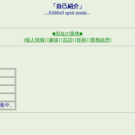
「自己紹介」
...X680x0 spirit inside...
■現在の業務■
[個人情報]
[趣味]
[言語]
[技術]
[業務経歴]
募集中。