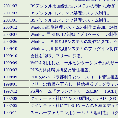
2001/03
BSデジタル用画像処理システムの制作に参加
2001/03
BSデジタルコンテンツ処理システム制作。
2001/01
BSデジタルコンテンツ処理システム制作。
2000/12
Windows画像処理システムの制作に参加。
2000/07
Windows用ISDN TA制御アプリケーション制
2000/06
Windows用画像処理システムの制作に参加
1999/10
Windows用画像処理システムのプラグイン制
1999/10
会社を退職、フリーに戻る。
1999/09
VoIPを利用したコールセンターシステムのサ
1999/03
PHSの開発環境構築と管理担当。
1998/09
PDCのハンドラ部制作とソースコード管理担
1998/01
フリーの看板を下ろし、通信機器プログラミ
1997/12
PS用ゲーム「グランストリーム伝紀」（SCE
1997/08
クインテット社にてX68000用HyperCAD
1997/05
クインテット社にてPS用ゲームの各種エディ
1995/11
スーパーファミコン用ゲーム「天地創造」（