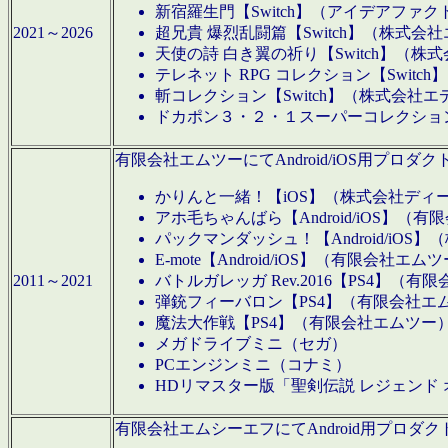
新宿羅生門【Switch】（アイデアファ
2021～2026
超兄貴 爆烈乱闘篇【Switch】（株式会
天使の詩 白き翼の祈り【Switch】（株
テレネット RPG コレクション【Switc
斬コレクション【Switch】（株式会社エ
ドカポン３・２・１スーパーコレクション！
有限会社エムツーにてAndroid/iOS用プ
かりんと一緒！【iOS】（株式会社ディ
アホ毛ちゃんばら【Android/iOS】（
パックマンダッシュ！【Android/iO
E-mote【Android/iOS】（有限会社エム
2011～2021
バトルガレッガ Rev.2016【PS4】（
弾銃フィーバロン【PS4】（有限会社エ
魔法大作戦【PS4】（有限会社エムツー
メガドライブミニ（セガ）
PCエンジンミニ（コナミ）
HDリマスター版「聖剣伝説 レジェンド
有限会社エムシーエフにてAndroid用プロ