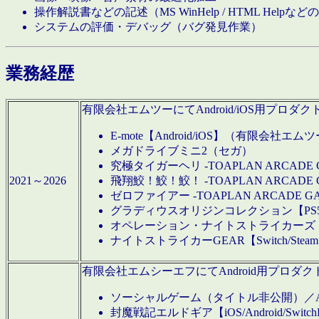
操作解説書などの記述（MS WinHelp / HTML Help
システムの評価・デバッグ（バグ発見作業）
業務経歴
有限会社エムツーにてAndroid/iOS用プ
E-mote【Android/iOS】（有限会社エム
メガドライブミニ2（セガ）
究極タイガーヘリ -TOAPLAN ARCADE 
2021～2026
飛翔鮫！鮫！鮫！ -TOAPLAN ARCADE 
ゼロファイアー -TOAPLAN ARCADE G
グラディウスオリジンコレクション【PS5/Switch
オペレーション・ナイトストライカーズ【Swi
ナイトストライカーGEAR【Switch/St
有限会社エムシーエフにてAndroid用プロ
ソーシャルゲーム（タイトル非公開）／And
封魔戦記エルドギア【iOS/Android/SwitchPS5