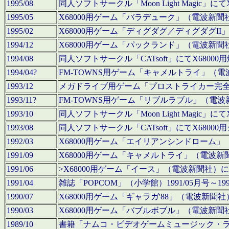
1995/08
同人ソフトサークル「Moon Light Magi
1995/05
X68000用ゲーム「バラデューク」（電波新
1995/02
X68000用ゲーム「ディグダグ／ディグダグI
1994/12
X68000用ゲーム「パックランド」（電波新
1994/08
同人ソフトサークル「CATsoft」にてX68
1994/04?
FM-TOWNS用ゲーム「キャメルトライ」（
1993/12
メガドライブ用ゲーム「プロストライカー完
1993/11?
FM-TOWNS用ゲーム「リブルラブル」（電
1993/10
同人ソフトサークル「Moon Light Magi
1993/08
同人ソフトサークル「CATsoft」にてX68
1992/03
X68000用ゲーム「エイリアンシンドローム
1991/09
X68000用ゲーム「キャメルトライ」（電波
1991/06
>X68000用ゲーム「イース」（電波新聞社
1991/04
雑誌「POPCOM」（小学館）1991/05月
1990/07
X68000用ゲーム「ギャラガ'88」（電波新
1990/03
X68000用ゲーム「バブルボブル」（電波新
1989/10
書籍「ナムコ・ビデオゲームミュージック・ライブ