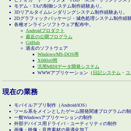
モデム・TAの制御システム制作経験あり。
3Dリアルタイムレンダリングシステム制作経験あり。
2Dグラフィックパッケージ・減色処理システム制作経
各種オンラインソフトウェア配布中。
Androidプロダクト
最近の公開プログラム
GitHub
過去のソフトウェア
Windows/MS-DOS用
X680x0用
汎用MIDIデータ開発システム
WWWアプリケーション（
日記システム
・
コ
現在の業務
モバイルアプリ制作（Android/iOS）
ツール系をメインとしたゲーム開発関連プログラムの制
一般Windowsアプリケーションの制作
外部デバイス用ドライバ・ユーティリティの制作
画像・映像・音声素材の最適化加工