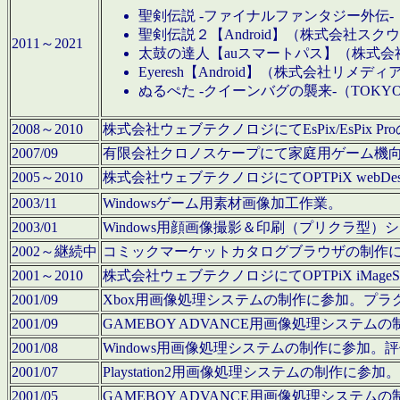
聖剣伝説 -ファイナルファンタジー外伝-
聖剣伝説２【Android】（株式会社ス
2011～2021
太鼓の達人【auスマートパス】（株式
Eyeresh【Android】（株式会社リメディ
ぬるぺた -クイーンバグの襲来-（TOKY
2008～2010
株式会社ウェブテクノロジにてEsPix/EsPi
2007/09
有限会社クロノスケープにて家庭用ゲーム機
2005～2010
株式会社ウェブテクノロジにてOPTPiX webD
2003/11
Windowsゲーム用素材画像加工作業。
2003/01
Windows用顔画像撮影＆印刷（プリクラ型
2002～継続中
コミックマーケットカタログブラウザの制作
2001～2010
株式会社ウェブテクノロジにてOPTPiX iMag
2001/09
Xbox用画像処理システムの制作に参加。プ
2001/09
GAMEBOY ADVANCE用画像処理シス
2001/08
Windows用画像処理システムの制作に参加
2001/07
Playstation2用画像処理システムの制作
2001/05
GAMEBOY ADVANCE用画像処理シス