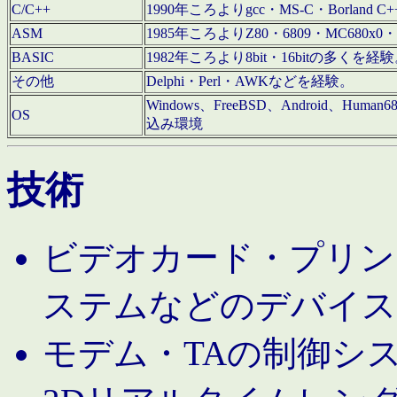
C/C++
1990年ころよりgcc・MS-C・Borland C+
ASM
1985年ころよりZ80・6809・MC680x0・
BASIC
1982年ころより8bit・16bitの多くを
その他
Delphi・Perl・AWKなどを経験。
Windows、FreeBSD、Android、Human
OS
込み環境
技術
ビデオカード・プリンタ
ステムなどのデバイス
モデム・TAの制御シ