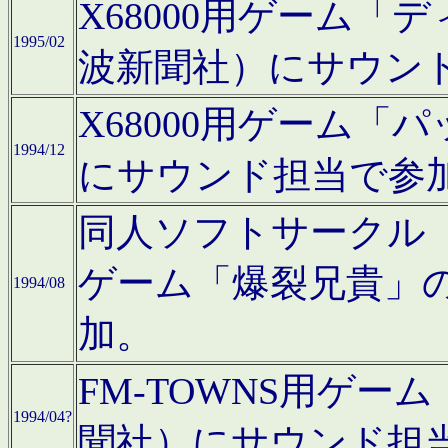
X68000用ゲーム「
1995/02
波新聞社）にサウン
X68000用ゲーム
1994/12
にサウンド担当で参
同人ソフトサークル「CA
ゲーム「爆裂兄貴」
1994/08
加。
FM-TOWNS用ゲ
1994/04?
聞社）にサウンド担