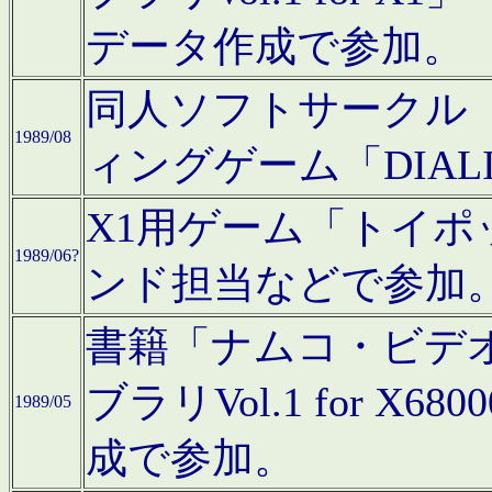
データ作成で参加。
同人ソフトサークル「C
1989/08
ィングゲーム「DIA
X1用ゲーム「トイ
1989/06?
ンド担当などで参加
書籍「ナムコ・ビデ
ブラリVol.1 for 
1989/05
成で参加。