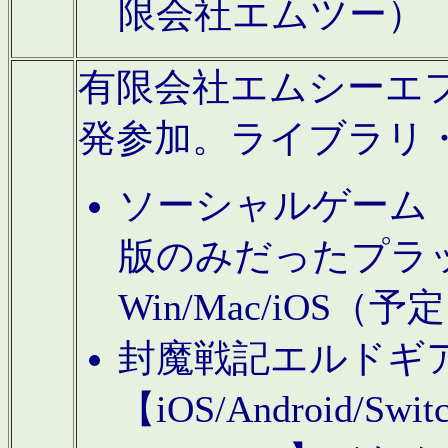
限会社エムツー）
有限会社エムシーエフに
発参加。ライブラリ
ソーシャルゲーム（タ
版のみだったプラ
Win/Mac/iOS（
封魔戦記エルドギ
【iOS/Android/Switc