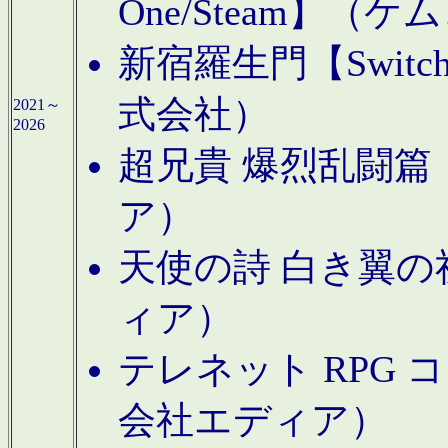
One/Steam】（ケ
新宿羅生門【Swi
式会社）
2021～
2026
超兄貴 爆烈乱闘篇【
ア）
天使の詩 白き翼の祈
ィア）
テレネット RPG 
会社エディア）