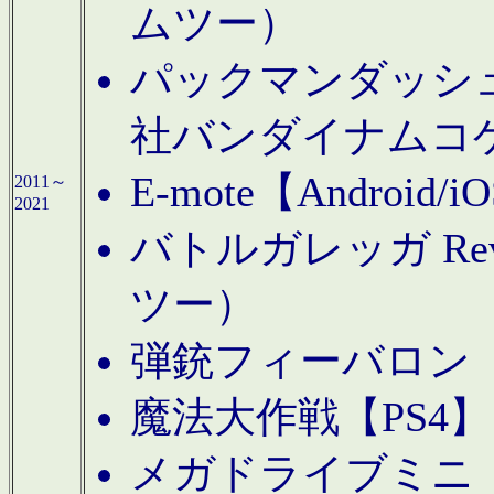
ムツー）
パックマンダッシュ！
社バンダイナムコ
E-mote【Andro
2011～
2021
バトルガレッガ Rev
ツー）
弾銃フィーバロン【
魔法大作戦【PS4
メガドライブミニ