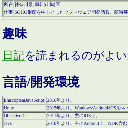
所在
神奈川県川崎市川崎区
仕事
SOHO形態を中心としたソフトウェア開発請負。随時
趣味
日記
を読まれるのがよい
言語/開発環境
Emscripten(JavaScript)
2016年より。
Unity
2015年より。Windows/Android
Objective-C
2011年より。主にiOS上。
Java
2010年より。主にAndroid上、NDK含