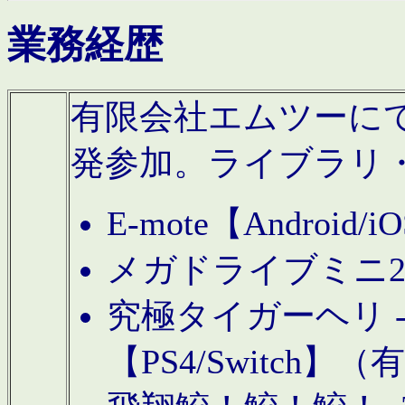
業務経歴
有限会社エムツーにてAn
発参加。ライブラリ
E-mote【Andro
メガドライブミニ
究極タイガーヘリ -TO
【PS4/Switch