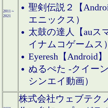
聖剣伝説２【Andr
2011～
2021
エニックス）
太鼓の達人【auス
イナムコゲームス
Eyeresh【And
ぬるぺた -クイーン
シンエイ動画）
株式会社ウェブテクノロジに