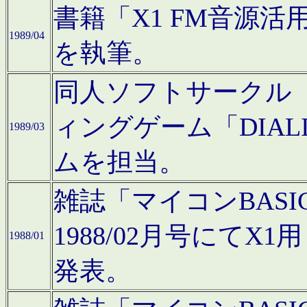
書籍「X1 FM音源
1989/04
を執筆。
同人ソフトサークル「C
ィングゲーム「DIA
1989/03
ムを担当。
雑誌「マイコンBAS
1988/02月号にてX
1988/01
発表。