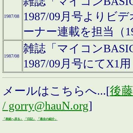
雑誌「マイコンBAS
1987/09月号より
1987/08
ーナー連載を担当（19
雑誌「マイコンBAS
1987/08
1987/09月号にて
メールはこちらへ...[
後藤浩
/ gorry@hauN.org
]
「表紙へ戻る」
「日記」
「過去の紹介」