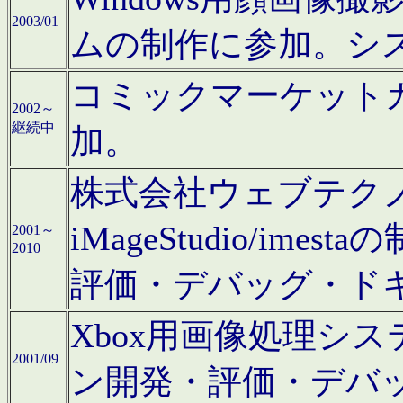
2003/01
ムの制作に参加。シ
コミックマーケット
2002～
継続中
加。
株式会社ウェブテクノロ
iMageStudio/i
2001～
2010
評価・デバッグ・ド
Xbox用画像処理シ
2001/09
ン開発・評価・デバ