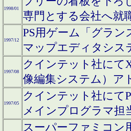
フリーの看板を下ろ
1998/01
専門とする会社へ就
PS用ゲーム「グラン
1997/12
マップエディタシス
クインテット社にてX68
1997/08
像編集システム）ア
クインテット社にて
1997/05
メインプログラマ担
スーパーファミコン