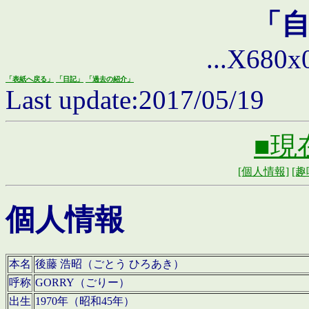
「
...X680x0 
「表紙へ戻る」
「日記」
「過去の紹介」
Last update:2017/05/19
■現
[個人情報]
[趣
個人情報
本名
後藤 浩昭（ごとう ひろあき）
呼称
GORRY（ごりー）
出生
1970年（昭和45年）