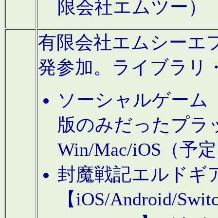
限会社エムツー）
有限会社エムシーエフに
発参加。ライブラリ
ソーシャルゲーム（タ
版のみだったプラ
Win/Mac/iOS（
封魔戦記エルドギ
【iOS/Android/Switc