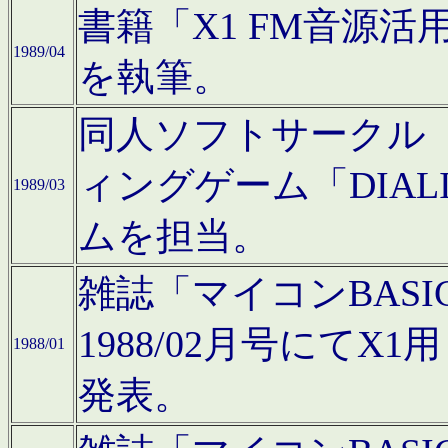
書籍「X1 FM音源
1989/04
を執筆。
同人ソフトサークル「C
ィングゲーム「DIA
1989/03
ムを担当。
雑誌「マイコンBAS
1988/02月号にてX
1988/01
発表。