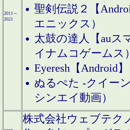
聖剣伝説２【Andr
2011～
2021
エニックス）
太鼓の達人【auス
イナムコゲームス
Eyeresh【And
ぬるぺた -クイーン
シンエイ動画）
株式会社ウェブテクノロジに