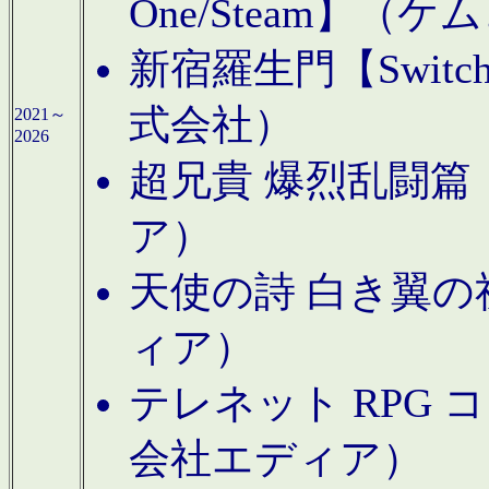
One/Steam】（ケ
新宿羅生門【Swi
式会社）
2021～
2026
超兄貴 爆烈乱闘篇【
ア）
天使の詩 白き翼の祈
ィア）
テレネット RPG 
会社エディア）