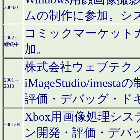
2003/01
ムの制作に参加。シ
コミックマーケット
2002～
継続中
加。
株式会社ウェブテクノロ
iMageStudio/i
2001～
2010
評価・デバッグ・ド
Xbox用画像処理シ
2001/09
ン開発・評価・デバ