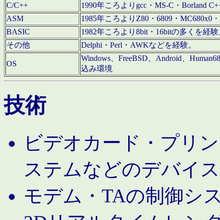
C/C++
1990年ころよりgcc・MS-C・Borland C+
ASM
1985年ころよりZ80・6809・MC680x0・
BASIC
1982年ころより8bit・16bitの多くを
その他
Delphi・Perl・AWKなどを経験。
Windows、FreeBSD、Android、Human
OS
込み環境
技術
ビデオカード・プリンタ
ステムなどのデバイス
モデム・TAの制御シ