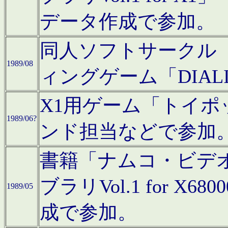
データ作成で参加。
同人ソフトサークル「C
1989/08
ィングゲーム「DIA
X1用ゲーム「トイ
1989/06?
ンド担当などで参加
書籍「ナムコ・ビデ
ブラリVol.1 for 
1989/05
成で参加。