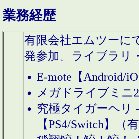
業務経歴
有限会社エムツーにてAn
発参加。ライブラリ
E-mote【Andro
メガドライブミニ
究極タイガーヘリ -TO
【PS4/Switch