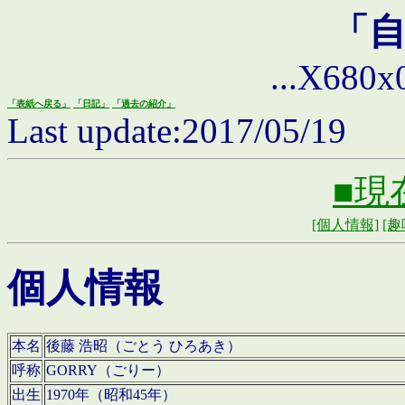
「
...X680x0 
「表紙へ戻る」
「日記」
「過去の紹介」
Last update:2017/05/19
■現
[個人情報]
[趣
個人情報
本名
後藤 浩昭（ごとう ひろあき）
呼称
GORRY（ごりー）
出生
1970年（昭和45年）