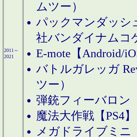
ムツー）
パックマンダッシュ！
社バンダイナムコ
E-mote【Andro
2011～
2021
バトルガレッガ Rev
ツー）
弾銃フィーバロン【
魔法大作戦【PS4
メガドライブミニ