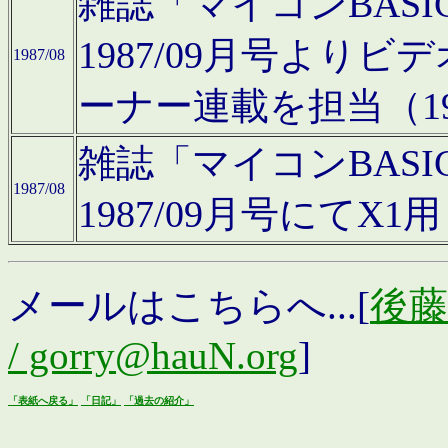
雑誌「マイコンBAS
1987/09月号より
1987/08
ーナー連載を担当（19
雑誌「マイコンBAS
1987/08
1987/09月号にて
メールはこちらへ...[
後藤浩
/ gorry@hauN.org
]
「表紙へ戻る」
「日記」
「過去の紹介」