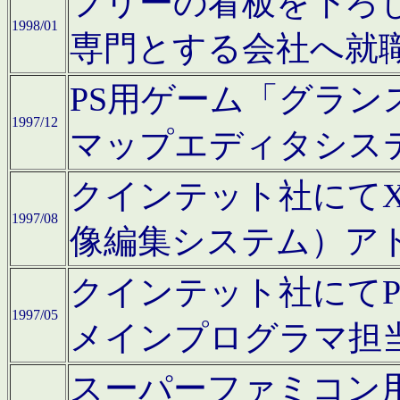
フリーの看板を下ろ
1998/01
専門とする会社へ就
PS用ゲーム「グラン
1997/12
マップエディタシス
クインテット社にてX68
1997/08
像編集システム）ア
クインテット社にて
1997/05
メインプログラマ担
スーパーファミコン