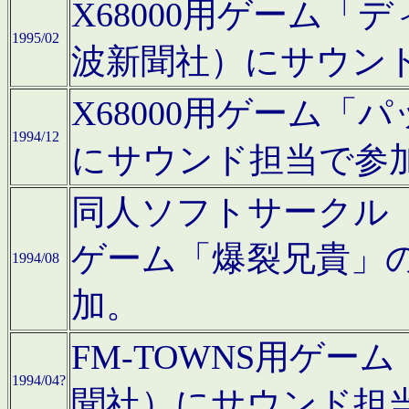
X68000用ゲーム「
1995/02
波新聞社）にサウン
X68000用ゲーム
1994/12
にサウンド担当で参
同人ソフトサークル「CA
ゲーム「爆裂兄貴」
1994/08
加。
FM-TOWNS用ゲ
1994/04?
聞社）にサウンド担