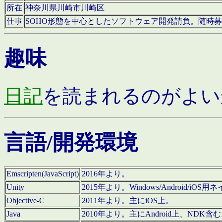
所在
神奈川県川崎市川崎区
仕事
SOHO形態を中心としたソフトウェア開発請負。随時
趣味
日記
を読まれるのがよい
言語/開発環境
Emscripten(JavaScript)
2016年より。
Unity
2015年より。Windows/Android
Objective-C
2011年より。主にiOS上。
Java
2010年より。主にAndroid上、NDK含