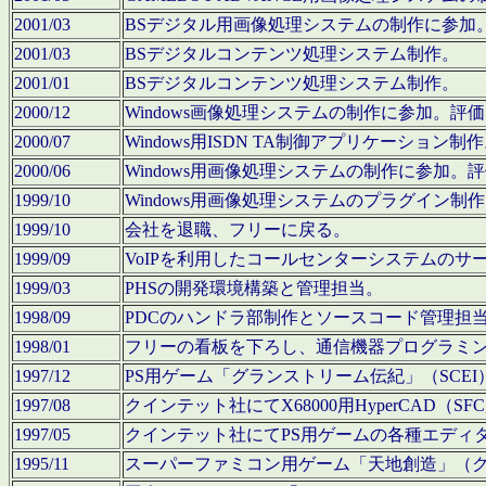
2001/03
BSデジタル用画像処理システムの制作に参加
2001/03
BSデジタルコンテンツ処理システム制作。
2001/01
BSデジタルコンテンツ処理システム制作。
2000/12
Windows画像処理システムの制作に参加。
2000/07
Windows用ISDN TA制御アプリケーション制
2000/06
Windows用画像処理システムの制作に参加
1999/10
Windows用画像処理システムのプラグイン制
1999/10
会社を退職、フリーに戻る。
1999/09
VoIPを利用したコールセンターシステムのサ
1999/03
PHSの開発環境構築と管理担当。
1998/09
PDCのハンドラ部制作とソースコード管理担
1998/01
フリーの看板を下ろし、通信機器プログラミ
1997/12
PS用ゲーム「グランストリーム伝紀」（SCE
1997/08
クインテット社にてX68000用HyperCAD
1997/05
クインテット社にてPS用ゲームの各種エディ
1995/11
スーパーファミコン用ゲーム「天地創造」（