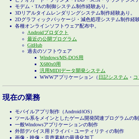
モデム・TAの制御システム制作経験あり。
3Dリアルタイムレンダリングシステム制作経験あり。
2Dグラフィックパッケージ・減色処理システム制作経
各種オンラインソフトウェア配布中。
Androidプロダクト
最近の公開プログラム
GitHub
過去のソフトウェア
Windows/MS-DOS用
X680x0用
汎用MIDIデータ開発システム
WWWアプリケーション（
日記システム
・
コ
現在の業務
モバイルアプリ制作（Android/iOS）
ツール系をメインとしたゲーム開発関連プログラムの制
一般Windowsアプリケーションの制作
外部デバイス用ドライバ・ユーティリティの制作
画像・映像・音声素材の最適化加工