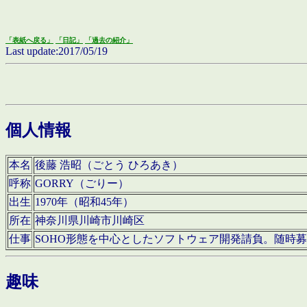
「表紙へ戻る」
「日記」
「過去の紹介」
Last update:2017/05/19
個人情報
本名
後藤 浩昭（ごとう ひろあき）
呼称
GORRY（ごりー）
出生
1970年（昭和45年）
所在
神奈川県川崎市川崎区
仕事
SOHO形態を中心としたソフトウェア開発請負。随時
趣味