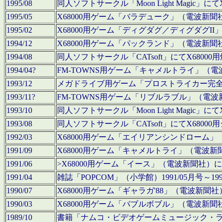
1995/08
同人ソフトサークル「Moon Light Magi
1995/05
X68000用ゲーム「バラデューク」（電波新
1995/02
X68000用ゲーム「ディグダグ／ディグダグI
1994/12
X68000用ゲーム「パックランド」（電波新
1994/08
同人ソフトサークル「CATsoft」にてX68
1994/04?
FM-TOWNS用ゲーム「キャメルトライ」（
1993/12
メガドライブ用ゲーム「プロストライカー完
1993/11?
FM-TOWNS用ゲーム「リブルラブル」（電
1993/10
同人ソフトサークル「Moon Light Magi
1993/08
同人ソフトサークル「CATsoft」にてX68
1992/03
X68000用ゲーム「エイリアンシンドローム
1991/09
X68000用ゲーム「キャメルトライ」（電波
1991/06
>X68000用ゲーム「イース」（電波新聞社
1991/04
雑誌「POPCOM」（小学館）1991/05月
1990/07
X68000用ゲーム「ギャラガ'88」（電波新
1990/03
X68000用ゲーム「バブルボブル」（電波新
1989/10
書籍「ナムコ・ビデオゲームミュージック・ライブ