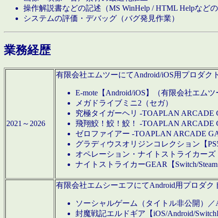
操作解説書などの記述（MS WinHelp / HTML Help
システムの評価・デバッグ（バグ発見作業）
業務経歴
有限会社エムツーにてAndroid/iOS用プ
E-mote【Android/iOS】（有限会社エム
メガドライブミニ2（セガ）
究極タイガーヘリ -TOAPLAN ARCADE 
2021～2026
飛翔鮫！鮫！鮫！ -TOAPLAN ARCADE 
ゼロファイアー -TOAPLAN ARCADE G
グラディウスオリジンコレクション【PS5/Switch
オペレーション・ナイトストライカーズ【Swi
ナイトストライカーGEAR【Switch/St
有限会社エムシーエフにてAndroid用プロ
ソーシャルゲーム（タイトル非公開）／And
封魔戦記エルドギア【iOS/Android/SwitchPS5