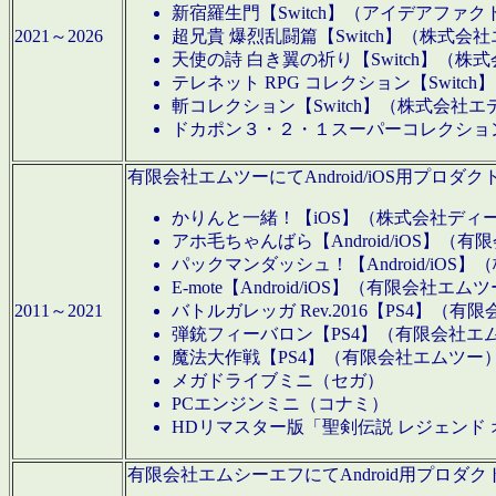
新宿羅生門【Switch】（アイデアファ
2021～2026
超兄貴 爆烈乱闘篇【Switch】（株式会
天使の詩 白き翼の祈り【Switch】（株
テレネット RPG コレクション【Switc
斬コレクション【Switch】（株式会社エ
ドカポン３・２・１スーパーコレクション！
有限会社エムツーにてAndroid/iOS用プ
かりんと一緒！【iOS】（株式会社ディ
アホ毛ちゃんばら【Android/iOS】（
パックマンダッシュ！【Android/iO
E-mote【Android/iOS】（有限会社エム
2011～2021
バトルガレッガ Rev.2016【PS4】（
弾銃フィーバロン【PS4】（有限会社エ
魔法大作戦【PS4】（有限会社エムツー
メガドライブミニ（セガ）
PCエンジンミニ（コナミ）
HDリマスター版「聖剣伝説 レジェンド
有限会社エムシーエフにてAndroid用プロ