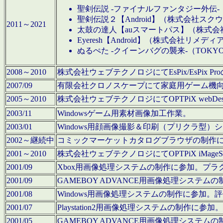
聖剣伝説 -ファイナルファンタジー外伝-
聖剣伝説２【Android】（株式会社ス
2011～2021
太鼓の達人【auスマートパス】（株式
Eyeresh【Android】（株式会社リメディ
ぬるぺた -クイーンバグの襲来-（TOKY
2008～2010
株式会社ウェブテクノロジにてEsPix/EsPi
2007/09
有限会社クロノスケープにて家庭用ゲーム機
2005～2010
株式会社ウェブテクノロジにてOPTPiX webD
2003/11
Windowsゲーム用素材画像加工作業。
2003/01
Windows用顔画像撮影＆印刷（プリクラ型
2002～継続中
コミックマーケットカタログブラウザの制作
2001～2010
株式会社ウェブテクノロジにてOPTPiX iMag
2001/09
Xbox用画像処理システムの制作に参加。プ
2001/09
GAMEBOY ADVANCE用画像処理シス
2001/08
Windows用画像処理システムの制作に参加
2001/07
Playstation2用画像処理システムの制作
2001/05
GAMEBOY ADVANCE用画像処理シス