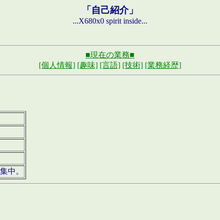
「自己紹介」
...X680x0 spirit inside...
■現在の業務■
[個人情報]
[趣味]
[言語]
[技術]
[業務経歴]
募集中。