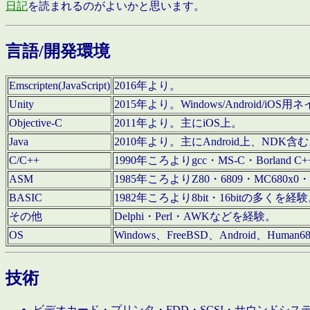
日記
を読まれるのがよいかと思います。
言語/開発環境
Emscripten(JavaScript)
2016年より。
Unity
2015年より。Windows/Android
Objective-C
2011年より。主にiOS上。
Java
2010年より。主にAndroid上、NDK含
C/C++
1990年ころよりgcc・MS-C・Borland C+
ASM
1985年ころよりZ80・6809・MC680x0・
BASIC
1982年ころより8bit・16bitの多くを
その他
Delphi・Perl・AWKなどを経験。
OS
Windows、FreeBSD、Android、Human
技術
ビデオカード・プリンタ・FDD・SCSI・サウンドシ