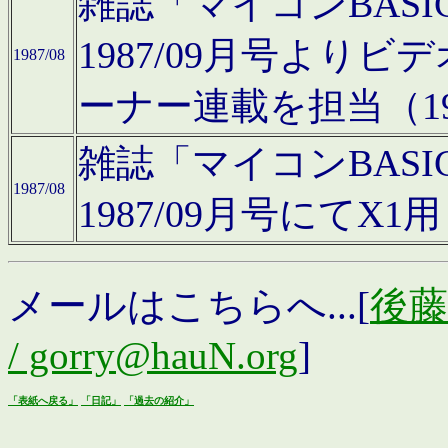
雑誌「マイコンBAS
1987/09月号より
1987/08
ーナー連載を担当（19
雑誌「マイコンBAS
1987/08
1987/09月号にて
メールはこちらへ...[
後藤浩
/ gorry@hauN.org
]
「表紙へ戻る」
「日記」
「過去の紹介」