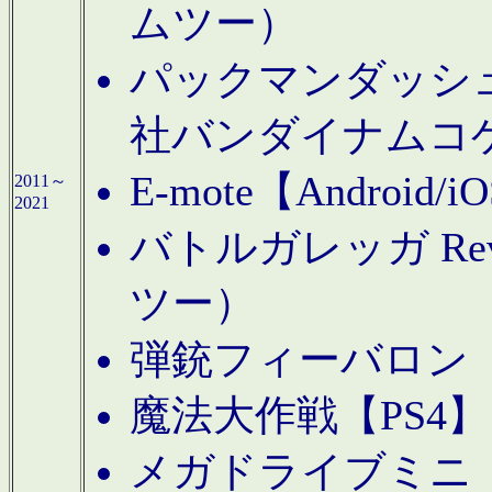
ムツー）
パックマンダッシュ！
社バンダイナムコ
E-mote【Andro
2011～
2021
バトルガレッガ Rev
ツー）
弾銃フィーバロン【
魔法大作戦【PS4
メガドライブミニ