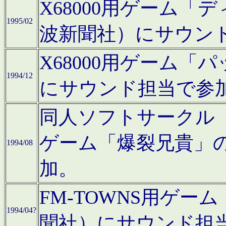
X68000用ゲーム「
1995/02
波新聞社）にサウン
X68000用ゲーム
1994/12
にサウンド担当で参
同人ソフトサークル「CA
ゲーム「爆裂兄貴」
1994/08
加。
FM-TOWNS用ゲ
1994/04?
聞社）にサウンド担