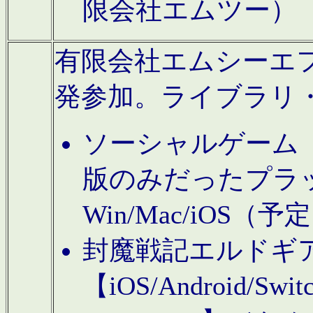
限会社エムツー）
有限会社エムシーエフに
発参加。ライブラリ
ソーシャルゲーム（タ
版のみだったプラ
Win/Mac/iOS（
封魔戦記エルドギ
【iOS/Android/Switc