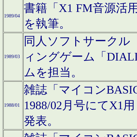
書籍「X1 FM音源
1989/04
を執筆。
同人ソフトサークル「C
ィングゲーム「DIA
1989/03
ムを担当。
雑誌「マイコンBAS
1988/02月号にてX
1988/01
発表。