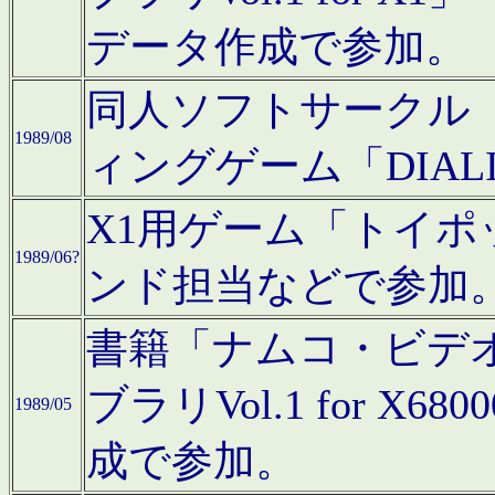
データ作成で参加。
同人ソフトサークル「C
1989/08
ィングゲーム「DIA
X1用ゲーム「トイ
1989/06?
ンド担当などで参加
書籍「ナムコ・ビデ
ブラリVol.1 for 
1989/05
成で参加。