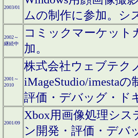
2003/01
ムの制作に参加。シ
コミックマーケット
2002～
継続中
加。
株式会社ウェブテクノロ
iMageStudio/i
2001～
2010
評価・デバッグ・ド
Xbox用画像処理シ
2001/09
ン開発・評価・デバ