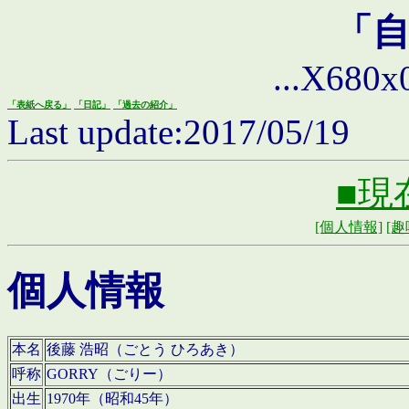
「
...X680x0 
「表紙へ戻る」
「日記」
「過去の紹介」
Last update:2017/05/19
■現
[個人情報]
[趣
個人情報
本名
後藤 浩昭（ごとう ひろあき）
呼称
GORRY（ごりー）
出生
1970年（昭和45年）