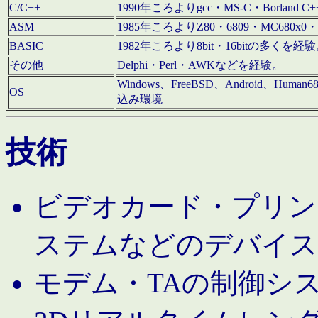
C/C++
1990年ころよりgcc・MS-C・Borland C+
ASM
1985年ころよりZ80・6809・MC680x0・
BASIC
1982年ころより8bit・16bitの多くを
その他
Delphi・Perl・AWKなどを経験。
Windows、FreeBSD、Android、Human
OS
込み環境
技術
ビデオカード・プリンタ
ステムなどのデバイス
モデム・TAの制御シ