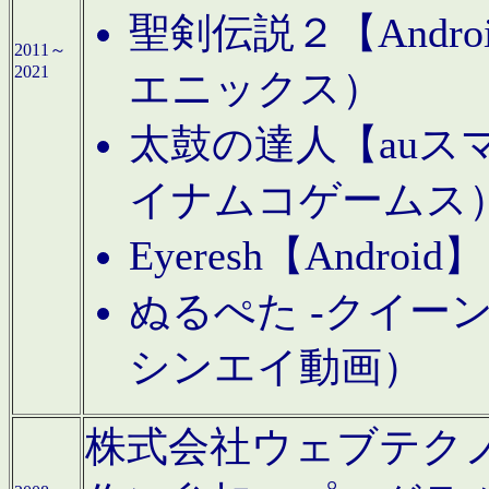
聖剣伝説２【Andr
2011～
2021
エニックス）
太鼓の達人【auス
イナムコゲームス
Eyeresh【And
ぬるぺた -クイーン
シンエイ動画）
株式会社ウェブテクノロジに