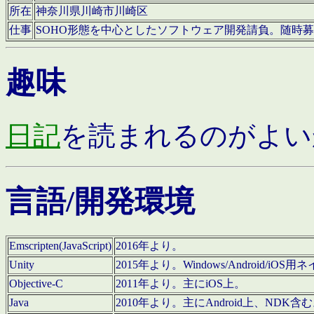
所在
神奈川県川崎市川崎区
仕事
SOHO形態を中心としたソフトウェア開発請負。随時
趣味
日記
を読まれるのがよい
言語/開発環境
Emscripten(JavaScript)
2016年より。
Unity
2015年より。Windows/Android
Objective-C
2011年より。主にiOS上。
Java
2010年より。主にAndroid上、NDK含