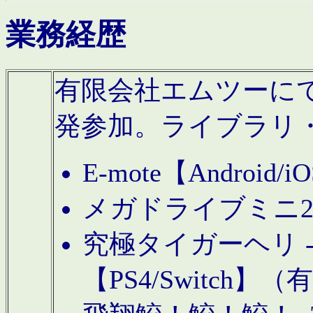
業務経歴
有限会社エムツーにてAn
発参加。ライブラリ
E-mote【Andro
メガドライブミニ
究極タイガーヘリ -TO
【PS4/Switch