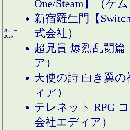
One/Steam】（ケ
新宿羅生門【Swi
式会社）
2021～
2026
超兄貴 爆烈乱闘篇【
ア）
天使の詩 白き翼の祈
ィア）
テレネット RPG 
会社エディア）