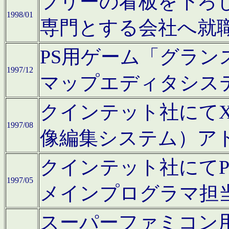
フリーの看板を下ろ
1998/01
専門とする会社へ就
PS用ゲーム「グラン
1997/12
マップエディタシス
クインテット社にてX68
1997/08
像編集システム）ア
クインテット社にて
1997/05
メインプログラマ担
スーパーファミコン