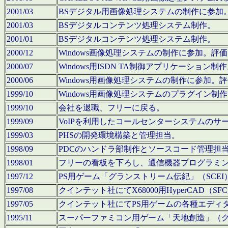
2001/03
BSデジタル用画像処理システムの制作に参加
2001/03
BSデジタルコンテンツ処理システム制作。
2001/01
BSデジタルコンテンツ処理システム制作。
2000/12
Windows画像処理システムの制作に参加。
2000/07
Windows用ISDN TA制御アプリケーション制
2000/06
Windows用画像処理システムの制作に参加
1999/10
Windows用画像処理システムのプラグイン制
1999/10
会社を退職、フリーに戻る。
1999/09
VoIPを利用したコールセンターシステムのサ
1999/03
PHSの開発環境構築と管理担当。
1998/09
PDCのハンドラ部制作とソースコード管理担
1998/01
フリーの看板を下ろし、通信機器プログラミ
1997/12
PS用ゲーム「グランストリーム伝紀」（SCE
1997/08
クインテット社にてX68000用HyperCAD
1997/05
クインテット社にてPS用ゲームの各種エディ
1995/11
スーパーファミコン用ゲーム「天地創造」（