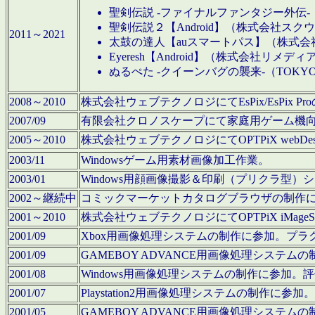
聖剣伝説 -ファイナルファンタジー外伝-
聖剣伝説２【Android】（株式会社ス
2011～2021
太鼓の達人【auスマートパス】（株式
Eyeresh【Android】（株式会社リメディ
ぬるぺた -クイーンバグの襲来-（TOKY
2008～2010
株式会社ウェブテクノロジにてEsPix/EsPi
2007/09
有限会社クロノスケープにて家庭用ゲーム機
2005～2010
株式会社ウェブテクノロジにてOPTPiX webD
2003/11
Windowsゲーム用素材画像加工作業。
2003/01
Windows用顔画像撮影＆印刷（プリクラ型
2002～継続中
コミックマーケットカタログブラウザの制作
2001～2010
株式会社ウェブテクノロジにてOPTPiX iMag
2001/09
Xbox用画像処理システムの制作に参加。プ
2001/09
GAMEBOY ADVANCE用画像処理シス
2001/08
Windows用画像処理システムの制作に参加
2001/07
Playstation2用画像処理システムの制作
2001/05
GAMEBOY ADVANCE用画像処理シス