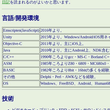
日記
を読まれるのがよいかと思います。
言語/開発環境
Emscripten(JavaScript)
2016年より。
Unity
2015年より。Windows/Android
Objective-C
2011年より。主にiOS上。
Java
2010年より。主にAndroid上、NDK含
C/C++
1990年ころよりgcc・MS-C・Borland C+
ASM
1985年ころよりZ80・6809・MC680x0・
BASIC
1982年ころより8bit・16bitの多くを
その他
Delphi・Perl・AWKなどを経験。
OS
Windows、FreeBSD、Android、Human
技術
ビデオカード・プリンタ・FDD・SCSI・サウンドシ