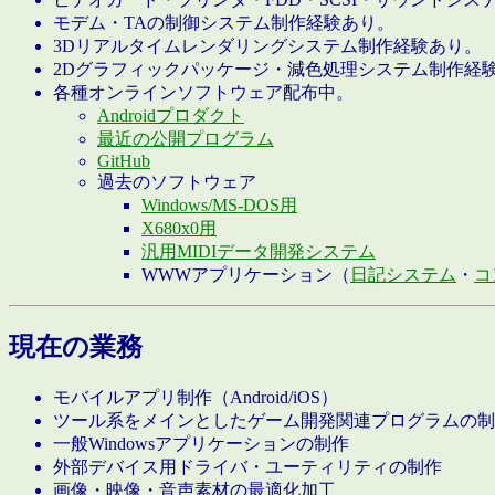
モデム・TAの制御システム制作経験あり。
3Dリアルタイムレンダリングシステム制作経験あり。
2Dグラフィックパッケージ・減色処理システム制作経
各種オンラインソフトウェア配布中。
Androidプロダクト
最近の公開プログラム
GitHub
過去のソフトウェア
Windows/MS-DOS用
X680x0用
汎用MIDIデータ開発システム
WWWアプリケーション（
日記システム
・
コ
現在の業務
モバイルアプリ制作（Android/iOS）
ツール系をメインとしたゲーム開発関連プログラムの制
一般Windowsアプリケーションの制作
外部デバイス用ドライバ・ユーティリティの制作
画像・映像・音声素材の最適化加工