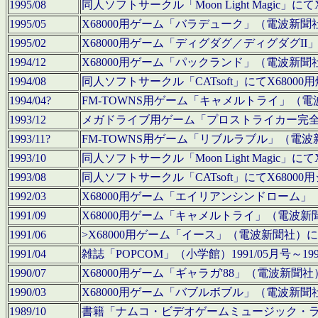
1995/08
同人ソフトサークル「Moon Light Magi
1995/05
X68000用ゲーム「バラデューク」（電波新
1995/02
X68000用ゲーム「ディグダグ／ディグダグI
1994/12
X68000用ゲーム「パックランド」（電波新
1994/08
同人ソフトサークル「CATsoft」にてX68
1994/04?
FM-TOWNS用ゲーム「キャメルトライ」（
1993/12
メガドライブ用ゲーム「プロストライカー完
1993/11?
FM-TOWNS用ゲーム「リブルラブル」（電
1993/10
同人ソフトサークル「Moon Light Magi
1993/08
同人ソフトサークル「CATsoft」にてX68
1992/03
X68000用ゲーム「エイリアンシンドローム
1991/09
X68000用ゲーム「キャメルトライ」（電波
1991/06
>X68000用ゲーム「イース」（電波新聞社
1991/04
雑誌「POPCOM」（小学館）1991/05月
1990/07
X68000用ゲーム「ギャラガ'88」（電波新
1990/03
X68000用ゲーム「バブルボブル」（電波新
1989/10
書籍「ナムコ・ビデオゲームミュージック・ライブ