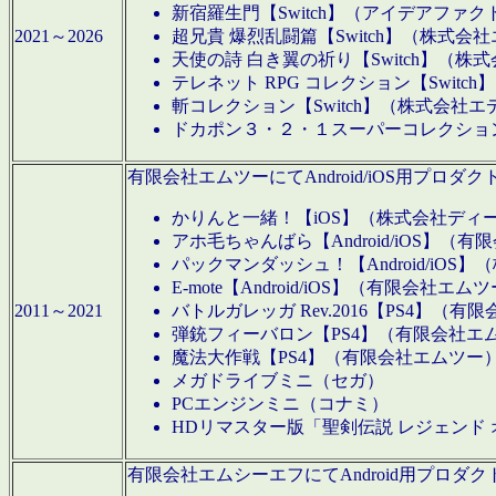
新宿羅生門【Switch】（アイデアファ
2021～2026
超兄貴 爆烈乱闘篇【Switch】（株式会
天使の詩 白き翼の祈り【Switch】（株
テレネット RPG コレクション【Switc
斬コレクション【Switch】（株式会社エ
ドカポン３・２・１スーパーコレクション！
有限会社エムツーにてAndroid/iOS用プ
かりんと一緒！【iOS】（株式会社ディ
アホ毛ちゃんばら【Android/iOS】（
パックマンダッシュ！【Android/iO
E-mote【Android/iOS】（有限会社エム
2011～2021
バトルガレッガ Rev.2016【PS4】（
弾銃フィーバロン【PS4】（有限会社エ
魔法大作戦【PS4】（有限会社エムツー
メガドライブミニ（セガ）
PCエンジンミニ（コナミ）
HDリマスター版「聖剣伝説 レジェンド
有限会社エムシーエフにてAndroid用プロ