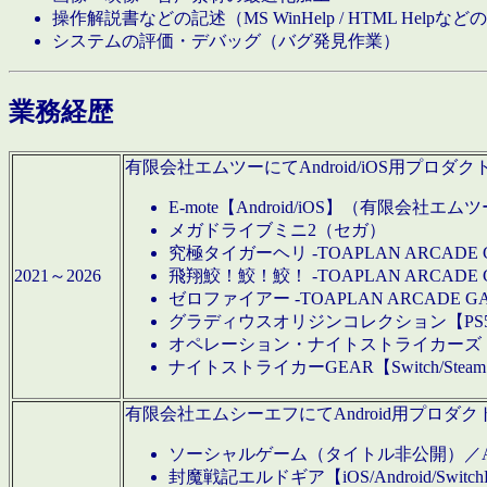
操作解説書などの記述（MS WinHelp / HTML Help
システムの評価・デバッグ（バグ発見作業）
業務経歴
有限会社エムツーにてAndroid/iOS用プ
E-mote【Android/iOS】（有限会社エム
メガドライブミニ2（セガ）
究極タイガーヘリ -TOAPLAN ARCADE 
2021～2026
飛翔鮫！鮫！鮫！ -TOAPLAN ARCADE 
ゼロファイアー -TOAPLAN ARCADE G
グラディウスオリジンコレクション【PS5/Switch
オペレーション・ナイトストライカーズ【Swi
ナイトストライカーGEAR【Switch/St
有限会社エムシーエフにてAndroid用プロ
ソーシャルゲーム（タイトル非公開）／And
封魔戦記エルドギア【iOS/Android/SwitchPS5