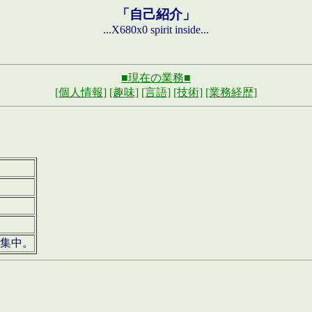
「自己紹介」
...X680x0 spirit inside...
■現在の業務■
[個人情報]
[趣味]
[言語]
[技術]
[業務経歴]
募集中。