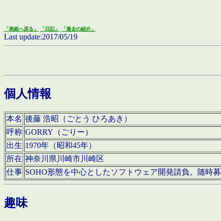
「表紙へ戻る」
「日記」
「過去の紹介」
Last update:2017/05/19
個人情報
本名
後藤 浩昭（ごとう ひろあき）
呼称
GORRY（ごりー）
出生
1970年（昭和45年）
所在
神奈川県川崎市川崎区
仕事
SOHO形態を中心としたソフトウェア開発請負。随時
趣味