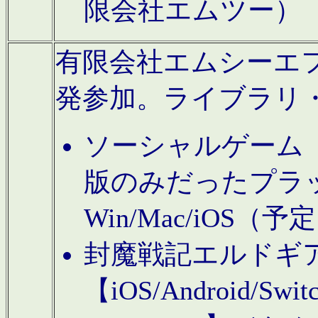
限会社エムツー）
有限会社エムシーエフに
発参加。ライブラリ
ソーシャルゲーム（タ
版のみだったプラ
Win/Mac/iOS（
封魔戦記エルドギ
【iOS/Android/Switc