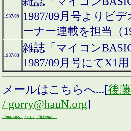
雑誌「マイコンBAS
1987/09月号より
1987/08
ーナー連載を担当（19
雑誌「マイコンBAS
1987/08
1987/09月号にて
メールはこちらへ...[
後藤浩
/ gorry@hauN.org
]
「表紙へ戻る」
「日記」
「過去の紹介」