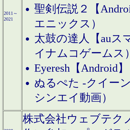
聖剣伝説２【Andr
2011～
2021
エニックス）
太鼓の達人【auス
イナムコゲームス
Eyeresh【And
ぬるぺた -クイーン
シンエイ動画）
株式会社ウェブテクノロジに