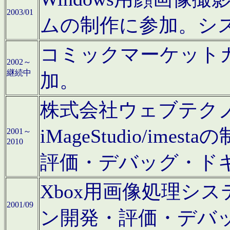
2003/01
ムの制作に参加。シ
コミックマーケット
2002～
継続中
加。
株式会社ウェブテクノロ
iMageStudio/i
2001～
2010
評価・デバッグ・ド
Xbox用画像処理シ
2001/09
ン開発・評価・デバ