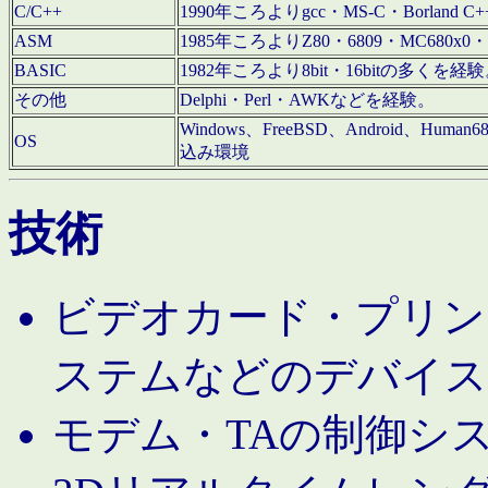
C/C++
1990年ころよりgcc・MS-C・Borland C+
ASM
1985年ころよりZ80・6809・MC680x0・
BASIC
1982年ころより8bit・16bitの多くを
その他
Delphi・Perl・AWKなどを経験。
Windows、FreeBSD、Android、Human
OS
込み環境
技術
ビデオカード・プリンタ
ステムなどのデバイス
モデム・TAの制御シ