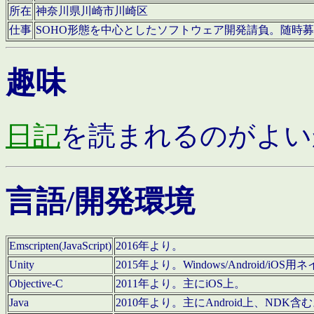
所在
神奈川県川崎市川崎区
仕事
SOHO形態を中心としたソフトウェア開発請負。随時
趣味
日記
を読まれるのがよい
言語/開発環境
Emscripten(JavaScript)
2016年より。
Unity
2015年より。Windows/Android
Objective-C
2011年より。主にiOS上。
Java
2010年より。主にAndroid上、NDK含