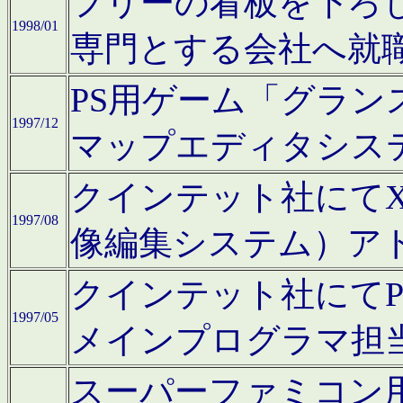
フリーの看板を下ろ
1998/01
専門とする会社へ就
PS用ゲーム「グラン
1997/12
マップエディタシス
クインテット社にてX68
1997/08
像編集システム）ア
クインテット社にて
1997/05
メインプログラマ担
スーパーファミコン