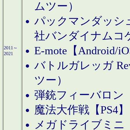
ムツー）
パックマンダッシュ！
社バンダイナムコ
E-mote【Andro
2011～
2021
バトルガレッガ Rev
ツー）
弾銃フィーバロン【
魔法大作戦【PS4
メガドライブミニ