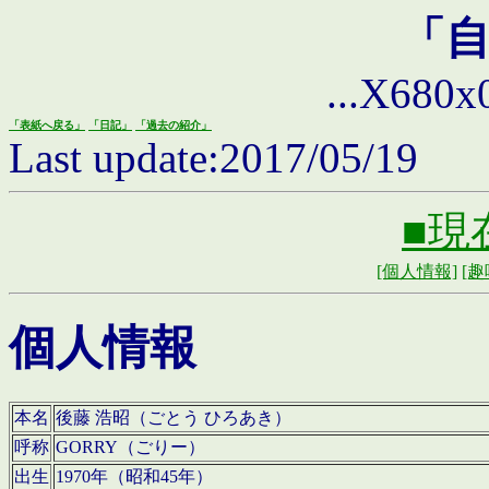
「
...X680x0 
「表紙へ戻る」
「日記」
「過去の紹介」
Last update:2017/05/19
■現
[個人情報]
[趣
個人情報
本名
後藤 浩昭（ごとう ひろあき）
呼称
GORRY（ごりー）
出生
1970年（昭和45年）