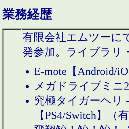
業務経歴
有限会社エムツーにてAn
発参加。ライブラリ
E-mote【Andro
メガドライブミニ
究極タイガーヘリ -TO
【PS4/Switch