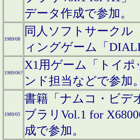
データ作成で参加。
同人ソフトサークル「C
1989/08
ィングゲーム「DIA
X1用ゲーム「トイ
1989/06?
ンド担当などで参加
書籍「ナムコ・ビデ
ブラリVol.1 for 
1989/05
成で参加。