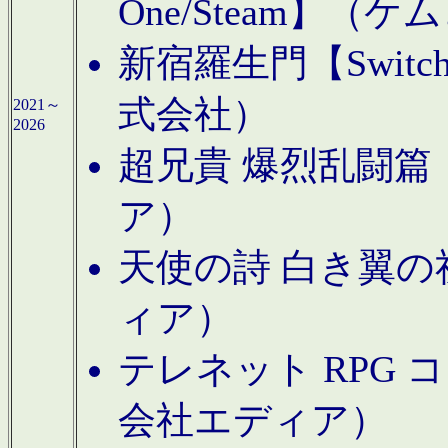
One/Steam】（ケ
新宿羅生門【Swi
式会社）
2021～
2026
超兄貴 爆烈乱闘篇【
ア）
天使の詩 白き翼の祈
ィア）
テレネット RPG 
会社エディア）