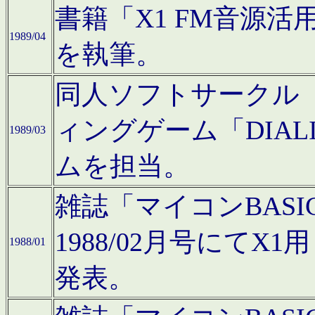
書籍「X1 FM音源
1989/04
を執筆。
同人ソフトサークル「C
ィングゲーム「DIA
1989/03
ムを担当。
雑誌「マイコンBAS
1988/02月号にてX
1988/01
発表。