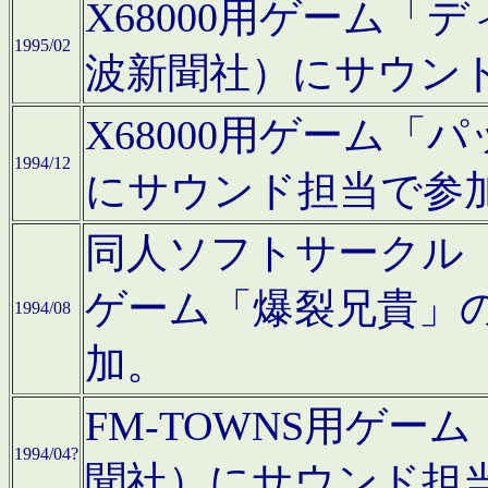
X68000用ゲーム「
1995/02
波新聞社）にサウン
X68000用ゲーム
1994/12
にサウンド担当で参
同人ソフトサークル「CA
ゲーム「爆裂兄貴」
1994/08
加。
FM-TOWNS用ゲ
1994/04?
聞社）にサウンド担