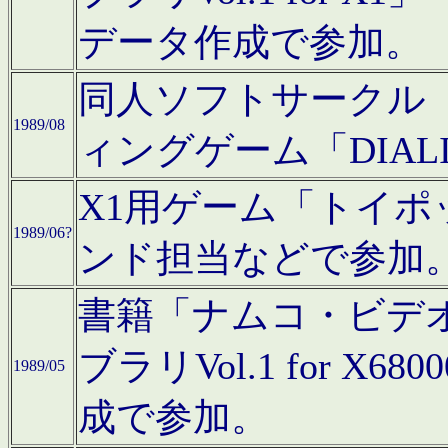
データ作成で参加。
同人ソフトサークル「C
1989/08
ィングゲーム「DIA
X1用ゲーム「トイ
1989/06?
ンド担当などで参加
書籍「ナムコ・ビデ
ブラリVol.1 for 
1989/05
成で参加。