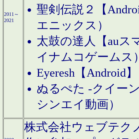
聖剣伝説２【Andr
2011～
2021
エニックス）
太鼓の達人【auス
イナムコゲームス
Eyeresh【And
ぬるぺた -クイーン
シンエイ動画）
株式会社ウェブテクノロジに