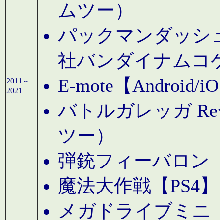
ムツー）
パックマンダッシュ！
社バンダイナムコ
E-mote【Andro
2011～
2021
バトルガレッガ Rev
ツー）
弾銃フィーバロン【
魔法大作戦【PS4
メガドライブミニ