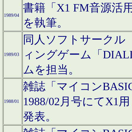
書籍「X1 FM音源
1989/04
を執筆。
同人ソフトサークル「C
ィングゲーム「DIA
1989/03
ムを担当。
雑誌「マイコンBAS
1988/02月号にてX
1988/01
発表。