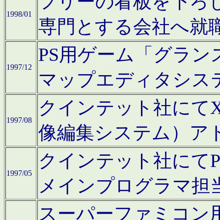
フリーの看板を下ろ
1998/01
専門とする会社へ就
PS用ゲーム「グラン
1997/12
マップエディタシス
クインテット社にてX68
1997/08
像編集システム）ア
クインテット社にて
1997/05
メインプログラマ担
スーパーファミコン