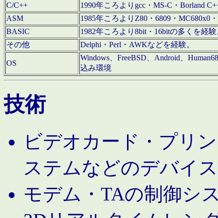
C/C++
1990年ころよりgcc・MS-C・Borland C+
ASM
1985年ころよりZ80・6809・MC680x0・
BASIC
1982年ころより8bit・16bitの多くを
その他
Delphi・Perl・AWKなどを経験。
Windows、FreeBSD、Android、Human
OS
込み環境
技術
ビデオカード・プリンタ
ステムなどのデバイス
モデム・TAの制御シ