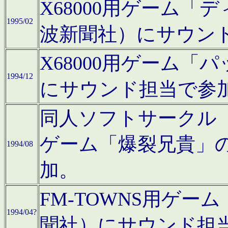
X68000用ゲーム「
1995/02
波新聞社）にサウン
X68000用ゲーム
1994/12
にサウンド担当で参
同人ソフトサークル「CA
ゲーム「爆裂兄貴」
1994/08
加。
FM-TOWNS用ゲ
1994/04?
聞社）にサウンド担