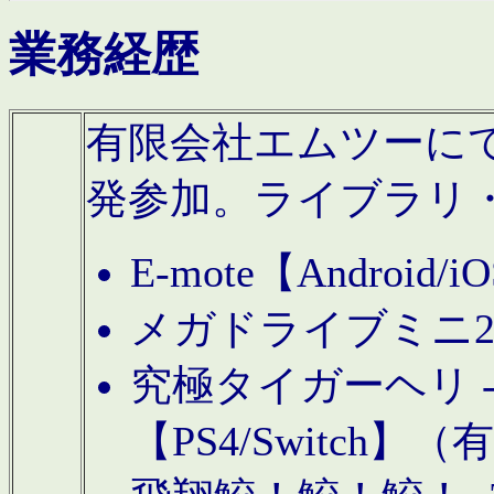
業務経歴
有限会社エムツーにてAn
発参加。ライブラリ
E-mote【Andro
メガドライブミニ
究極タイガーヘリ -TO
【PS4/Switch