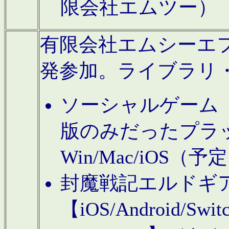
限会社エムツー）
有限会社エムシーエフに
発参加。ライブラリ
ソーシャルゲーム（タ
版のみだったプラ
Win/Mac/iOS（
封魔戦記エルドギ
【iOS/Android/Switc