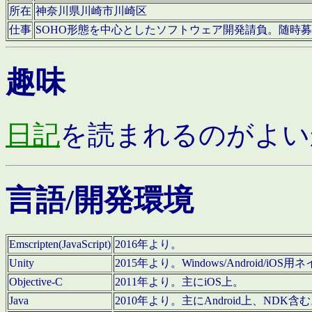
所在
神奈川県川崎市川崎区
仕事
SOHO形態を中心としたソフトウェア開発請負。随時
趣味
日記
を読まれるのがよい
言語/開発環境
Emscripten(JavaScript)
2016年より。
Unity
2015年より。Windows/Android
Objective-C
2011年より。主にiOS上。
Java
2010年より。主にAndroid上、NDK含