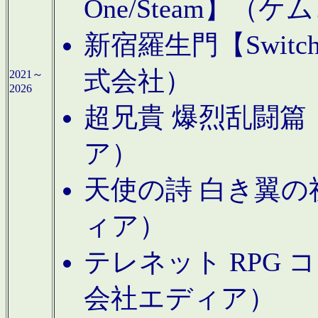
One/Steam】（ケ
新宿羅生門【Swi
式会社）
2021～
2026
超兄貴 爆烈乱闘篇【
ア）
天使の詩 白き翼の祈
ィア）
テレネット RPG 
会社エディア）