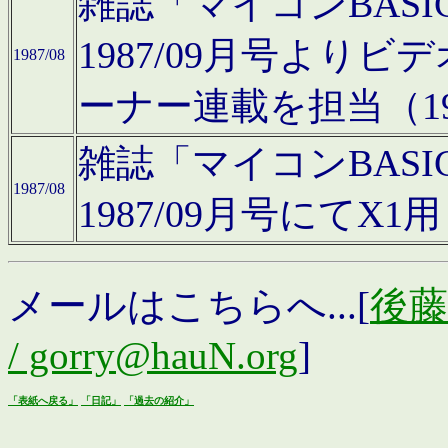
雑誌「マイコンBAS
1987/09月号より
1987/08
ーナー連載を担当（19
雑誌「マイコンBAS
1987/08
1987/09月号にて
メールはこちらへ...[
後藤浩
/ gorry@hauN.org
]
「表紙へ戻る」
「日記」
「過去の紹介」