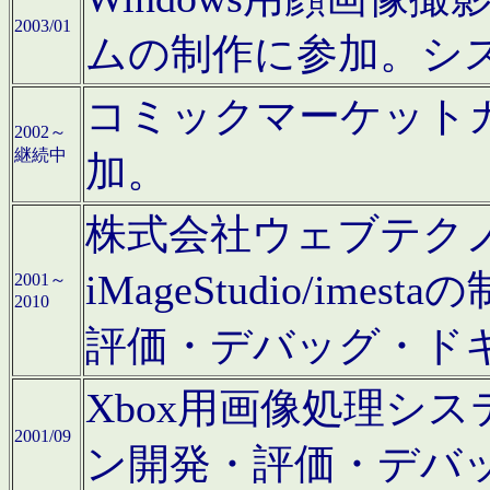
2003/01
ムの制作に参加。シ
コミックマーケット
2002～
継続中
加。
株式会社ウェブテクノロ
iMageStudio/i
2001～
2010
評価・デバッグ・ド
Xbox用画像処理シ
2001/09
ン開発・評価・デバ