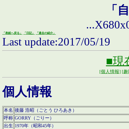
「
...X680x0 
「表紙へ戻る」
「日記」
「過去の紹介」
Last update:2017/05/19
■現
[個人情報]
[趣
個人情報
本名
後藤 浩昭（ごとう ひろあき）
呼称
GORRY（ごりー）
出生
1970年（昭和45年）