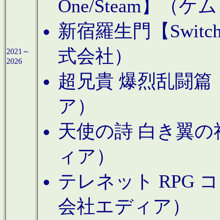
One/Steam】（ケ
新宿羅生門【Swi
式会社）
2021～
2026
超兄貴 爆烈乱闘篇【
ア）
天使の詩 白き翼の祈
ィア）
テレネット RPG 
会社エディア）