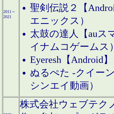
聖剣伝説２【Andr
2011～
2021
エニックス）
太鼓の達人【auス
イナムコゲームス
Eyeresh【And
ぬるぺた -クイーン
シンエイ動画）
株式会社ウェブテクノロジに