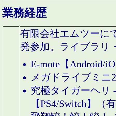
業務経歴
有限会社エムツーにてAn
発参加。ライブラリ
E-mote【Andro
メガドライブミニ
究極タイガーヘリ -TO
【PS4/Switch