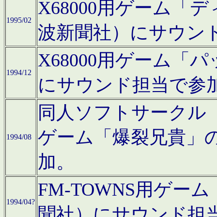
X68000用ゲーム「
1995/02
波新聞社）にサウン
X68000用ゲーム
1994/12
にサウンド担当で参
同人ソフトサークル「CA
ゲーム「爆裂兄貴」
1994/08
加。
FM-TOWNS用ゲ
1994/04?
聞社）にサウンド担