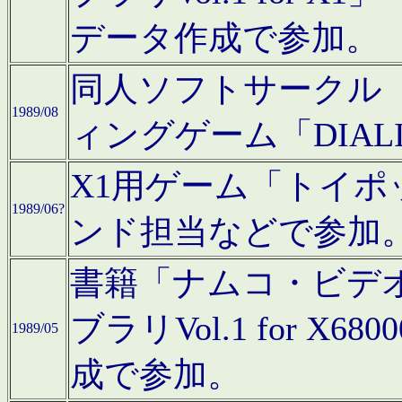
データ作成で参加。
同人ソフトサークル「C
1989/08
ィングゲーム「DIA
X1用ゲーム「トイ
1989/06?
ンド担当などで参加
書籍「ナムコ・ビデ
ブラリVol.1 for 
1989/05
成で参加。