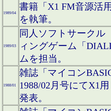
書籍「X1 FM音源
1989/04
を執筆。
同人ソフトサークル「C
ィングゲーム「DIA
1989/03
ムを担当。
雑誌「マイコンBAS
1988/02月号にてX
1988/01
発表。