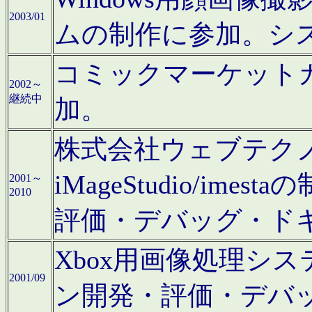
2003/01
ムの制作に参加。シ
コミックマーケット
2002～
継続中
加。
株式会社ウェブテクノロ
iMageStudio/i
2001～
2010
評価・デバッグ・ド
Xbox用画像処理シ
2001/09
ン開発・評価・デバ