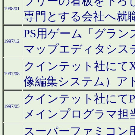
フリーの看板を下ろ
1998/01
専門とする会社へ就
PS用ゲーム「グラン
1997/12
マップエディタシス
クインテット社にてX68
1997/08
像編集システム）ア
クインテット社にて
1997/05
メインプログラマ担
スーパーファミコン