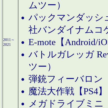
ムツー）
パックマンダッシュ！
社バンダイナムコ
E-mote【Andro
2011～
2021
バトルガレッガ Rev
ツー）
弾銃フィーバロン【
魔法大作戦【PS4
メガドライブミニ