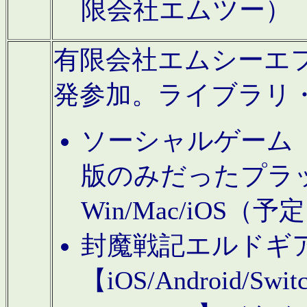
限会社エムツー）
有限会社エムシーエフに
発参加。ライブラリ
ソーシャルゲーム（タ
版のみだったプラ
Win/Mac/iOS（
封魔戦記エルドギ
【iOS/Android/Switc