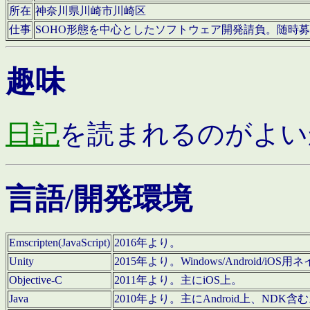
所在
神奈川県川崎市川崎区
仕事
SOHO形態を中心としたソフトウェア開発請負。随時
趣味
日記
を読まれるのがよい
言語/開発環境
Emscripten(JavaScript)
2016年より。
Unity
2015年より。Windows/Android
Objective-C
2011年より。主にiOS上。
Java
2010年より。主にAndroid上、NDK含