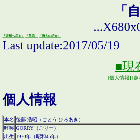
「
...X680x0 
「表紙へ戻る」
「日記」
「過去の紹介」
Last update:2017/05/19
■現
[個人情報]
[趣
個人情報
本名
後藤 浩昭（ごとう ひろあき）
呼称
GORRY（ごりー）
出生
1970年（昭和45年）