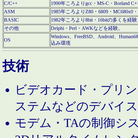
C/C++
1990年ころよりgcc・MS-C・Borland C+
ASM
1985年ころよりZ80・6809・MC680x0・
BASIC
1982年ころより8bit・16bitの多くを
その他
Delphi・Perl・AWKなどを経験。
Windows、FreeBSD、Android、Human
OS
込み環境
技術
ビデオカード・プリンタ
ステムなどのデバイス
モデム・TAの制御シ