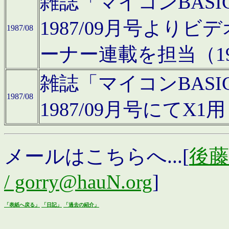
雑誌「マイコンBAS
1987/09月号より
1987/08
ーナー連載を担当（19
雑誌「マイコンBAS
1987/08
1987/09月号にて
メールはこちらへ...[
後藤浩
/ gorry@hauN.org
]
「表紙へ戻る」
「日記」
「過去の紹介」